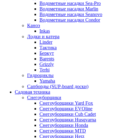
Водометные насадки Sea-Pro
Водометные насадки Marlin
Водометные насадки Seanovo
Водометные насадки Condor
Каноэ
Inkas
Лодки и катера
Linder
Тактика
Беркут
Barents
Grizzly
Terhi
Гидроциклы
Yamaha
Сапборды (SUP-board доски)
Садовая техника
Снегоуборщики
Снегоуборщики Yard Fox
Снегоуборщики EVOline
Снегоуборщики Cub Cadet
Снегоуборщики Husqvarna
Снегоуборщики Honda
Снегоуборщики MTD
Снегоуборщики Herz