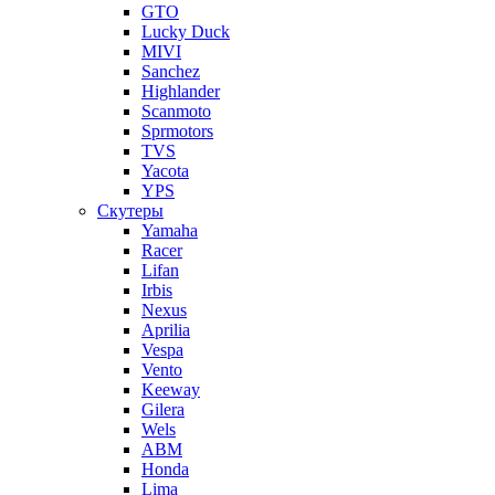
GTO
Lucky Duck
MIVI
Sanchez
Highlander
Scanmoto
Sprmotors
TVS
Yacota
YPS
Скутеры
Yamaha
Racer
Lifan
Irbis
Nexus
Aprilia
Vespa
Vento
Keeway
Gilera
Wels
ABM
Honda
Lima