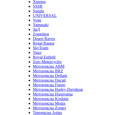
Xmotos
SSSR
Suzuki
UNIVERSAL
Voge
Yamasaki
ЗиД
Zongshen
Desert Raven
Regal Raptor
SkyTeam
Урал
Royal Enfield
Zero Motorcycles
Мотоциклы ABM
Мотоциклы BRZ
Мотоциклы Defiant
Мотоциклы Ducati
Мотоциклы Fuego
Мотоциклы Harley-Davidson
Мотоциклы Husqvarna
Мотоциклы Koshine
Мотоциклы Motax
Мотоциклы Zontes
Трициклы Agiax