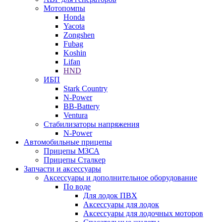
Мотопомпы
Honda
Yacota
Zongshen
Fubag
Koshin
Lifan
HND
ИБП
Stark Country
N-Power
BB-Battery
Ventura
Стабилизаторы напряжения
N-Power
Автомобильные прицепы
Прицепы МЗСА
Прицепы Сталкер
Запчасти и аксессуары
Аксессуары и дополнительное оборудование
По воде
Для лодок ПВХ
Аксессуары для лодок
Аксессуары для лодочных моторов