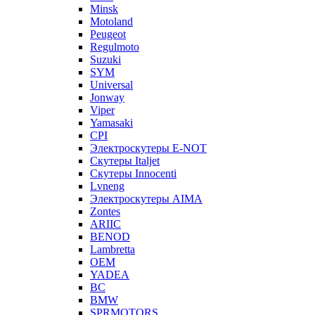
Minsk
Motoland
Peugeot
Regulmoto
Suzuki
SYM
Universal
Jonway
Viper
Yamasaki
CPI
Электроскутеры E-NOT
Скутеры Italjet
Скутеры Innocenti
Lvneng
Электроскутеры AIMA
Zontes
ARIIC
BENOD
Lambretta
OEM
YADEA
BC
BMW
SPRMOTORS