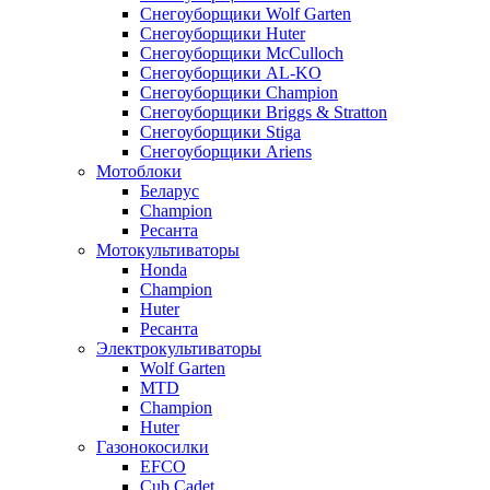
Снегоуборщики Wolf Garten
Снегоуборщики Huter
Снегоуборщики McCulloch
Снегоуборщики AL-KO
Снегоуборщики Champion
Снегоуборщики Briggs & Stratton
Снегоуборщики Stiga
Снегоуборщики Ariens
Мотоблоки
Беларус
Champion
Ресанта
Мотокультиваторы
Honda
Champion
Huter
Ресанта
Электрокультиваторы
Wolf Garten
MTD
Champion
Huter
Газонокосилки
EFCO
Cub Cadet