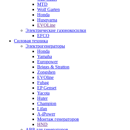
MTD
Wolf Garten
Honda
Husqvarna
EVOLine
Электрические газонокосилки
EFCO
Силовая техника
Электрогенераторы
Honda
Yamaha
Europower
Briggs & Stratton
Zongshen
EVOline
Fubag
EP Genset
Yacota
Huter
Champion
Lifan
A-iPower
Монтаж генераторов
HND
АВР для генераторов