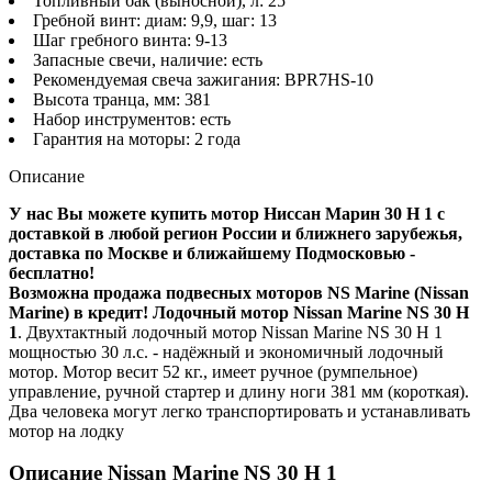
Топливный бак (выносной), л: 25
Гребной винт: диам: 9,9, шаг: 13
Шаг гребного винта: 9-13
Запасные свечи, наличие: есть
Рекомендуемая свеча зажигания: BPR7HS-10
Высота транца, мм: 381
Набор инструментов: есть
Гарантия на моторы: 2 года
Описание
У нас Вы можете купить мотор Ниссан Марин 30 H 1 с
доставкой в любой регион России и ближнего зарубежья,
доставка по Москве и ближайшему Подмосковью -
бесплатно!
Возможна продажа подвесных моторов NS Marine (Nissan
Marine) в кредит!
Лодочный мотор Nissan Marine NS 30 H
1
. Двухтактный лодочный мотор Nissan Marine NS 30 H 1
мощностью 30 л.с. - надёжный и экономичный лодочный
мотор. Мотор весит 52 кг., имеет ручное (румпельное)
управление, ручной стартер и длину ноги 381 мм (короткая).
Два человека могут легко транспортировать и устанавливать
мотор на лодку
Описание Nissan Marine NS 30 H 1