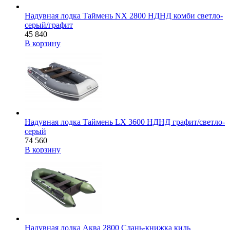
Надувная лодка Таймень NX 2800 НДНД комби светло-
серый/графит
45 840
В корзину
Надувная лодка Таймень LX 3600 НДНД графит/светло-
серый
74 560
В корзину
Надувная лодка Аква 2800 Слань-книжка киль