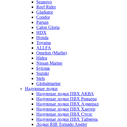
Seanovo
Reef Rider
Gladiator
Condor
Parsun
Calon Gloria
HDX
Honda
Toyama
ALLFA
Omolon (Marlin)
Hidea
Nissan Marine
Бурлак
Suzuki
Stels
Globalmarine
Надувные лодки
Надувные лодки ПВХ АКВА
Надувные лодки ПВХ Ривьера
Надувные лодки ПВХ Адмирал
Надувные лодки ПВХ Хантер
Надувные лодки ПВХ Стелс
Надувные лодки ПВХ Таймень
Лодки RIB Tornado Angler