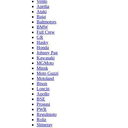
Vento
Aprilia
Ataki
Bajaj
Baltmotors
BMW
Full Crew
GR
Hasky
Honda
Johnny Pag
Kawasaki
MGMoto
Minsk
Moto Guzzi
Motoland
Bison
Loncin
Apollo
BSE
Progasi
PWR
Regulmoto
Roliz
Shineray