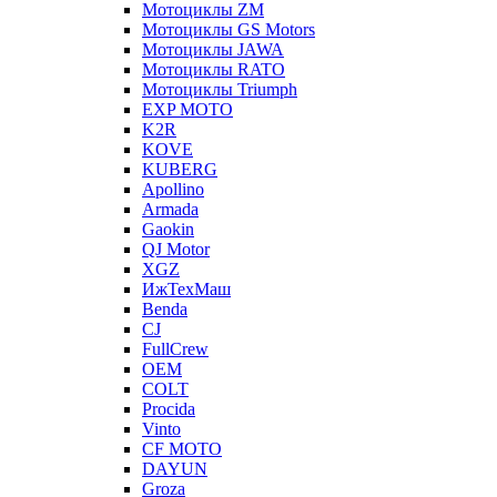
Мотоциклы ZM
Мотоциклы GS Motors
Мотоциклы JAWA
Мотоциклы RATO
Мотоциклы Triumph
EXP MOTO
K2R
KOVE
KUBERG
Apollino
Armada
Gaokin
QJ Motor
XGZ
ИжТехМаш
Benda
CJ
FullCrew
OEM
COLT
Procida
Vinto
CF MOTO
DAYUN
Groza