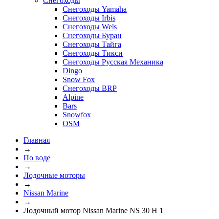
Снегоходы
Снегоходы Yamaha
Снегоходы Irbis
Снегоходы Wels
Снегоходы Буран
Снегоходы Тайга
Снегоходы Тикси
Снегоходы Русская Механика
Dingo
Snow Fox
Снегоходы BRP
Alpine
Bars
Snowfox
OSM
Главная
→
По воде
→
Лодочные моторы
→
Nissan Marine
→
Лодочный мотор Nissan Marine NS 30 H 1