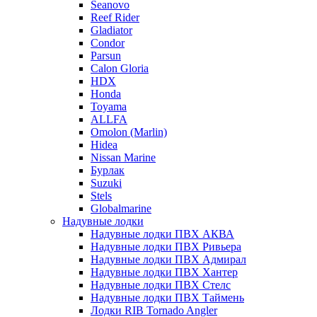
Seanovo
Reef Rider
Gladiator
Condor
Parsun
Calon Gloria
HDX
Honda
Toyama
ALLFA
Omolon (Marlin)
Hidea
Nissan Marine
Бурлак
Suzuki
Stels
Globalmarine
Надувные лодки
Надувные лодки ПВХ АКВА
Надувные лодки ПВХ Ривьера
Надувные лодки ПВХ Адмирал
Надувные лодки ПВХ Хантер
Надувные лодки ПВХ Стелс
Надувные лодки ПВХ Таймень
Лодки RIB Tornado Angler