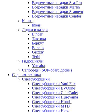
Водометные насадки Sea-Pro
Водометные насадки Marlin
Водометные насадки Seanovo
Водометные насадки Condor
Каноэ
Inkas
Лодки и катера
Linder
Тактика
Беркут
Barents
Grizzly
Terhi
Гидроциклы
Yamaha
Сапборды (SUP-board доски)
Садовая техника
Снегоуборщики
Снегоуборщики Yard Fox
Снегоуборщики EVOline
Снегоуборщики Cub Cadet
Снегоуборщики Husqvarna
Снегоуборщики Honda
Снегоуборщики MTD
Снегоуборщики Herz