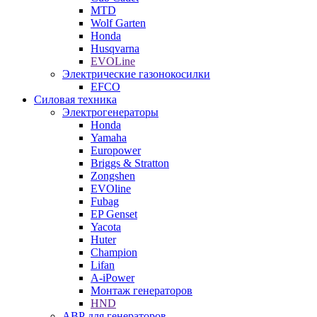
MTD
Wolf Garten
Honda
Husqvarna
EVOLine
Электрические газонокосилки
EFCO
Силовая техника
Электрогенераторы
Honda
Yamaha
Europower
Briggs & Stratton
Zongshen
EVOline
Fubag
EP Genset
Yacota
Huter
Champion
Lifan
A-iPower
Монтаж генераторов
HND
АВР для генераторов