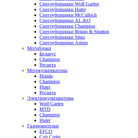
Снегоуборщики Wolf Garten
Снегоуборщики Huter
Снегоуборщики McCulloch
Снегоуборщики AL-KO
Снегоуборщики Champion
Снегоуборщики Briggs & Stratton
Снегоуборщики Stiga
Снегоуборщики Ariens
Мотоблоки
Беларус
Champion
Ресанта
Мотокультиваторы
Honda
Champion
Huter
Ресанта
Электрокультиваторы
Wolf Garten
MTD
Champion
Huter
Газонокосилки
EFCO
Cub Cadet