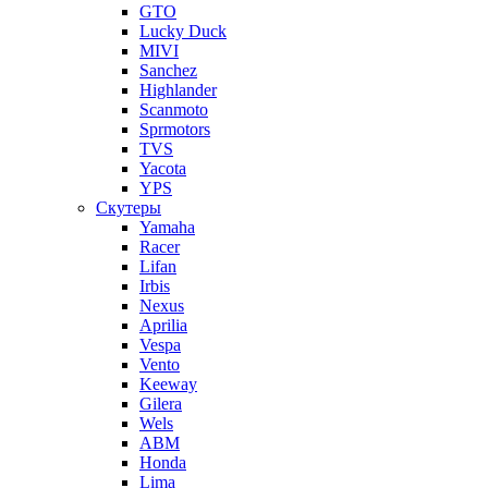
GTO
Lucky Duck
MIVI
Sanchez
Highlander
Scanmoto
Sprmotors
TVS
Yacota
YPS
Скутеры
Yamaha
Racer
Lifan
Irbis
Nexus
Aprilia
Vespa
Vento
Keeway
Gilera
Wels
ABM
Honda
Lima