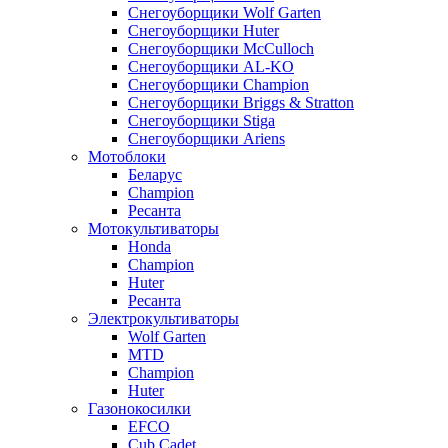
Снегоуборщики Wolf Garten
Снегоуборщики Huter
Снегоуборщики McCulloch
Снегоуборщики AL-KO
Снегоуборщики Champion
Снегоуборщики Briggs & Stratton
Снегоуборщики Stiga
Снегоуборщики Ariens
Мотоблоки
Беларус
Champion
Ресанта
Мотокультиваторы
Honda
Champion
Huter
Ресанта
Электрокультиваторы
Wolf Garten
MTD
Champion
Huter
Газонокосилки
EFCO
Cub Cadet