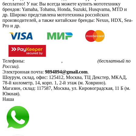
бесплатно!
У нас Вы всегда можете купить мототехнику
брендов: Yamaha, Tohatsu, Honda, Suzuki, Husqvarna, MTD и
др. Широко представлена мототехника российских
производителей, а также китайские бренды: Nexus, HDX, Sea-
Pro и др.
Телефоны:
+7(495)799-85-55
,
8(800)511-48-94
(бесплатный по
России)
.
Электронная почта:
9894894@gmail.com
.
Шоурум, склад, офис:
125412
,
Москва
,
ТЦ Декстер, МКАД,
78-й километр, 14, корп. 1, 2-й этаж (м. Ховрино)
.
Магазин, склад:
117587
,
Москва
,
ул. Кировоградская, 11 Б (м.
Южная)
.
Наша
Политика конфиденциальности