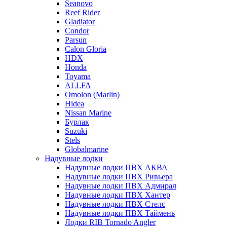
Seanovo
Reef Rider
Gladiator
Condor
Parsun
Calon Gloria
HDX
Honda
Toyama
ALLFA
Omolon (Marlin)
Hidea
Nissan Marine
Бурлак
Suzuki
Stels
Globalmarine
Надувные лодки
Надувные лодки ПВХ АКВА
Надувные лодки ПВХ Ривьера
Надувные лодки ПВХ Адмирал
Надувные лодки ПВХ Хантер
Надувные лодки ПВХ Стелс
Надувные лодки ПВХ Таймень
Лодки RIB Tornado Angler