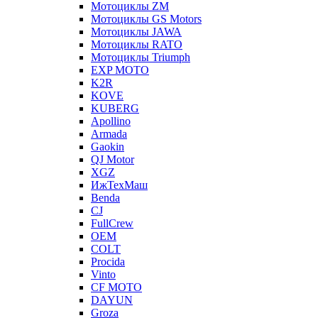
Мотоциклы ZM
Мотоциклы GS Motors
Мотоциклы JAWA
Мотоциклы RATO
Мотоциклы Triumph
EXP MOTO
K2R
KOVE
KUBERG
Apollino
Armada
Gaokin
QJ Motor
XGZ
ИжТехМаш
Benda
CJ
FullCrew
OEM
COLT
Procida
Vinto
CF MOTO
DAYUN
Groza