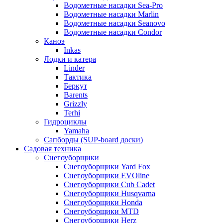
Водометные насадки Sea-Pro
Водометные насадки Marlin
Водометные насадки Seanovo
Водометные насадки Condor
Каноэ
Inkas
Лодки и катера
Linder
Тактика
Беркут
Barents
Grizzly
Terhi
Гидроциклы
Yamaha
Сапборды (SUP-board доски)
Садовая техника
Снегоуборщики
Снегоуборщики Yard Fox
Снегоуборщики EVOline
Снегоуборщики Cub Cadet
Снегоуборщики Husqvarna
Снегоуборщики Honda
Снегоуборщики MTD
Снегоуборщики Herz