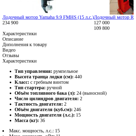
Лодочный мотор Yamaha 9.9 FMHS (15 л.с.)
Лодочный мотор Reef
234 900
127 000
109 800
Характеристики
Описание
Дополнения к товару
Видео
Отзывы
Характеристики
Тип управления:
румпельное
Высота транца лодки (см):
440
Класс:
с гребным винтом
Тип стартера:
ручной
Объём топливного бака (л):
24 (выносной)
Число цилиндров двигателя:
2
Тактность двигателя:
2
Объём двигателя (куб.см):
246
Мощность двигателя (л.с.):
15
Масса (кг):
36
Макс. мощность, л.с.: 15