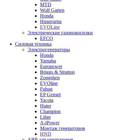
MTD
Wolf Garten
Honda
Husqvarna
EVOLine
Электрические газонокосилки
EFCO
Силовая техника
Электрогенераторы
Honda
Yamaha
Europower
Briggs & Stratton
Zongshen
EVOline
Fubag
EP Genset
Yacota
Huter
Champion
Lifan
A-iPower
Монтаж генераторов
HND
АВР для генераторов