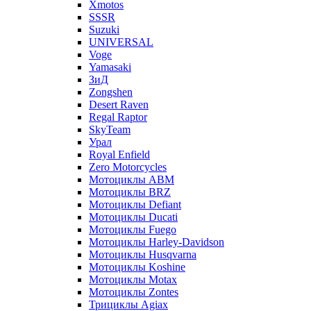
Xmotos
SSSR
Suzuki
UNIVERSAL
Voge
Yamasaki
ЗиД
Zongshen
Desert Raven
Regal Raptor
SkyTeam
Урал
Royal Enfield
Zero Motorcycles
Мотоциклы ABM
Мотоциклы BRZ
Мотоциклы Defiant
Мотоциклы Ducati
Мотоциклы Fuego
Мотоциклы Harley-Davidson
Мотоциклы Husqvarna
Мотоциклы Koshine
Мотоциклы Motax
Мотоциклы Zontes
Трициклы Agiax