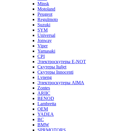
Minsk
Motoland
Peugeot
Regulmoto
Suzuki
SYM
Universal
Jonway
Viper
Yamasaki
CPI
Электроскутеры E-NOT
Скутеры Italjet
Скутеры Innocenti
Lvneng
Электроскутеры AIMA
Zontes
ARIIC
BENOD
Lambretta
OEM
YADEA
BC
BMW
SPRMOTORS