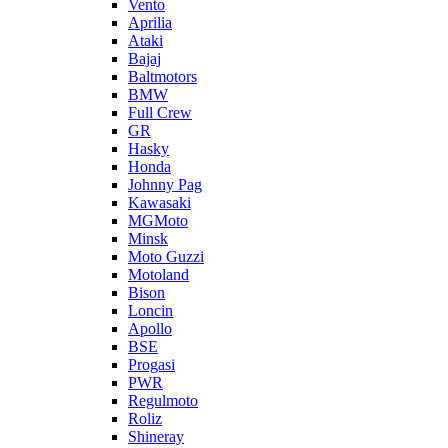
Vento
Aprilia
Ataki
Bajaj
Baltmotors
BMW
Full Crew
GR
Hasky
Honda
Johnny Pag
Kawasaki
MGMoto
Minsk
Moto Guzzi
Motoland
Bison
Loncin
Apollo
BSE
Progasi
PWR
Regulmoto
Roliz
Shineray