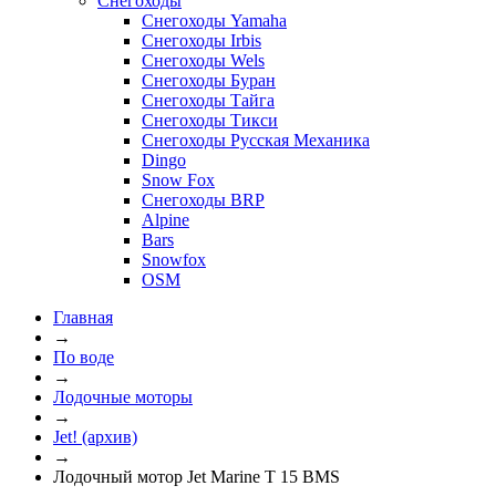
Снегоходы
Снегоходы Yamaha
Снегоходы Irbis
Снегоходы Wels
Снегоходы Буран
Снегоходы Тайга
Снегоходы Тикси
Снегоходы Русская Механика
Dingo
Snow Fox
Снегоходы BRP
Alpine
Bars
Snowfox
OSM
Главная
→
По воде
→
Лодочные моторы
→
Jet! (архив)
→
Лодочный мотор Jet Marine T 15 BMS