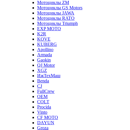
Мотоциклы ZM
Мотоциклы GS Motors
Мотоциклы JAWA
Мотоциклы RATO
Мотоциклы Triumph
EXP MOTO
K2R
KOVE
KUBERG
Apollino
Armada
Gaokin
QJ Motor
XGZ
ИжТехМаш
Benda
CJ
FullCrew
OEM
COLT
Procida
Vinto
CF MOTO
DAYUN
Groza