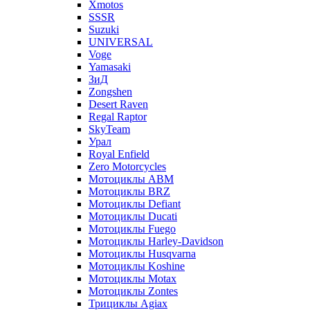
Xmotos
SSSR
Suzuki
UNIVERSAL
Voge
Yamasaki
ЗиД
Zongshen
Desert Raven
Regal Raptor
SkyTeam
Урал
Royal Enfield
Zero Motorcycles
Мотоциклы ABM
Мотоциклы BRZ
Мотоциклы Defiant
Мотоциклы Ducati
Мотоциклы Fuego
Мотоциклы Harley-Davidson
Мотоциклы Husqvarna
Мотоциклы Koshine
Мотоциклы Motax
Мотоциклы Zontes
Трициклы Agiax