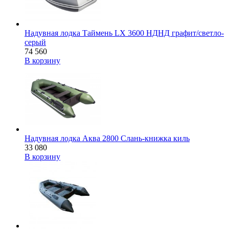
Надувная лодка Таймень LX 3600 НДНД графит/светло-
серый
74 560
В корзину
Надувная лодка Аква 2800 Слань-книжка киль
33 080
В корзину