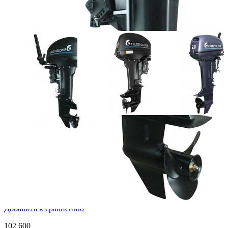
Тактность двигателя:
2
Масса (кг):
36
Тип управления:
румпельное
Тип стартера:
ручной
Объём двигателя (куб.см):
246
Число цилиндров двигателя:
2
Добавить к сравнению
102 600