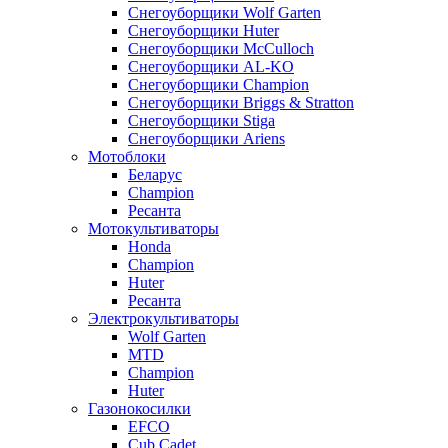
Снегоуборщики Wolf Garten
Снегоуборщики Huter
Снегоуборщики McCulloch
Снегоуборщики AL-KO
Снегоуборщики Champion
Снегоуборщики Briggs & Stratton
Снегоуборщики Stiga
Снегоуборщики Ariens
Мотоблоки
Беларус
Champion
Ресанта
Мотокультиваторы
Honda
Champion
Huter
Ресанта
Электрокультиваторы
Wolf Garten
MTD
Champion
Huter
Газонокосилки
EFCO
Cub Cadet