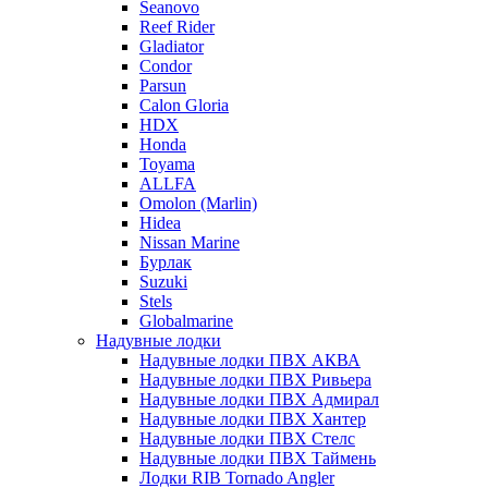
Seanovo
Reef Rider
Gladiator
Condor
Parsun
Calon Gloria
HDX
Honda
Toyama
ALLFA
Omolon (Marlin)
Hidea
Nissan Marine
Бурлак
Suzuki
Stels
Globalmarine
Надувные лодки
Надувные лодки ПВХ АКВА
Надувные лодки ПВХ Ривьера
Надувные лодки ПВХ Адмирал
Надувные лодки ПВХ Хантер
Надувные лодки ПВХ Стелс
Надувные лодки ПВХ Таймень
Лодки RIB Tornado Angler