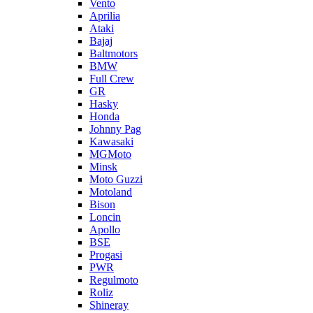
Vento
Aprilia
Ataki
Bajaj
Baltmotors
BMW
Full Crew
GR
Hasky
Honda
Johnny Pag
Kawasaki
MGMoto
Minsk
Moto Guzzi
Motoland
Bison
Loncin
Apollo
BSE
Progasi
PWR
Regulmoto
Roliz
Shineray