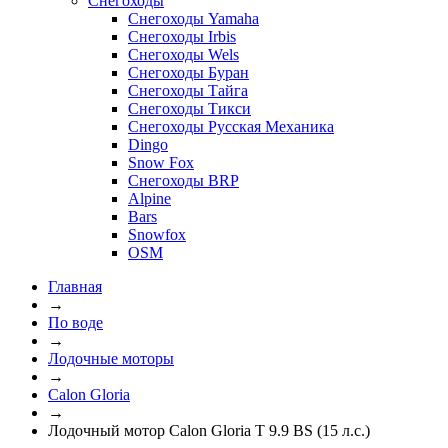
Снегоходы
Снегоходы Yamaha
Снегоходы Irbis
Снегоходы Wels
Снегоходы Буран
Снегоходы Тайга
Снегоходы Тикси
Снегоходы Русская Механика
Dingo
Snow Fox
Снегоходы BRP
Alpine
Bars
Snowfox
OSM
Главная
→
По воде
→
Лодочные моторы
→
Calon Gloria
→
Лодочный мотор Calon Gloria T 9.9 BS (15 л.с.)