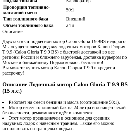
Подача топлива
Карбюратор
Пропорция топливно-
50:1
масляной смеси
Тип топливного бака
Внешний
Объём топливного бака
24 л
Описание
Двухтактный подвесной мотор Calon Gloria T9.9BS недорого.
Мы осуществляем продажу лодочных моторов Калон Глория
T 9.9 (Calon Gloria T 9.9 BS) с быстрой доставкой во все
регионы России и ближнего зарубежья, доставка курьером по
Москве и ближайшему Подмосковью - бесплатно!
Вы можете купить мотор Калон Глория T 9.9 в кредит и
рассрочку!
Описание Лодочный мотор Calon Gloria T 9.9 BS
(15 л.с.)
Работает на смеси бензина и масла (соотношение 50:1).
Мотор имеет топливный бак на 24 литра и оснащён чекой
безопасности, ремкомплект идёт в комплекте.
Этот мотор предназначен в основном для средних
надувных лодок с навесным транцем. Также его можно
использовать на транцевых лодках.