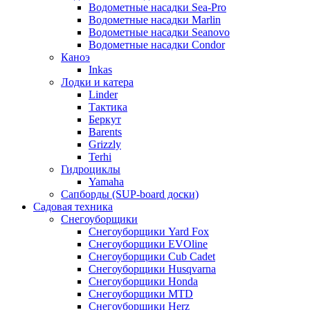
Водометные насадки Sea-Pro
Водометные насадки Marlin
Водометные насадки Seanovo
Водометные насадки Condor
Каноэ
Inkas
Лодки и катера
Linder
Тактика
Беркут
Barents
Grizzly
Terhi
Гидроциклы
Yamaha
Сапборды (SUP-board доски)
Садовая техника
Снегоуборщики
Снегоуборщики Yard Fox
Снегоуборщики EVOline
Снегоуборщики Cub Cadet
Снегоуборщики Husqvarna
Снегоуборщики Honda
Снегоуборщики MTD
Снегоуборщики Herz