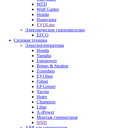
MTD
Wolf Garten
Honda
Husqvarna
EVOLine
Электрические газонокосилки
EFCO
Силовая техника
Электрогенераторы
Honda
Yamaha
Europower
Briggs & Stratton
Zongshen
EVOline
Fubag
EP Genset
Yacota
Huter
Champion
Lifan
A-iPower
Монтаж генераторов
HND
АВР для генераторов