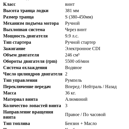
Класс
винт
Высота транца лодки
381 мм
Размер транца
S (380-450мм)
Механизм подъема мотора
Ручной
Выхлопная система
Через винт
Мощность двигателя
9.9 л.с.
Тип стартера
Ручной стартер
Зажигание
Электронное CDI
Объем двигателя
246 см³
Обороты двигателя (rpm)
5500 об/мин
Система охлаждения
Водяное
Число цилиндров двигателя
2
Тип управления
Румпель
Переключение передач
Вперед / Нейтраль / Назад
Масса
36 кг.
Материал винта
Алюминий
Количество лопастей винта
3
Направление вращения
Правое / По часовой
винта
Тип топлива
Бензин + Масло