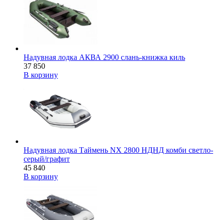
Надувная лодка АКВА 2900 слань-книжка киль
37 850
В корзину
Надувная лодка Таймень NX 2800 НДНД комби светло-
серый/графит
45 840
В корзину