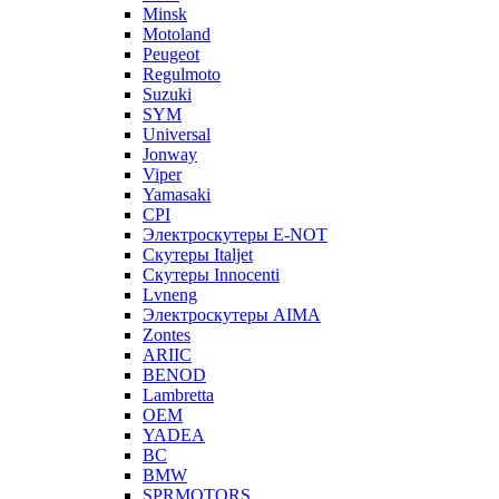
Minsk
Motoland
Peugeot
Regulmoto
Suzuki
SYM
Universal
Jonway
Viper
Yamasaki
CPI
Электроскутеры E-NOT
Скутеры Italjet
Скутеры Innocenti
Lvneng
Электроскутеры AIMA
Zontes
ARIIC
BENOD
Lambretta
OEM
YADEA
BC
BMW
SPRMOTORS