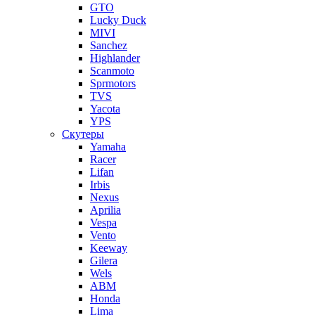
GTO
Lucky Duck
MIVI
Sanchez
Highlander
Scanmoto
Sprmotors
TVS
Yacota
YPS
Скутеры
Yamaha
Racer
Lifan
Irbis
Nexus
Aprilia
Vespa
Vento
Keeway
Gilera
Wels
ABM
Honda
Lima