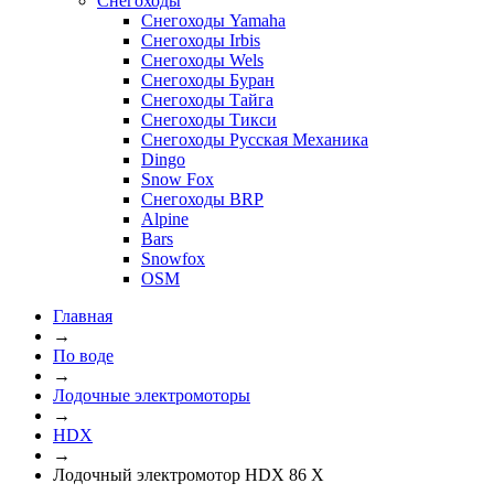
Снегоходы
Снегоходы Yamaha
Снегоходы Irbis
Снегоходы Wels
Снегоходы Буран
Снегоходы Тайга
Снегоходы Тикси
Снегоходы Русская Механика
Dingo
Snow Fox
Снегоходы BRP
Alpine
Bars
Snowfox
OSM
Главная
→
По воде
→
Лодочные электромоторы
→
HDX
→
Лодочный электромотор HDX 86 X