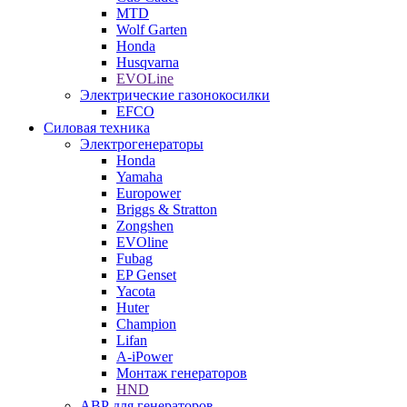
MTD
Wolf Garten
Honda
Husqvarna
EVOLine
Электрические газонокосилки
EFCO
Силовая техника
Электрогенераторы
Honda
Yamaha
Europower
Briggs & Stratton
Zongshen
EVOline
Fubag
EP Genset
Yacota
Huter
Champion
Lifan
A-iPower
Монтаж генераторов
HND
АВР для генераторов