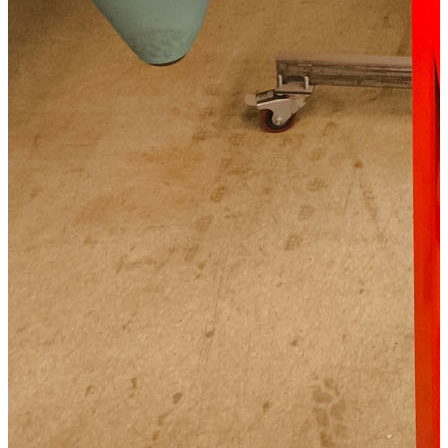
Описание
Дополнения к товару
Видео
Отзывы
Характеристики
Хит продаж:
да
Место установки:
на транце
Длина штанги (см):
92
Вес лодки (кг):
1300
Мощность двигателя (л.с.):
1.2
Масса (кг):
13.2
Подробные характеристики
бесплатно в день заказа по
Москве и МО (до 10 км. от
Доставка
МКАД), максимально быстро
и недорого по России
Характеристики лодочного электромотора HDX 86X
Макс. мощность, л.с.
1,2
Макс. мощность, кВт
0,8