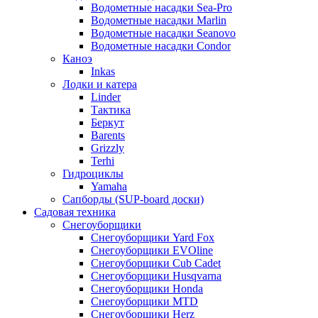
Водометные насадки Sea-Pro
Водометные насадки Marlin
Водометные насадки Seanovo
Водометные насадки Condor
Каноэ
Inkas
Лодки и катера
Linder
Тактика
Беркут
Barents
Grizzly
Terhi
Гидроциклы
Yamaha
Сапборды (SUP-board доски)
Садовая техника
Снегоуборщики
Снегоуборщики Yard Fox
Снегоуборщики EVOline
Снегоуборщики Cub Cadet
Снегоуборщики Husqvarna
Снегоуборщики Honda
Снегоуборщики MTD
Снегоуборщики Herz