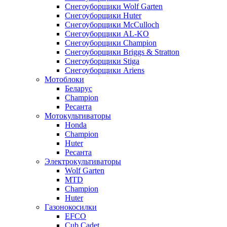
Снегоуборщики Wolf Garten
Снегоуборщики Huter
Снегоуборщики McCulloch
Снегоуборщики AL-KO
Снегоуборщики Champion
Снегоуборщики Briggs & Stratton
Снегоуборщики Stiga
Снегоуборщики Ariens
Мотоблоки
Беларус
Champion
Ресанта
Мотокультиваторы
Honda
Champion
Huter
Ресанта
Электрокультиваторы
Wolf Garten
MTD
Champion
Huter
Газонокосилки
EFCO
Cub Cadet