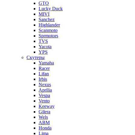
GTO
Lucky Duck
MIVI
Sanchez
Highlander
Scanmoto
Sprmotors
TVS
Yacota
YPS
Скутеры
Yamaha
Racer
Lifan
Irbis
Nexus
Aprilia
Vespa
Vento
Keeway
Gilera
Wels
ABM
Honda
Lima