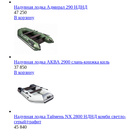
Надувная лодка Адмирал 290 НДНД
47 250
В корзину
Надувная лодка АКВА 2900 слань-книжка киль
37 850
В корзину
Надувная лодка Таймень NX 2800 НДНД комби светло-
серый/графит
45 840