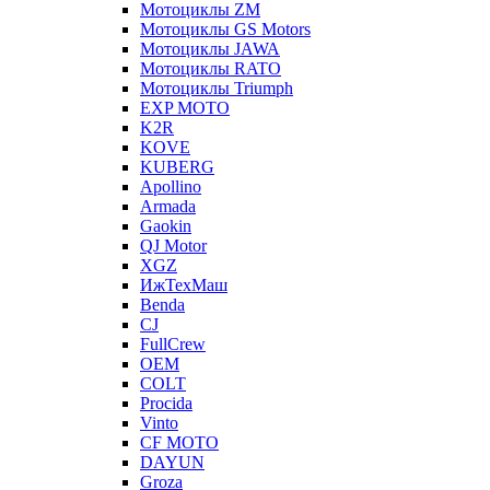
Мотоциклы ZM
Мотоциклы GS Motors
Мотоциклы JAWA
Мотоциклы RATO
Мотоциклы Triumph
EXP MOTO
K2R
KOVE
KUBERG
Apollino
Armada
Gaokin
QJ Motor
XGZ
ИжТехМаш
Benda
CJ
FullCrew
OEM
COLT
Procida
Vinto
CF MOTO
DAYUN
Groza