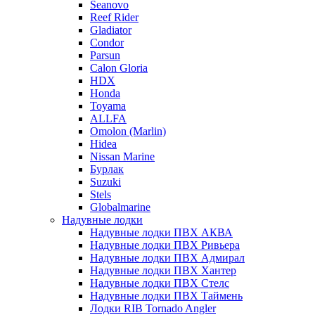
Seanovo
Reef Rider
Gladiator
Condor
Parsun
Calon Gloria
HDX
Honda
Toyama
ALLFA
Omolon (Marlin)
Hidea
Nissan Marine
Бурлак
Suzuki
Stels
Globalmarine
Надувные лодки
Надувные лодки ПВХ АКВА
Надувные лодки ПВХ Ривьера
Надувные лодки ПВХ Адмирал
Надувные лодки ПВХ Хантер
Надувные лодки ПВХ Стелс
Надувные лодки ПВХ Таймень
Лодки RIB Tornado Angler