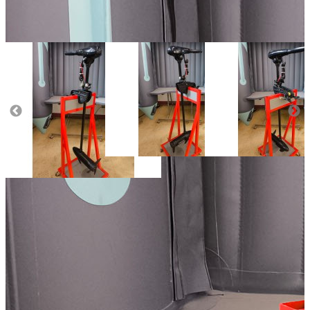
Длина штанги (см):
92
Вес лодки (кг):
1300
Мощность двигателя (л.с.):
1.2
Масса (кг):
13.2
Добавить к сравнению
38 950
В корзину
Купить в один клик
Купить в кредит