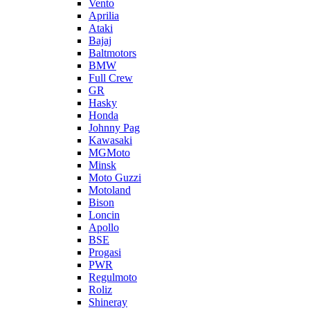
Vento
Aprilia
Ataki
Bajaj
Baltmotors
BMW
Full Crew
GR
Hasky
Honda
Johnny Pag
Kawasaki
MGMoto
Minsk
Moto Guzzi
Motoland
Bison
Loncin
Apollo
BSE
Progasi
PWR
Regulmoto
Roliz
Shineray