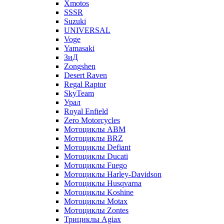
Xmotos
SSSR
Suzuki
UNIVERSAL
Voge
Yamasaki
ЗиД
Zongshen
Desert Raven
Regal Raptor
SkyTeam
Урал
Royal Enfield
Zero Motorcycles
Мотоциклы ABM
Мотоциклы BRZ
Мотоциклы Defiant
Мотоциклы Ducati
Мотоциклы Fuego
Мотоциклы Harley-Davidson
Мотоциклы Husqvarna
Мотоциклы Koshine
Мотоциклы Motax
Мотоциклы Zontes
Трициклы Agiax