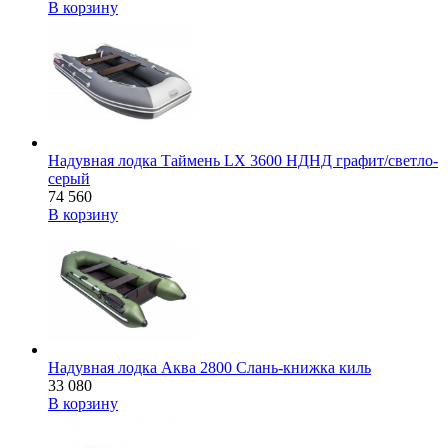
В корзину
Надувная лодка Таймень LX 3600 НДНД графит/светло-
серый
74 560
В корзину
Надувная лодка Аква 2800 Слань-книжка киль
33 080
В корзину