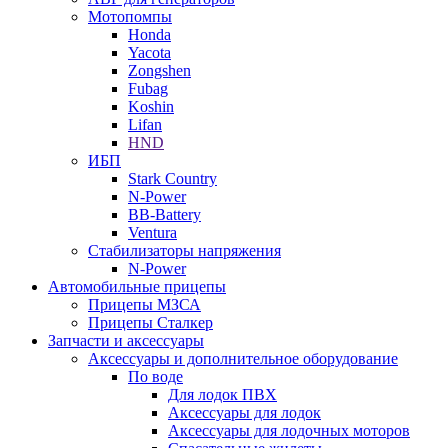
Мотопомпы
Honda
Yacota
Zongshen
Fubag
Koshin
Lifan
HND
ИБП
Stark Country
N-Power
BB-Battery
Ventura
Стабилизаторы напряжения
N-Power
Автомобильные прицепы
Прицепы МЗСА
Прицепы Сталкер
Запчасти и аксессуары
Аксессуары и дополнительное оборудование
По воде
Для лодок ПВХ
Аксессуары для лодок
Аксессуары для лодочных моторов