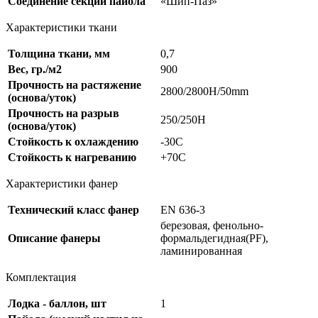
Соединение секций пайола
«Шип-Паз»
Характеристики ткани
Толщина ткани, мм
0,7
Вес, гр./м2
900
Прочность на растяжение
2800/2800H/50mm
(основа/уток)
Прочность на разрыв
250/250Н
(основа/уток)
Стойкость к охлаждению
-30С
Стойкость к нагреванию
+70C
Характеристики фанер
Технический класс фанер
EN 636-3
березовая, фенольно-
Описание фанеры
формальдегидная(PF),
ламинированная
Комплектация
Лодка - баллон, шт
1