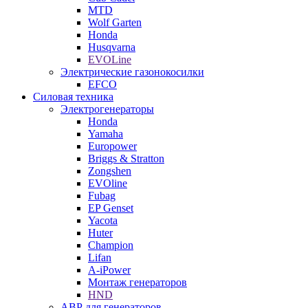
MTD
Wolf Garten
Honda
Husqvarna
EVOLine
Электрические газонокосилки
EFCO
Силовая техника
Электрогенераторы
Honda
Yamaha
Europower
Briggs & Stratton
Zongshen
EVOline
Fubag
EP Genset
Yacota
Huter
Champion
Lifan
A-iPower
Монтаж генераторов
HND
АВР для генераторов