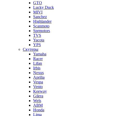
GTO
Lucky Duck
MIVI
Sanchez
Highlander
Scanmoto
Sprmotors
TVS
Yacota
YPS
Скутеры
Yamaha
Racer
Lifan
Irbis
Nexus
Aprilia
Vespa
Vento
Keeway
Gilera
Wels
ABM
Honda
Lima