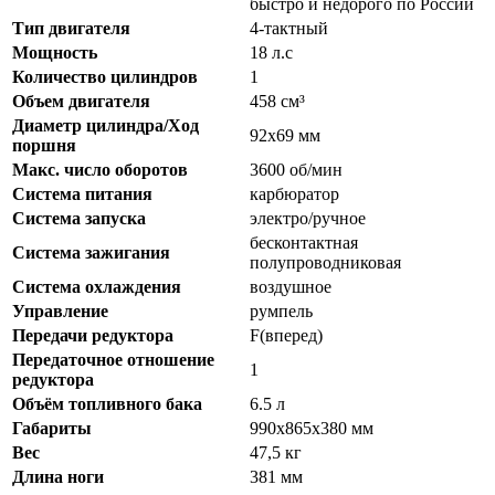
быстро и недорого по России
Тип двигателя
4-тактный
Мощность
18 л.с
Количество цилиндров
1
Объем двигателя
458 см³
Диаметр цилиндра/Ход
92х69 мм
поршня
Макс. число оборотов
3600 об/мин
Система питания
карбюратор
Система запуска
электро/ручное
бесконтактная
Система зажигания
полупроводниковая
Система охлаждения
воздушное
Управление
румпель
Передачи редуктора
F(вперед)
Передаточное отношение
1
редуктора
Объём топливного бака
6.5 л
Габариты
990х865х380 мм
Вес
47,5 кг
Длина ноги
381 мм