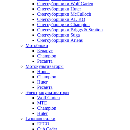
Снегоуборщики Wolf Garten
Снегоуборщики Huter
Снегоуборщики McCulloch
Снегоуборщики AL-KO
Снегоуборщики Champion
Снегоуборщики Briggs & Stratton
Снегоуборщики Stiga
Снегоуборщики Ariens
Мотоблоки
Беларус
Champion
Ресанта
Мотокультиваторы
Honda
Champion
Huter
Ресанта
Электрокультиваторы
Wolf Garten
MTD
Champion
Huter
Газонокосилки
EFCO
Cub Cadet