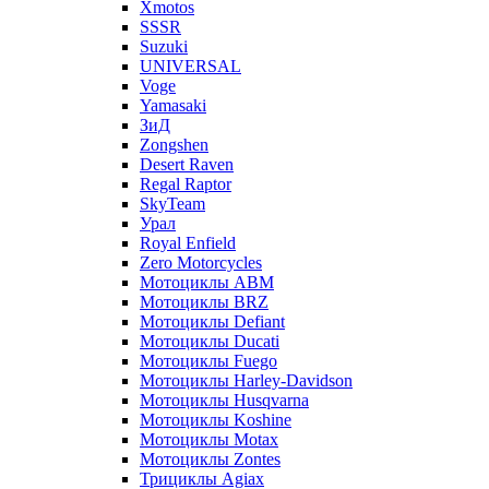
Xmotos
SSSR
Suzuki
UNIVERSAL
Voge
Yamasaki
ЗиД
Zongshen
Desert Raven
Regal Raptor
SkyTeam
Урал
Royal Enfield
Zero Motorcycles
Мотоциклы ABM
Мотоциклы BRZ
Мотоциклы Defiant
Мотоциклы Ducati
Мотоциклы Fuego
Мотоциклы Harley-Davidson
Мотоциклы Husqvarna
Мотоциклы Koshine
Мотоциклы Motax
Мотоциклы Zontes
Трициклы Agiax