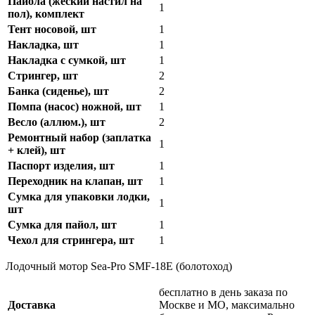
Пайола (жеский настил на
1
пол), комплект
Тент носовой, шт
1
Накладка, шт
1
Накладка с сумкой, шт
1
Стрингер, шт
2
Банка (сиденье), шт
2
Помпа (насос) ножной, шт
1
Весло (аллюм.), шт
2
Ремонтный набор (заплатка
1
+ клей), шт
Паспорт изделия, шт
1
Переходник на клапан, шт
1
Сумка для упаковки лодки,
1
шт
Сумка для пайол, шт
1
Чехол для стрингера, шт
1
Лодочный мотор Sea-Pro SMF-18Е (болотоход)
бесплатно в день заказа по
Доставка
Москве и МО, максимально