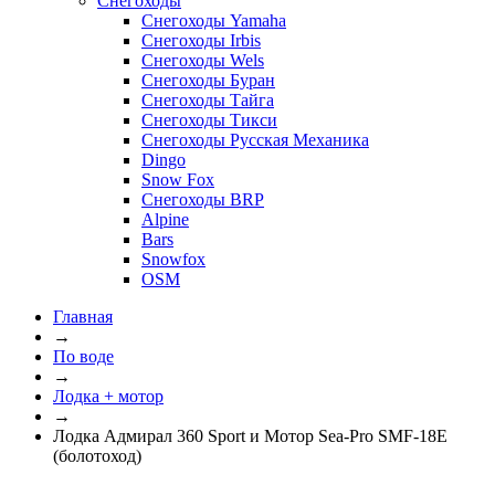
Снегоходы
Снегоходы Yamaha
Снегоходы Irbis
Снегоходы Wels
Снегоходы Буран
Снегоходы Тайга
Снегоходы Тикси
Снегоходы Русская Механика
Dingo
Snow Fox
Снегоходы BRP
Alpine
Bars
Snowfox
OSM
Главная
→
По воде
→
Лодка + мотор
→
Лодка Адмирал 360 Sport и Мотор Sea-Pro SMF-18Е
(болотоход)