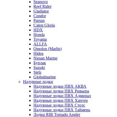
Seanovo
Reef Rider
Gladiator
Condor
Parsun
Calon Gloria
HDX
Honda
Toyama
ALLFA
Omolon (Marlin)
Hidea
Nissan Marine
Бурлак
Suzuki
Stels
Globalmarine
Надувные лодки
Надувные лодки ПВХ АКВА
Надувные лодки ПВХ Ривьера
Надувные лодки ПВХ Адмирал
Надувные лодки ПВХ Хантер
Надувные лодки ПВХ Стелс
Надувные лодки ПВХ Таймень
Лодки RIB Tornado Angler