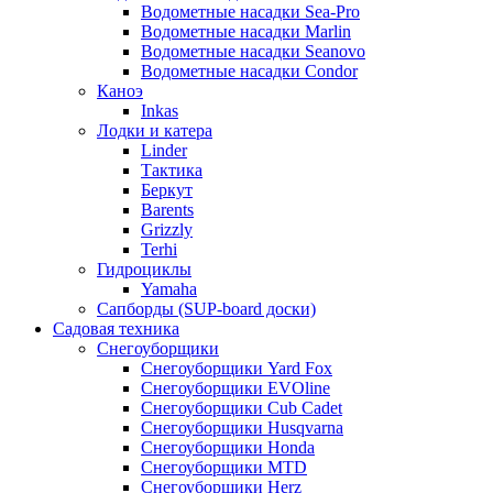
Водометные насадки Sea-Pro
Водометные насадки Marlin
Водометные насадки Seanovo
Водометные насадки Condor
Каноэ
Inkas
Лодки и катера
Linder
Тактика
Беркут
Barents
Grizzly
Terhi
Гидроциклы
Yamaha
Сапборды (SUP-board доски)
Садовая техника
Снегоуборщики
Снегоуборщики Yard Fox
Снегоуборщики EVOline
Снегоуборщики Cub Cadet
Снегоуборщики Husqvarna
Снегоуборщики Honda
Снегоуборщики MTD
Снегоуборщики Herz