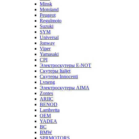
Minsk
Motoland
Peugeot
Regulmoto
Suzuki
SYM
Universal
Jonway
Viper
Yamasaki
CPI
Электроскутеры E-NOT
Скутеры Italjet
Скутеры Innocenti
Lvneng
Электроскутеры AIMA
Zontes
ARIIC
BENOD
Lambretta
OEM
YADEA
BC
BMW
SPRMOTORS