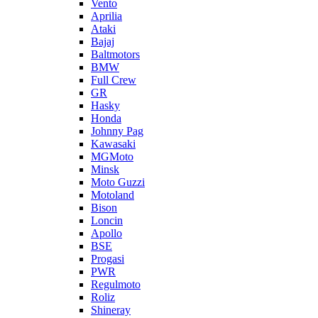
Vento
Aprilia
Ataki
Bajaj
Baltmotors
BMW
Full Crew
GR
Hasky
Honda
Johnny Pag
Kawasaki
MGMoto
Minsk
Moto Guzzi
Motoland
Bison
Loncin
Apollo
BSE
Progasi
PWR
Regulmoto
Roliz
Shineray