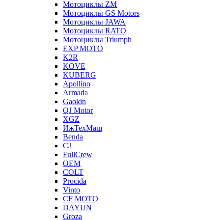
Мотоциклы ZM
Мотоциклы GS Motors
Мотоциклы JAWA
Мотоциклы RATO
Мотоциклы Triumph
EXP MOTO
K2R
KOVE
KUBERG
Apollino
Armada
Gaokin
QJ Motor
XGZ
ИжТехМаш
Benda
CJ
FullCrew
OEM
COLT
Procida
Vinto
CF MOTO
DAYUN
Groza