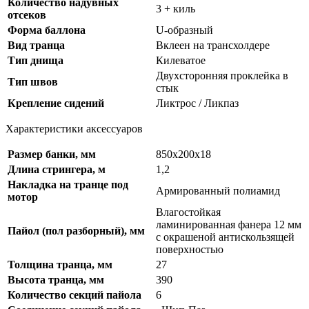
Количество надувных
3 + киль
отсеков
Форма баллона
U-образный
Вид транца
Вклеен на трансхолдере
Тип днища
Килеватое
Двухсторонняя проклейка в
Тип швов
стык
Крепление сидений
Ликтрос / Ликпаз
Характеристики аксессуаров
Размер банки, мм
850х200х18
Длина стрингера, м
1,2
Накладка на транце под
Армированный полиамид
мотор
Влагостойкая
ламинированная фанера 12 мм
Пайол (пол разборный), мм
с окрашеной антискользящей
поверхностью
Толщина транца, мм
27
Высота транца, мм
390
Количество секций пайола
6