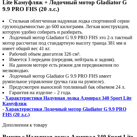
Lite Камуфляж + Лодочный мотор Gladiator G
9.9 PRO FHS (20 л.с.)
Стильная облегченная надувная лодка спортивной серии
грузоподъемностью до 600 килограмм. Легкая конструкция,
которую удобно собирать и разбирать.
Лодочный мотор Gladiator G 9.9 PRO FHS это 2-x тактный
мотор рассчитан под стандартную высоту транца 381 мм и
имеет общий вес 41 кг.
Рабочий объем двигателя 326 см³.
Имеется 3 передачи (передняя, нейтраль и задняя).
На данном моторе есть режим для передвижения по
мелководью.
Лодочный мотор Gladiator G 9.9 PRO FHS имеет
румпельное управление (ручка газа на румпеле).
Предусмотрен выносной топливный бак объемом 24 л.
Гарантия на изделие – 2 года.
-
Характеристики Надувная лодка Адмирал 340 Sport Lite
Камуфляж
-
Характеристики Лодочный мотор Gladiator G 9.9 PRO
FHS (20 л.с.)
Дополнения к товару
Вместе с Надувная лодка Адмирал 340 Sport Lite