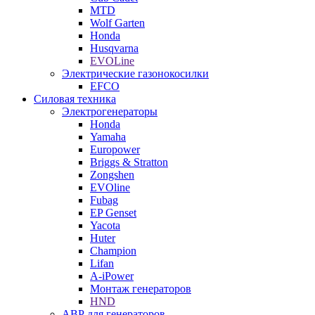
MTD
Wolf Garten
Honda
Husqvarna
EVOLine
Электрические газонокосилки
EFCO
Силовая техника
Электрогенераторы
Honda
Yamaha
Europower
Briggs & Stratton
Zongshen
EVOline
Fubag
EP Genset
Yacota
Huter
Champion
Lifan
A-iPower
Монтаж генераторов
HND
АВР для генераторов