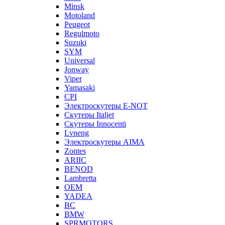
Minsk
Motoland
Peugeot
Regulmoto
Suzuki
SYM
Universal
Jonway
Viper
Yamasaki
CPI
Электроскутеры E-NOT
Скутеры Italjet
Скутеры Innocenti
Lvneng
Электроскутеры AIMA
Zontes
ARIIC
BENOD
Lambretta
OEM
YADEA
BC
BMW
SPRMOTORS