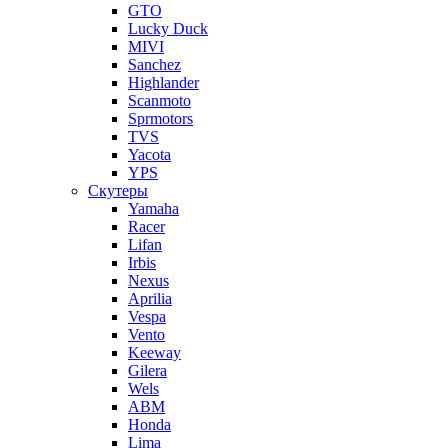
GTO
Lucky Duck
MIVI
Sanchez
Highlander
Scanmoto
Sprmotors
TVS
Yacota
YPS
Скутеры
Yamaha
Racer
Lifan
Irbis
Nexus
Aprilia
Vespa
Vento
Keeway
Gilera
Wels
ABM
Honda
Lima