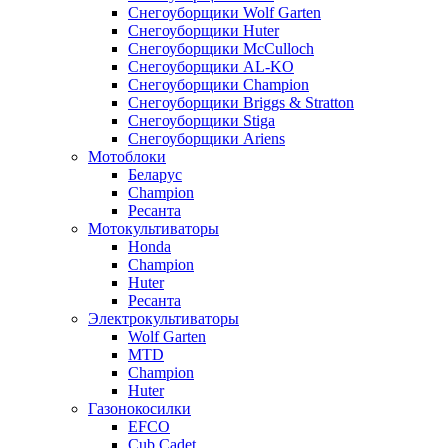
Снегоуборщики Wolf Garten
Снегоуборщики Huter
Снегоуборщики McCulloch
Снегоуборщики AL-KO
Снегоуборщики Champion
Снегоуборщики Briggs & Stratton
Снегоуборщики Stiga
Снегоуборщики Ariens
Мотоблоки
Беларус
Champion
Ресанта
Мотокультиваторы
Honda
Champion
Huter
Ресанта
Электрокультиваторы
Wolf Garten
MTD
Champion
Huter
Газонокосилки
EFCO
Cub Cadet