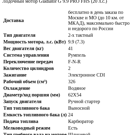
Лодочный мотор Gladiator G 9.9 PRO FHS (20 л.с.)
бесплатно в день заказа по
Москве и МО (до 10 км. от
Доставка
МКАД), максимально быстро
и недорого по России
Тип двигателя
2-x тактный
Мощность мотора, л.с. (кВт)
9.9 (7.3)
Вес двигателя (кг)
41
Система управления
Румпель
Переключение передач
F-N-R
Количество цилиндров
2
Зажигание
Электронное CDI
Рабочий объем (см³)
326
Охлаждение
Водяное
Диаметр/ход поршня (мм)
62X54
Запуск двигателя
Ручной стартер
Тип топливного бака
Выносной
Емкость топливного бака (л)
24
Подача топлива
Карбюратор
Мелководный режим
Есть
Тип гребного вала на моторе
Шлицевой