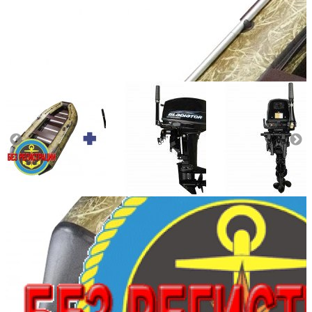
Количество мест:
5
Масса комплекта:
93
Мощность мотора:
9.9
Тактность двигателя:
2
Длина лодки (см):
340
Тип пола:
морская фанера
Добавить к сравнению