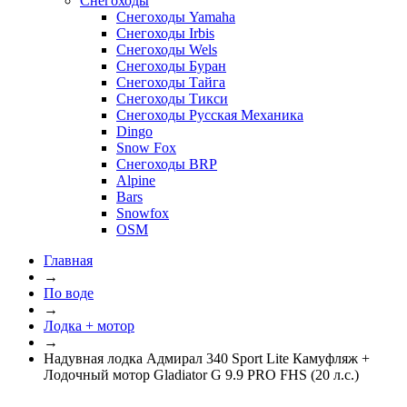
Снегоходы
Снегоходы Yamaha
Снегоходы Irbis
Снегоходы Wels
Снегоходы Буран
Снегоходы Тайга
Снегоходы Тикси
Снегоходы Русская Механика
Dingo
Snow Fox
Снегоходы BRP
Alpine
Bars
Snowfox
OSM
Главная
→
По воде
→
Лодка + мотор
→
Надувная лодка Адмирал 340 Sport Lite Камуфляж +
Лодочный мотор Gladiator G 9.9 PRO FHS (20 л.с.)