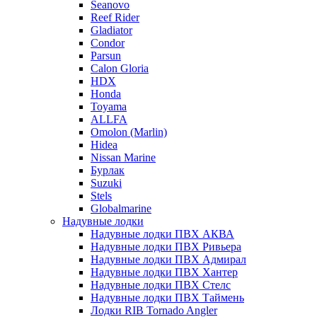
Seanovo
Reef Rider
Gladiator
Condor
Parsun
Calon Gloria
HDX
Honda
Toyama
ALLFA
Omolon (Marlin)
Hidea
Nissan Marine
Бурлак
Suzuki
Stels
Globalmarine
Надувные лодки
Надувные лодки ПВХ АКВА
Надувные лодки ПВХ Ривьера
Надувные лодки ПВХ Адмирал
Надувные лодки ПВХ Хантер
Надувные лодки ПВХ Стелс
Надувные лодки ПВХ Таймень
Лодки RIB Tornado Angler