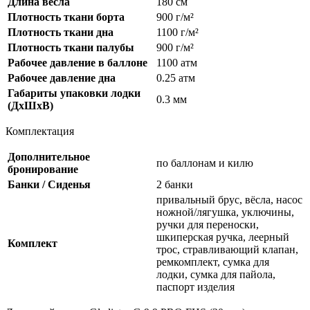
Длина весла
180 см
Плотность ткани борта
900 г/м²
Плотность ткани дна
1100 г/м²
Плотность ткани палубы
900 г/м²
Рабочее давление в баллоне
1100 атм
Рабочее давление дна
0.25 атм
Габариты упаковки лодки
0.3 мм
(ДхШхВ)
Комплектация
Дополнительное
по баллонам и килю
бронирование
Банки / Сиденья
2 банки
привальный брус, вёсла, насос
ножной/лягушка, уключины,
ручки для переноски,
шкиперская ручка, леерный
Комплект
трос, стравливающий клапан,
ремкомплект, сумка для
лодки, сумка для пайола,
паспорт изделия