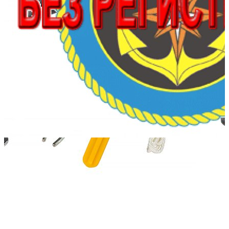
164 100
159 177
Сообщить о наличии
Способы оплаты
Наличными курьеру
Квитанцией
в любом банке