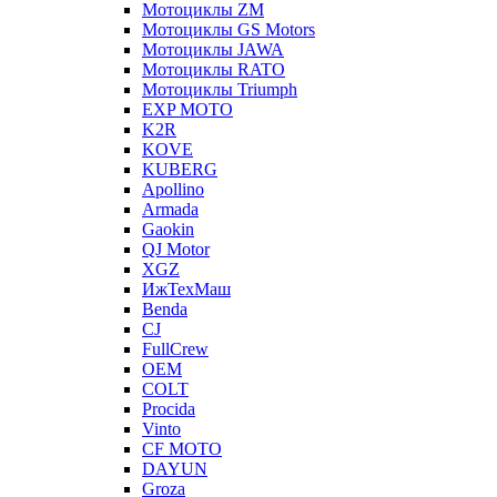
Мотоциклы ZM
Мотоциклы GS Motors
Мотоциклы JAWA
Мотоциклы RATO
Мотоциклы Triumph
EXP MOTO
K2R
KOVE
KUBERG
Apollino
Armada
Gaokin
QJ Motor
XGZ
ИжТехМаш
Benda
CJ
FullCrew
OEM
COLT
Procida
Vinto
CF MOTO
DAYUN
Groza