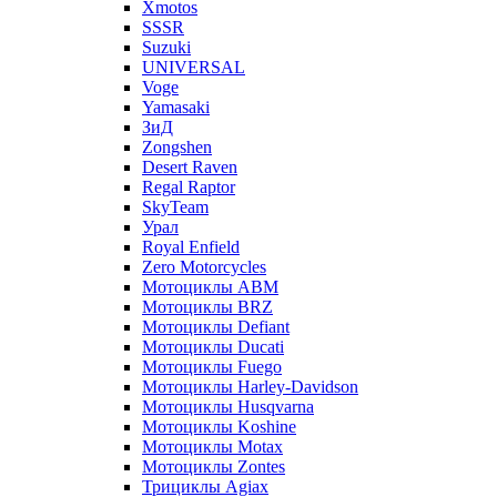
Xmotos
SSSR
Suzuki
UNIVERSAL
Voge
Yamasaki
ЗиД
Zongshen
Desert Raven
Regal Raptor
SkyTeam
Урал
Royal Enfield
Zero Motorcycles
Мотоциклы ABM
Мотоциклы BRZ
Мотоциклы Defiant
Мотоциклы Ducati
Мотоциклы Fuego
Мотоциклы Harley-Davidson
Мотоциклы Husqvarna
Мотоциклы Koshine
Мотоциклы Motax
Мотоциклы Zontes
Трициклы Agiax