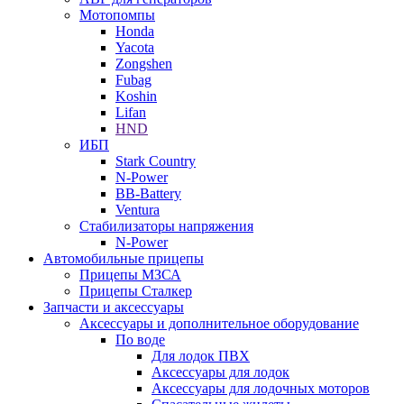
Мотопомпы
Honda
Yacota
Zongshen
Fubag
Koshin
Lifan
HND
ИБП
Stark Country
N-Power
BB-Battery
Ventura
Стабилизаторы напряжения
N-Power
Автомобильные прицепы
Прицепы МЗСА
Прицепы Сталкер
Запчасти и аксессуары
Аксессуары и дополнительное оборудование
По воде
Для лодок ПВХ
Аксессуары для лодок
Аксессуары для лодочных моторов