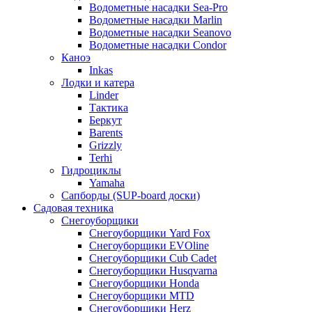
Водометные насадки Sea-Pro
Водометные насадки Marlin
Водометные насадки Seanovo
Водометные насадки Condor
Каноэ
Inkas
Лодки и катера
Linder
Тактика
Беркут
Barents
Grizzly
Terhi
Гидроциклы
Yamaha
Сапборды (SUP-board доски)
Садовая техника
Снегоуборщики
Снегоуборщики Yard Fox
Снегоуборщики EVOline
Снегоуборщики Cub Cadet
Снегоуборщики Husqvarna
Снегоуборщики Honda
Снегоуборщики MTD
Снегоуборщики Herz