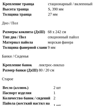
Крепление транца
стационарный / вклеенный
Высота транца
S, 390 мм
Толщина транца
27 мм
Дно / Пол
Размеры кокпита (ДхШ)
68 х 242 см
Тип дна / Пол
секционный пайол
Материал пайола
морская фанера
Толщина фанерной слани
9 мм
Банки / Сиденья
Крепление банок
ликтрос-ликпаз
Размер банки (ДхШ)
80 / 20 см
Старое
Весло (аллюм.)
2 шт
Паспорт изделия
1
Количество банок / сидений
2
Пайола (жесткий настил на
1 шт