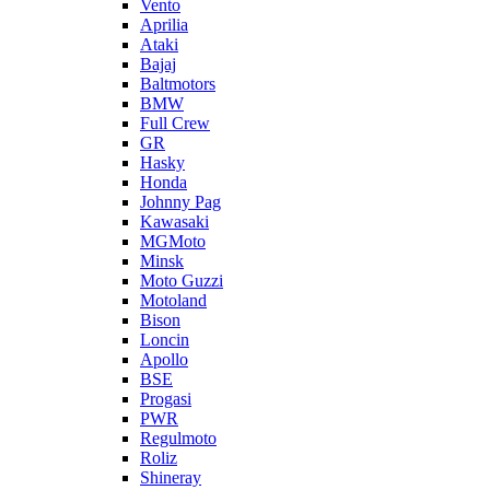
Vento
Aprilia
Ataki
Bajaj
Baltmotors
BMW
Full Crew
GR
Hasky
Honda
Johnny Pag
Kawasaki
MGMoto
Minsk
Moto Guzzi
Motoland
Bison
Loncin
Apollo
BSE
Progasi
PWR
Regulmoto
Roliz
Shineray