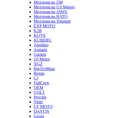
Мотоциклы ZM
Мотоциклы GS Motors
Мотоциклы JAWA
Мотоциклы RATO
Мотоциклы Triumph
EXP MOTO
K2R
KOVE
KUBERG
Apollino
Armada
Gaokin
QJ Motor
XGZ
ИжТехМаш
Benda
CJ
FullCrew
OEM
COLT
Procida
Vinto
CF MOTO
DAYUN
Groza