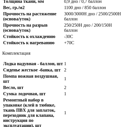
Толщина ткани, мм
0,9 дно / 0,7 баллон
Вес, гр./м2
1100 дно / 850 баллон
Прочность на растяжение
3000/3000H дно / 2500/2500H
(основа/уток)
баллон
Прочность на разрыв
250/250Н дно / 200/150Н
(основа/уток)
баллон
Стойкость к охлаждению
-30С
Стойкость к нагреванию
+70C
Комплектация
Лодка надувная - баллон, шт
1
Сиденье жесткое -банка, шт
2
Помпа ножная воздушная,
1
шт
Весло, шт
2
Сумка лодочная, шт
1
Ремонтный набор в
упаковке (клей в тюбике,
ткань ПВХ для заплаток,
1
переходник для клапана,
инструкция по
эксплуатации), шт