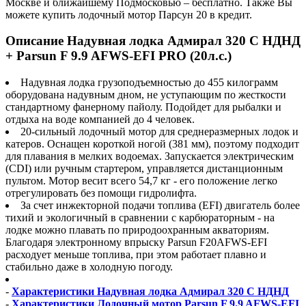
Москве и ближайшему Подмосковью – бесплатно. Также Вы
можете купить лодочный мотор Парсун 20 в кредит.
Описание Надувная лодка Адмирал 320 С НДНД
+ Parsun F 9.9 AFWS-EFI PRO (20л.с.)
Надувная лодка грузоподъемностью до 455 килограмм
оборудована надувным дном, не уступающим по жесткости
стандартному фанерному пайолу. Подойдет для рыбалки и
отдыха на воде компанией до 4 человек.
20-сильный лодочный мотор для среднеразмерных лодок и
катеров. Оснащен короткой ногой (381 мм), поэтому подходит
для плавания в мелких водоемах. Запускается электрическим
(CDI) или ручным стартером, управляется дистанционным
пультом. Мотор весит всего 54,7 кг - его положение легко
отрегулировать без помощи гидролифта.
За счет инжекторной подачи топлива (EFI) двигатель более
тихий и экологичный в сравнении с карбюраторным - на
лодке можно плавать по природоохранным акваториям.
Благодаря электронному впрыску Parsun F20AFWS-EFI
расходует меньше топлива, при этом работает плавно и
стабильно даже в холодную погоду.
-
Характеристики Надувная лодка Адмирал 320 С НДНД
-
Характеристики Лодочный мотор Parsun F 9.9 AFWS-EFI