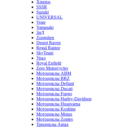
Xmotos
SSSR
Suzuki
UNIVERSAL
Voge
Yamasaki
ЗиД
Zongshen
Desert Raven
Regal Raptor
SkyTeam
Урал
Royal Enfield
Zero Motorcycles
Мотоциклы ABM
Мотоциклы BRZ
Мотоциклы Defiant
Мотоциклы Ducati
Мотоциклы Fuego
Мотоциклы Harley-Davidson
Мотоциклы Husqvarna
Мотоциклы Koshine
Мотоциклы Motax
Мотоциклы Zontes
Трициклы Agiax