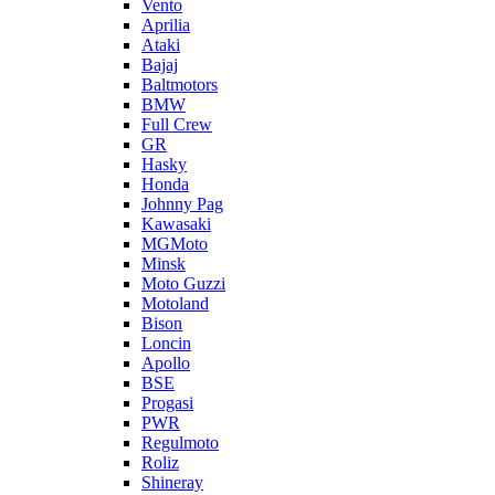
Vento
Aprilia
Ataki
Bajaj
Baltmotors
BMW
Full Crew
GR
Hasky
Honda
Johnny Pag
Kawasaki
MGMoto
Minsk
Moto Guzzi
Motoland
Bison
Loncin
Apollo
BSE
Progasi
PWR
Regulmoto
Roliz
Shineray