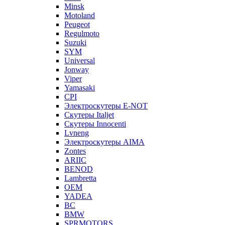
Minsk
Motoland
Peugeot
Regulmoto
Suzuki
SYM
Universal
Jonway
Viper
Yamasaki
CPI
Электроскутеры E-NOT
Скутеры Italjet
Скутеры Innocenti
Lvneng
Электроскутеры AIMA
Zontes
ARIIC
BENOD
Lambretta
OEM
YADEA
BC
BMW
SPRMOTORS