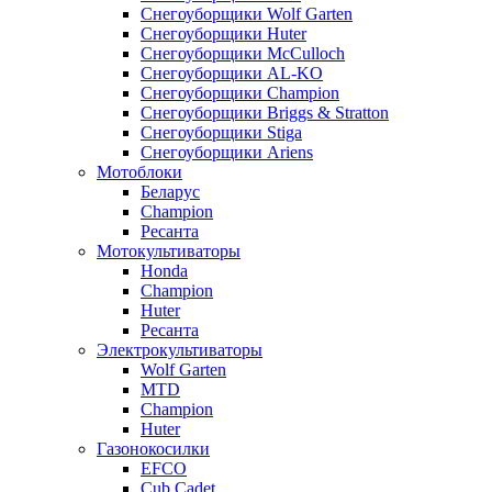
Снегоуборщики Wolf Garten
Снегоуборщики Huter
Снегоуборщики McCulloch
Снегоуборщики AL-KO
Снегоуборщики Champion
Снегоуборщики Briggs & Stratton
Снегоуборщики Stiga
Снегоуборщики Ariens
Мотоблоки
Беларус
Champion
Ресанта
Мотокультиваторы
Honda
Champion
Huter
Ресанта
Электрокультиваторы
Wolf Garten
MTD
Champion
Huter
Газонокосилки
EFCO
Cub Cadet