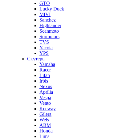
GTO
Lucky Duck
MIVI
Sanchez
Highlander
Scanmoto
Sprmotors
TVS
Yacota
YPS
Скутеры
Yamaha
Racer
Lifan
Irbis
Nexus
Aprilia
Vespa
Vento
Keeway
Gilera
Wels
ABM
Honda
Lima