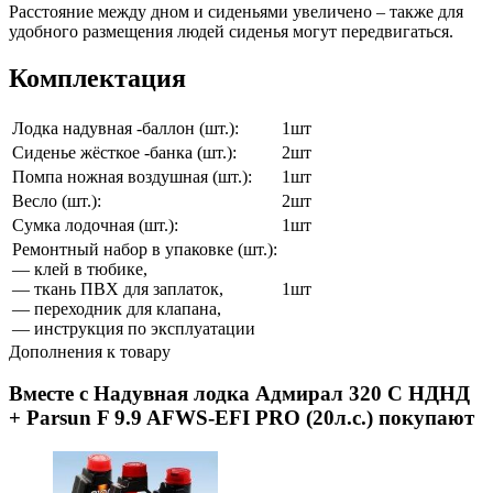
Расстояние между дном и сиденьями увеличено – также для
удобного размещения людей сиденья могут передвигаться.
Комплектация
Лодка надувная -баллон (шт.):
1шт
Сиденье жёсткое -банка (шт.):
2шт
Помпа ножная воздушная (шт.):
1шт
Весло (шт.):
2шт
Сумка лодочная (шт.):
1шт
Ремонтный набор в упаковке (шт.):
— клей в тюбике,
— ткань ПВХ для заплаток,
1шт
— переходник для клапана,
— инструкция по эксплуатации
Дополнения к товару
Вместе с Надувная лодка Адмирал 320 С НДНД
+ Parsun F 9.9 AFWS-EFI PRO (20л.с.) покупают