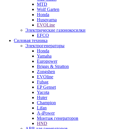
MTD
Wolf Garten
Honda
Husqvarna
EVOLine
Электрические газонокосилки
EFCO
Силовая техника
Электрогенераторы
Honda
Yamaha
Europower
Briggs & Stratton
Zongshen
EVOline
Fubag
EP Genset
Yacota
Huter
Champion
Lifan
A-iPower
Монтаж генераторов
HND
АВР для генераторов