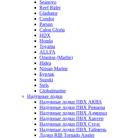
Seanovo
Reef Rider
Gladiator
Condor
Parsun
Calon Gloria
HDX
Honda
Toyama
ALLFA
Omolon (Marlin)
Hidea
Nissan Marine
Бурлак
Suzuki
Stels
Globalmarine
Надувные лодки
Надувные лодки ПВХ АКВА
Надувные лодки ПВХ Ривьера
Надувные лодки ПВХ Адмирал
Надувные лодки ПВХ Хантер
Надувные лодки ПВХ Стелс
Надувные лодки ПВХ Таймень
Лодки RIB Tornado Angler