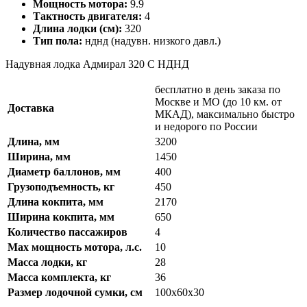
Мощность мотора:
9.9
Тактность двигателя:
4
Длина лодки (см):
320
Тип пола:
нднд (надувн. низкого давл.)
Надувная лодка Адмирал 320 С НДНД
бесплатно в день заказа по
Москве и МО (до 10 км. от
Доставка
МКАД), максимально быстро
и недорого по России
Длина, мм
3200
Ширина, мм
1450
Диаметр баллонов, мм
400
Грузоподъемность, кг
450
Длина кокпита, мм
2170
Ширина кокпита, мм
650
Количество пассажиров
4
Max мощность мотора, л.с.
10
Масса лодки, кг
28
Масса комплекта, кг
36
Размер лодочной сумки, см
100х60х30