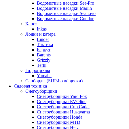
Водометные насадки Sea-Pro
Водометные насадки Marlin
Водометные насадки Seanovo
Водометные насадки Condor
Каноэ
Inkas
Лодки и катера
Linder
Тактика
Беркут
Barents
Grizzly
Terhi
Гидроциклы
Yamaha
Сапборды (SUP-board доски)
Садовая техника
Снегоуборщики
Снегоуборщики Yard Fox
Снегоуборщики EVOline
Снегоуборщики Cub Cadet
Снегоуборщики Husqvarna
Снегоуборщики Honda
Снегоуборщики MTD
Снегоуборщики Herz