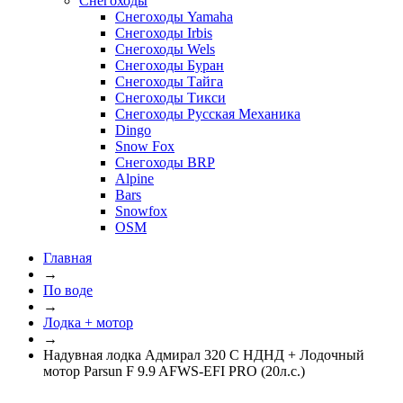
Снегоходы
Снегоходы Yamaha
Снегоходы Irbis
Снегоходы Wels
Снегоходы Буран
Снегоходы Тайга
Снегоходы Тикси
Снегоходы Русская Механика
Dingo
Snow Fox
Снегоходы BRP
Alpine
Bars
Snowfox
OSM
Главная
→
По воде
→
Лодка + мотор
→
Надувная лодка Адмирал 320 С НДНД + Лодочный
мотор Parsun F 9.9 AFWS-EFI PRO (20л.с.)