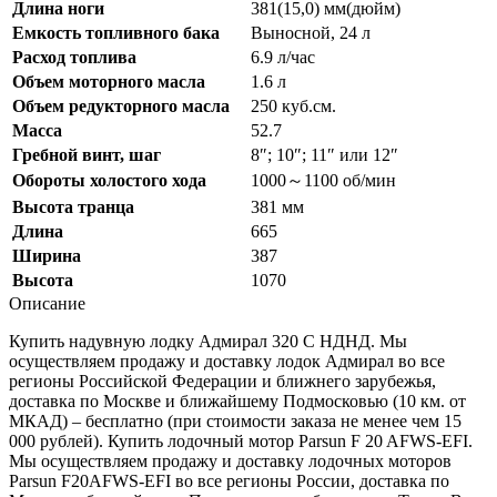
Длина ноги
381(15,0) мм(дюйм)
Емкость топливного бака
Выносной, 24 л
Расход топлива
6.9 л/час
Объем моторного масла
1.6 л
Объем редукторного масла
250 куб.см.
Масса
52.7
Гребной винт, шаг
8″; 10″; 11″ или 12″
Обороты холостого хода
1000～1100 об/мин
Высота транца
381 мм
Длина
665
Ширина
387
Высота
1070
Описание
Купить надувную лодку Адмирал 320 С НДНД. Мы
осуществляем продажу и доставку лодок Адмирал во все
регионы Российской Федерации и ближнего зарубежья,
доставка по Москве и ближайшему Подмосковью (10 км. от
МКАД) – бесплатно (при стоимости заказа не менее чем 15
000 рублей). Купить лодочный мотор Parsun F 20 AFWS-EFI.
Мы осуществляем продажу и доставку лодочных моторов
Parsun F20AFWS-EFI во все регионы России, доставка по