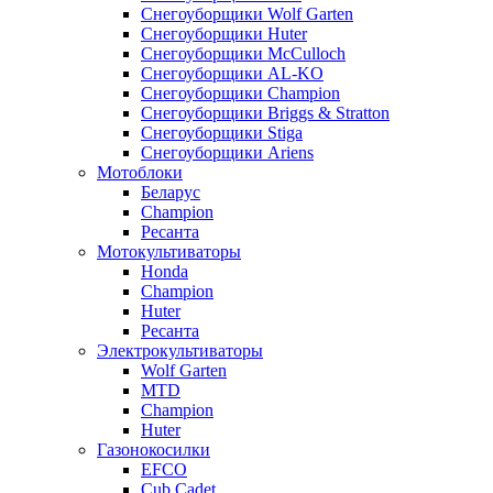
Снегоуборщики Wolf Garten
Снегоуборщики Huter
Снегоуборщики McCulloch
Снегоуборщики AL-KO
Снегоуборщики Champion
Снегоуборщики Briggs & Stratton
Снегоуборщики Stiga
Снегоуборщики Ariens
Мотоблоки
Беларус
Champion
Ресанта
Мотокультиваторы
Honda
Champion
Huter
Ресанта
Электрокультиваторы
Wolf Garten
MTD
Champion
Huter
Газонокосилки
EFCO
Cub Cadet