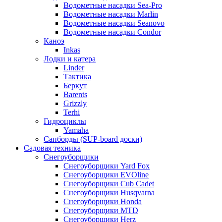
Водометные насадки Sea-Pro
Водометные насадки Marlin
Водометные насадки Seanovo
Водометные насадки Condor
Каноэ
Inkas
Лодки и катера
Linder
Тактика
Беркут
Barents
Grizzly
Terhi
Гидроциклы
Yamaha
Сапборды (SUP-board доски)
Садовая техника
Снегоуборщики
Снегоуборщики Yard Fox
Снегоуборщики EVOline
Снегоуборщики Cub Cadet
Снегоуборщики Husqvarna
Снегоуборщики Honda
Снегоуборщики MTD
Снегоуборщики Herz