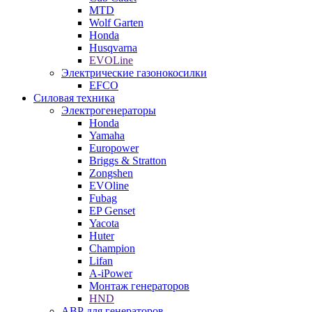
MTD
Wolf Garten
Honda
Husqvarna
EVOLine
Электрические газонокосилки
EFCO
Силовая техника
Электрогенераторы
Honda
Yamaha
Europower
Briggs & Stratton
Zongshen
EVOline
Fubag
EP Genset
Yacota
Huter
Champion
Lifan
A-iPower
Монтаж генераторов
HND
АВР для генераторов