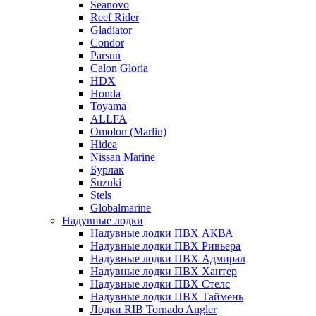
Seanovo
Reef Rider
Gladiator
Condor
Parsun
Calon Gloria
HDX
Honda
Toyama
ALLFA
Omolon (Marlin)
Hidea
Nissan Marine
Бурлак
Suzuki
Stels
Globalmarine
Надувные лодки
Надувные лодки ПВХ АКВА
Надувные лодки ПВХ Ривьера
Надувные лодки ПВХ Адмирал
Надувные лодки ПВХ Хантер
Надувные лодки ПВХ Стелс
Надувные лодки ПВХ Таймень
Лодки RIB Tornado Angler