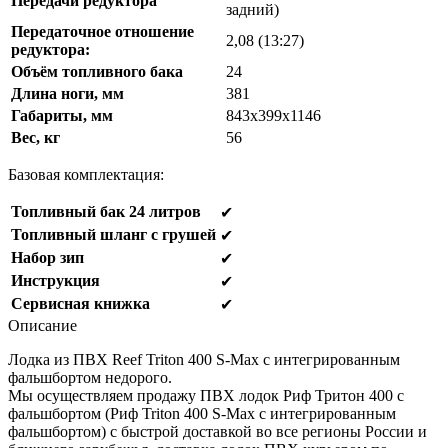
Передачи редуктора
задний)
Передаточное отношение
2,08 (13:27)
редуктора:
Объём топливного бака
24
Длина ноги, мм
381
Габариты, мм
843x399x1146
Вес, кг
56
Базовая комплектация:
Топливный бак 24 литров
✔
Топливный шланг с грушей
✔
Набор зип
✔
Инструкция
✔
Сервисная книжка
✔
Описание
Лодка из ПВХ Reef Triton 400 S-Max с интегрированным
фальшбортом недорого.
Мы осуществляем продажу ПВХ лодок Риф Тритон 400 с
фальшбортом (Риф Triton 400 S-Max с интегрированным
фальшбортом) с быстрой доставкой во все регионы России и