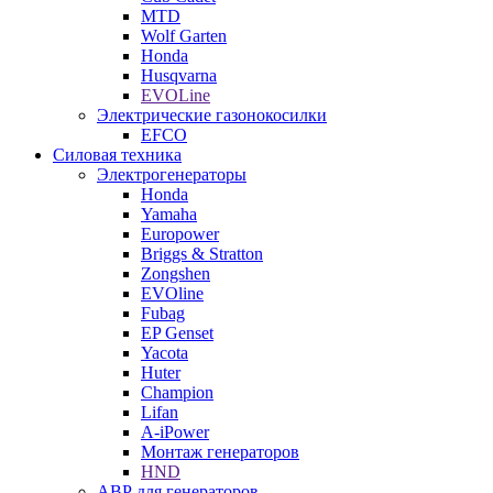
MTD
Wolf Garten
Honda
Husqvarna
EVOLine
Электрические газонокосилки
EFCO
Силовая техника
Электрогенераторы
Honda
Yamaha
Europower
Briggs & Stratton
Zongshen
EVOline
Fubag
EP Genset
Yacota
Huter
Champion
Lifan
A-iPower
Монтаж генераторов
HND
АВР для генераторов