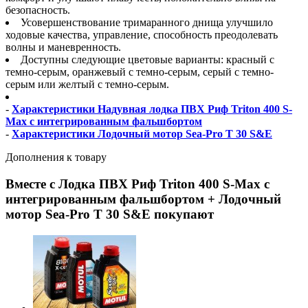
безопасность.
Усовершенствование тримаранного днища улучшило
ходовые качества, управление, способность преодолевать
волны и маневренность.
Доступны следующие цветовые варианты: красный с
темно-серым, оранжевый с темно-серым, серый с темно-
серым или желтый с темно-серым.
-
Характеристики Надувная лодка ПВХ Риф Triton 400 S-
Max с интегрированным фальшбортом
-
Характеристики Лодочный мотор Sea-Pro T 30 S&E
Дополнения к товару
Вместе с Лодка ПВХ Риф Triton 400 S-Max с
интегрированным фальшбортом + Лодочный
мотор Sea-Pro T 30 S&E покупают