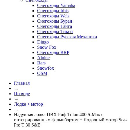
Снегоходы
Снегоходы Yamaha
Снегоходы Irbis
Снегоходы Wels
Снегоходы Буран
Снегоходы Тайга
Снегоходы Тикси
Снегоходы Русская Механика
Dingo
Snow Fox
Снегоходы BRP
Alpine
Bars
Snowfox
OSM
Главная
→
По воде
→
Лодка + мотор
→
Надувная лодка ПВХ Риф Triton 400 S-Max с
интегрированным фальшбортом + Лодочный мотор Sea-
Pro T 30 S&E