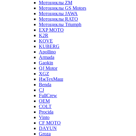
Мотоциклы ZM
Мотоциклы GS Motors
Мотоциклы JAWA
Мотоциклы RATO
Мотоциклы Triumph
EXP MOTO
K2R
KOVE
KUBERG
Apollino
Armada
Gaokin
QJ Motor
XGZ
ИжТехМаш
Benda
CJ
FullCrew
OEM
COLT
Procida
Vinto
CF MOTO
DAYUN
Groza