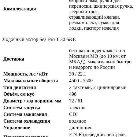
якорный рым, ручки для
переноски, шкиперская ручка,
Комплектация
леерный трос,
стравливающий клапан,
ремкомплект, сумка для
лодки, паспорт изделия
Лодочный мотор Sea-Pro T 30 S&E
бесплатно в день заказа по
Москве и МО (до 10 км. от
Доставка
МКАД), максимально быстро
и недорого по России
Мощность, л.с / кВт
30 / 22.1
Максимальные обороты
4500 - 5500
Тип двигателя
2-тактный, 2-цилиндровый
Объём, см куб
496
Диаметр / ход поршня, мм
72 / 61
Система запуска
электро
Система зажигания
CDI
Система охлаждения
водяное
Управление
дистанция
F-N-R (передний-нейтраль-