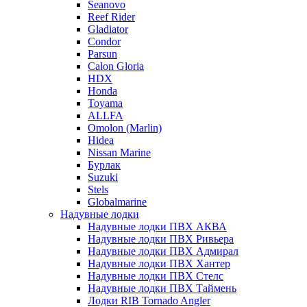
Seanovo
Reef Rider
Gladiator
Condor
Parsun
Calon Gloria
HDX
Honda
Toyama
ALLFA
Omolon (Marlin)
Hidea
Nissan Marine
Бурлак
Suzuki
Stels
Globalmarine
Надувные лодки
Надувные лодки ПВХ АКВА
Надувные лодки ПВХ Ривьера
Надувные лодки ПВХ Адмирал
Надувные лодки ПВХ Хантер
Надувные лодки ПВХ Стелс
Надувные лодки ПВХ Таймень
Лодки RIB Tornado Angler