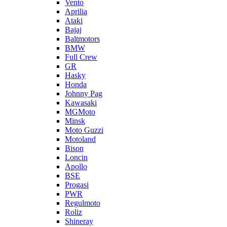
Vento
Aprilia
Ataki
Bajaj
Baltmotors
BMW
Full Crew
GR
Hasky
Honda
Johnny Pag
Kawasaki
MGMoto
Minsk
Moto Guzzi
Motoland
Bison
Loncin
Apollo
BSE
Progasi
PWR
Regulmoto
Roliz
Shineray