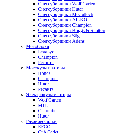
Снегоуборщики Wolf Garten
Снегоуборщики Huter
Снегоуборщики McCulloch
Снегоуборщики AL-KO
Снегоуборщики Champion
Снегоуборщики Briggs & Stratton
Снегоуборщики Stiga
Снегоуборщики Ariens
Мотоблоки
Беларус
Champion
Ресанта
Мотокультиваторы
Honda
Champion
Huter
Ресанта
Электрокультиваторы
Wolf Garten
MTD
Champion
Huter
Газонокосилки
EFCO
Cub Cadet