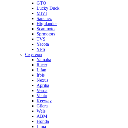
GTO
Lucky Duck
MIVI
Sanchez
Highlander
Scanmoto
Sprmotors
TVS
Yacota
YPS
Скутеры
Yamaha
Racer
Lifan
Irbis
Nexus
Aprilia
Vespa
Vento
Keeway
Gilera
Wels
ABM
Honda
Lima