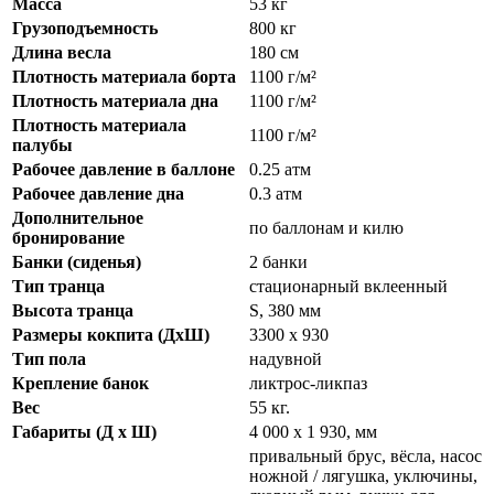
Масса
53 кг
Грузоподъемность
800 кг
Длина весла
180 см
Плотность материала борта
1100 г/м²
Плотность материала дна
1100 г/м²
Плотность материала
1100 г/м²
палубы
Рабочее давление в баллоне
0.25 атм
Рабочее давление дна
0.3 атм
Дополнительное
по баллонам и килю
бронирование
Банки (сиденья)
2 банки
Тип транца
стационарный вклеенный
Высота транца
S, 380 мм
Размеры кокпита (ДхШ)
3300 х 930
Тип пола
надувной
Крепление банок
ликтрос-ликпаз
Вес
55 кг.
Габариты (Д x Ш)
4 000 x 1 930, мм
привальный брус, вёсла, насос
ножной / лягушка, уключины,