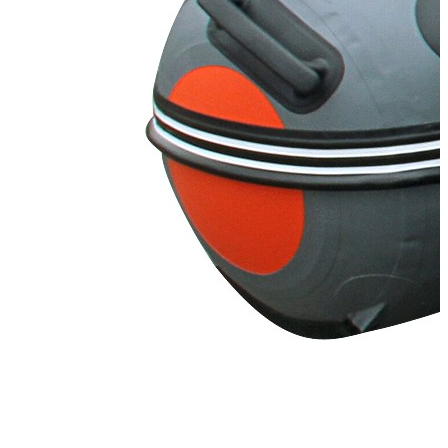
Тип пола:
нднд (надувн. низкого давл.)
Добавить к сравнению
262 500
254 625
Сообщить о наличии
Способы оплаты
Наличными курьеру
Квитанцией
в любом банке