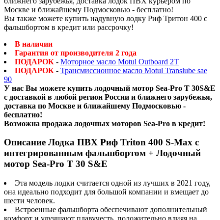
ближнего зарубежья, доставка лодок ПВХ курьером по
Москве и ближайшему Подмосковью - бесплатно!
Вы также можете купить надувную лодку Риф Тритон 400 с
фальшбортом в кредит или рассрочку!
В наличии
Гарантия от производителя 2 года
ПОДАРОК
-
Моторное масло Motul Outboard 2T
ПОДАРОК
-
Трансмиссионное масло Motul Translube sae
90
У нас Вы можете купить лодочный мотор Sea-Pro T 30S&E
с доставкой в любой регион России и ближнего зарубежья,
доставка по Москве и ближайшему Подмосковью -
бесплатно!
Возможна продажа лодочных моторов Sea-Pro в кредит!
Описание Лодка ПВХ Риф Triton 400 S-Max с
интегрированным фальшбортом + Лодочный
мотор Sea-Pro T 30 S&E
Эта модель лодки считается одной из лучших в 2021 году,
она идеально подходит для большой компании и вмещает до
шести человек.
Встроенные фальшборта обеспечивают дополнительный
комфорт и улучшают плавучесть, положительно влияя на