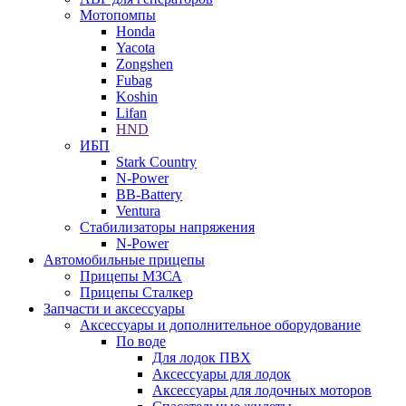
Мотопомпы
Honda
Yacota
Zongshen
Fubag
Koshin
Lifan
HND
ИБП
Stark Country
N-Power
BB-Battery
Ventura
Стабилизаторы напряжения
N-Power
Автомобильные прицепы
Прицепы МЗСА
Прицепы Сталкер
Запчасти и аксессуары
Аксессуары и дополнительное оборудование
По воде
Для лодок ПВХ
Аксессуары для лодок
Аксессуары для лодочных моторов