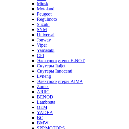
Minsk
Motoland
Peugeot
Regulmoto
Suzuki
SYM
Universal
Jonway
Viper
Yamasaki
CPI
Электроскутеры E-NOT
Скутеры Italjet
Скутеры Innocenti
Lvneng
Электроскутеры AIMA
Zontes
ARIIC
BENOD
Lambretta
OEM
YADEA
BC
BMW
SPRMOTORS