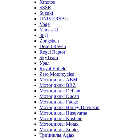
Xmotos
SSSR
Suzuki
UNIVERSAL
Voge
Yamasaki
ЗиД
Zongshen
Desert Raven
Regal Raptor
SkyTeam
Урал
Royal Enfield
Zero Motorcycles
Мотоциклы ABM
Мотоциклы BRZ
Мотоциклы Defiant
Мотоциклы Ducati
Мотоциклы Fuego
Мотоциклы Harley-Davidson
Мотоциклы Husqvarna
Мотоциклы Koshine
Мотоциклы Motax
Мотоциклы Zontes
Трициклы Agiax