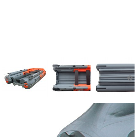
Количество мест:
6
Масса комплекта:
111
Мощность мотора:
30
Тактность двигателя:
2
Длина лодки (см):
400