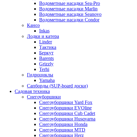
Водометные насадки Sea-Pro
Водометные насадки Marlin
Водометные насадки Seanovo
Водометные насадки Condor
Каноэ
Inkas
Лодки и катера
Linder
Тактика
Беркут
Barents
Grizzly
Terhi
Гидроциклы
Yamaha
Сапборды (SUP-board доски)
Садовая техника
Снегоуборщики
Снегоуборщики Yard Fox
Снегоуборщики EVOline
Снегоуборщики Cub Cadet
Снегоуборщики Husqvarna
Снегоуборщики Honda
Снегоуборщики MTD
Снегоуборщики Herz