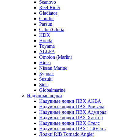
Seanovo
Reef Rider
Gladiator
Condor
Parsun
Calon Gloria
HDX
Honda
Toyama
ALLFA
Omolon (Marlin)
Hidea
Nissan Marine
Бурлак
Suzuki
Stels
Globalmarine
Надувные лодки
Надувные лодки ПВХ АКВА
Надувные лодки ПВХ Ривьера
Надувные лодки ПВХ Адмирал
Надувные лодки ПВХ Хантер
Надувные лодки ПВХ Стелс
Надувные лодки ПВХ Таймень
Лодки RIB Tornado Angler