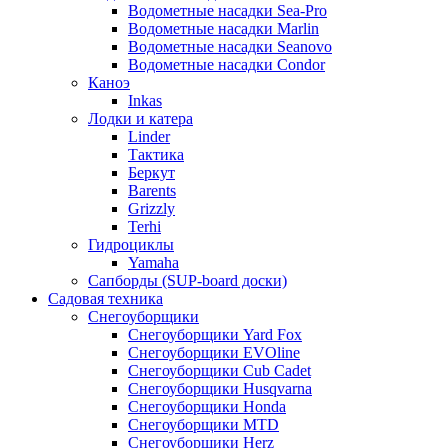
Водометные насадки Sea-Pro
Водометные насадки Marlin
Водометные насадки Seanovo
Водометные насадки Condor
Каноэ
Inkas
Лодки и катера
Linder
Тактика
Беркут
Barents
Grizzly
Terhi
Гидроциклы
Yamaha
Сапборды (SUP-board доски)
Садовая техника
Снегоуборщики
Снегоуборщики Yard Fox
Снегоуборщики EVOline
Снегоуборщики Cub Cadet
Снегоуборщики Husqvarna
Снегоуборщики Honda
Снегоуборщики MTD
Снегоуборщики Herz