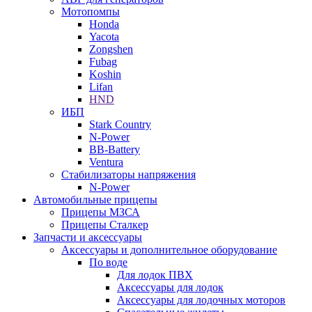
Мотопомпы
Honda
Yacota
Zongshen
Fubag
Koshin
Lifan
HND
ИБП
Stark Country
N-Power
BB-Battery
Ventura
Стабилизаторы напряжения
N-Power
Автомобильные прицепы
Прицепы МЗСА
Прицепы Сталкер
Запчасти и аксессуары
Аксессуары и дополнительное оборудование
По воде
Для лодок ПВХ
Аксессуары для лодок
Аксессуары для лодочных моторов