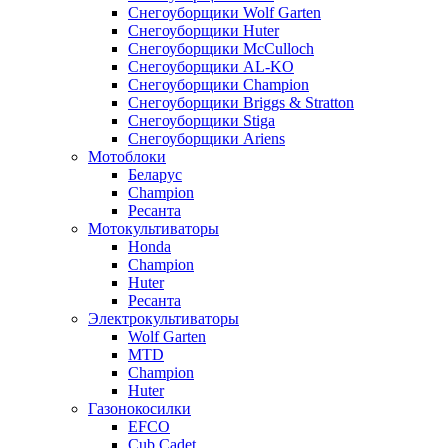
Снегоуборщики Wolf Garten
Снегоуборщики Huter
Снегоуборщики McCulloch
Снегоуборщики AL-KO
Снегоуборщики Champion
Снегоуборщики Briggs & Stratton
Снегоуборщики Stiga
Снегоуборщики Ariens
Мотоблоки
Беларус
Champion
Ресанта
Мотокультиваторы
Honda
Champion
Huter
Ресанта
Электрокультиваторы
Wolf Garten
MTD
Champion
Huter
Газонокосилки
EFCO
Cub Cadet