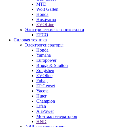
MTD
Wolf Garten
Honda
Husqvarna
EVOLine
Электрические газонокосилки
EFCO
Силовая техника
Электрогенераторы
Honda
Yamaha
Europower
Briggs & Stratton
Zongshen
EVOline
Fubag
EP Genset
Yacota
Huter
Champion
Lifan
A-iPower
Монтаж генераторов
HND
АВР для генераторов