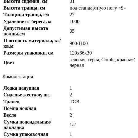
Высота сидения, см
31
Высота транца, см
под стандартную ногу «S»
Толщина транца, см
27
Удаление от берега, м
1000
Допустимая высота
35
волны,см
Плотность материала, кг/
900/1100
кв.м
Размеры упаковки, см
120x66x30
зеленая, серая, Combi, красная/
Цвет
черная
Комплектация
Лодка надувная
1
Сиденье жесткое, шт
2
Транец
ТСВ
Помпа ножная
1
Весло
2
Сумка подсидельная/
1/2
накладка
Сумка упаковочная
1