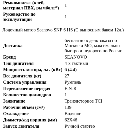
Ремкомплект (клей,
1
материал ПВХ, рымболт*)
Руководство по
1
эксплуатации
Лодочный мотор Seanovo SNF 6 HS (С выносным баком 12л.)
бесплатно в день заказа по
Доставка
Москве и МО, максимально
быстро и недорого по России
Бренд
SEANOVO
Тип двигателя
4-x тактный
Мощность мотора, л.с. (кВт)
6 (4.4)
Вес двигателя (кг)
27
Система управления
Румпель
Переключение передач
F-N-R
Количество цилиндров
1
Зажигание
Транзисторное TCI
Рабочий объем (см³)
139
Охлаждение
Водяное
Диаметр/ход поршня (мм)
62X46
Запуск двигателя
Ручной стартер