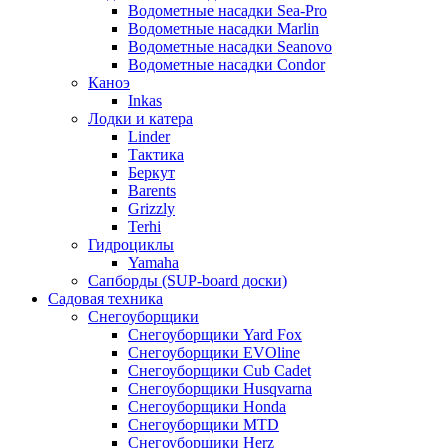
Водометные насадки Sea-Pro
Водометные насадки Marlin
Водометные насадки Seanovo
Водометные насадки Condor
Каноэ
Inkas
Лодки и катера
Linder
Тактика
Беркут
Barents
Grizzly
Terhi
Гидроциклы
Yamaha
Сапборды (SUP-board доски)
Садовая техника
Снегоуборщики
Снегоуборщики Yard Fox
Снегоуборщики EVOline
Снегоуборщики Cub Cadet
Снегоуборщики Husqvarna
Снегоуборщики Honda
Снегоуборщики MTD
Снегоуборщики Herz