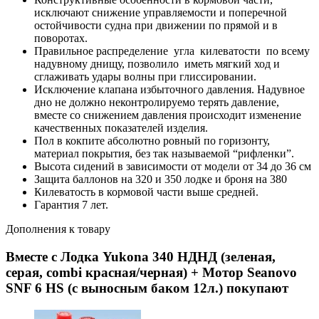
исключают снижение управляемости и поперечной
остойчивости судна при движении по прямой и в
поворотах.
Правильное распределение угла килеватости по всему
надувному днищу, позволило иметь мягкий ход и
сглаживать удары волны при глиссировании.
Исключение клапана избыточного давления. Надувное
дно не должно неконтролируемо терять давление,
вместе со снижением давления происходит изменение
качественных показателей изделия.
Пол в кокпите абсолютно ровный по горизонту,
материал покрытия, без так называемой “рифленки”.
Высота сидений в зависимости от модели от 34 до 36 см
Защита баллонов на 320 и 350 лодке и броня на 380
Килеватость в кормовой части выше средней.
Гарантия 7 лет.
Дополнения к товару
Вместе с Лодка Yukona 340 НДНД (зеленая,
серая, combi красная/черная) + Мотор Seanovo
SNF 6 HS (с выносным баком 12л.) покупают