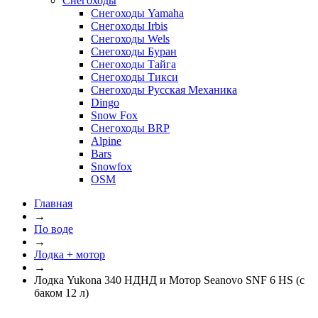
Снегоходы
Снегоходы Yamaha
Снегоходы Irbis
Снегоходы Wels
Снегоходы Буран
Снегоходы Тайга
Снегоходы Тикси
Снегоходы Русская Механика
Dingo
Snow Fox
Снегоходы BRP
Alpine
Bars
Snowfox
OSM
Главная
→
По воде
→
Лодка + мотор
→
Лодка Yukona 340 НДНД и Мотор Seanovo SNF 6 HS (с
баком 12 л)