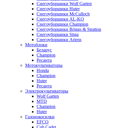
Снегоуборщики Wolf Garten
Снегоуборщики Huter
Снегоуборщики McCulloch
Снегоуборщики AL-KO
Снегоуборщики Champion
Снегоуборщики Briggs & Stratton
Снегоуборщики Stiga
Снегоуборщики Ariens
Мотоблоки
Беларус
Champion
Ресанта
Мотокультиваторы
Honda
Champion
Huter
Ресанта
Электрокультиваторы
Wolf Garten
MTD
Champion
Huter
Газонокосилки
EFCO
Cub Cadet