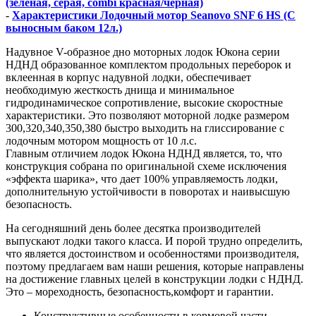
(зеленая, серая, combi красная/черная)
-
Характеристики Лодочный мотор Seanovo SNF 6 HS (С
выносным баком 12л.)
Надувное V-образное дно моторных лодок Юкона серии
НДНД образованное комплектом продольных переборок и
вклеенная в корпус надувной лодки, обеспечивает
необходимую жесткость днища и минимальное
гидродинамическое сопротивление, высокие скоростные
характеристики. Это позволяют моторной лодке размером
300,320,340,350,380 быстро выходить на глиссирование с
лодочным мотором мощность от 10 л.с.
Главным отличием лодок Юкона НДНД является, то, что
конструкция собрана по оригинальной схеме исключения
«эффекта шарика», что дает 100% управляемость лодки,
дополнительную устойчивости в поворотах и наивысшую
безопасность.
На сегодняшний день более десятка производителей
выпускают лодки такого класса. И порой трудно определить,
что является достоинством и особенностями производителя,
поэтому предлагаем вам наши решения, которые направлены
на достижение главных целей в конструкции лодки с НДНД.
Это – мореходность, безопасность,комфорт и гарантии.
Конструктивные особенности в кормовой части,