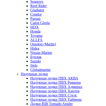
Seanovo
Reef Rider
Gladiator
Condor
Parsun
Calon Gloria
HDX
Honda
Toyama
ALLFA
Omolon (Marlin)
Hidea
Nissan Marine
Бурлак
Suzuki
Stels
Globalmarine
Надувные лодки
Надувные лодки ПВХ АКВА
Надувные лодки ПВХ Ривьера
Надувные лодки ПВХ Адмирал
Надувные лодки ПВХ Хантер
Надувные лодки ПВХ Стелс
Надувные лодки ПВХ Таймень
Лодки RIB Tornado Angler