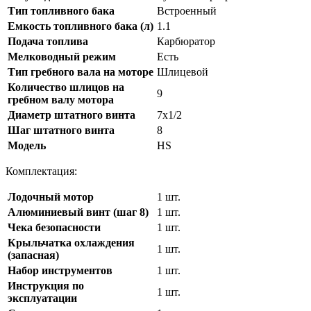
Тип топливного бака
Встроенный
Емкость топливного бака (л)
1.1
Подача топлива
Карбюратор
Мелководный режим
Есть
Тип гребного вала на моторе
Шлицевой
Количество шлицов на
9
гребном валу мотора
Диаметр штатного винта
7х1/2
Шаг штатного винта
8
Модель
HS
Комплектация:
Лодочный мотор
1 шт.
Алюминиевый винт (шаг 8)
1 шт.
Чека безопасности
1 шт.
Крыльчатка охлаждения
1 шт.
(запасная)
Набор инструментов
1 шт.
Инструкция по
1 шт.
эксплуатации