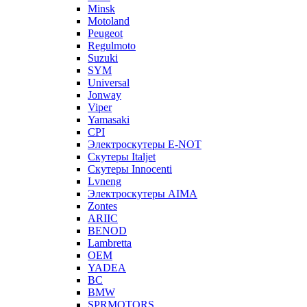
Minsk
Motoland
Peugeot
Regulmoto
Suzuki
SYM
Universal
Jonway
Viper
Yamasaki
CPI
Электроскутеры E-NOT
Скутеры Italjet
Скутеры Innocenti
Lvneng
Электроскутеры AIMA
Zontes
ARIIC
BENOD
Lambretta
OEM
YADEA
BC
BMW
SPRMOTORS