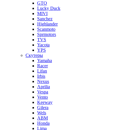
GTO
Lucky Duck
MIVI
Sanchez
Highlander
Scanmoto
Sprmotors
TVS
Yacota
YPS
Скутеры
Yamaha
Racer
Lifan
Irbis
Nexus
Aprilia
Vespa
Vento
Keeway
Gilera
Wels
ABM
Honda
Lima