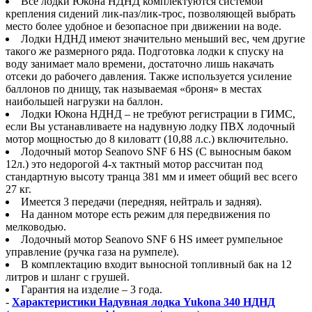
Все лодки Юкона НДНД комплектуются системой
крепления сидений лик-паз/лик-трос, позволяющей выбрать
место более удобное и безопасное при движении на воде.
Лодки НДНД имеют значительно меньший вес, чем другие
такого же размерного ряда. Подготовка лодки к спуску на
воду занимает мало времени, достаточно лишь накачать
отсеки до рабочего давления. Также используется усиление
баллонов по днищу, так называемая «броня» в местах
наибольшей нагрузки на баллон.
Лодки Юкона НДНД – не требуют регистрации в ГИМС,
если Вы устанавливаете на надувную лодку ПВХ лодочный
мотор мощностью до 8 киловатт (10,88 л.с.) включительно.
Лодочный мотор Seanovo SNF 6 HS (С выносным баком
12л.) это недорогой 4-x тактный мотор рассчитан под
стандартную высоту транца 381 мм и имеет общий вес всего
27 кг.
Имеется 3 передачи (передняя, нейтраль и задняя).
На данном моторе есть режим для передвижения по
мелководью.
Лодочный мотор Seanovo SNF 6 HS имеет румпельное
управление (ручка газа на румпеле).
В комплектацию входит выносной топливный бак на 12
литров и шланг с грушей.
Гарантия на изделие – 3 года.
-
Характеристики Надувная лодка Yukona 340 НДНД