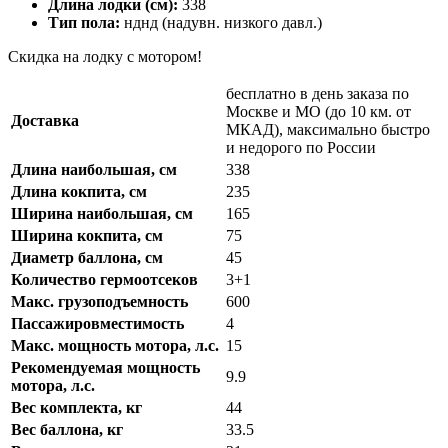
Длина лодки (см):
338
Тип пола:
нднд (надувн. низкого давл.)
Скидка на лодку с мотором!
бесплатно в день заказа по
Москве и МО (до 10 км. от
Доставка
МКАД), максимально быстро
и недорого по России
Длина наибольшая, см
338
Длина кокпита, см
235
Ширина наибольшая, см
165
Ширина кокпита, см
75
Диаметр баллона, см
45
Количество гермоотсеков
3+1
Макс. грузоподъемность
600
Пассажировместимость
4
Макс. мощность мотора, л.с.
15
Рекомендуемая мощность
9.9
мотора, л.с.
Вес комплекта, кг
44
Вес баллона, кг
33.5