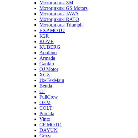
Мотоциклы ZM
Мотоциклы GS Motors
Мотоциклы JAWA
Мотоциклы RATO
Мотоциклы Triumph
EXP MOTO
K2R
KOVE
KUBERG
Apollino
Armada
Gaokin
QJ Motor
XGZ
ИжТехМаш
Benda
CJ
FullCrew
OEM
COLT
Procida
Vinto
CF MOTO
DAYUN
Groza