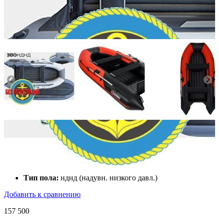
Количество мест:
4
Масса комплекта:
71
Мощность мотора:
6
Тактность двигателя:
4
Длина лодки (см):
338
Тип пола:
нднд (надувн. низкого давл.)
Добавить к сравнению
157 500