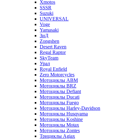
Xmotos
SSSR
Suzuki
UNIVERSAL
Voge
Yamasaki
ЗиД
Zongshen
Desert Raven
Regal Raptor
SkyTeam
Урал
Royal Enfield
Zero Motorcycles
Мотоциклы ABM
Мотоциклы BRZ
Мотоциклы Defiant
Мотоциклы Ducati
Мотоциклы Fuego
Мотоциклы Harley-Davidson
Мотоциклы Husqvarna
Мотоциклы Koshine
Мотоциклы Motax
Мотоциклы Zontes
Трициклы Agiax