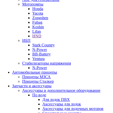
Мотопомпы
Honda
Yacota
Zongshen
Fubag
Koshin
Lifan
HND
ИБП
Stark Country
N-Power
BB-Battery
Ventura
Стабилизаторы напряжения
N-Power
Автомобильные прицепы
Прицепы МЗСА
Прицепы Сталкер
Запчасти и аксессуары
Аксессуары и дополнительное оборудование
По воде
Для лодок ПВХ
Аксессуары для лодок
Аксессуары для лодочных моторов