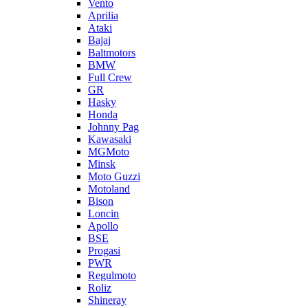
Vento
Aprilia
Ataki
Bajaj
Baltmotors
BMW
Full Crew
GR
Hasky
Honda
Johnny Pag
Kawasaki
MGMoto
Minsk
Moto Guzzi
Motoland
Bison
Loncin
Apollo
BSE
Progasi
PWR
Regulmoto
Roliz
Shineray