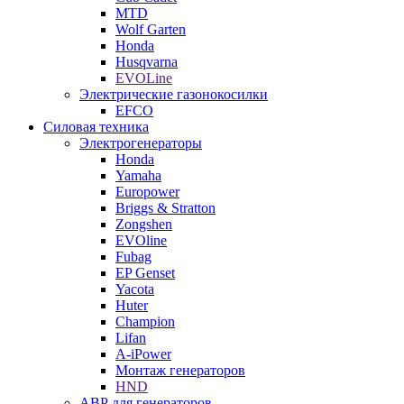
MTD
Wolf Garten
Honda
Husqvarna
EVOLine
Электрические газонокосилки
EFCO
Силовая техника
Электрогенераторы
Honda
Yamaha
Europower
Briggs & Stratton
Zongshen
EVOline
Fubag
EP Genset
Yacota
Huter
Champion
Lifan
A-iPower
Монтаж генераторов
HND
АВР для генераторов