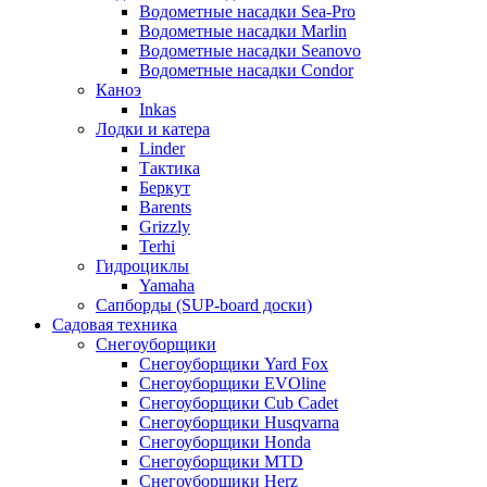
Водометные насадки Sea-Pro
Водометные насадки Marlin
Водометные насадки Seanovo
Водометные насадки Condor
Каноэ
Inkas
Лодки и катера
Linder
Тактика
Беркут
Barents
Grizzly
Terhi
Гидроциклы
Yamaha
Сапборды (SUP-board доски)
Садовая техника
Снегоуборщики
Снегоуборщики Yard Fox
Снегоуборщики EVOline
Снегоуборщики Cub Cadet
Снегоуборщики Husqvarna
Снегоуборщики Honda
Снегоуборщики MTD
Снегоуборщики Herz