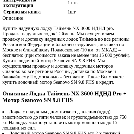
1 шт.
эксплуатации
Сервисная книга
1шт.
Описание
Купить надувную лодку Таймень NX 3600 НДНД pro.
Продажа надувных лодок Таймень. Мы осуществляем
продажу и доставку надувных лодок Таймень во все регионы
Российской Федерации и ближнего зарубежья, доставка по
Москве и ближайшему Подмосковью (10 км. от МКАД) –
бесплатно (при стоимости заказа не менее чем 15 000 рублей).
Купить лодочный мотор Seanovo SN 9.8 FHS. Мы
осуществляем продажу и доставку лодочных моторов
Сианово во все регионы России, доставка по Москве и
ближайшему Подмосковью – бесплатно. Также Вы можете
купить лодочный мотор Seanovo SN 9.8 FHS в кредит.
Описание Лодка Таймень NX 3600 НДНД Pro +
Мотор Seanovo SN 9.8 FHS
Лодка с надувным дном низкого давления (нднд)
вместимостью до пяти человек и грузоподъемностью до 750
кг. На лодку можно установить мотор мощностью до 15
лошадиных сил.
Лодочный мотор Seanovo SN 9.8 FHS это 2-x тактный