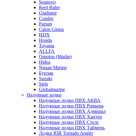
Seanovo
Reef Rider
Gladiator
Condor
Parsun
Calon Gloria
HDX
Honda
Toyama
ALLFA
Omolon (Marlin)
Hidea
Nissan Marine
Бурлак
Suzuki
Stels
Globalmarine
Надувные лодки
Надувные лодки ПВХ АКВА
Надувные лодки ПВХ Ривьера
Надувные лодки ПВХ Адмирал
Надувные лодки ПВХ Хантер
Надувные лодки ПВХ Стелс
Надувные лодки ПВХ Таймень
Лодки RIB Tornado Angler