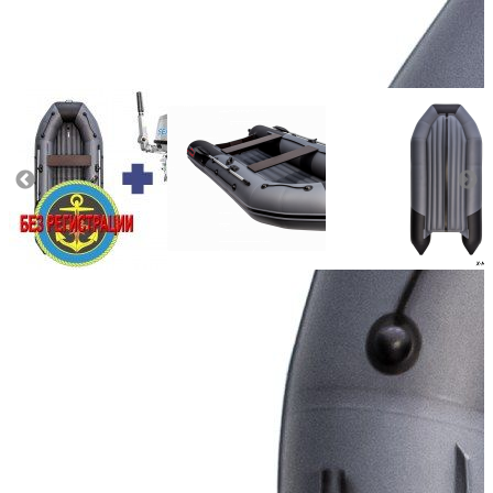
Количество мест:
5
Масса комплекта:
66
Мощность мотора:
9.8
Тактность двигателя:
2
Длина лодки (см):
360
Тип пола:
нднд (надувн. низкого давл.)
Добавить к сравнению
160 850