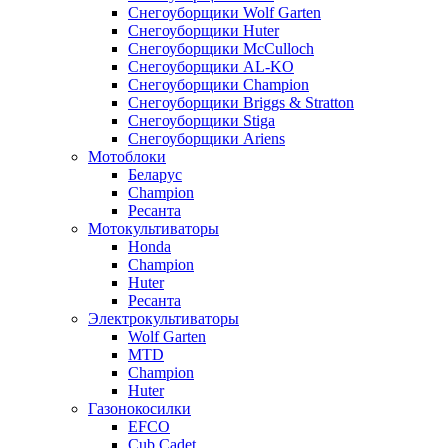
Снегоуборщики Wolf Garten
Снегоуборщики Huter
Снегоуборщики McCulloch
Снегоуборщики AL-KO
Снегоуборщики Champion
Снегоуборщики Briggs & Stratton
Снегоуборщики Stiga
Снегоуборщики Ariens
Мотоблоки
Беларус
Champion
Ресанта
Мотокультиваторы
Honda
Champion
Huter
Ресанта
Электрокультиваторы
Wolf Garten
MTD
Champion
Huter
Газонокосилки
EFCO
Cub Cadet