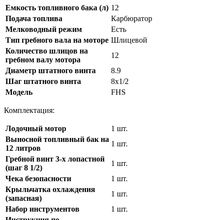
Емкость топливного бака (л)
12
Подача топлива
Карбюратор
Мелководный режим
Есть
Тип гребного вала на моторе
Шлицевой
Количество шлицов на
12
гребном валу мотора
Диаметр штатного винта
8.9
Шаг штатного винта
8х1/2
Модель
FHS
Комплектация:
Лодочный мотор
1 шт.
Выносной топливный бак на
1 шт.
12 литров
Гребной винт 3-х лопастной
1 шт.
(шаг 8 1/2)
Чека безопасности
1 шт.
Крыльчатка охлаждения
1 шт.
(запасная)
Набор инструментов
1 шт.
Инструкция по