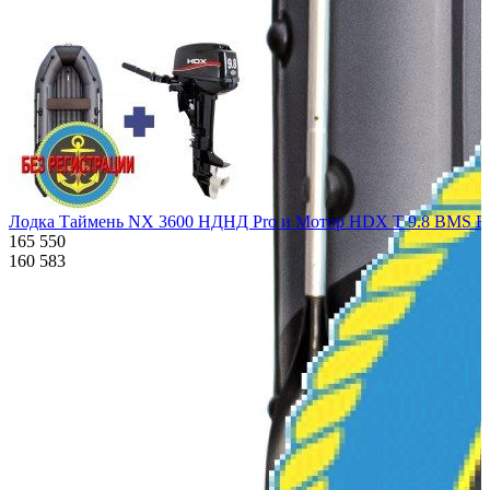
Лодка Таймень NX 3600 НДНД Pro и Мотор HDX T 9.8 BMS R s
165 550
160 583
Характеристики
Описание
Дополнения к товару
Видео
Отзывы
Характеристики
Количество мест:
5
Масса комплекта:
66
Мощность мотора:
9.8
Тактность двигателя:
2