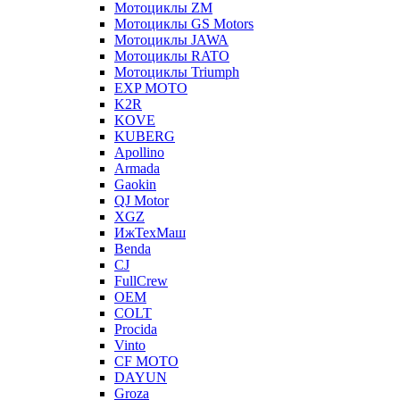
Мотоциклы ZM
Мотоциклы GS Motors
Мотоциклы JAWA
Мотоциклы RATO
Мотоциклы Triumph
EXP MOTO
K2R
KOVE
KUBERG
Apollino
Armada
Gaokin
QJ Motor
XGZ
ИжТехМаш
Benda
CJ
FullCrew
OEM
COLT
Procida
Vinto
CF MOTO
DAYUN
Groza