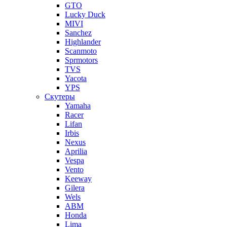
GTO
Lucky Duck
MIVI
Sanchez
Highlander
Scanmoto
Sprmotors
TVS
Yacota
YPS
Скутеры
Yamaha
Racer
Lifan
Irbis
Nexus
Aprilia
Vespa
Vento
Keeway
Gilera
Wels
ABM
Honda
Lima