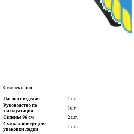
Грузоподъёмность, кг
750
Плотность ткани пола, г/м2
900
Плотность ткани дна, г/м2
900
Высота посадки, мм
380
Количество пассажиров
5
Максимальная мощность
15
мотора, л.с.
Тип днища
НДНД-киль
Максимальная скорость
50
движения, км/ч
Общий вес, кг
40
Габаритные размеры лодки
1200/550/300
в упаковке, мм
Комплектация
Паспорт изделия
1 шт.
Руководство по
1шт.
эксплуатации
Сиденье 96 см
2 шт.
Сумка-конверт для
1 шт.
упаковки лодки