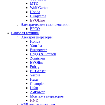
MTD
Wolf Garten
Honda
Husqvarna
EVOLine
Электрические газонокосилки
EFCO
Силовая техника
Электрогенераторы
Honda
Yamaha
Europower
Briggs & Stratton
Zongshen
EVOline
Fubag
EP Genset
Yacota
Huter
Champion
Lifan
A-iPower
Монтаж генераторов
HND
АВР для генераторов