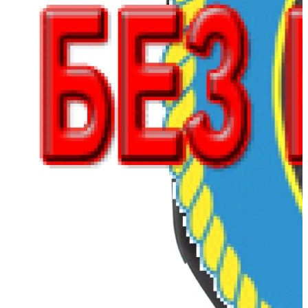
Длина лодки (см):
360
Тип пола:
нднд (надувн. низкого давл.)
Скидка на лодку с мотором!
бесплатно в день заказа по
Москве и МО (до 10 км. от
Доставка
МКАД), максимально быстро
и недорого по России
Надувная лодка Таймень NX 3600 НДНД pro
бесплатно в день заказа по
Доставка
Москве и МО, максимально
быстро и недорого по России
Длина, мм
3600
Ширина, мм
1680
Длина кокпита, мм
2510
Ширина кокпита, мм
732
Диаметр баллона, мм
465
Высота транца, мм
410
Количество надувных
3+НДНД
отсеков