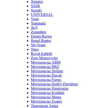
Xmotos
SSSR
Suzuki
UNIVERSAL
Voge
Yamasaki
ЗиД
Zongshen
Desert Raven
Regal Raptor
SkyTeam
Урал
Royal Enfield
Zero Motorcycles
Мотоциклы ABM
Мотоциклы BRZ
Мотоциклы Defiant
Мотоциклы Ducati
Мотоциклы Fuego
Мотоциклы Harley-Davidson
Мотоциклы Husqvarna
Мотоциклы Koshine
Мотоциклы Motax
Мотоциклы Zontes
Трициклы Agiax