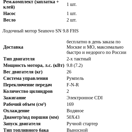
Рем.комплект (заплатка +
1 шт.
клей)
Насос
1 шт.
Весло
2 шт.
Лодочный мотор Seanovo SN 9.8 FHS
бесплатно в день заказа по
Доставка
Москве и МО, максимально
быстро и недорого по России
Тип двигателя
2-x тактный
Мощность мотора, л.с. (кВт)
9.8 (7.2)
Вес двигателя (кг)
26
Система управления
Румпель
Переключение передач
F-N-R
Количество цилиндров
2
Зажигание
Электронное CDI
Рабочий объем (см³)
169
Охлаждение
Водяное
Диаметр/ход поршня (мм)
50X43
Запуск двигателя
Ручной стартер
Тип топливного бака
Выносной