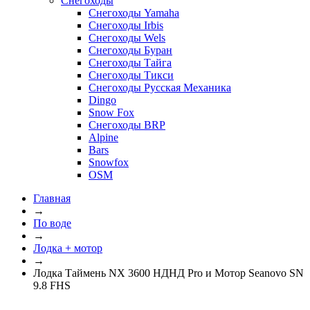
Снегоходы
Снегоходы Yamaha
Снегоходы Irbis
Снегоходы Wels
Снегоходы Буран
Снегоходы Тайга
Снегоходы Тикси
Снегоходы Русская Механика
Dingo
Snow Fox
Снегоходы BRP
Alpine
Bars
Snowfox
OSM
Главная
→
По воде
→
Лодка + мотор
→
Лодка Таймень NX 3600 НДНД Pro и Мотор Seanovo SN
9.8 FHS