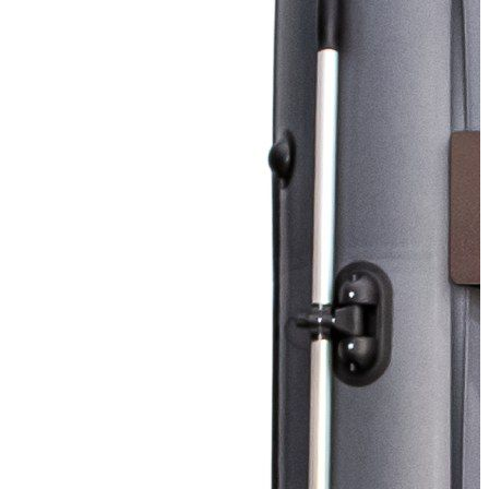
156 024
Сообщить о наличии
Способы оплаты
Наличными курьеру
Квитанцией
в любом банке
Похожие товары: