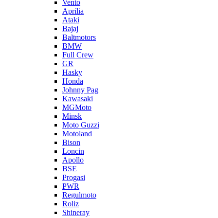
Vento
Aprilia
Ataki
Bajaj
Baltmotors
BMW
Full Crew
GR
Hasky
Honda
Johnny Pag
Kawasaki
MGMoto
Minsk
Moto Guzzi
Motoland
Bison
Loncin
Apollo
BSE
Progasi
PWR
Regulmoto
Roliz
Shineray