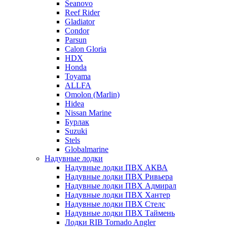
Seanovo
Reef Rider
Gladiator
Condor
Parsun
Calon Gloria
HDX
Honda
Toyama
ALLFA
Omolon (Marlin)
Hidea
Nissan Marine
Бурлак
Suzuki
Stels
Globalmarine
Надувные лодки
Надувные лодки ПВХ АКВА
Надувные лодки ПВХ Ривьера
Надувные лодки ПВХ Адмирал
Надувные лодки ПВХ Хантер
Надувные лодки ПВХ Стелс
Надувные лодки ПВХ Таймень
Лодки RIB Tornado Angler