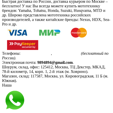
Быстрая доставка по России, доставка курьером по Москве –
бесплатно!
У нас Вы всегда можете купить мототехнику
брендов: Yamaha, Tohatsu, Honda, Suzuki, Husqvarna, MTD и
др. Широко представлена мототехника российских
производителей, а также китайские бренды: Nexus, HDX, Sea-
Pro и др.
Телефоны:
+7(495)799-85-55
,
8(800)511-48-94
(бесплатный по
России)
.
Электронная почта:
9894894@gmail.com
.
Шоурум, склад, офис:
125412
,
Москва
,
ТЦ Декстер, МКАД,
78-й километр, 14, корп. 1, 2-й этаж (м. Ховрино)
.
Магазин, склад:
117587
,
Москва
,
ул. Кировоградская, 11 Б (м.
Южная)
.
Наша
Политика конфиденциальности