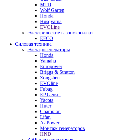
MTD
Wolf Garten
Honda
Husqvarna
EVOLine
Электрические газонокосилки
EFCO
Силовая техника
Электрогенераторы
Honda
Yamaha
Europower
Briggs & Stratton
Zongshen
EVOline
Fubag
EP Genset
Yacota
Huter
Champion
Lifan
A-iPower
Монтаж генераторов
HND
АВР для генераторов