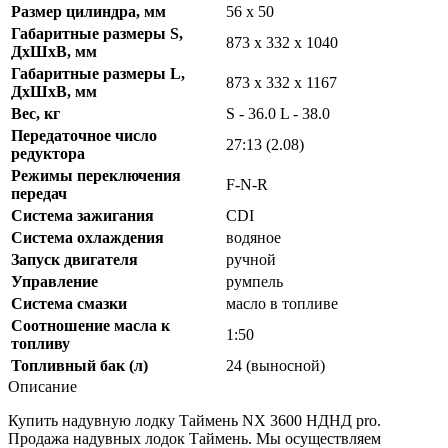
Размер цилиндра, мм
56 x 50
Габаритные размеры S,
873 х 332 х 1040
ДхШхВ, мм
Габаритные размеры L,
873 х 332 х 1167
ДхШхВ, мм
Вес, кг
S - 36.0 L - 38.0
Передаточное число
27:13 (2.08)
редуктора
Режимы переключения
F-N-R
передач
Система зажигания
CDI
Система охлаждения
водяное
Запуск двигателя
ручной
Управление
румпель
Система смазки
масло в топливе
Соотношение масла к
1:50
топливу
Топливный бак (л)
24 (выносной)
Описание
Купить надувную лодку Таймень NX 3600 НДНД pro.
Продажа надувных лодок Таймень. Мы осуществляем