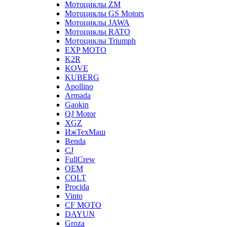
Мотоциклы ZM
Мотоциклы GS Motors
Мотоциклы JAWA
Мотоциклы RATO
Мотоциклы Triumph
EXP MOTO
K2R
KOVE
KUBERG
Apollino
Armada
Gaokin
QJ Motor
XGZ
ИжТехМаш
Benda
CJ
FullCrew
OEM
COLT
Procida
Vinto
CF MOTO
DAYUN
Groza