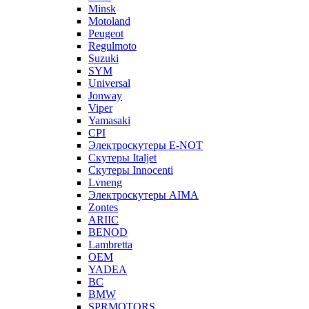
Minsk
Motoland
Peugeot
Regulmoto
Suzuki
SYM
Universal
Jonway
Viper
Yamasaki
CPI
Электроскутеры E-NOT
Скутеры Italjet
Скутеры Innocenti
Lvneng
Электроскутеры AIMA
Zontes
ARIIC
BENOD
Lambretta
OEM
YADEA
BC
BMW
SPRMOTORS