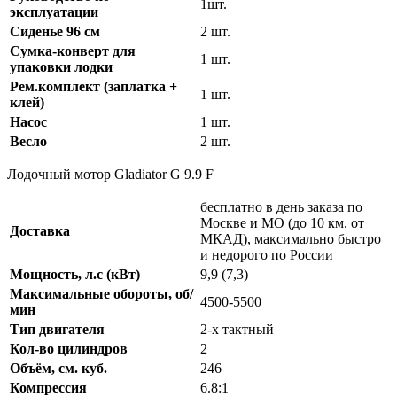
1шт.
эксплуатации
Сиденье 96 см
2 шт.
Сумка-конверт для
1 шт.
упаковки лодки
Рем.комплект (заплатка +
1 шт.
клей)
Насос
1 шт.
Весло
2 шт.
Лодочный мотор Gladiator G 9.9 F
бесплатно в день заказа по
Москве и МО (до 10 км. от
Доставка
МКАД), максимально быстро
и недорого по России
Мощность, л.с (кВт)
9,9 (7,3)
Максимальные обороты, об/
4500-5500
мин
Тип двигателя
2-х тактный
Кол-во цилиндров
2
Объём, см. куб.
246
Компрессия
6.8:1