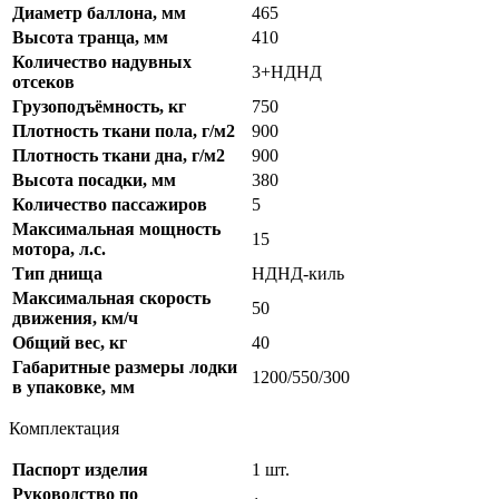
Диаметр баллона, мм
465
Высота транца, мм
410
Количество надувных
3+НДНД
отсеков
Грузоподъёмность, кг
750
Плотность ткани пола, г/м2
900
Плотность ткани дна, г/м2
900
Высота посадки, мм
380
Количество пассажиров
5
Максимальная мощность
15
мотора, л.с.
Тип днища
НДНД-киль
Максимальная скорость
50
движения, км/ч
Общий вес, кг
40
Габаритные размеры лодки
1200/550/300
в упаковке, мм
Комплектация
Паспорт изделия
1 шт.
Руководство по