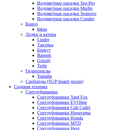
Водометные насадки Sea-Pro
Водометные насадки Marlin
Водометные насадки Seanovo
Водометные насадки Condor
Каноэ
Inkas
Лодки и катера
Linder
Тактика
Беркут
Barents
Grizzly
Terhi
Гидроциклы
Yamaha
Сапборды (SUP-board доски)
Садовая техника
Снегоуборщики
Снегоуборщики Yard Fox
Снегоуборщики EVOline
Снегоуборщики Cub Cadet
Снегоуборщики Husqvarna
Снегоуборщики Honda
Снегоуборщики MTD
Снегоуборщики Herz