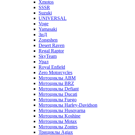
Xmotos
SSSR
Suzuki
UNIVERSAL
Voge
Yamasaki
ЗиД
Zongshen
Desert Raven
Regal Raptor
SkyTeam
Урал
Royal Enfield
Zero Motorcycles
Мотоциклы ABM
Мотоциклы BRZ
Мотоциклы Defiant
Мотоциклы Ducati
Мотоциклы Fuego
Мотоциклы Harley-Davidson
Мотоциклы Husqvarna
Мотоциклы Koshine
Мотоциклы Motax
Мотоциклы Zontes
Трициклы Agiax