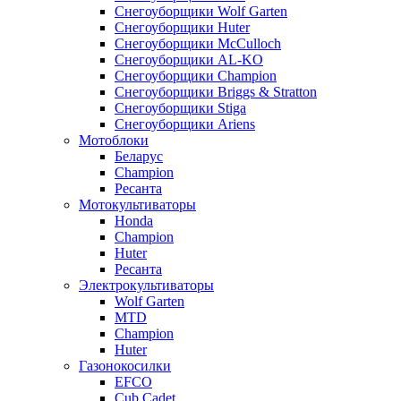
Снегоуборщики Wolf Garten
Снегоуборщики Huter
Снегоуборщики McCulloch
Снегоуборщики AL-KO
Снегоуборщики Champion
Снегоуборщики Briggs & Stratton
Снегоуборщики Stiga
Снегоуборщики Ariens
Мотоблоки
Беларус
Champion
Ресанта
Мотокультиваторы
Honda
Champion
Huter
Ресанта
Электрокультиваторы
Wolf Garten
MTD
Champion
Huter
Газонокосилки
EFCO
Cub Cadet