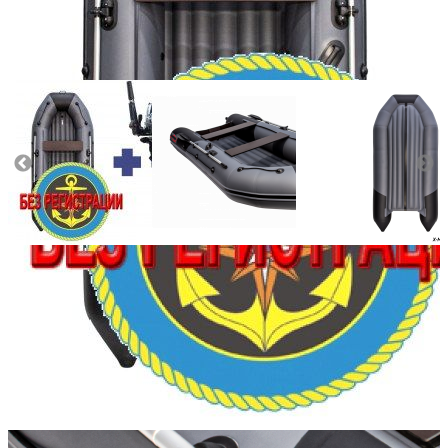
Количество мест:
5
Масса комплекта:
76
Мощность мотора:
9.9
Тактность двигателя:
2
Длина лодки (см):
360
Тип пола:
нднд (надувн. низкого давл.)
Добавить к сравнению
162 450