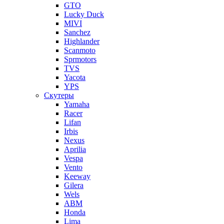
GTO
Lucky Duck
MIVI
Sanchez
Highlander
Scanmoto
Sprmotors
TVS
Yacota
YPS
Скутеры
Yamaha
Racer
Lifan
Irbis
Nexus
Aprilia
Vespa
Vento
Keeway
Gilera
Wels
ABM
Honda
Lima