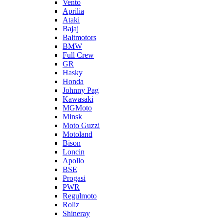
Vento
Aprilia
Ataki
Bajaj
Baltmotors
BMW
Full Crew
GR
Hasky
Honda
Johnny Pag
Kawasaki
MGMoto
Minsk
Moto Guzzi
Motoland
Bison
Loncin
Apollo
BSE
Progasi
PWR
Regulmoto
Roliz
Shineray