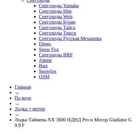
Снегоходы
Снегоходы Yamaha
Снегоходы Irbis
Снегоходы Wels
Снегоходы Буран
Снегоходы Тайга
Снегоходы Тикси
Снегоходы Русская Механика
Dingo
Snow Fox
Снегоходы BRP
Alpine
Bars
Snowfox
OSM
Главная
→
По воде
→
Лодка + мотор
→
Лодка Таймень NX 3600 НДНД Pro и Мотор Gladiator G
9.9 F