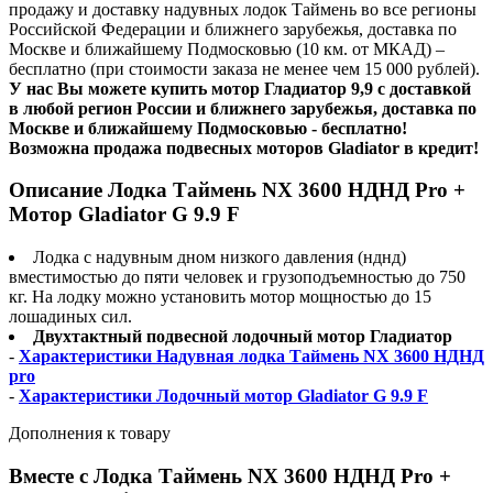
продажу и доставку надувных лодок Таймень во все регионы
Российской Федерации и ближнего зарубежья, доставка по
Москве и ближайшему Подмосковью (10 км. от МКАД) –
бесплатно (при стоимости заказа не менее чем 15 000 рублей).
У нас Вы можете купить мотор Гладиатор 9,9 с доставкой
в любой регион России и ближнего зарубежья, доставка по
Москве и ближайшему Подмосковью - бесплатно!
Возможна продажа подвесных моторов Gladiator в кредит!
Описание Лодка Таймень NX 3600 НДНД Pro +
Мотор Gladiator G 9.9 F
Лодка с надувным дном низкого давления (нднд)
вместимостью до пяти человек и грузоподъемностью до 750
кг. На лодку можно установить мотор мощностью до 15
лошадиных сил.
Двухтактный подвесной лодочный мотор Гладиатор
-
Характеристики Надувная лодка Таймень NX 3600 НДНД
pro
-
Характеристики Лодочный мотор Gladiator G 9.9 F
Дополнения к товару
Вместе с Лодка Таймень NX 3600 НДНД Pro +