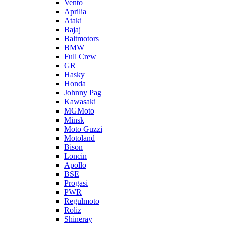
Vento
Aprilia
Ataki
Bajaj
Baltmotors
BMW
Full Crew
GR
Hasky
Honda
Johnny Pag
Kawasaki
MGMoto
Minsk
Moto Guzzi
Motoland
Bison
Loncin
Apollo
BSE
Progasi
PWR
Regulmoto
Roliz
Shineray