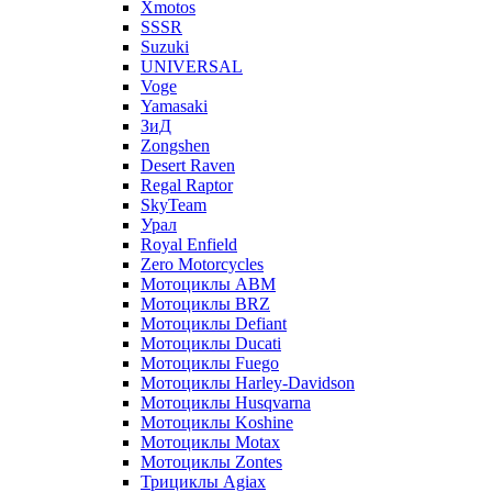
Xmotos
SSSR
Suzuki
UNIVERSAL
Voge
Yamasaki
ЗиД
Zongshen
Desert Raven
Regal Raptor
SkyTeam
Урал
Royal Enfield
Zero Motorcycles
Мотоциклы ABM
Мотоциклы BRZ
Мотоциклы Defiant
Мотоциклы Ducati
Мотоциклы Fuego
Мотоциклы Harley-Davidson
Мотоциклы Husqvarna
Мотоциклы Koshine
Мотоциклы Motax
Мотоциклы Zontes
Трициклы Agiax