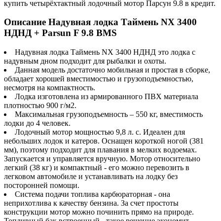
купить четырёхтактный лодочный мотор Парсун 9.8 в кредит.
Описание Надувная лодка Таймень NX 3400
НДНД + Parsun F 9.8 BMS
Надувная лодка Таймень NX 3400 НДНД это лодка с
надувным дном подходит для рыбалки и охоты.
Данная модель достаточно мобильная и простая в сборке,
обладает хорошей вместимостью и грузоподъемностью,
несмотря на компактность.
Лодка изготовлена из армированного ПВХ материала
плотностью 900 г/м2.
Максимальная грузоподъемность – 550 кг, вместимость
лодки до 4 человек.
Лодочный мотор мощностью 9,8 л. с. Идеален для
небольших лодок и катеров. Оснащен короткой ногой (381
мм), поэтому подходит для плавания в мелких водоемах.
Запускается и управляется вручную. Мотор относительно
легкий (38 кг) и компактный - его можно перевозить в
легковом автомобиле и устанавливать на лодку без
посторонней помощи.
Система подачи топлива карбюраторная - она
неприхотлива к качеству бензина. За счет простоты
конструкции мотор можно починить прямо на природе.
Топливный бак встроенный - такое решение экономит