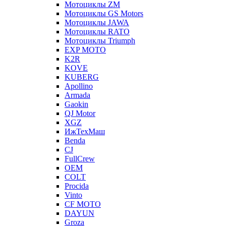
Мотоциклы ZM
Мотоциклы GS Motors
Мотоциклы JAWA
Мотоциклы RATO
Мотоциклы Triumph
EXP MOTO
K2R
KOVE
KUBERG
Apollino
Armada
Gaokin
QJ Motor
XGZ
ИжТехМаш
Benda
CJ
FullCrew
OEM
COLT
Procida
Vinto
CF MOTO
DAYUN
Groza