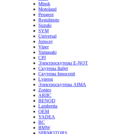
Minsk
Motoland
Peugeot
Regulmoto
Suzuki
SYM
Universal
Jonway
Viper
Yamasaki
CPI
Электроскутеры E-NOT
Скутеры Italjet
Скутеры Innocenti
Lvneng
Электроскутеры AIMA
Zontes
ARIIC
BENOD
Lambretta
OEM
YADEA
BC
BMW
SPRMOTORS