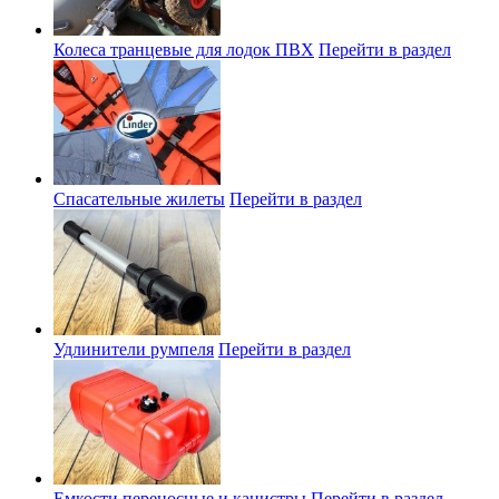
Колеса транцевые для лодок ПВХ
Перейти в раздел
Спасательные жилеты
Перейти в раздел
Удлинители румпеля
Перейти в раздел
Емкости переносные и канистры
Перейти в раздел