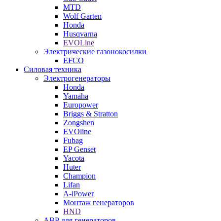
MTD
Wolf Garten
Honda
Husqvarna
EVOLine
Электрические газонокосилки
EFCO
Силовая техника
Электрогенераторы
Honda
Yamaha
Europower
Briggs & Stratton
Zongshen
EVOline
Fubag
EP Genset
Yacota
Huter
Champion
Lifan
A-iPower
Монтаж генераторов
HND
АВР для генераторов