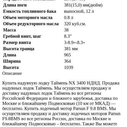
Длина ноги
381(15,0) мм(дюйм)
Емкость топливного бака
выносной, 12 л
Объем моторного масла
0.8 л
Объем редукторного масла
320 куб.см.
Масса
38
Гребной винт, шаг
8.3″
Размер винта
3-8.9»-8.3»
Высота транца
381 мм
Длина
965
Ширина
364
Высота
1039
Описание
Купить надувную лодку Таймень NX 3400 НДНД. Продажа
надувных лодок Таймень. Мы осуществляем продажу и
доставку надувных лодок Таймень во все регионы
Российской Федерации и ближнего зарубежья, доставка по
Москве и ближайшему Подмосковью (10 км от МКАД) —
бесплатно. Купить лодочный мотор Parsun F 9.8 BMS. Мы
осуществляем продажу и доставку лодочных моторов Parsun
F9.8BMS во все регионы России, доставка по Москве и
ближайшему Подмосковью – бесплатно. Также Вы можете