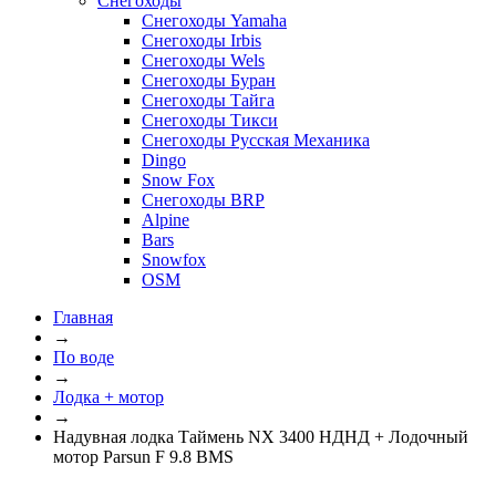
Снегоходы
Снегоходы Yamaha
Снегоходы Irbis
Снегоходы Wels
Снегоходы Буран
Снегоходы Тайга
Снегоходы Тикси
Снегоходы Русская Механика
Dingo
Snow Fox
Снегоходы BRP
Alpine
Bars
Snowfox
OSM
Главная
→
По воде
→
Лодка + мотор
→
Надувная лодка Таймень NX 3400 НДНД + Лодочный
мотор Parsun F 9.8 BMS