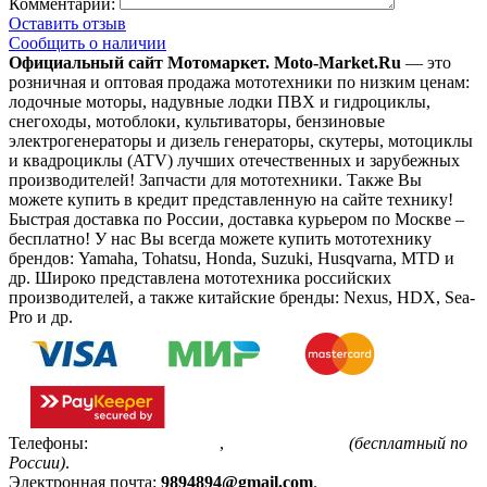
Комментарий:
Оставить отзыв
Сообщить о наличии
Официальный сайт Мотомаркет.
Moto-Market.Ru
— это
розничная и оптовая продажа мототехники по низким ценам:
лодочные моторы, надувные лодки ПВХ и гидроциклы,
снегоходы, мотоблоки, культиваторы, бензиновые
электрогенераторы и дизель генераторы, скутеры, мотоциклы
и квадроциклы (ATV) лучших отечественных и зарубежных
производителей! Запчасти для мототехники. Также Вы
можете купить в кредит представленную на сайте технику!
Быстрая доставка по России, доставка курьером по Москве –
бесплатно!
У нас Вы всегда можете купить мототехнику
брендов: Yamaha, Tohatsu, Honda, Suzuki, Husqvarna, MTD и
др. Широко представлена мототехника российских
производителей, а также китайские бренды: Nexus, HDX, Sea-
Pro и др.
Телефоны:
+7(495)799-85-55
,
8(800)511-48-94
(бесплатный по
России)
.
Электронная почта:
9894894@gmail.com
.