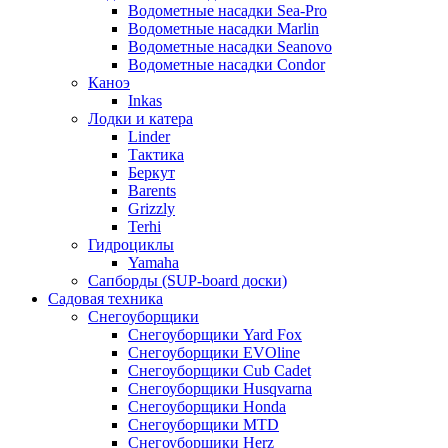
Водометные насадки Sea-Pro
Водометные насадки Marlin
Водометные насадки Seanovo
Водометные насадки Condor
Каноэ
Inkas
Лодки и катера
Linder
Тактика
Беркут
Barents
Grizzly
Terhi
Гидроциклы
Yamaha
Сапборды (SUP-board доски)
Садовая техника
Снегоуборщики
Снегоуборщики Yard Fox
Снегоуборщики EVOline
Снегоуборщики Cub Cadet
Снегоуборщики Husqvarna
Снегоуборщики Honda
Снегоуборщики MTD
Снегоуборщики Herz