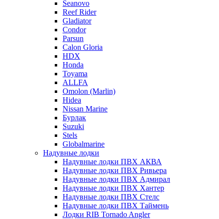
Seanovo
Reef Rider
Gladiator
Condor
Parsun
Calon Gloria
HDX
Honda
Toyama
ALLFA
Omolon (Marlin)
Hidea
Nissan Marine
Бурлак
Suzuki
Stels
Globalmarine
Надувные лодки
Надувные лодки ПВХ АКВА
Надувные лодки ПВХ Ривьера
Надувные лодки ПВХ Адмирал
Надувные лодки ПВХ Хантер
Надувные лодки ПВХ Стелс
Надувные лодки ПВХ Таймень
Лодки RIB Tornado Angler