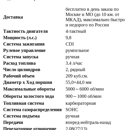
бесплатно в день заказа по
Москве и МО (до 10 км. от
Доставка
МКАД), максимально быстро
и недорого по России
Тактность двигателя
4-тактный
Мощность (л.с.)
9,8
Система зажигания
CDI
Рулевое управление
румпельное
Система запуска
ручная
Расход топлива
3.4 л/час
Число цилиндров
2, рядный
Рабочий объем
209 куб.см.
Диаметр х Ход поршня
55,0×44,0 мм
Максимальные обороты
5000～6000 об/мин
Обороты холостого хода
900～1000 об/мин
Топливная система
карбюраторная
Система газораспределения
SOHC
Система подъема
ручная
Передачи
вперед-нейтраль-назад
Передаточное отношение
2,08(27/13)