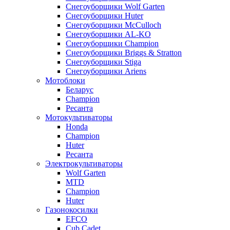
Снегоуборщики Wolf Garten
Снегоуборщики Huter
Снегоуборщики McCulloch
Снегоуборщики AL-KO
Снегоуборщики Champion
Снегоуборщики Briggs & Stratton
Снегоуборщики Stiga
Снегоуборщики Ariens
Мотоблоки
Беларус
Champion
Ресанта
Мотокультиваторы
Honda
Champion
Huter
Ресанта
Электрокультиваторы
Wolf Garten
MTD
Champion
Huter
Газонокосилки
EFCO
Cub Cadet