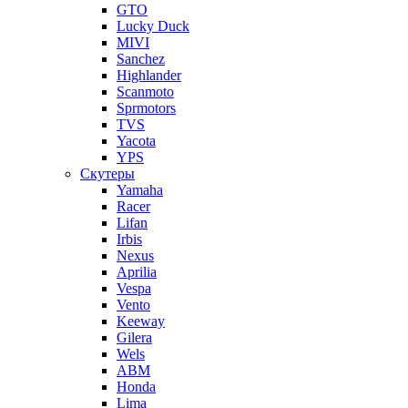
GTO
Lucky Duck
MIVI
Sanchez
Highlander
Scanmoto
Sprmotors
TVS
Yacota
YPS
Скутеры
Yamaha
Racer
Lifan
Irbis
Nexus
Aprilia
Vespa
Vento
Keeway
Gilera
Wels
ABM
Honda
Lima