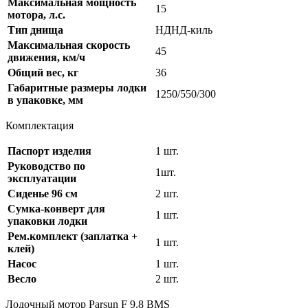
Максимальная мощность
15
мотора, л.с.
Тип днища
НДНД-киль
Максимальная скорость
45
движения, км/ч
Общий вес, кг
36
Габаритные размеры лодки
1250/550/300
в упаковке, мм
Комплектация
Паспорт изделия
1 шт.
Руководство по
1шт.
эксплуатации
Сиденье 96 см
2 шт.
Сумка-конверт для
1 шт.
упаковки лодки
Рем.комплект (заплатка +
1 шт.
клей)
Насос
1 шт.
Весло
2 шт.
Лодочный мотор Parsun F 9.8 BMS