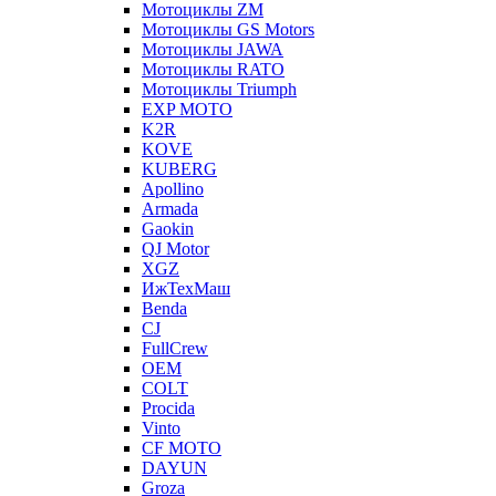
Мотоциклы ZM
Мотоциклы GS Motors
Мотоциклы JAWA
Мотоциклы RATO
Мотоциклы Triumph
EXP MOTO
K2R
KOVE
KUBERG
Apollino
Armada
Gaokin
QJ Motor
XGZ
ИжТехМаш
Benda
CJ
FullCrew
OEM
COLT
Procida
Vinto
CF MOTO
DAYUN
Groza