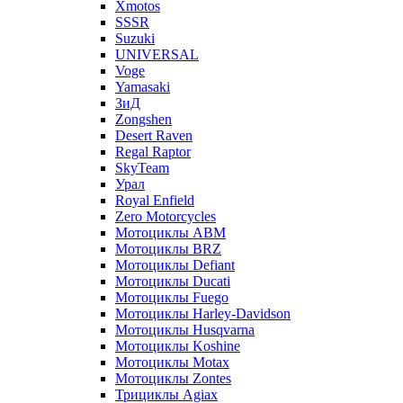
Xmotos
SSSR
Suzuki
UNIVERSAL
Voge
Yamasaki
ЗиД
Zongshen
Desert Raven
Regal Raptor
SkyTeam
Урал
Royal Enfield
Zero Motorcycles
Мотоциклы ABM
Мотоциклы BRZ
Мотоциклы Defiant
Мотоциклы Ducati
Мотоциклы Fuego
Мотоциклы Harley-Davidson
Мотоциклы Husqvarna
Мотоциклы Koshine
Мотоциклы Motax
Мотоциклы Zontes
Трициклы Agiax