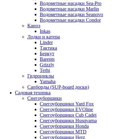
Водометные насадки Sea-Pro
Водометные насадки Marlin
Водометные насадки Seanovo
Водометные насадки Condor
Каноэ
Inkas
Лодки и катера
Linder
Тактика
Беркут
Barents
Grizzly
Terhi
Гидроциклы
Yamaha
Сапборды (SUP-board доски)
Садовая техника
Снегоуборщики
Снегоуборщики Yard Fox
Снегоуборщики EVOline
Снегоуборщики Cub Cadet
Снегоуборщики Husqvarna
Снегоуборщики Honda
Снегоуборщики MTD
Снегоуборщики Herz