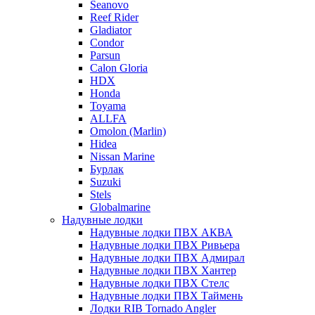
Seanovo
Reef Rider
Gladiator
Condor
Parsun
Calon Gloria
HDX
Honda
Toyama
ALLFA
Omolon (Marlin)
Hidea
Nissan Marine
Бурлак
Suzuki
Stels
Globalmarine
Надувные лодки
Надувные лодки ПВХ АКВА
Надувные лодки ПВХ Ривьера
Надувные лодки ПВХ Адмирал
Надувные лодки ПВХ Хантер
Надувные лодки ПВХ Стелс
Надувные лодки ПВХ Таймень
Лодки RIB Tornado Angler