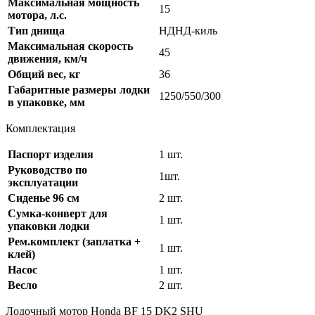
Максимальная мощность
15
мотора, л.с.
Тип днища
НДНД-киль
Максимальная скорость
45
движения, км/ч
Общий вес, кг
36
Габаритные размеры лодки
1250/550/300
в упаковке, мм
Комплектация
Паспорт изделия
1 шт.
Руководство по
1шт.
эксплуатации
Сиденье 96 см
2 шт.
Сумка-конверт для
1 шт.
упаковки лодки
Рем.комплект (заплатка +
1 шт.
клей)
Насос
1 шт.
Весло
2 шт.
Лодочный мотор Honda BF 15 DK2 SHU