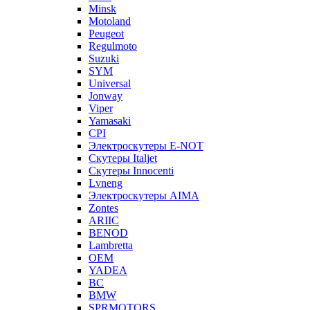
Minsk
Motoland
Peugeot
Regulmoto
Suzuki
SYM
Universal
Jonway
Viper
Yamasaki
CPI
Электроскутеры E-NOT
Скутеры Italjet
Скутеры Innocenti
Lvneng
Электроскутеры AIMA
Zontes
ARIIC
BENOD
Lambretta
OEM
YADEA
BC
BMW
SPRMOTORS