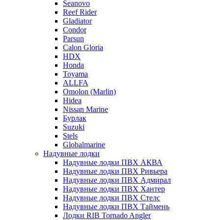
Seanovo
Reef Rider
Gladiator
Condor
Parsun
Calon Gloria
HDX
Honda
Toyama
ALLFA
Omolon (Marlin)
Hidea
Nissan Marine
Бурлак
Suzuki
Stels
Globalmarine
Надувные лодки
Надувные лодки ПВХ АКВА
Надувные лодки ПВХ Ривьера
Надувные лодки ПВХ Адмирал
Надувные лодки ПВХ Хантер
Надувные лодки ПВХ Стелс
Надувные лодки ПВХ Таймень
Лодки RIB Tornado Angler