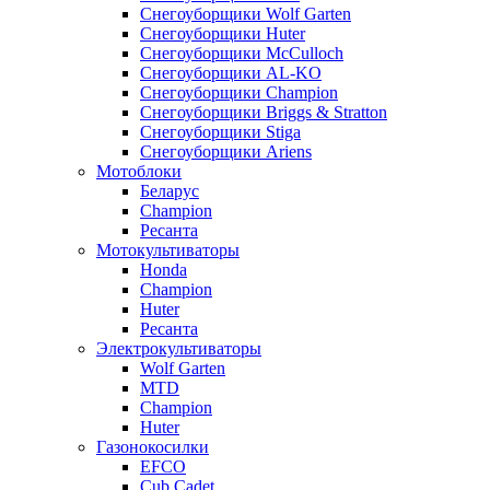
Снегоуборщики Wolf Garten
Снегоуборщики Huter
Снегоуборщики McCulloch
Снегоуборщики AL-KO
Снегоуборщики Champion
Снегоуборщики Briggs & Stratton
Снегоуборщики Stiga
Снегоуборщики Ariens
Мотоблоки
Беларус
Champion
Ресанта
Мотокультиваторы
Honda
Champion
Huter
Ресанта
Электрокультиваторы
Wolf Garten
MTD
Champion
Huter
Газонокосилки
EFCO
Cub Cadet