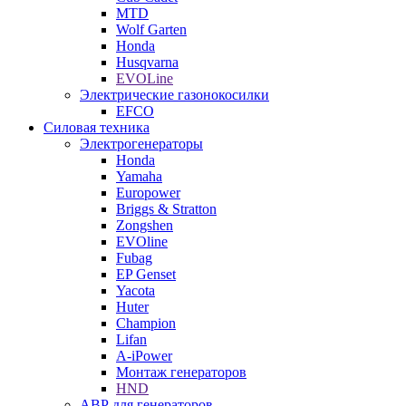
MTD
Wolf Garten
Honda
Husqvarna
EVOLine
Электрические газонокосилки
EFCO
Силовая техника
Электрогенераторы
Honda
Yamaha
Europower
Briggs & Stratton
Zongshen
EVOline
Fubag
EP Genset
Yacota
Huter
Champion
Lifan
A-iPower
Монтаж генераторов
HND
АВР для генераторов