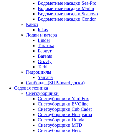
Водометные насадки Sea-Pro
Водометные насадки Marlin
Водометные насадки Seanovo
Водометные насадки Condor
Каноэ
Inkas
Лодки и катера
Linder
Тактика
Беркут
Barents
Grizzly
Terhi
Гидроциклы
Yamaha
Сапборды (SUP-board доски)
Садовая техника
Снегоуборщики
Снегоуборщики Yard Fox
Снегоуборщики EVOline
Снегоуборщики Cub Cadet
Снегоуборщики Husqvarna
Снегоуборщики Honda
Снегоуборщики MTD
Снегоуборщики Herz