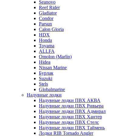
Seanovo
Reef Rider
Gladiator
Condor
Parsun
Calon Gloria
HDX
Honda
Toyama
ALLFA
Omolon (Marlin)
Hidea
Nissan Marine
Бурлак
Suzuki
Stels
Globalmarine
Надувные лодки
Надувные лодки ПВХ АКВА
Надувные лодки ПВХ Ривьера
Надувные лодки ПВХ Адмирал
Надувные лодки ПВХ Хантер
Надувные лодки ПВХ Стелс
Надувные лодки ПВХ Таймень
Лодки RIB Tornado Angler