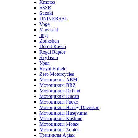
Xmotos
SSSR
Suzuki
UNIVERSAL
Voge
Yamasaki
ЗиД
Zongshen
Desert Raven
Regal Raptor
SkyTeam
Урал
Royal Enfield
Zero Motorcycles
Мотоциклы ABM
Мотоциклы BRZ
Мотоциклы Defiant
Мотоциклы Ducati
Мотоциклы Fuego
Мотоциклы Harley-Davidson
Мотоциклы Husqvarna
Мотоциклы Koshine
Мотоциклы Motax
Мотоциклы Zontes
Трициклы Agiax