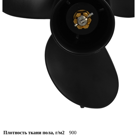
Количество мест:
5
Масса комплекта:
86
Мощность мотора:
9.9
Тактность двигателя:
2
Длина лодки (см):
360
Тип пола:
нднд (надувн. низкого давл.)
Надувная лодка Таймень LX 3600 НДНД графит/светло-серый
бесплатно в день заказа по
Москве и МО (до 10 км. от
Доставка
МКАД), максимально быстро
и недорого по России
Длина, мм
3600
Ширина, мм
1700
Длина кокпита, мм
2520
Ширина кокпита, мм
780
Диаметр баллона, мм
460
Количество надувных
3+НДНД
отсеков
Грузоподъёмность, кг
750
Плотность ткани пола, г/м2
900