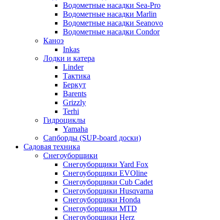
Водометные насадки Sea-Pro
Водометные насадки Marlin
Водометные насадки Seanovo
Водометные насадки Condor
Каноэ
Inkas
Лодки и катера
Linder
Тактика
Беркут
Barents
Grizzly
Terhi
Гидроциклы
Yamaha
Сапборды (SUP-board доски)
Садовая техника
Снегоуборщики
Снегоуборщики Yard Fox
Снегоуборщики EVOline
Снегоуборщики Cub Cadet
Снегоуборщики Husqvarna
Снегоуборщики Honda
Снегоуборщики MTD
Снегоуборщики Herz