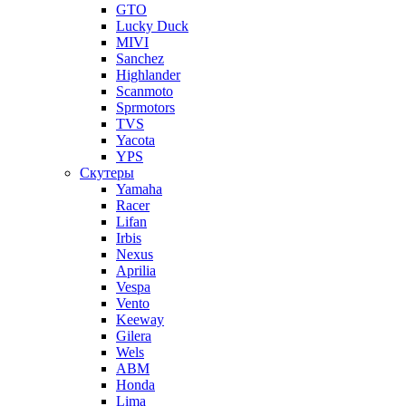
GTO
Lucky Duck
MIVI
Sanchez
Highlander
Scanmoto
Sprmotors
TVS
Yacota
YPS
Скутеры
Yamaha
Racer
Lifan
Irbis
Nexus
Aprilia
Vespa
Vento
Keeway
Gilera
Wels
ABM
Honda
Lima