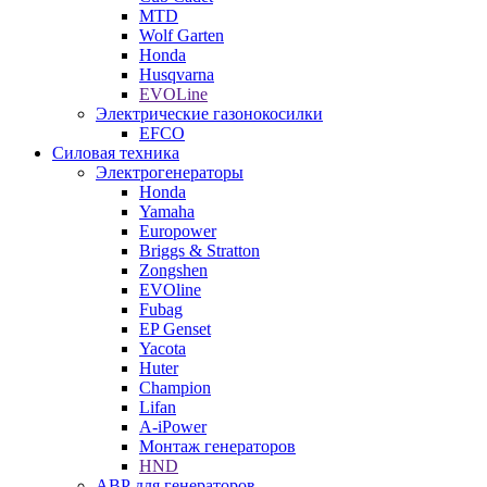
MTD
Wolf Garten
Honda
Husqvarna
EVOLine
Электрические газонокосилки
EFCO
Силовая техника
Электрогенераторы
Honda
Yamaha
Europower
Briggs & Stratton
Zongshen
EVOline
Fubag
EP Genset
Yacota
Huter
Champion
Lifan
A-iPower
Монтаж генераторов
HND
АВР для генераторов