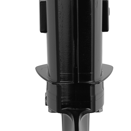
Тип пола:
нднд (надувн. низкого давл.)
Добавить к сравнению
196 960
191 051
Сообщить о наличии
Способы оплаты
Наличными курьеру
Квитанцией
в любом банке