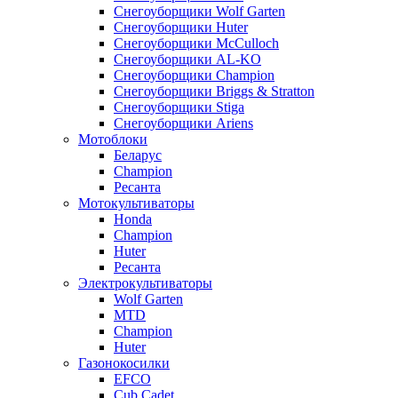
Снегоуборщики Wolf Garten
Снегоуборщики Huter
Снегоуборщики McCulloch
Снегоуборщики AL-KO
Снегоуборщики Champion
Снегоуборщики Briggs & Stratton
Снегоуборщики Stiga
Снегоуборщики Ariens
Мотоблоки
Беларус
Champion
Ресанта
Мотокультиваторы
Honda
Champion
Huter
Ресанта
Электрокультиваторы
Wolf Garten
MTD
Champion
Huter
Газонокосилки
EFCO
Cub Cadet