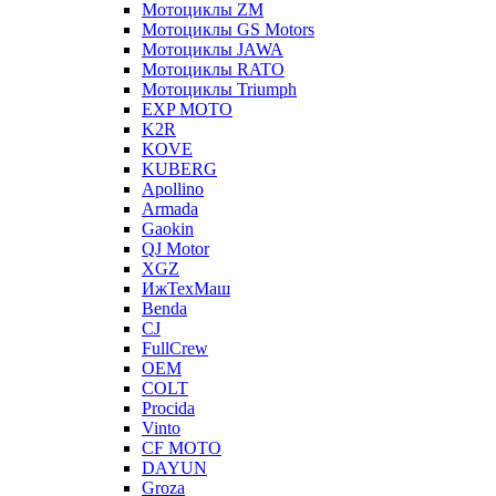
Мотоциклы ZM
Мотоциклы GS Motors
Мотоциклы JAWA
Мотоциклы RATO
Мотоциклы Triumph
EXP MOTO
K2R
KOVE
KUBERG
Apollino
Armada
Gaokin
QJ Motor
XGZ
ИжТехМаш
Benda
CJ
FullCrew
OEM
COLT
Procida
Vinto
CF MOTO
DAYUN
Groza