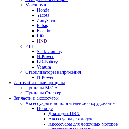
Мотопомпы
Honda
Yacota
Zongshen
Fubag
Koshin
Lifan
HND
ИБП
Stark Country
N-Power
BB-Battery
Ventura
Стабилизаторы напряжения
N-Power
Автомобильные прицепы
Прицепы МЗСА
Прицепы Сталкер
Запчасти и аксессуары
Аксессуары и дополнительное оборудование
По воде
Для лодок ПВХ
Аксессуары для лодок
Аксессуары для лодочных моторов