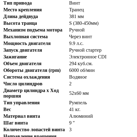
Тип привода
Винт
Место крепления
Транец
Длина дейдвуда
381 мм
Высота транца
S (380-450мм)
Механизм подъема мотора
Ручной
Выхлопная система
Через винт
Мощность двигателя
9.9 л.с.
Запуск двигателя
Ручной стартер
Зажигание
Электронное CDI
Объем двигателя
294 куб.см.
Обороты двигателя (rpm)
6000 об/мин
Система охлаждения
Водяное
Число цилиндров
2
Диаметр цилиндра x Ход
52х60 мм
поршня
Тип управления
Румпель
Вес
41 кг.
Материал винта
Алюминий
Шаг винта
9 ″
Количество лопастей винта
3
Направление вращения