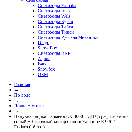
Снегоходы
Снегоходы Yamaha
Снегоходы Irbis
Снегоходы Wels
Снегоходы Буран
Снегоходы Тайга
Снегоходы Тикси
Снегоходы Русская Механика
Dingo
Snow Fox
Снегоходы BRP
Alpine
Bars
Snowfox
OSM
Главная
→
По воде
→
Лодка + мотор
→
Надувная лодка Таймень LX 3600 НДНД графит/светло-
серый + Лодочный мотор Condor Yamarine E 9,9 D
Enduro (18 л.с.)