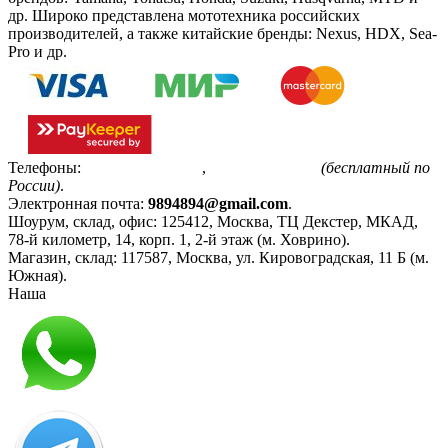
др. Широко представлена мототехника российских
производителей, а также китайские бренды: Nexus, HDX, Sea-
Pro и др.
Телефоны:
+7(495)799-85-55
,
8(800)511-48-94
(бесплатный по
России)
.
Электронная почта:
9894894@gmail.com
.
Шоурум, склад, офис:
125412
,
Москва
,
ТЦ Декстер, МКАД,
78-й километр, 14, корп. 1, 2-й этаж (м. Ховрино)
.
Магазин, склад:
117587
,
Москва
,
ул. Кировоградская, 11 Б (м.
Южная)
.
Наша
Политика конфиденциальности