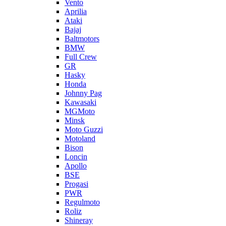
Vento
Aprilia
Ataki
Bajaj
Baltmotors
BMW
Full Crew
GR
Hasky
Honda
Johnny Pag
Kawasaki
MGMoto
Minsk
Moto Guzzi
Motoland
Bison
Loncin
Apollo
BSE
Progasi
PWR
Regulmoto
Roliz
Shineray