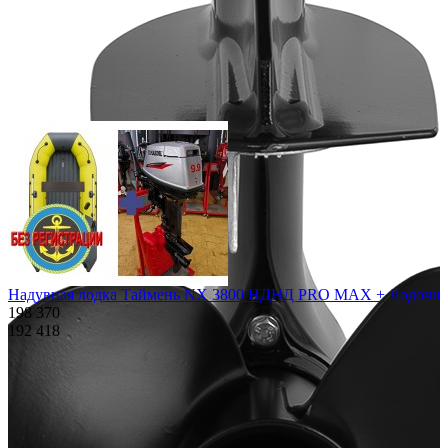
Похожие товары:
Надувная лодка Таймень NX 3800 НДНД PRO MAX + Лодочный мо
198 370
192 418
Характеристики
Описание
Дополнения к товару
Видео
Отзывы
Характеристики