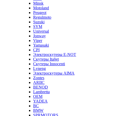
Minsk
Motoland
Peugeot
Regulmoto
Suzuki
SYM
Universal
Jonway
Viper
Yamasaki
CPI
Электроскутеры E-NOT
Скутеры Italjet
Скутеры Innocenti
Lvneng
Электроскутеры AIMA
Zontes
ARIIC
BENOD
Lambretta
OEM
YADEA
BC
BMW
SPRMOTORS