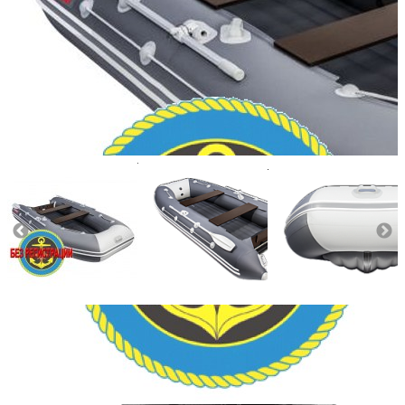
Количество мест:
5
Масса комплекта:
86
Мощность мотора:
9.9
Тактность двигателя:
2
Длина лодки (см):
360