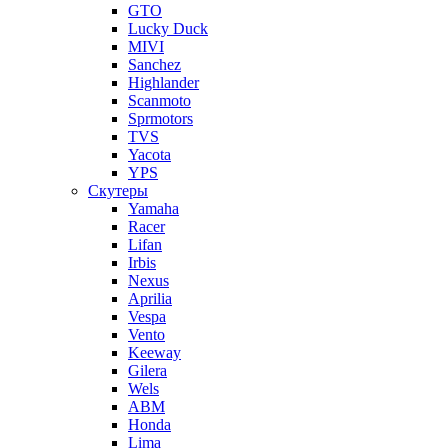
GTO
Lucky Duck
MIVI
Sanchez
Highlander
Scanmoto
Sprmotors
TVS
Yacota
YPS
Скутеры
Yamaha
Racer
Lifan
Irbis
Nexus
Aprilia
Vespa
Vento
Keeway
Gilera
Wels
ABM
Honda
Lima