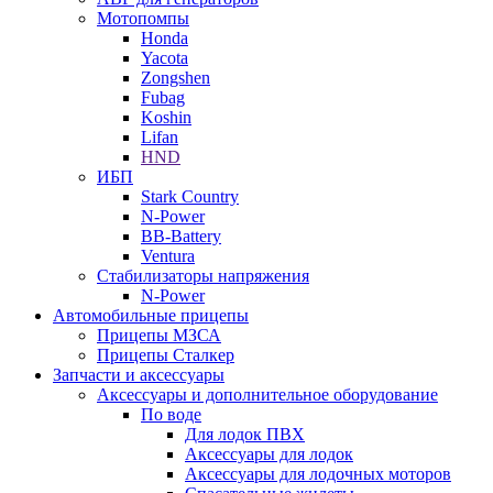
Мотопомпы
Honda
Yacota
Zongshen
Fubag
Koshin
Lifan
HND
ИБП
Stark Country
N-Power
BB-Battery
Ventura
Стабилизаторы напряжения
N-Power
Автомобильные прицепы
Прицепы МЗСА
Прицепы Сталкер
Запчасти и аксессуары
Аксессуары и дополнительное оборудование
По воде
Для лодок ПВХ
Аксессуары для лодок
Аксессуары для лодочных моторов