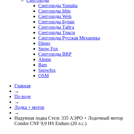
Снегоходы
Снегоходы Yamaha
Снегоходы Irbis
Снегоходы Wels
Снегоходы Буран
Снегоходы Тайга
Снегоходы Тикси
Снегоходы Русская Механика
Dingo
Snow Fox
Снегоходы BRP
Alpine
Bars
Snowfox
OSM
Главная
→
По воде
→
Лодка + мотор
→
Надувная лодка Стелс 335 АЭРО + Лодочный мотор
Condor CNF 9,9 HS Enduro (20 л.с.)