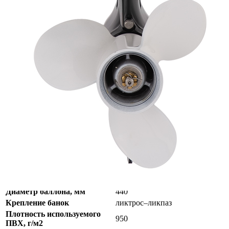
Мощность мотора:
9.9
Тактность двигателя:
4
Длина лодки (см):
335
Тип пола:
нднд (надувн. низкого давл.)
Надувная лодка Стелс 335 АЭРО
бесплатно в день заказа по
Москве и МО (до 10 км. от
Доставка
МКАД), максимально быстро
и недорого по России
Тип лодки
моторно-гребная
Максимальная
500
грузоподъёмность, кг
Масса лодки, кг
36
Максимальная вместимость
3
пассажиров, чел.
Длина, мм
3350
Ширина, мм
1600
Диаметр баллона, мм
440
Крепление банок
ликтрос–ликпаз
Плотность используемого
950
ПВХ, г/м2