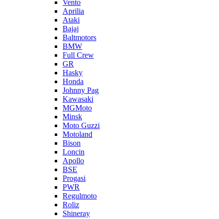
Vento
Aprilia
Ataki
Bajaj
Baltmotors
BMW
Full Crew
GR
Hasky
Honda
Johnny Pag
Kawasaki
MGMoto
Minsk
Moto Guzzi
Motoland
Bison
Loncin
Apollo
BSE
Progasi
PWR
Regulmoto
Roliz
Shineray