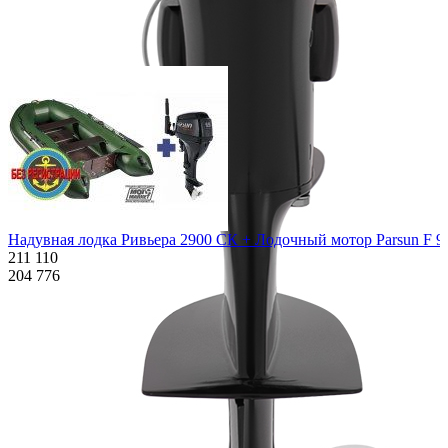
Похожие товары:
Надувная лодка Ривьера 2900 СК + Лодочный мотор Parsun F 
211 110
204 776
Характеристики
Описание
Дополнения к товару
Видео
Отзывы
Характеристики
Количество мест:
3
Масса комплекта:
87