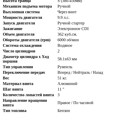
Высота транца
S (380-450мм)
Механизм подъема мотора
Ручной
Выхлопная система
Через винт
Мощность двигателя
9.9 л.с.
Запуск двигателя
Ручной стартер
Зажигание
Электронное CDI
Объем двигателя
362 куб.см.
Обороты двигателя (rpm)
6000 об/мин
Система охлаждения
Водяное
Число цилиндров
2
Диаметр цилиндра x Ход
58.1х63 мм
поршня
Тип управления
Румпель
Переключение передач
Вперед / Нейтраль / Назад
Вес
51 кг.
Материал винта
Алюминий
Шаг винта
11 ″
Количество лопастей винта
3
Направление вращения
Правое / По часовой
винта
Тип топлива
Бензин