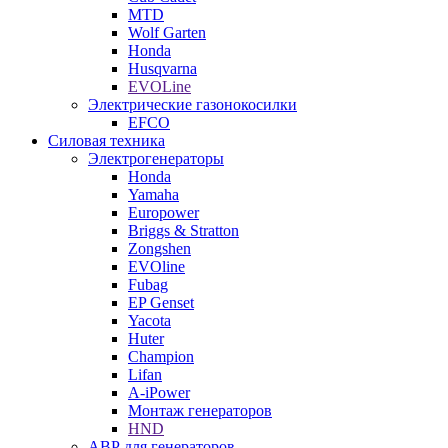
MTD
Wolf Garten
Honda
Husqvarna
EVOLine
Электрические газонокосилки
EFCO
Силовая техника
Электрогенераторы
Honda
Yamaha
Europower
Briggs & Stratton
Zongshen
EVOline
Fubag
EP Genset
Yacota
Huter
Champion
Lifan
A-iPower
Монтаж генераторов
HND
АВР для генераторов