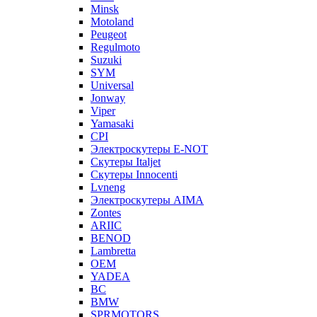
Minsk
Motoland
Peugeot
Regulmoto
Suzuki
SYM
Universal
Jonway
Viper
Yamasaki
CPI
Электроскутеры E-NOT
Скутеры Italjet
Скутеры Innocenti
Lvneng
Электроскутеры AIMA
Zontes
ARIIC
BENOD
Lambretta
OEM
YADEA
BC
BMW
SPRMOTORS