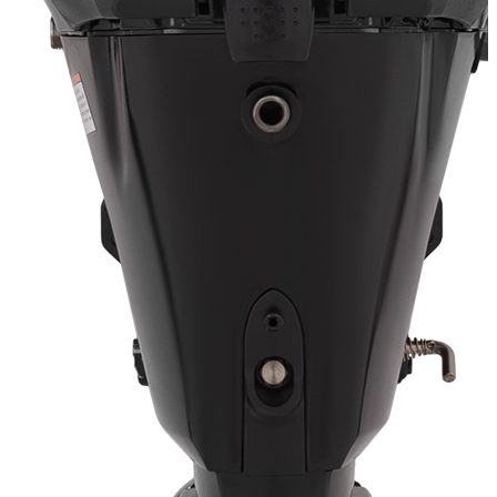
235 600
228 532
Сообщить о наличии
Способы оплаты
Наличными курьеру
Квитанцией
в любом банке