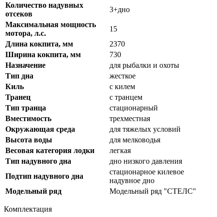
Количество надувных
3+дно
отсеков
Максимальная мощность
15
мотора, л.с.
Длина кокпита, мм
2370
Ширина кокпита, мм
730
Назначение
для рыбалки и охоты
Тип дна
жесткое
Киль
с килем
Транец
с транцем
Тип транца
стационарный
Вместимость
трехместная
Окружающая среда
для тяжелых условий
Высота воды
для мелководья
Весовая категория лодки
легкая
Тип надувного дна
дно низкого давления
стационарное килевое
Подтип надувного дна
надувное дно
Модельный ряд
Модельный ряд "СТЕЛС"
Комплектация