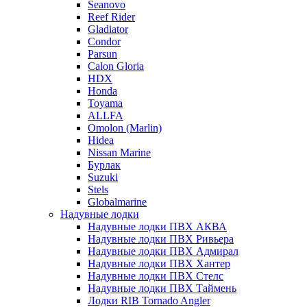
Seanovo
Reef Rider
Gladiator
Condor
Parsun
Calon Gloria
HDX
Honda
Toyama
ALLFA
Omolon (Marlin)
Hidea
Nissan Marine
Бурлак
Suzuki
Stels
Globalmarine
Надувные лодки
Надувные лодки ПВХ АКВА
Надувные лодки ПВХ Ривьера
Надувные лодки ПВХ Адмирал
Надувные лодки ПВХ Хантер
Надувные лодки ПВХ Стелс
Надувные лодки ПВХ Таймень
Лодки RIB Tornado Angler