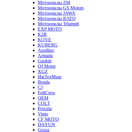
Мотоциклы ZM
Мотоциклы GS Motors
Мотоциклы JAWA
Мотоциклы RATO
Мотоциклы Triumph
EXP MOTO
K2R
KOVE
KUBERG
Apollino
Armada
Gaokin
QJ Motor
XGZ
ИжТехМаш
Benda
CJ
FullCrew
OEM
COLT
Procida
Vinto
CF MOTO
DAYUN
Groza