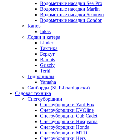
Водометные насадки Sea-Pro
Водометные насадки Marlin
Водометные насадки Seanovo
Водометные насадки Condor
Каноэ
Inkas
Лодки и катера
Linder
Тактика
Беркут
Barents
Grizzly
Terhi
Гидроциклы
Yamaha
Сапборды (SUP-board доски)
Садовая техника
Снегоуборщики
Снегоуборщики Yard Fox
Снегоуборщики EVOline
Снегоуборщики Cub Cadet
Снегоуборщики Husqvarna
Снегоуборщики Honda
Снегоуборщики MTD
Снегоуборщики Herz