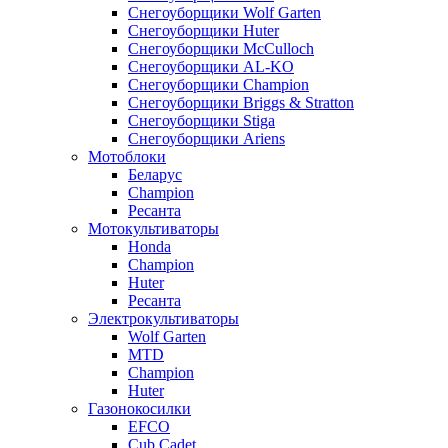
Снегоуборщики Wolf Garten
Снегоуборщики Huter
Снегоуборщики McCulloch
Снегоуборщики AL-KO
Снегоуборщики Champion
Снегоуборщики Briggs & Stratton
Снегоуборщики Stiga
Снегоуборщики Ariens
Мотоблоки
Беларус
Champion
Ресанта
Мотокультиваторы
Honda
Champion
Huter
Ресанта
Электрокультиваторы
Wolf Garten
MTD
Champion
Huter
Газонокосилки
EFCO
Cub Cadet