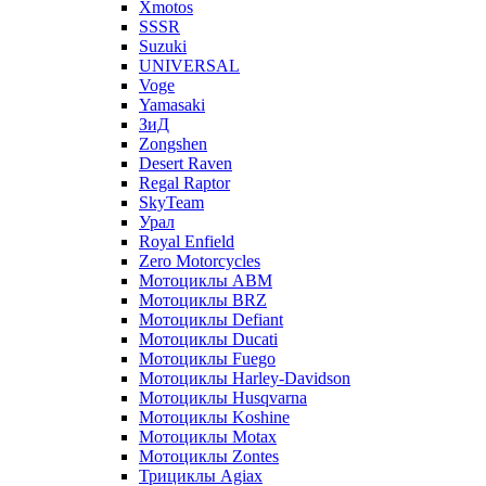
Xmotos
SSSR
Suzuki
UNIVERSAL
Voge
Yamasaki
ЗиД
Zongshen
Desert Raven
Regal Raptor
SkyTeam
Урал
Royal Enfield
Zero Motorcycles
Мотоциклы ABM
Мотоциклы BRZ
Мотоциклы Defiant
Мотоциклы Ducati
Мотоциклы Fuego
Мотоциклы Harley-Davidson
Мотоциклы Husqvarna
Мотоциклы Koshine
Мотоциклы Motax
Мотоциклы Zontes
Трициклы Agiax