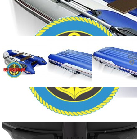
Количество мест:
3
Масса комплекта:
87
Мощность мотора:
9.9
Тактность двигателя:
4
Длина лодки (см):
335
Тип пола:
нднд (надувн. низкого давл.)
Добавить к сравнению