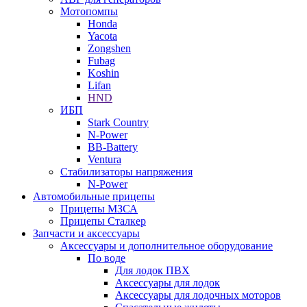
Мотопомпы
Honda
Yacota
Zongshen
Fubag
Koshin
Lifan
HND
ИБП
Stark Country
N-Power
BB-Battery
Ventura
Стабилизаторы напряжения
N-Power
Автомобильные прицепы
Прицепы МЗСА
Прицепы Сталкер
Запчасти и аксессуары
Аксессуары и дополнительное оборудование
По воде
Для лодок ПВХ
Аксессуары для лодок
Аксессуары для лодочных моторов