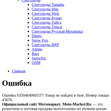
Снегоходы
Снегоходы Yamaha
Снегоходы Irbis
Снегоходы Wels
Снегоходы Буран
Снегоходы Тайга
Снегоходы Тикси
Снегоходы Русская Механика
Dingo
Snow Fox
Снегоходы BRP
Alpine
Bars
Snowfox
OSM
Главная
Ошибка
Ошибка 6350464084537! Товар не найден в базе. Номер товара
43676.
Официальный сайт Мотомаркет.
Moto-Market.Ru
— это
розничная и оптовая продажа мототехники по низким ценам: