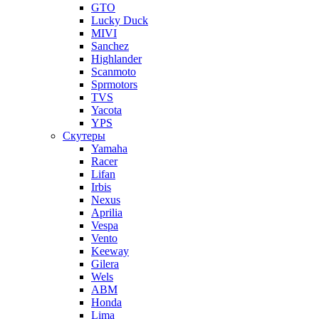
GTO
Lucky Duck
MIVI
Sanchez
Highlander
Scanmoto
Sprmotors
TVS
Yacota
YPS
Скутеры
Yamaha
Racer
Lifan
Irbis
Nexus
Aprilia
Vespa
Vento
Keeway
Gilera
Wels
ABM
Honda
Lima