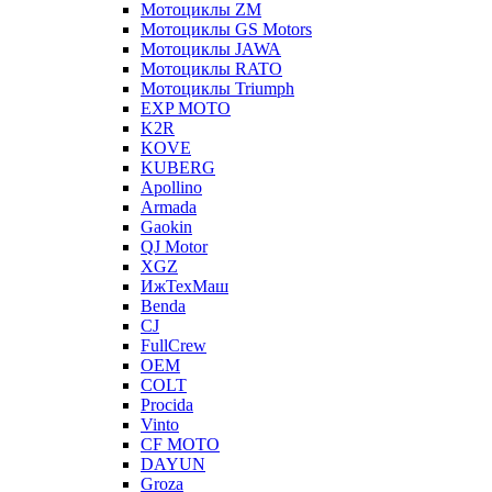
Мотоциклы ZM
Мотоциклы GS Motors
Мотоциклы JAWA
Мотоциклы RATO
Мотоциклы Triumph
EXP MOTO
K2R
KOVE
KUBERG
Apollino
Armada
Gaokin
QJ Motor
XGZ
ИжТехМаш
Benda
CJ
FullCrew
OEM
COLT
Procida
Vinto
CF MOTO
DAYUN
Groza