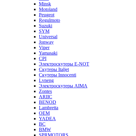
Minsk
Motoland
Peugeot
Regulmoto
Suzuki
SYM
Universal
Jonway
Viper
Yamasaki
CPI
Электроскутеры E-NOT
Скутеры Italjet
Скутеры Innocenti
Lvneng
Электроскутеры AIMA
Zontes
ARIIC
BENOD
Lambretta
OEM
YADEA
BC
BMW
SPRMOTORS