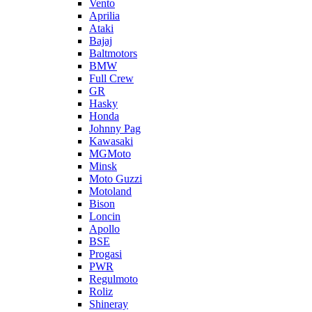
Vento
Aprilia
Ataki
Bajaj
Baltmotors
BMW
Full Crew
GR
Hasky
Honda
Johnny Pag
Kawasaki
MGMoto
Minsk
Moto Guzzi
Motoland
Bison
Loncin
Apollo
BSE
Progasi
PWR
Regulmoto
Roliz
Shineray