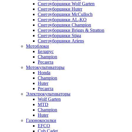
Снегоуборщики Wolf Garten
Снегоуборщики Huter
Снегоуборщики McCulloch
Снегоуборщики AL-KO
Снегоуборщики Champion
Снегоуборщики Briggs & Stratton
Снегоуборщики Stiga
Снегоуборщики Ariens
Мотоблоки
Беларус
Champion
Ресанта
Мотокультиваторы
Honda
Champion
Huter
Ресанта
Электрокультиваторы
Wolf Garten
MTD
Champion
Huter
Газонокосилки
EFCO
Cub Cadet