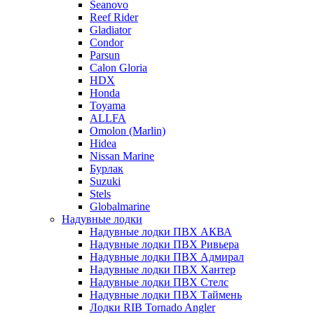
Seanovo
Reef Rider
Gladiator
Condor
Parsun
Calon Gloria
HDX
Honda
Toyama
ALLFA
Omolon (Marlin)
Hidea
Nissan Marine
Бурлак
Suzuki
Stels
Globalmarine
Надувные лодки
Надувные лодки ПВХ АКВА
Надувные лодки ПВХ Ривьера
Надувные лодки ПВХ Адмирал
Надувные лодки ПВХ Хантер
Надувные лодки ПВХ Стелс
Надувные лодки ПВХ Таймень
Лодки RIB Tornado Angler