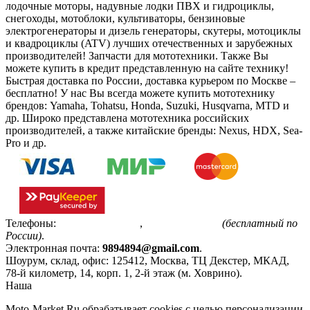
лодочные моторы, надувные лодки ПВХ и гидроциклы,
снегоходы, мотоблоки, культиваторы, бензиновые
электрогенераторы и дизель генераторы, скутеры, мотоциклы
и квадроциклы (ATV) лучших отечественных и зарубежных
производителей! Запчасти для мототехники. Также Вы
можете купить в кредит представленную на сайте технику!
Быстрая доставка по России, доставка курьером по Москве –
бесплатно!
У нас Вы всегда можете купить мототехнику
брендов: Yamaha, Tohatsu, Honda, Suzuki, Husqvarna, MTD и
др. Широко представлена мототехника российских
производителей, а также китайские бренды: Nexus, HDX, Sea-
Pro и др.
Телефоны:
+7(495)799-85-55
,
8(800)511-48-94
(бесплатный по
России)
.
Электронная почта:
9894894@gmail.com
.
Шоурум, склад, офис:
125412
,
Москва
,
ТЦ Декстер, МКАД,
78-й километр, 14, корп. 1, 2-й этаж (м. Ховрино)
.
Наша
Политика конфиденциальности
Moto-Market.Ru обрабатывает сookies с целью персонализации