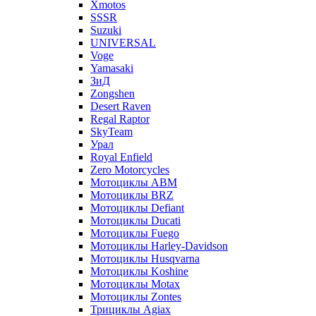
Xmotos
SSSR
Suzuki
UNIVERSAL
Voge
Yamasaki
ЗиД
Zongshen
Desert Raven
Regal Raptor
SkyTeam
Урал
Royal Enfield
Zero Motorcycles
Мотоциклы ABM
Мотоциклы BRZ
Мотоциклы Defiant
Мотоциклы Ducati
Мотоциклы Fuego
Мотоциклы Harley-Davidson
Мотоциклы Husqvarna
Мотоциклы Koshine
Мотоциклы Motax
Мотоциклы Zontes
Трициклы Agiax