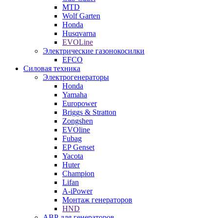
MTD
Wolf Garten
Honda
Husqvarna
EVOLine
Электрические газонокосилки
EFCO
Силовая техника
Электрогенераторы
Honda
Yamaha
Europower
Briggs & Stratton
Zongshen
EVOline
Fubag
EP Genset
Yacota
Huter
Champion
Lifan
A-iPower
Монтаж генераторов
HND
АВР для генераторов