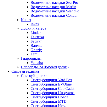
Водометные насадки Sea-Pro
Водометные насадки Marlin
Водометные насадки Seanovo
Водометные насадки Condor
Каноэ
Inkas
Лодки и катера
Linder
Тактика
Беркут
Barents
Grizzly
Terhi
Гидроциклы
Yamaha
Сапборды (SUP-board доски)
Садовая техника
Снегоуборщики
Снегоуборщики Yard Fox
Снегоуборщики EVOline
Снегоуборщики Cub Cadet
Снегоуборщики Husqvarna
Снегоуборщики Honda
Снегоуборщики MTD
Снегоуборщики Herz