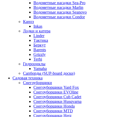
Водометные насадки Sea-Pro
Водометные насадки Marlin
Водометные насадки Seanovo
Водометные насадки Condor
Каноэ
Inkas
Лодки и катера
Linder
Тактика
Беркут
Barents
Grizzly
Terhi
Гидроциклы
Yamaha
Сапборды (SUP-board доски)
Садовая техника
Снегоуборщики
Снегоуборщики Yard Fox
Снегоуборщики EVOline
Снегоуборщики Cub Cadet
Снегоуборщики Husqvarna
Снегоуборщики Honda
Снегоуборщики MTD
Снегоуборщики Herz