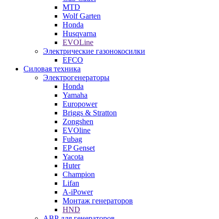
MTD
Wolf Garten
Honda
Husqvarna
EVOLine
Электрические газонокосилки
EFCO
Силовая техника
Электрогенераторы
Honda
Yamaha
Europower
Briggs & Stratton
Zongshen
EVOline
Fubag
EP Genset
Yacota
Huter
Champion
Lifan
A-iPower
Монтаж генераторов
HND
АВР для генераторов