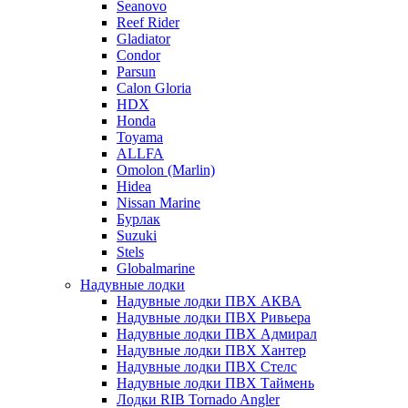
Seanovo
Reef Rider
Gladiator
Condor
Parsun
Calon Gloria
HDX
Honda
Toyama
ALLFA
Omolon (Marlin)
Hidea
Nissan Marine
Бурлак
Suzuki
Stels
Globalmarine
Надувные лодки
Надувные лодки ПВХ АКВА
Надувные лодки ПВХ Ривьера
Надувные лодки ПВХ Адмирал
Надувные лодки ПВХ Хантер
Надувные лодки ПВХ Стелс
Надувные лодки ПВХ Таймень
Лодки RIB Tornado Angler