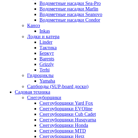
Водометные насадки Sea-Pro
Водометные насадки Marlin
Водометные насадки Seanovo
Водометные насадки Condor
Каноэ
Inkas
Лодки и катера
Linder
Тактика
Беркут
Barents
Grizzly
Terhi
Гидроциклы
Yamaha
Сапборды (SUP-board доски)
Садовая техника
Снегоуборщики
Снегоуборщики Yard Fox
Снегоуборщики EVOline
Снегоуборщики Cub Cadet
Снегоуборщики Husqvarna
Снегоуборщики Honda
Снегоуборщики MTD
Снегоуборщики Herz