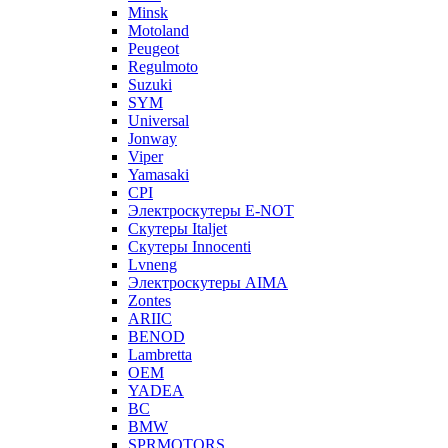
Minsk
Motoland
Peugeot
Regulmoto
Suzuki
SYM
Universal
Jonway
Viper
Yamasaki
CPI
Электроскутеры E-NOT
Скутеры Italjet
Скутеры Innocenti
Lvneng
Электроскутеры AIMA
Zontes
ARIIC
BENOD
Lambretta
OEM
YADEA
BC
BMW
SPRMOTORS