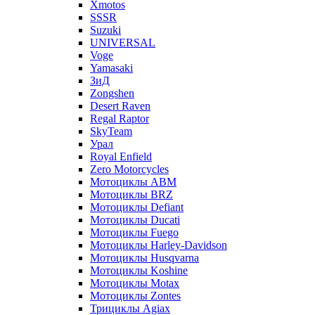
Xmotos
SSSR
Suzuki
UNIVERSAL
Voge
Yamasaki
ЗиД
Zongshen
Desert Raven
Regal Raptor
SkyTeam
Урал
Royal Enfield
Zero Motorcycles
Мотоциклы ABM
Мотоциклы BRZ
Мотоциклы Defiant
Мотоциклы Ducati
Мотоциклы Fuego
Мотоциклы Harley-Davidson
Мотоциклы Husqvarna
Мотоциклы Koshine
Мотоциклы Motax
Мотоциклы Zontes
Трициклы Agiax