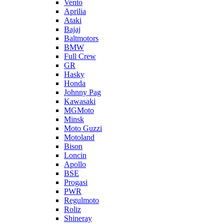
Vento
Aprilia
Ataki
Bajaj
Baltmotors
BMW
Full Crew
GR
Hasky
Honda
Johnny Pag
Kawasaki
MGMoto
Minsk
Moto Guzzi
Motoland
Bison
Loncin
Apollo
BSE
Progasi
PWR
Regulmoto
Roliz
Shineray