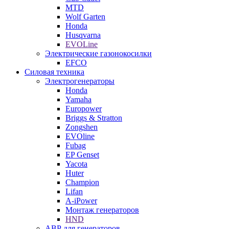
MTD
Wolf Garten
Honda
Husqvarna
EVOLine
Электрические газонокосилки
EFCO
Силовая техника
Электрогенераторы
Honda
Yamaha
Europower
Briggs & Stratton
Zongshen
EVOline
Fubag
EP Genset
Yacota
Huter
Champion
Lifan
A-iPower
Монтаж генераторов
HND
АВР для генераторов