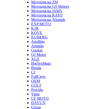
Мотоциклы ZM
Мотоциклы GS Motors
Мотоциклы JAWA
Мотоциклы RATO
Мотоциклы Triumph
EXP MOTO
K2R
KOVE
KUBERG
Apollino
Armada
Gaokin
QJ Motor
XGZ
ИжТехМаш
Benda
CJ
FullCrew
OEM
COLT
Procida
Vinto
CF MOTO
DAYUN
Groza