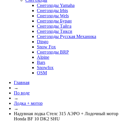
Снегоходы
Снегоходы Yamaha
Снегоходы Irbis
Снегоходы Wels
Снегоходы Буран
Снегоходы Тайга
Снегоходы Тикси
Снегоходы Русская Механика
Dingo
Snow Fox
Снегоходы BRP
Alpine
Bars
Snowfox
OSM
Главная
→
По воде
→
Лодка + мотор
→
Надувная лодка Стелс 315 АЭРО + Лодочный мотор
Honda BF 10 DK2 SHU