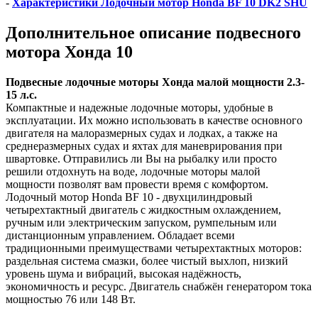
-
Характеристики Лодочный мотор Honda BF 10 DK2 SHU
Дополнительное описание подвесного
мотора Хонда 10
Подвесные лодочные моторы Хонда малой мощности 2.3-
15 л.с.
Компактные и надежные лодочные моторы, удобные в
эксплуатации. Их можно использовать в качестве основного
двигателя на малоразмерных судах и лодках, а также на
среднеразмерных судах и яхтах для маневрирования при
швартовке. Отправились ли Вы на рыбалку или просто
решили отдохнуть на воде, лодочные моторы малой
мощности позволят вам провести время с комфортом.
Лодочный мотор Honda BF 10 - двухцилиндровый
четырехтактный двигатель с жидкостным охлаждением,
ручным или электрическим запуском, румпельным или
дистанционным управлением. Обладает всеми
традиционными преимуществами четырехтактных моторов:
раздельная система смазки, более чистый выхлоп, низкий
уровень шума и вибраций, высокая надёжность,
экономичность и ресурс. Двигатель снабжён генератором тока
мощностью 76 или 148 Вт.