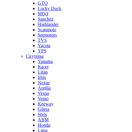
GTO
Lucky Duck
MIVI
Sanchez
Highlander
Scanmoto
Sprmotors
TVS
Yacota
YPS
Скутеры
Yamaha
Racer
Lifan
Irbis
Nexus
Aprilia
Vespa
Vento
Keeway
Gilera
Wels
ABM
Honda
Lima