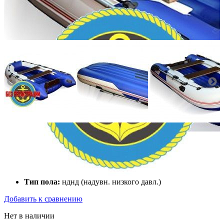
Количество мест:
3
Масса комплекта:
75
Мощность мотора:
10
Тактность двигателя:
4
Длина лодки (см):
315
Тип пола:
нднд (надувн. низкого давл.)
Добавить к сравнению
Нет в наличии