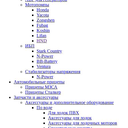
Мотопомпы
Honda
Yacota
Zongshen
Fubag
Koshin
Lifan
HND
ИБП
Stark Country
N-Power
BB-Battery
Ventura
Стабилизаторы напряжения
N-Power
Автомобильные прицепы
Прицепы МЗСА
Прицепы Сталкер
Запчасти и аксессуары
Аксессуары и дополнительное оборудование
По воде
Для лодок ПВХ
Аксессуары для лодок
Аксессуары для лодочных моторов