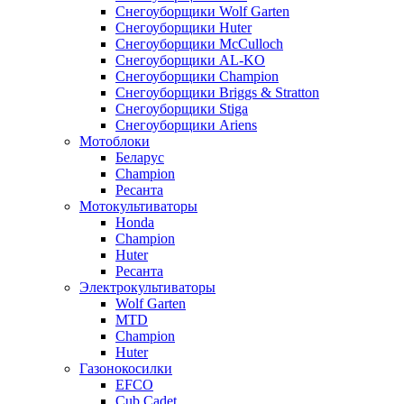
Снегоуборщики Wolf Garten
Снегоуборщики Huter
Снегоуборщики McCulloch
Снегоуборщики AL-KO
Снегоуборщики Champion
Снегоуборщики Briggs & Stratton
Снегоуборщики Stiga
Снегоуборщики Ariens
Мотоблоки
Беларус
Champion
Ресанта
Мотокультиваторы
Honda
Champion
Huter
Ресанта
Электрокультиваторы
Wolf Garten
MTD
Champion
Huter
Газонокосилки
EFCO
Cub Cadet