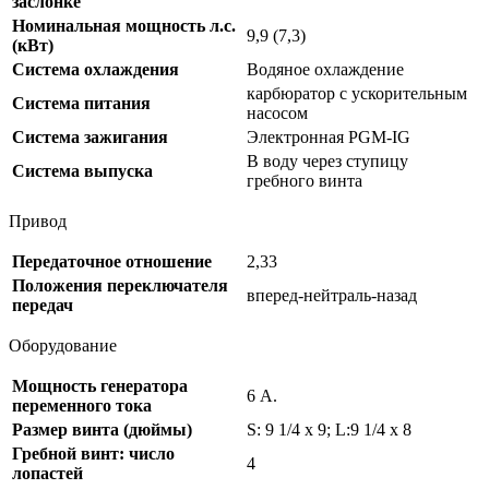
заслонке
Номинальная мощность л.с.
9,9 (7,3)
(кВт)
Система охлаждения
Водяное охлаждение
карбюратор с ускорительным
Система питания
насосом
Система зажигания
Электронная PGM-IG
В воду через ступицу
Система выпуска
гребного винта
Привод
Передаточное отношение
2,33
Положения переключателя
вперед-нейтраль-назад
передач
Оборудование
Мощность генератора
6 А.
переменного тока
Размер винта (дюймы)
S: 9 1/4 x 9; L:9 1/4 x 8
Гребной винт: число
4
лопастей