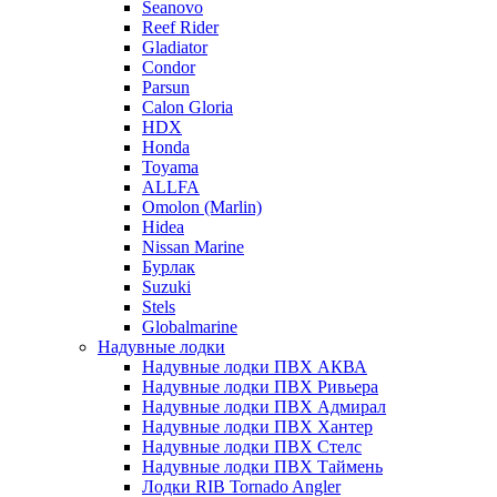
Seanovo
Reef Rider
Gladiator
Condor
Parsun
Calon Gloria
HDX
Honda
Toyama
ALLFA
Omolon (Marlin)
Hidea
Nissan Marine
Бурлак
Suzuki
Stels
Globalmarine
Надувные лодки
Надувные лодки ПВХ АКВА
Надувные лодки ПВХ Ривьера
Надувные лодки ПВХ Адмирал
Надувные лодки ПВХ Хантер
Надувные лодки ПВХ Стелс
Надувные лодки ПВХ Таймень
Лодки RIB Tornado Angler