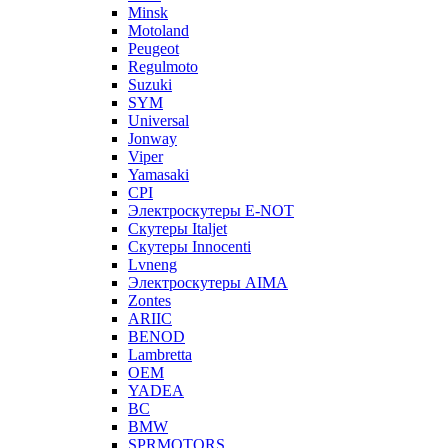
Minsk
Motoland
Peugeot
Regulmoto
Suzuki
SYM
Universal
Jonway
Viper
Yamasaki
CPI
Электроскутеры E-NOT
Скутеры Italjet
Скутеры Innocenti
Lvneng
Электроскутеры AIMA
Zontes
ARIIC
BENOD
Lambretta
OEM
YADEA
BC
BMW
SPRMOTORS