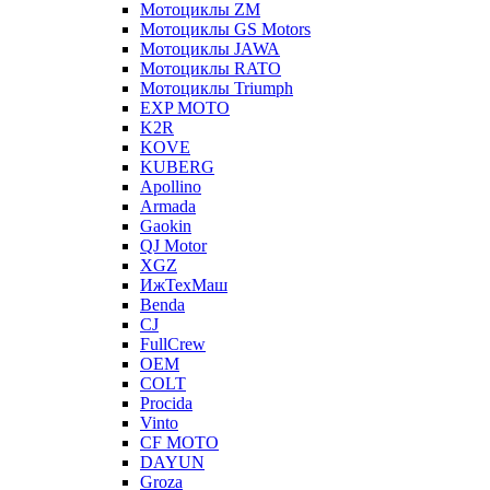
Мотоциклы ZM
Мотоциклы GS Motors
Мотоциклы JAWA
Мотоциклы RATO
Мотоциклы Triumph
EXP MOTO
K2R
KOVE
KUBERG
Apollino
Armada
Gaokin
QJ Motor
XGZ
ИжТехМаш
Benda
CJ
FullCrew
OEM
COLT
Procida
Vinto
CF MOTO
DAYUN
Groza