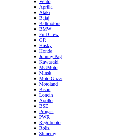
Vento
Aprilia
Ataki
Bajaj
Baltmotors
BMW
Full Crew
GR
Hasky
Honda
Johnny Pag
Kawasaki
MGMoto
Minsk
Moto Guzzi
Motoland
Bison
Loncin
Apollo
BSE
Progasi
PWR
Regulmoto
Roliz
Shineray