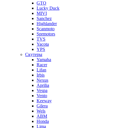
GTO
Lucky Duck
MIVI
Sanchez
Highlander
Scanmoto
Sprmotors
TVS
Yacota
YPS
Скутеры
Yamaha
Racer
Lifan
Irbis
Nexus
Aprilia
Vespa
Vento
Keeway
Gilera
Wels
ABM
Honda
Lima