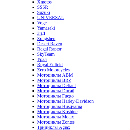
Xmotos
SSSR
Suzuki
UNIVERSAL
Voge
Yamasaki
ЗиД
Zongshen
Desert Raven
Regal Raptor
SkyTeam
Урал
Royal Enfield
Zero Motorcycles
Мотоциклы ABM
Мотоциклы BRZ
Мотоциклы Defiant
Мотоциклы Ducati
Мотоциклы Fuego
Мотоциклы Harley-Davidson
Мотоциклы Husqvarna
Мотоциклы Koshine
Мотоциклы Motax
Мотоциклы Zontes
Трициклы Agiax