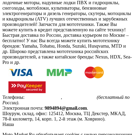
лодочные моторы, надувные лодки ПВХ и гидроциклы,
снегоходы, мотоблоки, культиваторы, бензиновые
электрогенераторы и дизель генераторы, скутеры, мотоциклы
и квадроциклы (ATV) лучших отечественных и зарубежных
производителей! Запчасти для мототехники. Также Вы
можете купить в кредит представленную на сайте технику!
Быстрая доставка по России, доставка курьером по Москве –
бесплатно!
У нас Вы всегда можете купить мототехнику
брендов: Yamaha, Tohatsu, Honda, Suzuki, Husqvarna, MTD и
др. Широко представлена мототехника российских
производителей, а также китайские бренды: Nexus, HDX, Sea-
Pro и др.
Телефоны:
+7(495)799-85-55
,
8(800)511-48-94
(бесплатный по
России)
.
Электронная почта:
9894894@gmail.com
.
Шоурум, склад, офис:
125412
,
Москва
,
ТЦ Декстер, МКАД,
78-й километр, 14, корп. 1, 2-й этаж (м. Ховрино)
.
Наша
Политика конфиденциальности
Moto-Market.Ru обрабатывает сookies с целью персонализации