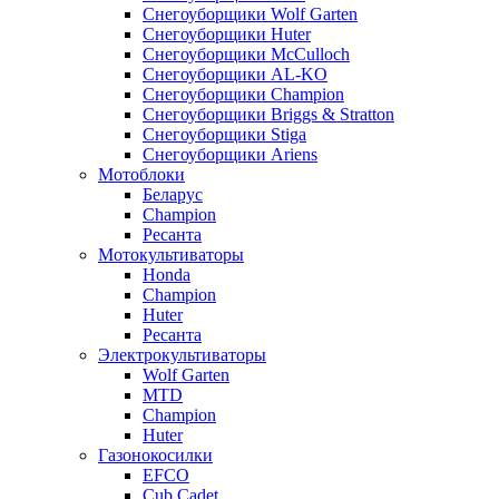
Снегоуборщики Wolf Garten
Снегоуборщики Huter
Снегоуборщики McCulloch
Снегоуборщики AL-KO
Снегоуборщики Champion
Снегоуборщики Briggs & Stratton
Снегоуборщики Stiga
Снегоуборщики Ariens
Мотоблоки
Беларус
Champion
Ресанта
Мотокультиваторы
Honda
Champion
Huter
Ресанта
Электрокультиваторы
Wolf Garten
MTD
Champion
Huter
Газонокосилки
EFCO
Cub Cadet