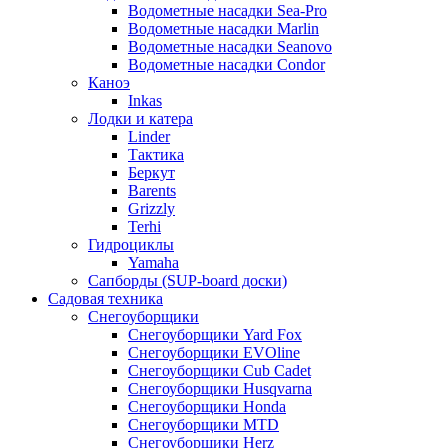
Водометные насадки Sea-Pro
Водометные насадки Marlin
Водометные насадки Seanovo
Водометные насадки Condor
Каноэ
Inkas
Лодки и катера
Linder
Тактика
Беркут
Barents
Grizzly
Terhi
Гидроциклы
Yamaha
Сапборды (SUP-board доски)
Садовая техника
Снегоуборщики
Снегоуборщики Yard Fox
Снегоуборщики EVOline
Снегоуборщики Cub Cadet
Снегоуборщики Husqvarna
Снегоуборщики Honda
Снегоуборщики MTD
Снегоуборщики Herz