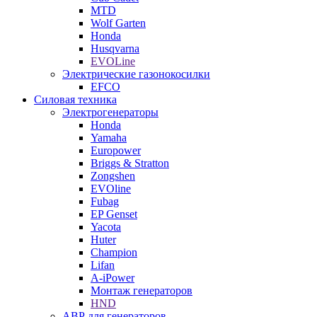
MTD
Wolf Garten
Honda
Husqvarna
EVOLine
Электрические газонокосилки
EFCO
Силовая техника
Электрогенераторы
Honda
Yamaha
Europower
Briggs & Stratton
Zongshen
EVOline
Fubag
EP Genset
Yacota
Huter
Champion
Lifan
A-iPower
Монтаж генераторов
HND
АВР для генераторов