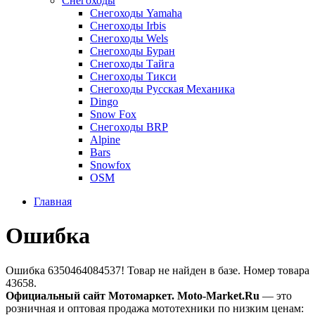
Снегоходы
Снегоходы Yamaha
Снегоходы Irbis
Снегоходы Wels
Снегоходы Буран
Снегоходы Тайга
Снегоходы Тикси
Снегоходы Русская Механика
Dingo
Snow Fox
Снегоходы BRP
Alpine
Bars
Snowfox
OSM
Главная
Ошибка
Ошибка 6350464084537! Товар не найден в базе. Номер товара
43658.
Официальный сайт Мотомаркет.
Moto-Market.Ru
— это
розничная и оптовая продажа мототехники по низким ценам: