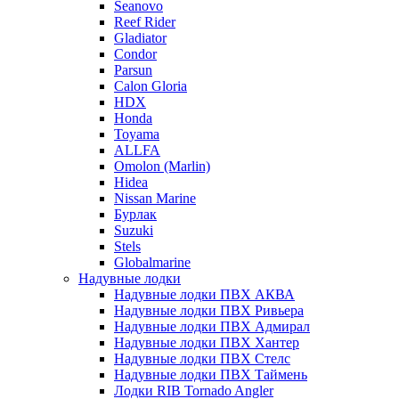
Seanovo
Reef Rider
Gladiator
Condor
Parsun
Calon Gloria
HDX
Honda
Toyama
ALLFA
Omolon (Marlin)
Hidea
Nissan Marine
Бурлак
Suzuki
Stels
Globalmarine
Надувные лодки
Надувные лодки ПВХ АКВА
Надувные лодки ПВХ Ривьера
Надувные лодки ПВХ Адмирал
Надувные лодки ПВХ Хантер
Надувные лодки ПВХ Стелс
Надувные лодки ПВХ Таймень
Лодки RIB Tornado Angler