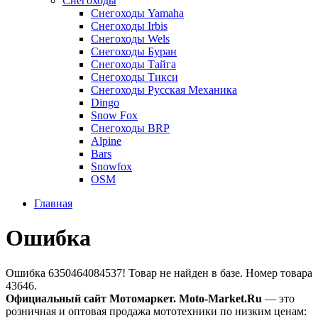
Снегоходы
Снегоходы Yamaha
Снегоходы Irbis
Снегоходы Wels
Снегоходы Буран
Снегоходы Тайга
Снегоходы Тикси
Снегоходы Русская Механика
Dingo
Snow Fox
Снегоходы BRP
Alpine
Bars
Snowfox
OSM
Главная
Ошибка
Ошибка 6350464084537! Товар не найден в базе. Номер товара
43646.
Официальный сайт Мотомаркет.
Moto-Market.Ru
— это
розничная и оптовая продажа мототехники по низким ценам: