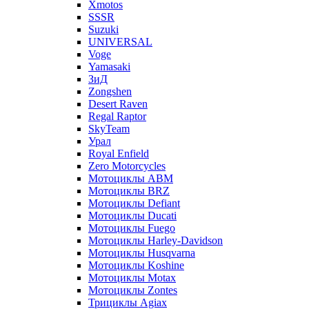
Xmotos
SSSR
Suzuki
UNIVERSAL
Voge
Yamasaki
ЗиД
Zongshen
Desert Raven
Regal Raptor
SkyTeam
Урал
Royal Enfield
Zero Motorcycles
Мотоциклы ABM
Мотоциклы BRZ
Мотоциклы Defiant
Мотоциклы Ducati
Мотоциклы Fuego
Мотоциклы Harley-Davidson
Мотоциклы Husqvarna
Мотоциклы Koshine
Мотоциклы Motax
Мотоциклы Zontes
Трициклы Agiax