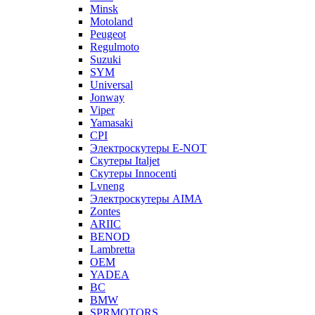
Minsk
Motoland
Peugeot
Regulmoto
Suzuki
SYM
Universal
Jonway
Viper
Yamasaki
CPI
Электроскутеры E-NOT
Скутеры Italjet
Скутеры Innocenti
Lvneng
Электроскутеры AIMA
Zontes
ARIIC
BENOD
Lambretta
OEM
YADEA
BC
BMW
SPRMOTORS