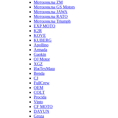
Мотоциклы ZM
Мотоциклы GS Motors
Мотоциклы JAWA
Мотоциклы RATO
Мотоциклы Triumph
EXP MOTO
K2R
KOVE
KUBERG
Apollino
Armada
Gaokin
QJ Motor
XGZ
ИжТехМаш
Benda
CJ
FullCrew
OEM
COLT
Procida
Vinto
CF MOTO
DAYUN
Groza