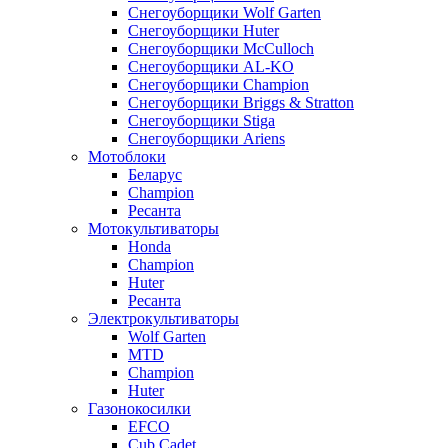
Снегоуборщики Wolf Garten
Снегоуборщики Huter
Снегоуборщики McCulloch
Снегоуборщики AL-KO
Снегоуборщики Champion
Снегоуборщики Briggs & Stratton
Снегоуборщики Stiga
Снегоуборщики Ariens
Мотоблоки
Беларус
Champion
Ресанта
Мотокультиваторы
Honda
Champion
Huter
Ресанта
Электрокультиваторы
Wolf Garten
MTD
Champion
Huter
Газонокосилки
EFCO
Cub Cadet