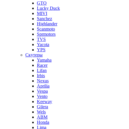
GTO
Lucky Duck
MIVI
Sanchez
Highlander
Scanmoto
Sprmotors
TVS
Yacota
YPS
Скутеры
Yamaha
Racer
Lifan
Irbis
Nexus
Aprilia
Vespa
Vento
Keeway
Gilera
Wels
ABM
Honda
Lima