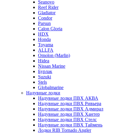
Seanovo
Reef Rider
Gladiator
Condor
Parsun
Calon Gloria
HDX
Honda
Toyama
ALLFA
Omolon (Marlin)
Hidea
Nissan Marine
Бурлак
Suzuki
Stels
Globalmarine
Надувные лодки
Надувные лодки ПВХ АКВА
Надувные лодки ПВХ Ривьера
Надувные лодки ПВХ Адмирал
Надувные лодки ПВХ Хантер
Надувные лодки ПВХ Стелс
Надувные лодки ПВХ Таймень
Лодки RIB Tornado Angler