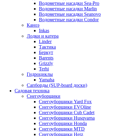
Водометные насадки Sea-Pro
Водометные насадки Marlin
Водометные насадки Seanovo
Водометные насадки Condor
Каноэ
Inkas
Лодки и катера
Linder
Тактика
Беркут
Barents
Grizzly
Terhi
Гидроциклы
Yamaha
Сапборды (SUP-board доски)
Садовая техника
Снегоуборщики
Снегоуборщики Yard Fox
Снегоуборщики EVOline
Снегоуборщики Cub Cadet
Снегоуборщики Husqvarna
Снегоуборщики Honda
Снегоуборщики MTD
Снегоуборщики Herz