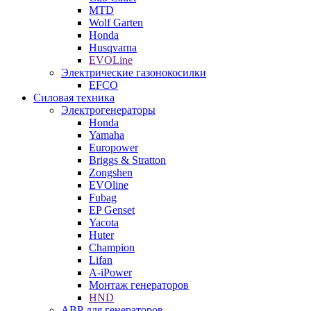
MTD
Wolf Garten
Honda
Husqvarna
EVOLine
Электрические газонокосилки
EFCO
Силовая техника
Электрогенераторы
Honda
Yamaha
Europower
Briggs & Stratton
Zongshen
EVOline
Fubag
EP Genset
Yacota
Huter
Champion
Lifan
A-iPower
Монтаж генераторов
HND
АВР для генераторов