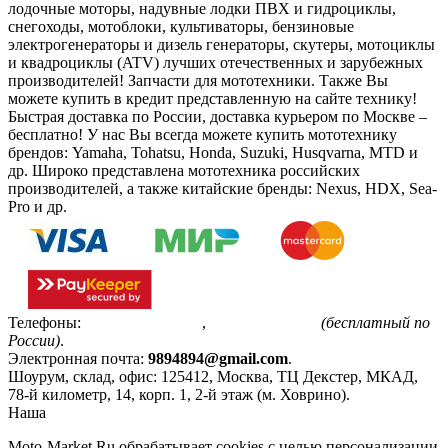
лодочные моторы, надувные лодки ПВХ и гидроциклы,
снегоходы, мотоблоки, культиваторы, бензиновые
электрогенераторы и дизель генераторы, скутеры, мотоциклы
и квадроциклы (ATV) лучших отечественных и зарубежных
производителей! Запчасти для мототехники. Также Вы
можете купить в кредит представленную на сайте технику!
Быстрая доставка по России, доставка курьером по Москве –
бесплатно!
У нас Вы всегда можете купить мототехнику
брендов: Yamaha, Tohatsu, Honda, Suzuki, Husqvarna, MTD и
др. Широко представлена мототехника российских
производителей, а также китайские бренды: Nexus, HDX, Sea-
Pro и др.
Телефоны:
+7(495)799-85-55
,
8(800)511-48-94
(бесплатный по
России)
.
Электронная почта:
9894894@gmail.com
.
Шоурум, склад, офис:
125412
,
Москва
,
ТЦ Декстер, МКАД,
78-й километр, 14, корп. 1, 2-й этаж (м. Ховрино)
.
Наша
Политика конфиденциальности
Moto-Market.Ru обрабатывает сookies с целью персонализации