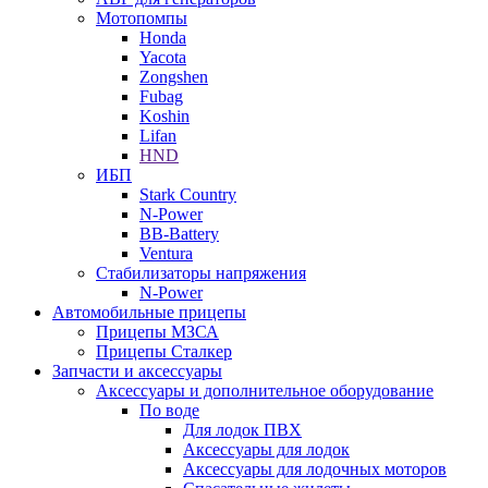
Мотопомпы
Honda
Yacota
Zongshen
Fubag
Koshin
Lifan
HND
ИБП
Stark Country
N-Power
BB-Battery
Ventura
Стабилизаторы напряжения
N-Power
Автомобильные прицепы
Прицепы МЗСА
Прицепы Сталкер
Запчасти и аксессуары
Аксессуары и дополнительное оборудование
По воде
Для лодок ПВХ
Аксессуары для лодок
Аксессуары для лодочных моторов