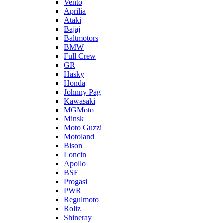
Vento
Aprilia
Ataki
Bajaj
Baltmotors
BMW
Full Crew
GR
Hasky
Honda
Johnny Pag
Kawasaki
MGMoto
Minsk
Moto Guzzi
Motoland
Bison
Loncin
Apollo
BSE
Progasi
PWR
Regulmoto
Roliz
Shineray