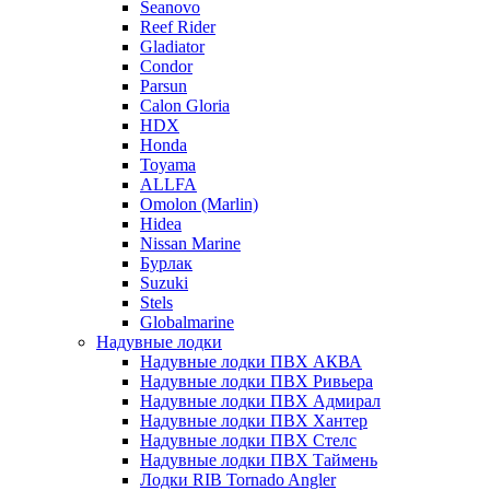
Seanovo
Reef Rider
Gladiator
Condor
Parsun
Calon Gloria
HDX
Honda
Toyama
ALLFA
Omolon (Marlin)
Hidea
Nissan Marine
Бурлак
Suzuki
Stels
Globalmarine
Надувные лодки
Надувные лодки ПВХ АКВА
Надувные лодки ПВХ Ривьера
Надувные лодки ПВХ Адмирал
Надувные лодки ПВХ Хантер
Надувные лодки ПВХ Стелс
Надувные лодки ПВХ Таймень
Лодки RIB Tornado Angler