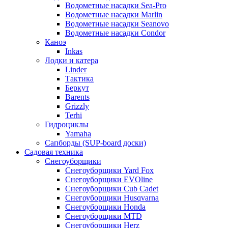
Водометные насадки Sea-Pro
Водометные насадки Marlin
Водометные насадки Seanovo
Водометные насадки Condor
Каноэ
Inkas
Лодки и катера
Linder
Тактика
Беркут
Barents
Grizzly
Terhi
Гидроциклы
Yamaha
Сапборды (SUP-board доски)
Садовая техника
Снегоуборщики
Снегоуборщики Yard Fox
Снегоуборщики EVOline
Снегоуборщики Cub Cadet
Снегоуборщики Husqvarna
Снегоуборщики Honda
Снегоуборщики MTD
Снегоуборщики Herz