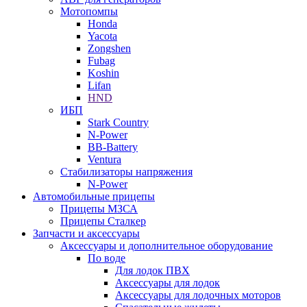
Мотопомпы
Honda
Yacota
Zongshen
Fubag
Koshin
Lifan
HND
ИБП
Stark Country
N-Power
BB-Battery
Ventura
Стабилизаторы напряжения
N-Power
Автомобильные прицепы
Прицепы МЗСА
Прицепы Сталкер
Запчасти и аксессуары
Аксессуары и дополнительное оборудование
По воде
Для лодок ПВХ
Аксессуары для лодок
Аксессуары для лодочных моторов