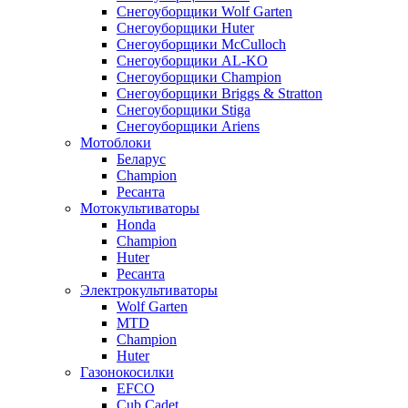
Снегоуборщики Wolf Garten
Снегоуборщики Huter
Снегоуборщики McCulloch
Снегоуборщики AL-KO
Снегоуборщики Champion
Снегоуборщики Briggs & Stratton
Снегоуборщики Stiga
Снегоуборщики Ariens
Мотоблоки
Беларус
Champion
Ресанта
Мотокультиваторы
Honda
Champion
Huter
Ресанта
Электрокультиваторы
Wolf Garten
MTD
Champion
Huter
Газонокосилки
EFCO
Cub Cadet