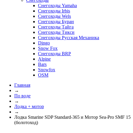
Снегоходы
Снегоходы Yamaha
Снегоходы Irbis
Снегоходы Wels
Снегоходы Буран
Снегоходы Тайга
Снегоходы Тикси
Снегоходы Русская Механика
Dingo
Snow Fox
Снегоходы BRP
Alpine
Bars
Snowfox
OSM
Главная
→
По воде
→
Лодка + мотор
→
Лодка Smarine SDP Standard-365 и Мотор Sea-Pro SMF 15
(болотоход)