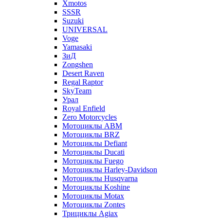
Xmotos
SSSR
Suzuki
UNIVERSAL
Voge
Yamasaki
ЗиД
Zongshen
Desert Raven
Regal Raptor
SkyTeam
Урал
Royal Enfield
Zero Motorcycles
Мотоциклы ABM
Мотоциклы BRZ
Мотоциклы Defiant
Мотоциклы Ducati
Мотоциклы Fuego
Мотоциклы Harley-Davidson
Мотоциклы Husqvarna
Мотоциклы Koshine
Мотоциклы Motax
Мотоциклы Zontes
Трициклы Agiax