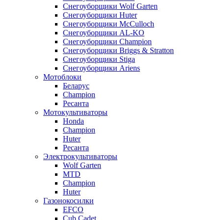
Снегоуборщики Wolf Garten
Снегоуборщики Huter
Снегоуборщики McCulloch
Снегоуборщики AL-KO
Снегоуборщики Champion
Снегоуборщики Briggs & Stratton
Снегоуборщики Stiga
Снегоуборщики Ariens
Мотоблоки
Беларус
Champion
Ресанта
Мотокультиваторы
Honda
Champion
Huter
Ресанта
Электрокультиваторы
Wolf Garten
MTD
Champion
Huter
Газонокосилки
EFCO
Cub Cadet