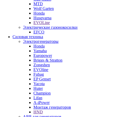
MTD
Wolf Garten
Honda
Husqvarna
EVOLine
Электрические газонокосилки
EFCO
Силовая техника
Электрогенераторы
Honda
Yamaha
Europower
Briggs & Stratton
Zongshen
EVOline
Fubag
EP Genset
Yacota
Huter
Champion
Lifan
A-iPower
Монтаж генераторов
HND
АВР для генераторов