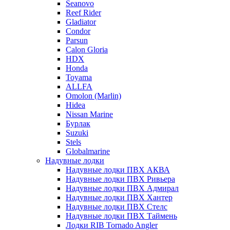
Seanovo
Reef Rider
Gladiator
Condor
Parsun
Calon Gloria
HDX
Honda
Toyama
ALLFA
Omolon (Marlin)
Hidea
Nissan Marine
Бурлак
Suzuki
Stels
Globalmarine
Надувные лодки
Надувные лодки ПВХ АКВА
Надувные лодки ПВХ Ривьера
Надувные лодки ПВХ Адмирал
Надувные лодки ПВХ Хантер
Надувные лодки ПВХ Стелс
Надувные лодки ПВХ Таймень
Лодки RIB Tornado Angler