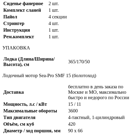
Сиденье фанерное
2 шт.
Комплект сланей
1 шт.
Пайол
4 секции
Стрингер
4 шт.
Инструкция
1 шт.
Рем.комплект
1 шт.
УПАКОВКА
Лодка (Длина/Ширина/
365/170/50
Высота), см
Лодочный мотор Sea-Pro SMF 15 (болотоход)
бесплатно в день заказа по
Доставка
Москве и МО, максимально
быстро и недорого по России
Мощность, л.с / кВт
15 / 11
Максимальные обороты
3600
Тип двигателя
4-тактный, 1-цилиндровый
Объём, см куб
420
Диаметр / ход поршня, мм
90 х 66