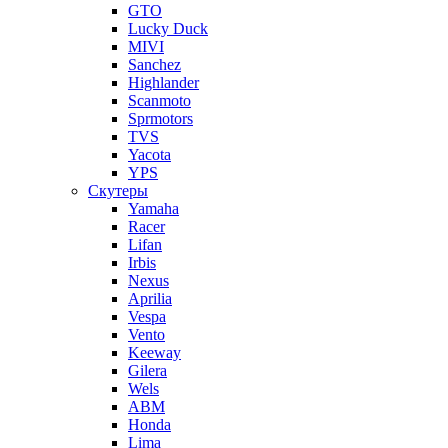
GTO
Lucky Duck
MIVI
Sanchez
Highlander
Scanmoto
Sprmotors
TVS
Yacota
YPS
Скутеры
Yamaha
Racer
Lifan
Irbis
Nexus
Aprilia
Vespa
Vento
Keeway
Gilera
Wels
ABM
Honda
Lima