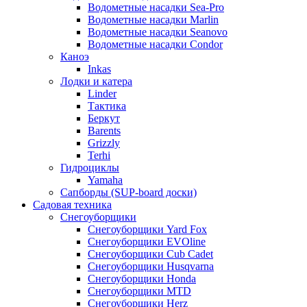
Водометные насадки Sea-Pro
Водометные насадки Marlin
Водометные насадки Seanovo
Водометные насадки Condor
Каноэ
Inkas
Лодки и катера
Linder
Тактика
Беркут
Barents
Grizzly
Terhi
Гидроциклы
Yamaha
Сапборды (SUP-board доски)
Садовая техника
Снегоуборщики
Снегоуборщики Yard Fox
Снегоуборщики EVOline
Снегоуборщики Cub Cadet
Снегоуборщики Husqvarna
Снегоуборщики Honda
Снегоуборщики MTD
Снегоуборщики Herz