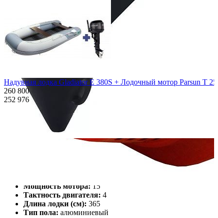
Надувная лодка Gladiator E 380S + Лодочный мотор Parsun T 2
260 800
252 976
Характеристики
Описание
Дополнения к товару
Видео
Отзывы
Характеристики
Количество мест:
6
Масса комплекта:
105
Мощность мотора:
15
Тактность двигателя:
4
Длина лодки (см):
365
Тип пола:
алюминиевый