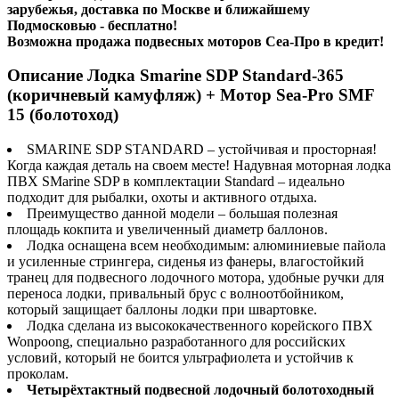
зарубежья, доставка по Москве и ближайшему
Подмосковью - бесплатно!
Возможна продажа подвесных моторов Сеа-Про в кредит!
Описание Лодка Smarine SDP Standard-365
(коричневый камуфляж) + Мотор Sea-Pro SMF
15 (болотоход)
SMARINE SDP STANDARD – устойчивая и просторная!
Когда каждая деталь на своем месте! Надувная моторная лодка
ПВХ SMarine SDP в комплектации Standard – идеально
подходит для рыбалки, охоты и активного отдыха.
Преимущество данной модели – большая полезная
площадь кокпита и увеличенный диаметр баллонов.
Лодка оснащена всем необходимым: алюминиевые пайола
и усиленные стрингера, сиденья из фанеры, влагостойкий
транец для подвесного лодочного мотора, удобные ручки для
переноса лодки, привальный брус с волноотбойником,
который защищает баллоны лодки при швартовке.
Лодка сделана из высококачественного корейского ПВХ
Wonpoong, специально разработанного для российских
условий, который не боится ультрафиолета и устойчив к
проколам.
Четырёхтактный подвесной лодочный болотоходный