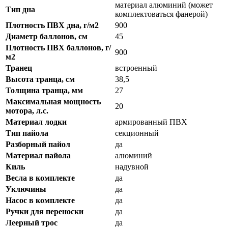
материал алюминий (может
Тип дна
комплектоваться фанерой)
Плотность ПВХ дна, г/м2
900
Диаметр баллонов, см
45
Плотность ПВХ баллонов, г/
900
м2
Транец
встроенный
Высота транца, см
38,5
Толщина транца, мм
27
Максимальная мощность
20
мотора, л.с.
Материал лодки
армированный ПВХ
Тип пайола
секционный
Разборный пайол
да
Материал пайола
алюминий
Киль
надувной
Весла в комплекте
да
Уключины
да
Насос в комплекте
да
Ручки для переноски
да
Леерный трос
да