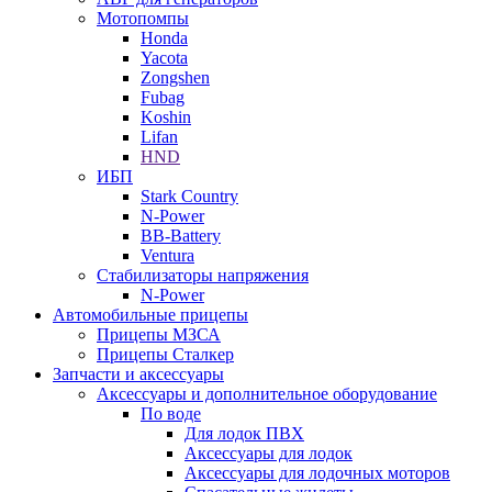
Мотопомпы
Honda
Yacota
Zongshen
Fubag
Koshin
Lifan
HND
ИБП
Stark Country
N-Power
BB-Battery
Ventura
Стабилизаторы напряжения
N-Power
Автомобильные прицепы
Прицепы МЗСА
Прицепы Сталкер
Запчасти и аксессуары
Аксессуары и дополнительное оборудование
По воде
Для лодок ПВХ
Аксессуары для лодок
Аксессуары для лодочных моторов