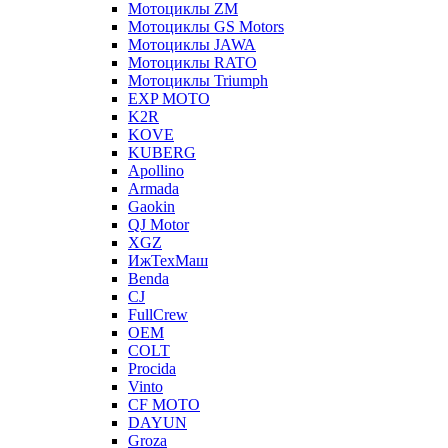
Мотоциклы ZM
Мотоциклы GS Motors
Мотоциклы JAWA
Мотоциклы RATO
Мотоциклы Triumph
EXP MOTO
K2R
KOVE
KUBERG
Apollino
Armada
Gaokin
QJ Motor
XGZ
ИжТехМаш
Benda
CJ
FullCrew
OEM
COLT
Procida
Vinto
CF MOTO
DAYUN
Groza