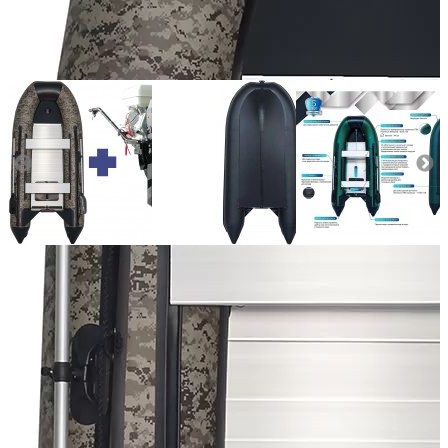
Количество мест:
6
Масса комплекта:
105
Мощность мотора:
15
Тактность двигателя:
4
Длина лодки (см):
365
Тип пола:
алюминиевый
Добавить к сравнению
Нет в наличии