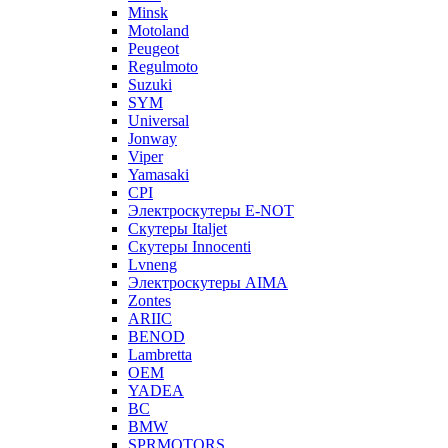
Minsk
Motoland
Peugeot
Regulmoto
Suzuki
SYM
Universal
Jonway
Viper
Yamasaki
CPI
Электроскутеры E-NOT
Скутеры Italjet
Скутеры Innocenti
Lvneng
Электроскутеры AIMA
Zontes
ARIIC
BENOD
Lambretta
OEM
YADEA
BC
BMW
SPRMOTORS