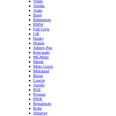
Vento
Aprilia
Ataki
Bajaj
Baltmotors
BMW
Full Crew
GR
Hasky
Honda
Johnny Pag
Kawasaki
MGMoto
Minsk
Moto Guzzi
Motoland
Bison
Loncin
Apollo
BSE
Progasi
PWR
Regulmoto
Roliz
Shineray