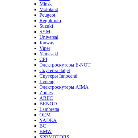
Minsk
Motoland
Peugeot
Regulmoto
Suzuki
SYM
Universal
Jonway
Viper
Yamasaki
CPI
Электроскутеры E-NOT
Скутеры Italjet
Скутеры Innocenti
Lvneng
Электроскутеры AIMA
Zontes
ARIIC
BENOD
Lambretta
OEM
YADEA
BC
BMW
SPRMOTORS