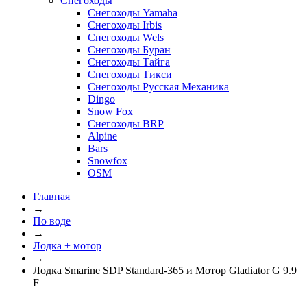
Снегоходы
Снегоходы Yamaha
Снегоходы Irbis
Снегоходы Wels
Снегоходы Буран
Снегоходы Тайга
Снегоходы Тикси
Снегоходы Русская Механика
Dingo
Snow Fox
Снегоходы BRP
Alpine
Bars
Snowfox
OSM
Главная
→
По воде
→
Лодка + мотор
→
Лодка Smarine SDP Standard-365 и Мотор Gladiator G 9.9
F