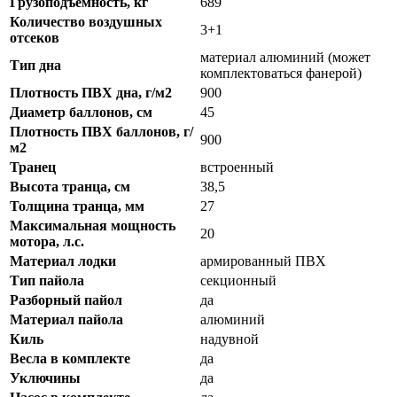
Грузоподъемность, кг
689
Количество воздушных
3+1
отсеков
материал алюминий (может
Тип дна
комплектоваться фанерой)
Плотность ПВХ дна, г/м2
900
Диаметр баллонов, см
45
Плотность ПВХ баллонов, г/
900
м2
Транец
встроенный
Высота транца, см
38,5
Толщина транца, мм
27
Максимальная мощность
20
мотора, л.с.
Материал лодки
армированный ПВХ
Тип пайола
секционный
Разборный пайол
да
Материал пайола
алюминий
Киль
надувной
Весла в комплекте
да
Уключины
да