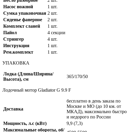
Весло разборное
2 шт.
Насос ножной
1 шт.
Сумка упаковочная
2 шт.
Сиденье фанерное
2 шт.
Комплект сланей
1 шт.
Пайол
4 секции
Стрингер
4 шт.
Инструкция
1 шт.
Рем.комплект
1 шт.
УПАКОВКА
Лодка (Длина/Ширина/
365/170/50
Высота), см
Лодочный мотор Gladiator G 9.9 F
бесплатно в день заказа по
Москве и МО (до 10 км. от
Доставка
МКАД), максимально быстро
и недорого по России
Мощность, л.с (кВт)
9,9 (7,3)
Максимальные обороты, об/