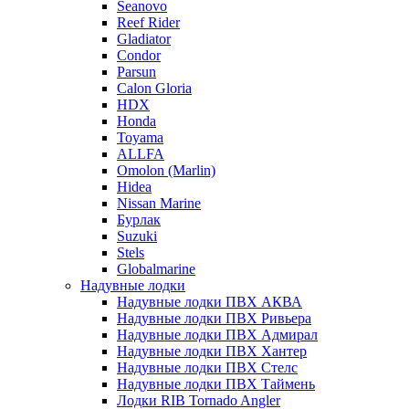
Seanovo
Reef Rider
Gladiator
Condor
Parsun
Calon Gloria
HDX
Honda
Toyama
ALLFA
Omolon (Marlin)
Hidea
Nissan Marine
Бурлак
Suzuki
Stels
Globalmarine
Надувные лодки
Надувные лодки ПВХ АКВА
Надувные лодки ПВХ Ривьера
Надувные лодки ПВХ Адмирал
Надувные лодки ПВХ Хантер
Надувные лодки ПВХ Стелс
Надувные лодки ПВХ Таймень
Лодки RIB Tornado Angler