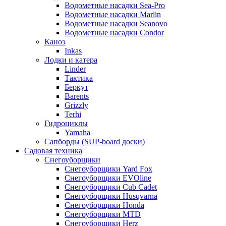
Водометные насадки Sea-Pro
Водометные насадки Marlin
Водометные насадки Seanovo
Водометные насадки Condor
Каноэ
Inkas
Лодки и катера
Linder
Тактика
Беркут
Barents
Grizzly
Terhi
Гидроциклы
Yamaha
Сапборды (SUP-board доски)
Садовая техника
Снегоуборщики
Снегоуборщики Yard Fox
Снегоуборщики EVOline
Снегоуборщики Cub Cadet
Снегоуборщики Husqvarna
Снегоуборщики Honda
Снегоуборщики MTD
Снегоуборщики Herz