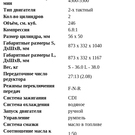
4500-5500
мин
Тип двигателя
2-х тактный
Кол-во цилиндров
2
Объём, см. куб.
246
Компрессия
6.8:1
Размер цилиндра, мм
56 x 50
Габаритные размеры S,
873 х 332 х 1040
ДхШхВ, мм
Габаритные размеры L,
873 х 332 х 1167
ДхШхВ, мм
Вес, кг
S - 36.0 L - 38.0
Передаточное число
27:13 (2.08)
редуктора
Режимы переключения
F-N-R
передач
Система зажигания
CDI
Система охлаждения
водяное
Запуск двигателя
ручной
Управление
румпель
Система смазки
масло в топливе
Соотношение масла к
1:50