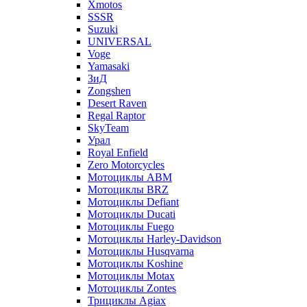
Xmotos
SSSR
Suzuki
UNIVERSAL
Voge
Yamasaki
ЗиД
Zongshen
Desert Raven
Regal Raptor
SkyTeam
Урал
Royal Enfield
Zero Motorcycles
Мотоциклы ABM
Мотоциклы BRZ
Мотоциклы Defiant
Мотоциклы Ducati
Мотоциклы Fuego
Мотоциклы Harley-Davidson
Мотоциклы Husqvarna
Мотоциклы Koshine
Мотоциклы Motax
Мотоциклы Zontes
Трициклы Agiax