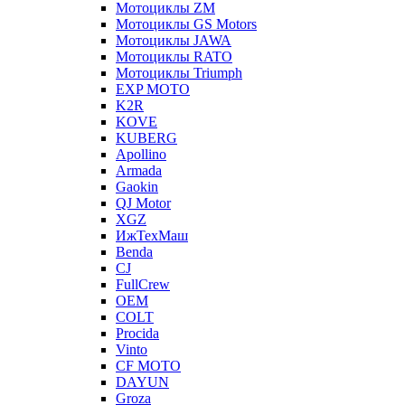
Мотоциклы ZM
Мотоциклы GS Motors
Мотоциклы JAWA
Мотоциклы RATO
Мотоциклы Triumph
EXP MOTO
K2R
KOVE
KUBERG
Apollino
Armada
Gaokin
QJ Motor
XGZ
ИжТехМаш
Benda
CJ
FullCrew
OEM
COLT
Procida
Vinto
CF MOTO
DAYUN
Groza