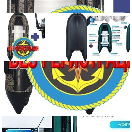
Количество мест:
6
Масса комплекта:
95
Мощность мотора:
9.9
Тактность двигателя:
2
Длина лодки (см):
365
Тип пола:
алюминиевый
Добавить к сравнению
Нет в наличии
Сообщить о наличии