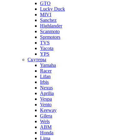
GTO
Lucky Duck
MIVI
Sanchez
Highlander
Scanmoto
Sprmotors
TVS
Yacota
YPS
Скутеры
Yamaha
Racer
Lifan
Irbis
Nexus
Aprilia
Vespa
Vento
Keeway
Gilera
Wels
ABM
Honda
Lima