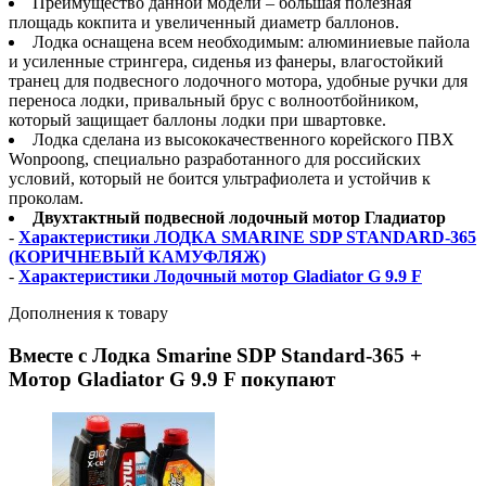
Преимущество данной модели – большая полезная
площадь кокпита и увеличенный диаметр баллонов.
Лодка оснащена всем необходимым: алюминиевые пайола
и усиленные стрингера, сиденья из фанеры, влагостойкий
транец для подвесного лодочного мотора, удобные ручки для
переноса лодки, привальный брус с волноотбойником,
который защищает баллоны лодки при швартовке.
Лодка сделана из высококачественного корейского ПВХ
Wonpoong, специально разработанного для российских
условий, который не боится ультрафиолета и устойчив к
проколам.
Двухтактный подвесной лодочный мотор Гладиатор
-
Характеристики ЛОДКА SMARINE SDP STANDARD-365
(КОРИЧНЕВЫЙ КАМУФЛЯЖ)
-
Характеристики Лодочный мотор Gladiator G 9.9 F
Дополнения к товару
Вместе с Лодка Smarine SDP Standard-365 +
Мотор Gladiator G 9.9 F покупают