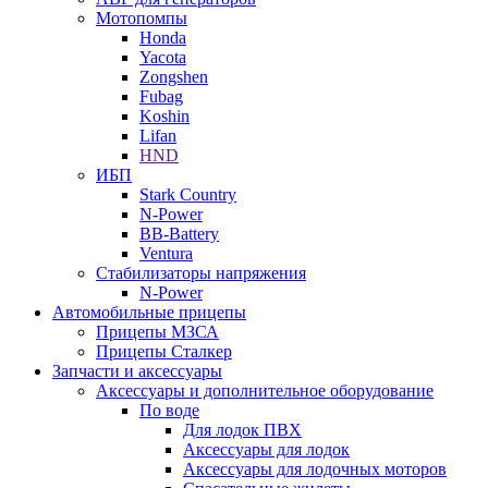
Мотопомпы
Honda
Yacota
Zongshen
Fubag
Koshin
Lifan
HND
ИБП
Stark Country
N-Power
BB-Battery
Ventura
Стабилизаторы напряжения
N-Power
Автомобильные прицепы
Прицепы МЗСА
Прицепы Сталкер
Запчасти и аксессуары
Аксессуары и дополнительное оборудование
По воде
Для лодок ПВХ
Аксессуары для лодок
Аксессуары для лодочных моторов