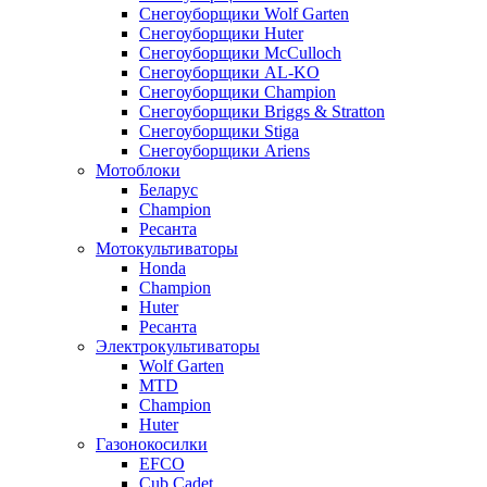
Снегоуборщики Wolf Garten
Снегоуборщики Huter
Снегоуборщики McCulloch
Снегоуборщики AL-KO
Снегоуборщики Champion
Снегоуборщики Briggs & Stratton
Снегоуборщики Stiga
Снегоуборщики Ariens
Мотоблоки
Беларус
Champion
Ресанта
Мотокультиваторы
Honda
Champion
Huter
Ресанта
Электрокультиваторы
Wolf Garten
MTD
Champion
Huter
Газонокосилки
EFCO
Cub Cadet