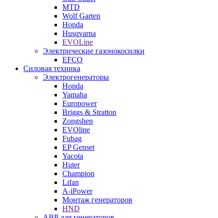
MTD
Wolf Garten
Honda
Husqvarna
EVOLine
Электрические газонокосилки
EFCO
Силовая техника
Электрогенераторы
Honda
Yamaha
Europower
Briggs & Stratton
Zongshen
EVOline
Fubag
EP Genset
Yacota
Huter
Champion
Lifan
A-iPower
Монтаж генераторов
HND
АВР для генераторов