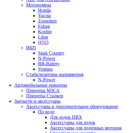
Мотопомпы
Honda
Yacota
Zongshen
Fubag
Koshin
Lifan
HND
ИБП
Stark Country
N-Power
BB-Battery
Ventura
Стабилизаторы напряжения
N-Power
Автомобильные прицепы
Прицепы МЗСА
Прицепы Сталкер
Запчасти и аксессуары
Аксессуары и дополнительное оборудование
По воде
Для лодок ПВХ
Аксессуары для лодок
Аксессуары для лодочных моторов