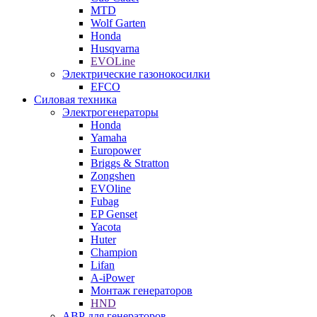
MTD
Wolf Garten
Honda
Husqvarna
EVOLine
Электрические газонокосилки
EFCO
Силовая техника
Электрогенераторы
Honda
Yamaha
Europower
Briggs & Stratton
Zongshen
EVOline
Fubag
EP Genset
Yacota
Huter
Champion
Lifan
A-iPower
Монтаж генераторов
HND
АВР для генераторов