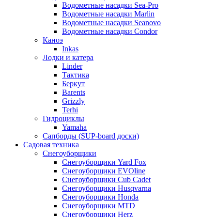
Водометные насадки Sea-Pro
Водометные насадки Marlin
Водометные насадки Seanovo
Водометные насадки Condor
Каноэ
Inkas
Лодки и катера
Linder
Тактика
Беркут
Barents
Grizzly
Terhi
Гидроциклы
Yamaha
Сапборды (SUP-board доски)
Садовая техника
Снегоуборщики
Снегоуборщики Yard Fox
Снегоуборщики EVOline
Снегоуборщики Cub Cadet
Снегоуборщики Husqvarna
Снегоуборщики Honda
Снегоуборщики MTD
Снегоуборщики Herz