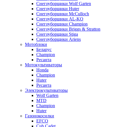
Снегоуборщики Wolf Garten
Снегоуборщики Huter
Снегоуборщики McCulloch
Снегоуборщики AL-KO
Снегоуборщики Champion
Снегоуборщики Briggs & Stratton
Снегоуборщики Stiga
Снегоуборщики Ariens
Мотоблоки
Беларус
Champion
Ресанта
Мотокультиваторы
Honda
Champion
Huter
Ресанта
Электрокультиваторы
Wolf Garten
MTD
Champion
Huter
Газонокосилки
EFCO
Cub Cadet