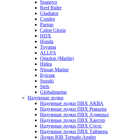
Seanovo
Reef Rider
Gladiator
Condor
Parsun
Calon Gloria
HDX
Honda
Toyama
ALLFA
Omolon (Marlin)
Hidea
Nissan Marine
Бурлак
Suzuki
Stels
Globalmarine
Надувные лодки
Надувные лодки ПВХ АКВА
Надувные лодки ПВХ Ривьера
Надувные лодки ПВХ Адмирал
Надувные лодки ПВХ Хантер
Надувные лодки ПВХ Стелс
Надувные лодки ПВХ Таймень
Лодки RIB Tornado Angler