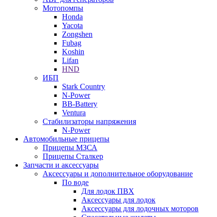
Мотопомпы
Honda
Yacota
Zongshen
Fubag
Koshin
Lifan
HND
ИБП
Stark Country
N-Power
BB-Battery
Ventura
Стабилизаторы напряжения
N-Power
Автомобильные прицепы
Прицепы МЗСА
Прицепы Сталкер
Запчасти и аксессуары
Аксессуары и дополнительное оборудование
По воде
Для лодок ПВХ
Аксессуары для лодок
Аксессуары для лодочных моторов