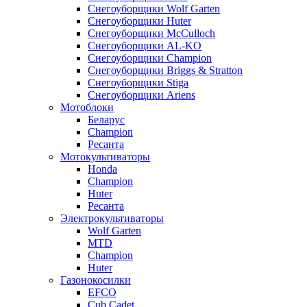
Снегоуборщики Wolf Garten
Снегоуборщики Huter
Снегоуборщики McCulloch
Снегоуборщики AL-KO
Снегоуборщики Champion
Снегоуборщики Briggs & Stratton
Снегоуборщики Stiga
Снегоуборщики Ariens
Мотоблоки
Беларус
Champion
Ресанта
Мотокультиваторы
Honda
Champion
Huter
Ресанта
Электрокультиваторы
Wolf Garten
MTD
Champion
Huter
Газонокосилки
EFCO
Cub Cadet