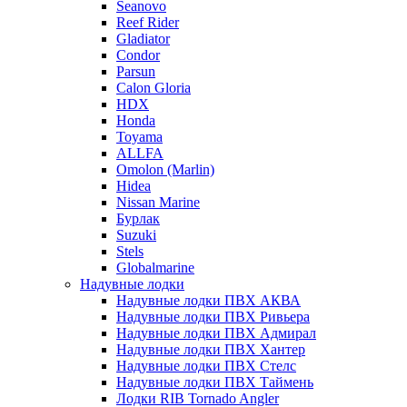
Seanovo
Reef Rider
Gladiator
Condor
Parsun
Calon Gloria
HDX
Honda
Toyama
ALLFA
Omolon (Marlin)
Hidea
Nissan Marine
Бурлак
Suzuki
Stels
Globalmarine
Надувные лодки
Надувные лодки ПВХ АКВА
Надувные лодки ПВХ Ривьера
Надувные лодки ПВХ Адмирал
Надувные лодки ПВХ Хантер
Надувные лодки ПВХ Стелс
Надувные лодки ПВХ Таймень
Лодки RIB Tornado Angler