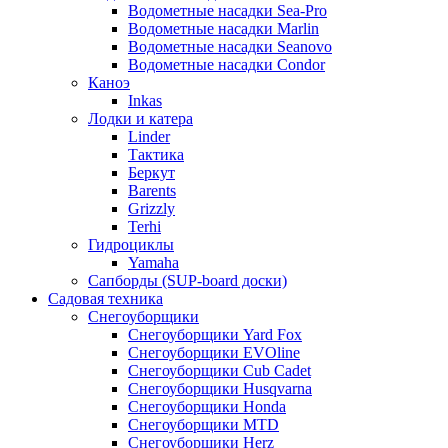
Водометные насадки Sea-Pro
Водометные насадки Marlin
Водометные насадки Seanovo
Водометные насадки Condor
Каноэ
Inkas
Лодки и катера
Linder
Тактика
Беркут
Barents
Grizzly
Terhi
Гидроциклы
Yamaha
Сапборды (SUP-board доски)
Садовая техника
Снегоуборщики
Снегоуборщики Yard Fox
Снегоуборщики EVOline
Снегоуборщики Cub Cadet
Снегоуборщики Husqvarna
Снегоуборщики Honda
Снегоуборщики MTD
Снегоуборщики Herz