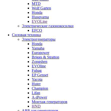
MTD
Wolf Garten
Honda
Husqvarna
EVOLine
Электрические газонокосилки
EFCO
Силовая техника
Электрогенераторы
Honda
Yamaha
Europower
Briggs & Stratton
Zongshen
EVOline
Fubag
EP Genset
Yacota
Huter
Champion
Lifan
A-iPower
Монтаж генераторов
HND
АВР для генераторов