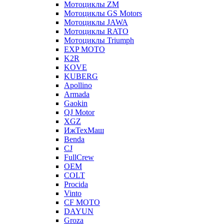
Мотоциклы ZM
Мотоциклы GS Motors
Мотоциклы JAWA
Мотоциклы RATO
Мотоциклы Triumph
EXP MOTO
K2R
KOVE
KUBERG
Apollino
Armada
Gaokin
QJ Motor
XGZ
ИжТехМаш
Benda
CJ
FullCrew
OEM
COLT
Procida
Vinto
CF MOTO
DAYUN
Groza