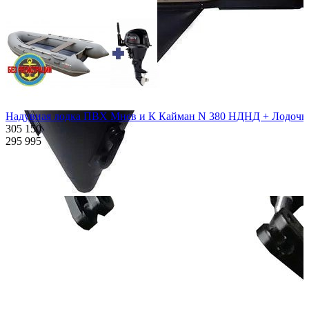
Надувная лодка ПВХ Мнев и К Кайман N 380 НДНД + Лодочный
305 150
295 995
Характеристики
Описание
Дополнения к товару
Видео
Отзывы
Характеристики
Количество мест:
6
Масса комплекта:
117
Мощность мотора:
18
Тактность двигателя:
4
Длина лодки (см):
365
Тип пола:
алюминиевый