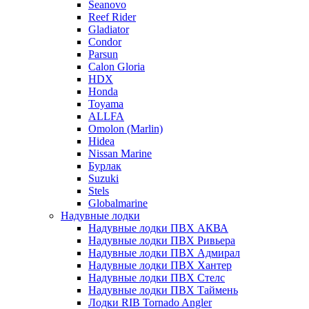
Seanovo
Reef Rider
Gladiator
Condor
Parsun
Calon Gloria
HDX
Honda
Toyama
ALLFA
Omolon (Marlin)
Hidea
Nissan Marine
Бурлак
Suzuki
Stels
Globalmarine
Надувные лодки
Надувные лодки ПВХ АКВА
Надувные лодки ПВХ Ривьера
Надувные лодки ПВХ Адмирал
Надувные лодки ПВХ Хантер
Надувные лодки ПВХ Стелс
Надувные лодки ПВХ Таймень
Лодки RIB Tornado Angler