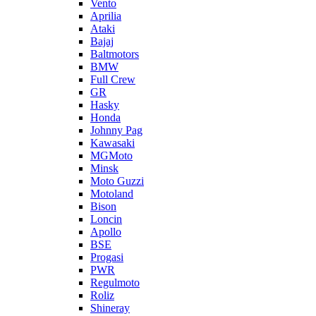
Vento
Aprilia
Ataki
Bajaj
Baltmotors
BMW
Full Crew
GR
Hasky
Honda
Johnny Pag
Kawasaki
MGMoto
Minsk
Moto Guzzi
Motoland
Bison
Loncin
Apollo
BSE
Progasi
PWR
Regulmoto
Roliz
Shineray