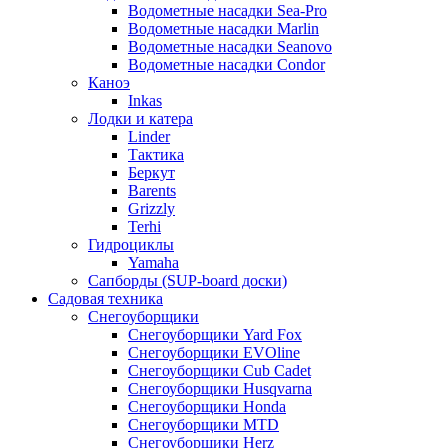
Водометные насадки Sea-Pro
Водометные насадки Marlin
Водометные насадки Seanovo
Водометные насадки Condor
Каноэ
Inkas
Лодки и катера
Linder
Тактика
Беркут
Barents
Grizzly
Terhi
Гидроциклы
Yamaha
Сапборды (SUP-board доски)
Садовая техника
Снегоуборщики
Снегоуборщики Yard Fox
Снегоуборщики EVOline
Снегоуборщики Cub Cadet
Снегоуборщики Husqvarna
Снегоуборщики Honda
Снегоуборщики MTD
Снегоуборщики Herz