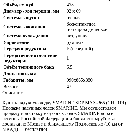
Объём, см куб
458
Диаметр / ход поршня, мм
92 х 69
Система запуска
ручная
бесконтактное
Система зажигания
полупроводниковое
Система охлаждения
воздушное
Управление
румпель
Передачи редуктора
F (передний)
Передаточное отношение
1
редуктора:
Объём топливного бака
6.5
Длина ноги, мм
Габариты, мм
990х865х380
Вес, кг
47
Описание
Купить надувную лодку SMARINE SDP MAX-365 (СИНЯЯ).
Продажа надувных лодок SMARINE. Мы осуществляем
продажу и доставку надувных лодок SMARINE во все
регионы Российской Федерации и ближнего зарубежья,
доставка по Москве и ближайшему Подмосковью (10 км от
МКАД) — бесплатно!