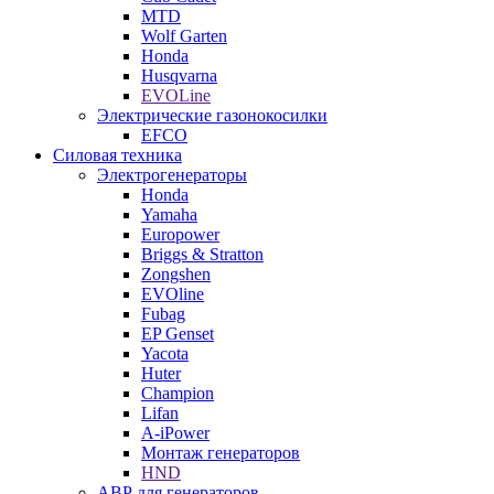
MTD
Wolf Garten
Honda
Husqvarna
EVOLine
Электрические газонокосилки
EFCO
Силовая техника
Электрогенераторы
Honda
Yamaha
Europower
Briggs & Stratton
Zongshen
EVOline
Fubag
EP Genset
Yacota
Huter
Champion
Lifan
A-iPower
Монтаж генераторов
HND
АВР для генераторов