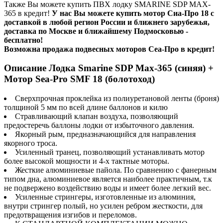
Также Вы можете купить ПВХ лодку SMARINE SDP MAX-
365 в кредит!
У нас Вы можете купить мотор Сиа-Про 18 с
доставкой в любой регион России и ближнего зарубежья,
доставка по Москве и ближайшему Подмосковью -
бесплатно!
Возможна продажа подвесных моторов Сеа-Про в кредит!
Описание Лодка Smarine SDP Max-365 (синяя) +
Мотор Sea-Pro SMF 18 (болотоход)
Сверхпрочная проклейка из полиуретановой ленты (броня)
толщиной 5 мм по всей длине баллонов и килю
Стравливающий клапан воздуха, позволяющий
предостеречь баллоны лодки от избыточного давления.
Якорный рым, предназначающийся для направления
якорного троса.
Усиленный транец, позволяющий устанавливать мотор
более высокой мощности и 4-х тактные моторы.
Жесткие алюминиевые пайола. По сравнению с фанерным
типом дна, алюминиевое является наиболее практичным, т.к
не подвержено воздействию воды и имеет более легкий вес.
Усиленные стрингеры, изготовленные из алюминия,
внутри стрингер полый, но усилен ребром жесткости, для
предотвращения изгибов и переломов.