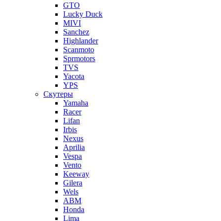
GTO
Lucky Duck
MIVI
Sanchez
Highlander
Scanmoto
Sprmotors
TVS
Yacota
YPS
Скутеры
Yamaha
Racer
Lifan
Irbis
Nexus
Aprilia
Vespa
Vento
Keeway
Gilera
Wels
ABM
Honda
Lima