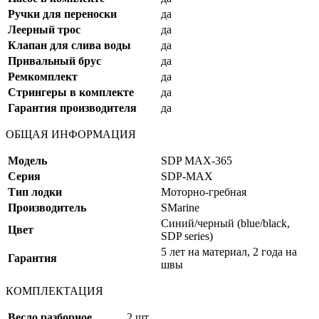
Ручки для переноски
да
Леерный трос
да
Клапан для слива воды
да
Привальный брус
да
Ремкомплект
да
Стрингеры в комплекте
да
Гарантия производителя
да
ОБЩАЯ ИНФОРМАЦИЯ
Модель
SDP MAX-365
Серия
SDP-MAX
Тип лодки
Моторно-гребная
Производитель
SMarine
Синий/черный (blue/black,
Цвет
SDP series)
5 лет на материал, 2 года на
Гарантия
швы
КОМПЛЕКТАЦИЯ
Весло разборное
2 шт.