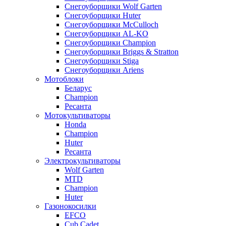
Снегоуборщики Wolf Garten
Снегоуборщики Huter
Снегоуборщики McCulloch
Снегоуборщики AL-KO
Снегоуборщики Champion
Снегоуборщики Briggs & Stratton
Снегоуборщики Stiga
Снегоуборщики Ariens
Мотоблоки
Беларус
Champion
Ресанта
Мотокультиваторы
Honda
Champion
Huter
Ресанта
Электрокультиваторы
Wolf Garten
MTD
Champion
Huter
Газонокосилки
EFCO
Cub Cadet