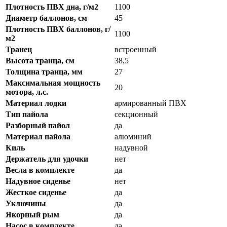
Плотность ПВХ дна, г/м2
1100
Диаметр баллонов, см
45
Плотность ПВХ баллонов, г/
1100
м2
Транец
встроенный
Высота транца, см
38,5
Толщина транца, мм
27
Максимальная мощность
20
мотора, л.с.
Материал лодки
армированный ПВХ
Тип пайола
секционный
Разборный пайол
да
Материал пайола
алюминий
Киль
надувной
Держатель для удочки
нет
Весла в комплекте
да
Надувное сиденье
нет
Жесткое сиденье
да
Уключины
да
Якорный рым
да
Насос в комплекте
да