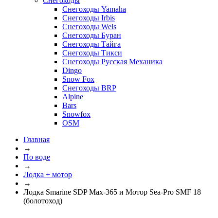
Снегоходы
Снегоходы Yamaha
Снегоходы Irbis
Снегоходы Wels
Снегоходы Буран
Снегоходы Тайга
Снегоходы Тикси
Снегоходы Русская Механика
Dingo
Snow Fox
Снегоходы BRP
Alpine
Bars
Snowfox
OSM
Главная
→
По воде
→
Лодка + мотор
→
Лодка Smarine SDP Max-365 и Мотор Sea-Pro SMF 18
(болотоход)