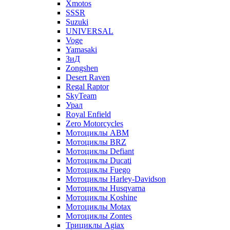
Xmotos
SSSR
Suzuki
UNIVERSAL
Voge
Yamasaki
ЗиД
Zongshen
Desert Raven
Regal Raptor
SkyTeam
Урал
Royal Enfield
Zero Motorcycles
Мотоциклы ABM
Мотоциклы BRZ
Мотоциклы Defiant
Мотоциклы Ducati
Мотоциклы Fuego
Мотоциклы Harley-Davidson
Мотоциклы Husqvarna
Мотоциклы Koshine
Мотоциклы Motax
Мотоциклы Zontes
Трициклы Agiax