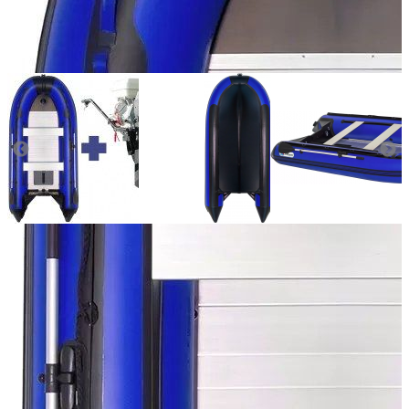
Количество мест:
6
Масса комплекта:
117
Мощность мотора:
18
Тактность двигателя:
4
Длина лодки (см):
365
Тип пола:
алюминиевый
Добавить к сравнению
Нет в наличии