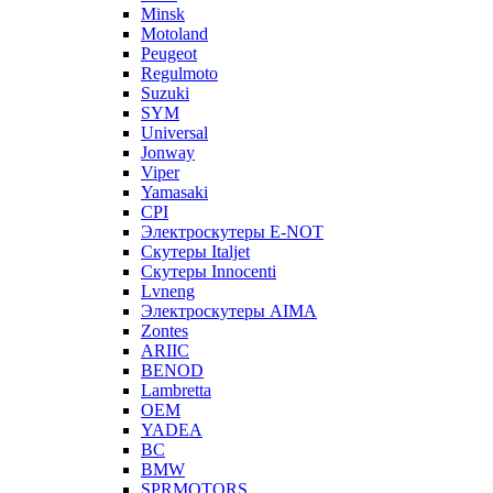
Minsk
Motoland
Peugeot
Regulmoto
Suzuki
SYM
Universal
Jonway
Viper
Yamasaki
CPI
Электроскутеры E-NOT
Скутеры Italjet
Скутеры Innocenti
Lvneng
Электроскутеры AIMA
Zontes
ARIIC
BENOD
Lambretta
OEM
YADEA
BC
BMW
SPRMOTORS