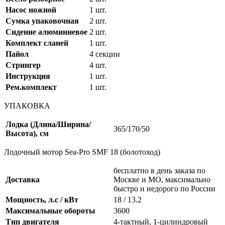
Насос ножной
1 шт.
Сумка упаковочная
2 шт.
Сидение алюминиевое
2 шт.
Комплект сланей
1 шт.
Пайол
4 секции
Стрингер
4 шт.
Инструкция
1 шт.
Рем.комплект
1 шт.
УПАКОВКА
Лодка (Длина/Ширина/
365/170/50
Высота), см
Лодочный мотор Sea-Pro SMF 18 (болотоход)
бесплатно в день заказа по
Доставка
Москве и МО, максимально
быстро и недорого по России
Мощность, л.с / кВт
18 / 13.2
Максимальные обороты
3600
Тип двигателя
4-тактный, 1-цилиндровый