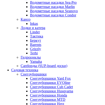
Водометные насадки Sea-Pro
Водометные насадки Marlin
Водометные насадки Seanovo
Водометные насадки Condor
Каноэ
Inkas
Лодки и катера
Linder
Тактика
Беркут
Barents
Grizzly
Terhi
Гидроциклы
Yamaha
Сапборды (SUP-board доски)
Садовая техника
Снегоуборщики
Снегоуборщики Yard Fox
Снегоуборщики EVOline
Снегоуборщики Cub Cadet
Снегоуборщики Husqvarna
Снегоуборщики Honda
Снегоуборщики MTD
Снегоуборщики Herz