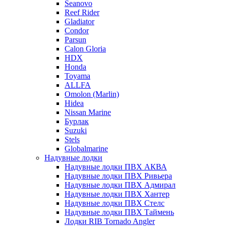
Seanovo
Reef Rider
Gladiator
Condor
Parsun
Calon Gloria
HDX
Honda
Toyama
ALLFA
Omolon (Marlin)
Hidea
Nissan Marine
Бурлак
Suzuki
Stels
Globalmarine
Надувные лодки
Надувные лодки ПВХ АКВА
Надувные лодки ПВХ Ривьера
Надувные лодки ПВХ Адмирал
Надувные лодки ПВХ Хантер
Надувные лодки ПВХ Стелс
Надувные лодки ПВХ Таймень
Лодки RIB Tornado Angler