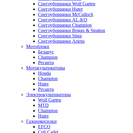
Снегоуборщики Wolf Garten
Снегоуборщики Huter
Снегоуборщики McCulloch
Снегоуборщики AL-KO
Снегоуборщики Champion
Снегоуборщики Briggs & Stratton
Снегоуборщики Stiga
Снегоуборщики Ariens
Мотоблоки
Беларус
Champion
Ресанта
Мотокультиваторы
Honda
Champion
Huter
Ресанта
Электрокультиваторы
Wolf Garten
MTD
Champion
Huter
Газонокосилки
EFCO
Cub Cadet