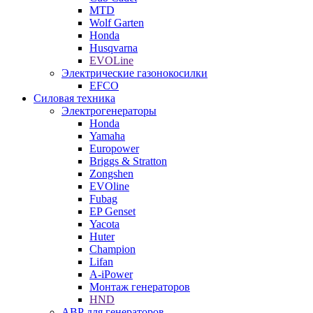
MTD
Wolf Garten
Honda
Husqvarna
EVOLine
Электрические газонокосилки
EFCO
Силовая техника
Электрогенераторы
Honda
Yamaha
Europower
Briggs & Stratton
Zongshen
EVOline
Fubag
EP Genset
Yacota
Huter
Champion
Lifan
A-iPower
Монтаж генераторов
HND
АВР для генераторов