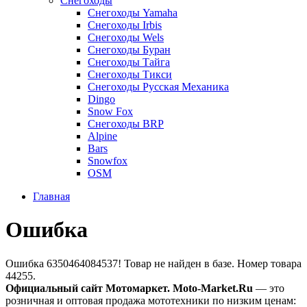
Снегоходы
Снегоходы Yamaha
Снегоходы Irbis
Снегоходы Wels
Снегоходы Буран
Снегоходы Тайга
Снегоходы Тикси
Снегоходы Русская Механика
Dingo
Snow Fox
Снегоходы BRP
Alpine
Bars
Snowfox
OSM
Главная
Ошибка
Ошибка 6350464084537! Товар не найден в базе. Номер товара
44255.
Официальный сайт Мотомаркет.
Moto-Market.Ru
— это
розничная и оптовая продажа мототехники по низким ценам: