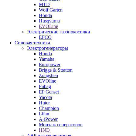
MTD
Wolf Garten
Honda
Husqvarna
EVOLine
Электрические газонокосилки
EFCO
Силовая техника
Электрогенераторы
Honda
Yamaha
Europower
Briggs & Stratton
Zongshen
EVOline
Fubag
EP Genset
Yacota
Huter
Champion
Lifan
A-iPower
Монтаж генераторов
HND
АВР для генераторов