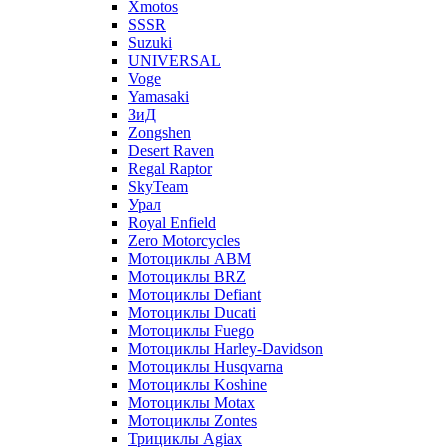
Xmotos
SSSR
Suzuki
UNIVERSAL
Voge
Yamasaki
ЗиД
Zongshen
Desert Raven
Regal Raptor
SkyTeam
Урал
Royal Enfield
Zero Motorcycles
Мотоциклы ABM
Мотоциклы BRZ
Мотоциклы Defiant
Мотоциклы Ducati
Мотоциклы Fuego
Мотоциклы Harley-Davidson
Мотоциклы Husqvarna
Мотоциклы Koshine
Мотоциклы Motax
Мотоциклы Zontes
Трициклы Agiax