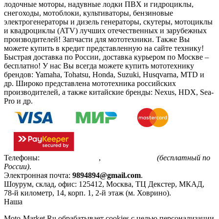
лодочные моторы, надувные лодки ПВХ и гидроциклы,
снегоходы, мотоблоки, культиваторы, бензиновые
электрогенераторы и дизель генераторы, скутеры, мотоциклы
и квадроциклы (ATV) лучших отечественных и зарубежных
производителей! Запчасти для мототехники. Также Вы
можете купить в кредит представленную на сайте технику!
Быстрая доставка по России, доставка курьером по Москве –
бесплатно!
У нас Вы всегда можете купить мототехнику
брендов: Yamaha, Tohatsu, Honda, Suzuki, Husqvarna, MTD и
др. Широко представлена мототехника российских
производителей, а также китайские бренды: Nexus, HDX, Sea-
Pro и др.
Телефоны:
+7(495)799-85-55
,
8(800)511-48-94
(бесплатный по
России)
.
Электронная почта:
9894894@gmail.com
.
Шоурум, склад, офис:
125412
,
Москва
,
ТЦ Декстер, МКАД,
78-й километр, 14, корп. 1, 2-й этаж (м. Ховрино)
.
Наша
Политика конфиденциальности
Moto-Market.Ru обрабатывает сookies с целью персонализации