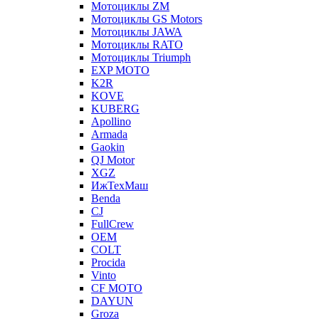
Мотоциклы ZM
Мотоциклы GS Motors
Мотоциклы JAWA
Мотоциклы RATO
Мотоциклы Triumph
EXP MOTO
K2R
KOVE
KUBERG
Apollino
Armada
Gaokin
QJ Motor
XGZ
ИжТехМаш
Benda
CJ
FullCrew
OEM
COLT
Procida
Vinto
CF MOTO
DAYUN
Groza