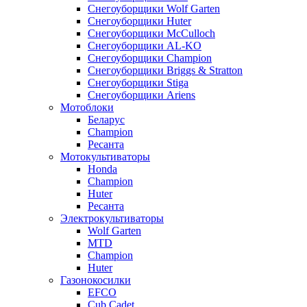
Снегоуборщики Wolf Garten
Снегоуборщики Huter
Снегоуборщики McCulloch
Снегоуборщики AL-KO
Снегоуборщики Champion
Снегоуборщики Briggs & Stratton
Снегоуборщики Stiga
Снегоуборщики Ariens
Мотоблоки
Беларус
Champion
Ресанта
Мотокультиваторы
Honda
Champion
Huter
Ресанта
Электрокультиваторы
Wolf Garten
MTD
Champion
Huter
Газонокосилки
EFCO
Cub Cadet