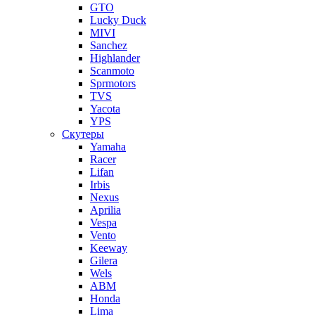
GTO
Lucky Duck
MIVI
Sanchez
Highlander
Scanmoto
Sprmotors
TVS
Yacota
YPS
Скутеры
Yamaha
Racer
Lifan
Irbis
Nexus
Aprilia
Vespa
Vento
Keeway
Gilera
Wels
ABM
Honda
Lima