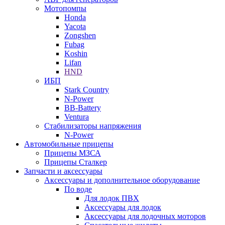
Мотопомпы
Honda
Yacota
Zongshen
Fubag
Koshin
Lifan
HND
ИБП
Stark Country
N-Power
BB-Battery
Ventura
Стабилизаторы напряжения
N-Power
Автомобильные прицепы
Прицепы МЗСА
Прицепы Сталкер
Запчасти и аксессуары
Аксессуары и дополнительное оборудование
По воде
Для лодок ПВХ
Аксессуары для лодок
Аксессуары для лодочных моторов