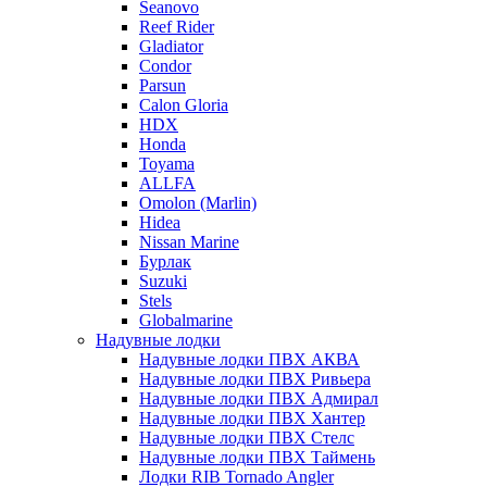
Seanovo
Reef Rider
Gladiator
Condor
Parsun
Calon Gloria
HDX
Honda
Toyama
ALLFA
Omolon (Marlin)
Hidea
Nissan Marine
Бурлак
Suzuki
Stels
Globalmarine
Надувные лодки
Надувные лодки ПВХ АКВА
Надувные лодки ПВХ Ривьера
Надувные лодки ПВХ Адмирал
Надувные лодки ПВХ Хантер
Надувные лодки ПВХ Стелс
Надувные лодки ПВХ Таймень
Лодки RIB Tornado Angler