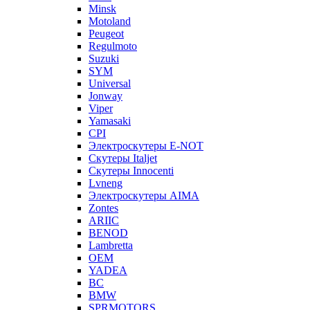
Minsk
Motoland
Peugeot
Regulmoto
Suzuki
SYM
Universal
Jonway
Viper
Yamasaki
CPI
Электроскутеры E-NOT
Скутеры Italjet
Скутеры Innocenti
Lvneng
Электроскутеры AIMA
Zontes
ARIIC
BENOD
Lambretta
OEM
YADEA
BC
BMW
SPRMOTORS