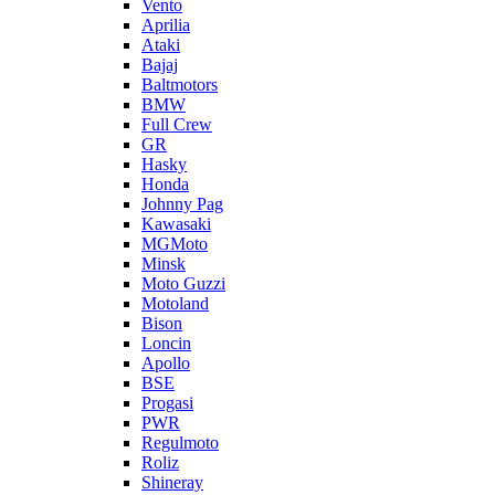
Vento
Aprilia
Ataki
Bajaj
Baltmotors
BMW
Full Crew
GR
Hasky
Honda
Johnny Pag
Kawasaki
MGMoto
Minsk
Moto Guzzi
Motoland
Bison
Loncin
Apollo
BSE
Progasi
PWR
Regulmoto
Roliz
Shineray