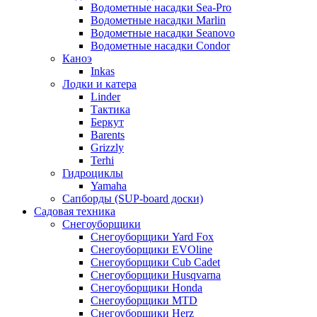
Водометные насадки Sea-Pro
Водометные насадки Marlin
Водометные насадки Seanovo
Водометные насадки Condor
Каноэ
Inkas
Лодки и катера
Linder
Тактика
Беркут
Barents
Grizzly
Terhi
Гидроциклы
Yamaha
Сапборды (SUP-board доски)
Садовая техника
Снегоуборщики
Снегоуборщики Yard Fox
Снегоуборщики EVOline
Снегоуборщики Cub Cadet
Снегоуборщики Husqvarna
Снегоуборщики Honda
Снегоуборщики MTD
Снегоуборщики Herz