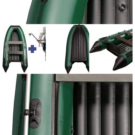
Количество мест:
6
Масса комплекта:
88
Мощность мотора:
15
Тактность двигателя:
4
Длина лодки (см):
380
Тип пола:
нднд (надувн. низкого давл.)
Добавить к сравнению
Нет в наличии