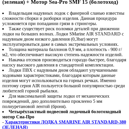
(зеленая) + Мотор Sea-Pro SMF 15 (болотоход)
Владельцам надувных лодок с фанерной сланью известны
сложности сборки и разборки изделия. Данная процедура
усложняется при попадании грязи в стрингеры.
Также существует риск поломки деталей при движении
лодки на больших волнах. Лодки SMarine AIR STANDARD с
надувным дном низкого давления (0,3bar) могут
эксплуатироваться даже в самых экстремальных условиях.
Толщина материала баллонов 0,9 мм, а плотность - 900 г/
м2, что обеспечивает высокую степень надежности изделий.
Накачка отсеков производиться гораздо быстрее, благодаря
насосу высокого давления в стандартной комплектации.
Лодки ПВХ с надувным дном обладают улучшенными
ходовыми характеристиками, благодаря которым данные
изделия могут использоваться на горных речках. Именно
поэтому серия AIR пользуется большой популярностью среди
любителей горной рыбалки.
Для максимальной защиты лодки от механических
повреждений, дно дополнительно проклеено 5 мм
полиуретановой лентой (броня).
Четырёхтактный подвесной лодочный болотоходный
мотор Сиа-Про
-
Характеристики ЛОДКА SMARINE AIR STANDARD-380
(ЗЕЛЕНАЯ)