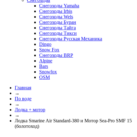
Снегоходы
Снегоходы Yamaha
Снегоходы Irbis
Снегоходы Wels
Снегоходы Буран
Снегоходы Тайга
Снегоходы Тикси
Снегоходы Русская Механика
Dingo
Snow Fox
Снегоходы BRP
Alpine
Bars
Snowfox
OSM
Главная
→
По воде
→
Лодка + мотор
→
Лодка Smarine Air Standard-380 и Мотор Sea-Pro SMF 15
(болотоход)