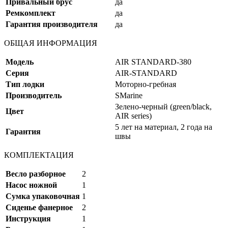
Привальный брус
да
Ремкомплект
да
Гарантия производителя
да
ОБЩАЯ ИНФОРМАЦИЯ
Модель
AIR STANDARD-380
Серия
AIR-STANDARD
Тип лодки
Моторно-гребная
Производитель
SMarine
Зелено-черный (green/black,
Цвет
AIR series)
5 лет на материал, 2 года на
Гарантия
швы
КОМПЛЕКТАЦИЯ
Весло разборное
2
Насос ножной
1
Сумка упаковочная
1
Сиденье фанерное
2
Инструкция
1