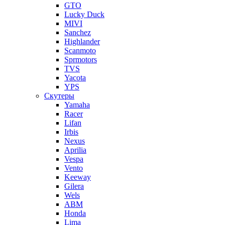
GTO
Lucky Duck
MIVI
Sanchez
Highlander
Scanmoto
Sprmotors
TVS
Yacota
YPS
Скутеры
Yamaha
Racer
Lifan
Irbis
Nexus
Aprilia
Vespa
Vento
Keeway
Gilera
Wels
ABM
Honda
Lima