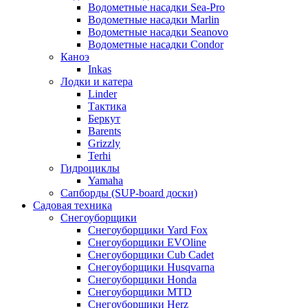
Водометные насадки Sea-Pro
Водометные насадки Marlin
Водометные насадки Seanovo
Водометные насадки Condor
Каноэ
Inkas
Лодки и катера
Linder
Тактика
Беркут
Barents
Grizzly
Terhi
Гидроциклы
Yamaha
Сапборды (SUP-board доски)
Садовая техника
Снегоуборщики
Снегоуборщики Yard Fox
Снегоуборщики EVOline
Снегоуборщики Cub Cadet
Снегоуборщики Husqvarna
Снегоуборщики Honda
Снегоуборщики MTD
Снегоуборщики Herz