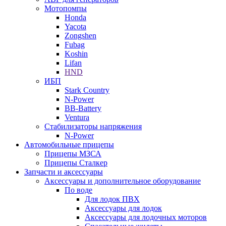
Мотопомпы
Honda
Yacota
Zongshen
Fubag
Koshin
Lifan
HND
ИБП
Stark Country
N-Power
BB-Battery
Ventura
Стабилизаторы напряжения
N-Power
Автомобильные прицепы
Прицепы МЗСА
Прицепы Сталкер
Запчасти и аксессуары
Аксессуары и дополнительное оборудование
По воде
Для лодок ПВХ
Аксессуары для лодок
Аксессуары для лодочных моторов