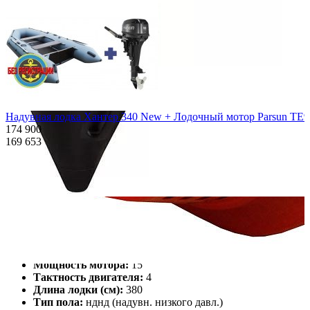
Надувная лодка Хантер 340 New + Лодочный мотор Parsun TE9.
174 900
169 653
Характеристики
Описание
Дополнения к товару
Видео
Отзывы
Характеристики
Количество мест:
6
Масса комплекта:
88
Мощность мотора:
15
Тактность двигателя:
4
Длина лодки (см):
380
Тип пола:
нднд (надувн. низкого давл.)