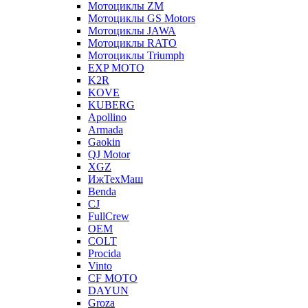
Мотоциклы ZM
Мотоциклы GS Motors
Мотоциклы JAWA
Мотоциклы RATO
Мотоциклы Triumph
EXP MOTO
K2R
KOVE
KUBERG
Apollino
Armada
Gaokin
QJ Motor
XGZ
ИжТехМаш
Benda
CJ
FullCrew
OEM
COLT
Procida
Vinto
CF MOTO
DAYUN
Groza