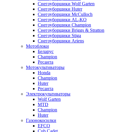
Снегоуборщики Wolf Garten
Снегоуборщики Huter
Снегоуборщики McCulloch
Снегоуборщики AL-KO
Снегоуборщики Champion
Снегоуборщики Briggs & Stratton
Снегоуборщики Stiga
Снегоуборщики Ariens
Мотоблоки
Беларус
Champion
Ресанта
Мотокультиваторы
Honda
Champion
Huter
Ресанта
Электрокультиваторы
Wolf Garten
MTD
Champion
Huter
Газонокосилки
EFCO
Cub Cadet