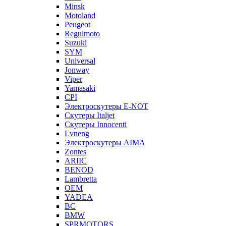
Minsk
Motoland
Peugeot
Regulmoto
Suzuki
SYM
Universal
Jonway
Viper
Yamasaki
CPI
Электроскутеры E-NOT
Скутеры Italjet
Скутеры Innocenti
Lvneng
Электроскутеры AIMA
Zontes
ARIIC
BENOD
Lambretta
OEM
YADEA
BC
BMW
SPRMOTORS