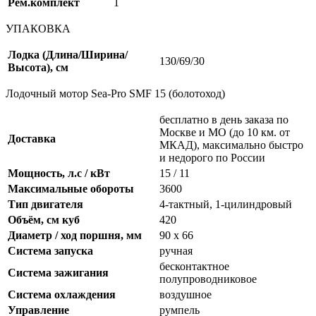
Рем.комплект
1
УПАКОВКА
Лодка (Длина/Ширина/
130/69/30
Высота), см
Лодочный мотор Sea-Pro SMF 15 (болотоход)
бесплатно в день заказа по
Москве и МО (до 10 км. от
Доставка
МКАД), максимально быстро
и недорого по России
Мощность, л.с / кВт
15 / 11
Максимальные обороты
3600
Тип двигателя
4-тактный, 1-цилиндровый
Объём, см куб
420
Диаметр / ход поршня, мм
90 х 66
Система запуска
ручная
бесконтактное
Система зажигания
полупроводниковое
Система охлаждения
воздушное
Управление
румпель