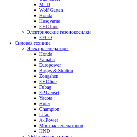
MTD
Wolf Garten
Honda
Husqvarna
EVOLine
Электрические газонокосилки
EFCO
Силовая техника
Электрогенераторы
Honda
Yamaha
Europower
Briggs & Stratton
Zongshen
EVOline
Fubag
EP Genset
Yacota
Huter
Champion
Lifan
A-iPower
Монтаж генераторов
HND
АВР для генераторов