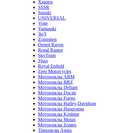
Xmotos
SSSR
Suzuki
UNIVERSAL
Voge
Yamasaki
ЗиД
Zongshen
Desert Raven
Regal Raptor
SkyTeam
Урал
Royal Enfield
Zero Motorcycles
Мотоциклы ABM
Мотоциклы BRZ
Мотоциклы Defiant
Мотоциклы Ducati
Мотоциклы Fuego
Мотоциклы Harley-Davidson
Мотоциклы Husqvarna
Мотоциклы Koshine
Мотоциклы Motax
Мотоциклы Zontes
Трициклы Agiax