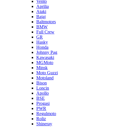
Vento
Aprilia
Ataki
Bajaj
Baltmotors
BMW
Full Crew
GR
Hasky
Honda
Johnny Pag
Kawasaki
MGMoto
Minsk
Moto Guzzi
Motoland
Bison
Loncin
Apollo
BSE
Progasi
PWR
Regulmoto
Roliz
Shineray