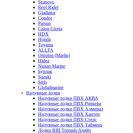
Seanovo
Reef Rider
Gladiator
Condor
Parsun
Calon Gloria
HDX
Honda
Toyama
ALLFA
Omolon (Marlin)
Hidea
Nissan Marine
Бурлак
Suzuki
Stels
Globalmarine
Надувные лодки
Надувные лодки ПВХ АКВА
Надувные лодки ПВХ Ривьера
Надувные лодки ПВХ Адмирал
Надувные лодки ПВХ Хантер
Надувные лодки ПВХ Стелс
Надувные лодки ПВХ Таймень
Лодки RIB Tornado Angler