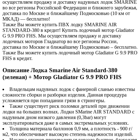
осуществляем продажу и доставку надувных лодок SMARINE
во все регионы Российской Федерации и ближнего зарубежья,
доставка по Москве и ближайшему Подмосковью (10 км от
МКАД) — бесплатно!
Также Вы можете купить ПВХ лодку SMARINE AIR
STANDARD-380 в кредит! Купить лодочный мотор Gladiator
G 9.9 PRO FHS. Мы осуществляем продажу и доставку
лодочных моторов Гладиатор во все регионы России,
доставка по Москве и ближайшему Подмосковью – бесплатно.
Также Вы можете купить лодочный мотор Gladiator G 9.9 PRO
FHS в кредит.
Описание Лодка Smarine Air Standard-380
(зеленая) + Мотор Gladiator G 9.9 PRO FHS
Владельцам надувных лодок с фанерной сланью известны
сложности сборки и разборки изделия. Данная процедура
усложняется при попадании грязи в стрингеры.
Также существует риск поломки деталей при движении
лодки на больших волнах. Лодки SMarine AIR STANDARD с
надувным дном низкого давления (0,3bar) могут
эксплуатироваться даже в самых экстремальных условиях.
Толщина материала баллонов 0,9 мм, а плотность - 900 г/
м2, что обеспечивает высокую степень надежности изделий.
Накачка отсеков производиться гораздо быстрее, благодаря