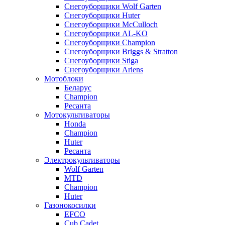
Снегоуборщики Wolf Garten
Снегоуборщики Huter
Снегоуборщики McCulloch
Снегоуборщики AL-KO
Снегоуборщики Champion
Снегоуборщики Briggs & Stratton
Снегоуборщики Stiga
Снегоуборщики Ariens
Мотоблоки
Беларус
Champion
Ресанта
Мотокультиваторы
Honda
Champion
Huter
Ресанта
Электрокультиваторы
Wolf Garten
MTD
Champion
Huter
Газонокосилки
EFCO
Cub Cadet