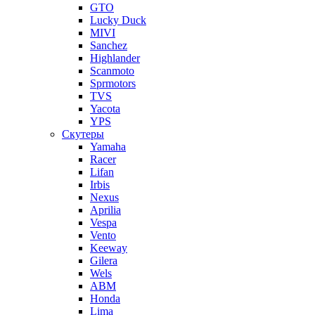
GTO
Lucky Duck
MIVI
Sanchez
Highlander
Scanmoto
Sprmotors
TVS
Yacota
YPS
Скутеры
Yamaha
Racer
Lifan
Irbis
Nexus
Aprilia
Vespa
Vento
Keeway
Gilera
Wels
ABM
Honda
Lima