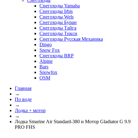
Снегоходы
Снегоходы Yamaha
Снегоходы Irbis
Снегоходы Wels
Снегоходы Буран
Снегоходы Тайга
Снегоходы Тикси
Снегоходы Русская Механика
Dingo
Snow Fox
Снегоходы BRP
Alpine
Bars
Snowfox
OSM
Главная
→
По воде
→
Лодка + мотор
→
Лодка Smarine Air Standard-380 и Мотор Gladiator G 9.9
PRO FHS