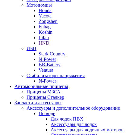
Мотопомпы
Honda
Yacota
Zongshen
Fubag
Koshin
Lifan
HND
ИБП
Stark Country
N-Power
BB-Battery
Ventura
Стабилизаторы напряжения
N-Power
Автомобильные прицепы
Прицепы МЗСА
Прицепы Сталкер
Запчасти и аксессуары
Аксессуары и дополнительное оборудование
По воде
Для лодок ПВХ
Аксессуары для лодок
Аксессуары для лодочных моторов