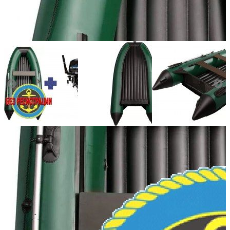
Количество мест:
6
Масса комплекта:
83
Мощность мотора:
9.9
Тактность двигателя:
2
Длина лодки (см):
380
Тип пола:
нднд (надувн. низкого давл.)
Добавить к сравнению
Нет в наличии