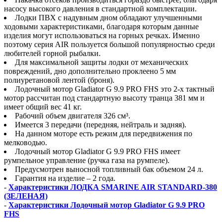
насосу высокого давления в стандартной комплектации.
Лодки ПВХ с надувным дном обладают улучшенными
ходовыми характеристиками, благодаря которым данные
изделия могут использоваться на горных речках. Именно
поэтому серия AIR пользуется большой популярностью среди
любителей горной рыбалки.
Для максимальной защиты лодки от механических
повреждений, дно дополнительно проклеено 5 мм
полиуретановой лентой (броня).
Лодочный мотор Gladiator G 9.9 PRO FHS это 2-x тактный
мотор рассчитан под стандартную высоту транца 381 мм и
имеет общий вес 41 кг.
Рабочий объем двигателя 326 см³.
Имеется 3 передачи (передняя, нейтраль и задняя).
На данном моторе есть режим для передвижения по
мелководью.
Лодочный мотор Gladiator G 9.9 PRO FHS имеет
румпельное управление (ручка газа на румпеле).
Предусмотрен выносной топливный бак объемом 24 л.
Гарантия на изделие – 2 года.
-
Характеристики ЛОДКА SMARINE AIR STANDARD-380
(ЗЕЛЕНАЯ)
-
Характеристики Лодочный мотор Gladiator G 9.9 PRO
FHS