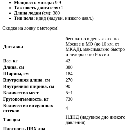
Мощность мотора:
9.9
Тактность двигателя:
2
Длина лодки (см):
380
Тип пола:
нднд (надувн. низкого давл.)
Скидка на лодку с мотором!
бесплатно в день заказа по
Москве и МО (до 10 км. от
Доставка
МКАД), максимально быстро
и недорого по России
Вес, кг
42
Длина, см
380
Ширина, см
184
Внутренняя длина, см
270
Внутренняя ширина, см
90
Количество мест
5+1
Грузоподъемность, кг
730
Количество воздушных
4
отсеков
НДНД (надувное дно низкого
Тип дна
давления)
Плотность ПВХ дна