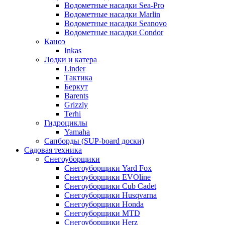
Водометные насадки Sea-Pro
Водометные насадки Marlin
Водометные насадки Seanovo
Водометные насадки Condor
Каноэ
Inkas
Лодки и катера
Linder
Тактика
Беркут
Barents
Grizzly
Terhi
Гидроциклы
Yamaha
Сапборды (SUP-board доски)
Садовая техника
Снегоуборщики
Снегоуборщики Yard Fox
Снегоуборщики EVOline
Снегоуборщики Cub Cadet
Снегоуборщики Husqvarna
Снегоуборщики Honda
Снегоуборщики MTD
Снегоуборщики Herz