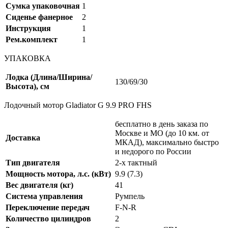
Сумка упаковочная
1
Сиденье фанерное
2
Инструкция
1
Рем.комплект
1
УПАКОВКА
Лодка (Длина/Ширина/
130/69/30
Высота), см
Лодочный мотор Gladiator G 9.9 PRO FHS
бесплатно в день заказа по
Москве и МО (до 10 км. от
Доставка
МКАД), максимально быстро
и недорого по России
Тип двигателя
2-x тактный
Мощность мотора, л.с. (кВт)
9.9 (7.3)
Вес двигателя (кг)
41
Система управления
Румпель
Переключение передач
F-N-R
Количество цилиндров
2