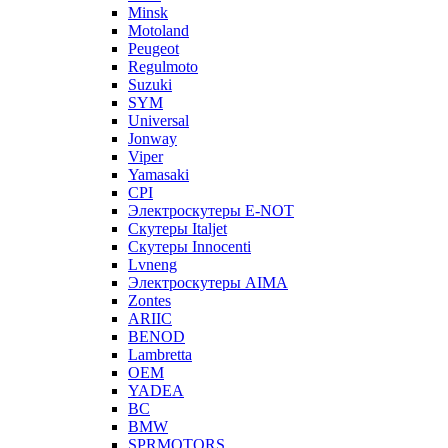
Minsk
Motoland
Peugeot
Regulmoto
Suzuki
SYM
Universal
Jonway
Viper
Yamasaki
CPI
Электроскутеры E-NOT
Скутеры Italjet
Скутеры Innocenti
Lvneng
Электроскутеры AIMA
Zontes
ARIIC
BENOD
Lambretta
OEM
YADEA
BC
BMW
SPRMOTORS