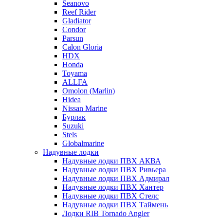
Seanovo
Reef Rider
Gladiator
Condor
Parsun
Calon Gloria
HDX
Honda
Toyama
ALLFA
Omolon (Marlin)
Hidea
Nissan Marine
Бурлак
Suzuki
Stels
Globalmarine
Надувные лодки
Надувные лодки ПВХ АКВА
Надувные лодки ПВХ Ривьера
Надувные лодки ПВХ Адмирал
Надувные лодки ПВХ Хантер
Надувные лодки ПВХ Стелс
Надувные лодки ПВХ Таймень
Лодки RIB Tornado Angler