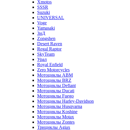
Xmotos
SSSR
Suzuki
UNIVERSAL
Voge
Yamasaki
ЗиД
Zongshen
Desert Raven
Regal Raptor
SkyTeam
Урал
Royal Enfield
Zero Motorcycles
Мотоциклы ABM
Мотоциклы BRZ
Мотоциклы Defiant
Мотоциклы Ducati
Мотоциклы Fuego
Мотоциклы Harley-Davidson
Мотоциклы Husqvarna
Мотоциклы Koshine
Мотоциклы Motax
Мотоциклы Zontes
Трициклы Agiax