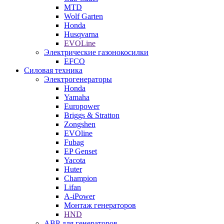
MTD
Wolf Garten
Honda
Husqvarna
EVOLine
Электрические газонокосилки
EFCO
Силовая техника
Электрогенераторы
Honda
Yamaha
Europower
Briggs & Stratton
Zongshen
EVOline
Fubag
EP Genset
Yacota
Huter
Champion
Lifan
A-iPower
Монтаж генераторов
HND
АВР для генераторов