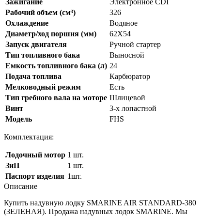
Зажигание
Электронное CDI
Рабочий объем (см³)
326
Охлаждение
Водяное
Диаметр/ход поршня (мм)
62X54
Запуск двигателя
Ручной стартер
Тип топливного бака
Выносной
Емкость топливного бака (л)
24
Подача топлива
Карбюратор
Мелководный режим
Есть
Тип гребного вала на моторе
Шлицевой
Винт
3-х лопастной
Модель
FHS
Комплектация:
Лодочный мотор
1 шт.
ЗиП
1 шт.
Паспорт изделия
1шт.
Описание
Купить надувную лодку SMARINE AIR STANDARD-380
(ЗЕЛЕНАЯ). Продажа надувных лодок SMARINE. Мы