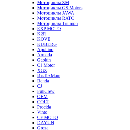
Мотоциклы ZM
Мотоциклы GS Motors
Мотоциклы JAWA
Мотоциклы RATO
Мотоциклы Triumph
EXP MOTO
K2R
KOVE
KUBERG
Apollino
Armada
Gaokin
QJ Motor
XGZ
ИжТехМаш
Benda
CJ
FullCrew
OEM
COLT
Procida
Vinto
CF MOTO
DAYUN
Groza