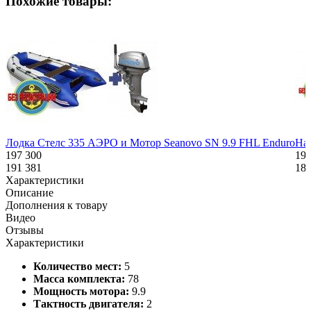
Похожие товары:
Лодка Стелс 335 АЭРО и Мотор Seanovo SN 9.9 FHL Enduro
Над
197 300
194
191 381
188
Характеристики
Описание
Дополнения к товару
Видео
Отзывы
Характеристики
Количество мест:
5
Масса комплекта:
78
Мощность мотора:
9.9
Тактность двигателя:
2