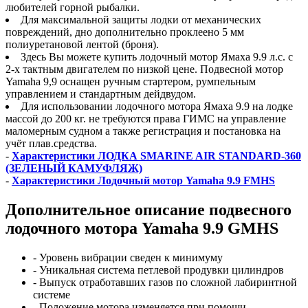
любителей горной рыбалки.
Для максимальной защиты лодки от механических
повреждений, дно дополнительно проклеено 5 мм
полиуретановой лентой (броня).
Здесь Вы можете купить лодочный мотор Ямаха 9.9 л.с. с
2-х тактным двигателем по низкой цене. Подвесной мотор
Yamaha 9,9 оснащен ручным стартером, румпельным
управлением и стандартным дейдвудом.
Для использовании лодочного мотора Ямаха 9.9 на лодке
массой до 200 кг. не требуются права ГИМС на управление
маломерным судном а также регистрация и постановка на
учёт плав.средства.
-
Характеристики ЛОДКА SMARINE AIR STANDARD-360
(ЗЕЛЕНЫЙ КАМУФЛЯЖ)
-
Характеристики Лодочный мотор Yamaha 9.9 FMHS
Дополнительное описание подвесного
лодочного мотора Yamaha 9.9 GMHS
- Уровень вибрации сведен к минимуму
- Уникальная система петлевой продувки цилиндров
- Выпуск отработавших газов по сложной лабиринтной
системе
- Положение мотора изменяется при помощи