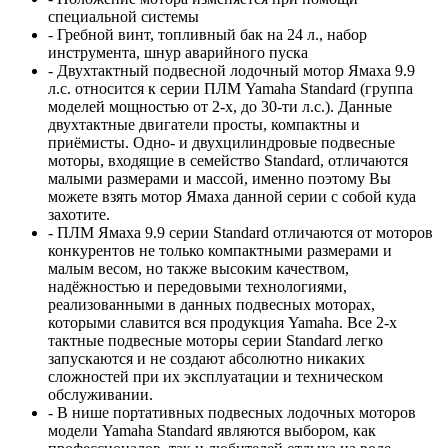
специальной системы
- Гребной винт, топливный бак на 24 л., набор
инструмента, шнур аварийного пуска
- Двухтактный подвесной лодочный мотор Ямаха 9.9
л.с. относится к серии ПЛМ Yamaha Standard (группа
моделей мощностью от 2-х, до 30-ти л.с.). Данные
двухтактные двигатели просты, компактны и
приёмисты. Одно- и двухцилиндровые подвесные
моторы, входящие в семейство Standard, отличаются
малыми размерами и массой, именно поэтому Вы
можете взять мотор Ямаха данной серии с собой куда
захотите.
- ПЛМ Ямаха 9.9 серии Standard отличаются от моторов
конкурентов не только компактными размерами и
малым весом, но также высоким качеством,
надёжностью и передовыми технологиями,
реализованными в данных подвесных моторах,
которыми славится вся продукция Yamaha. Все 2-х
тактные подвесные моторы серии Standard легко
запускаются и не создают абсолютно никаких
сложностей при их эксплуатации и техническом
обслуживании.
- В нише портативных подвесных лодочных моторов
модели Yamaha Standard являются выбором, как