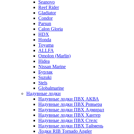
Seanovo
Reef Rider
Gladiator
Condor
Parsun
Calon Gloria
HDX
Honda
Toyama
ALLFA
Omolon (Marlin)
Hidea
Nissan Marine
Бурлак
Suzuki
Stels
Globalmarine
Надувные лодки
Надувные лодки ПВХ АКВА
Надувные лодки ПВХ Ривьера
Надувные лодки ПВХ Адмирал
Надувные лодки ПВХ Хантер
Надувные лодки ПВХ Стелс
Надувные лодки ПВХ Таймень
Лодки RIB Tornado Angler