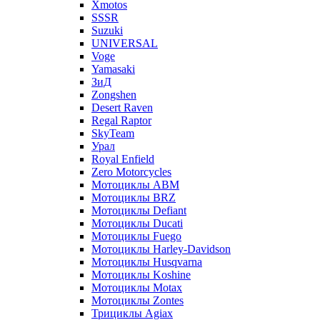
Xmotos
SSSR
Suzuki
UNIVERSAL
Voge
Yamasaki
ЗиД
Zongshen
Desert Raven
Regal Raptor
SkyTeam
Урал
Royal Enfield
Zero Motorcycles
Мотоциклы ABM
Мотоциклы BRZ
Мотоциклы Defiant
Мотоциклы Ducati
Мотоциклы Fuego
Мотоциклы Harley-Davidson
Мотоциклы Husqvarna
Мотоциклы Koshine
Мотоциклы Motax
Мотоциклы Zontes
Трициклы Agiax