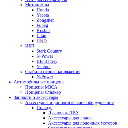
Мотопомпы
Honda
Yacota
Zongshen
Fubag
Koshin
Lifan
HND
ИБП
Stark Country
N-Power
BB-Battery
Ventura
Стабилизаторы напряжения
N-Power
Автомобильные прицепы
Прицепы МЗСА
Прицепы Сталкер
Запчасти и аксессуары
Аксессуары и дополнительное оборудование
По воде
Для лодок ПВХ
Аксессуары для лодок
Аксессуары для лодочных моторов