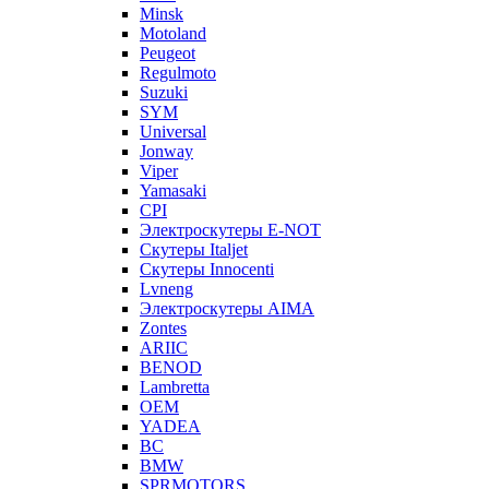
Minsk
Motoland
Peugeot
Regulmoto
Suzuki
SYM
Universal
Jonway
Viper
Yamasaki
CPI
Электроскутеры E-NOT
Скутеры Italjet
Скутеры Innocenti
Lvneng
Электроскутеры AIMA
Zontes
ARIIC
BENOD
Lambretta
OEM
YADEA
BC
BMW
SPRMOTORS