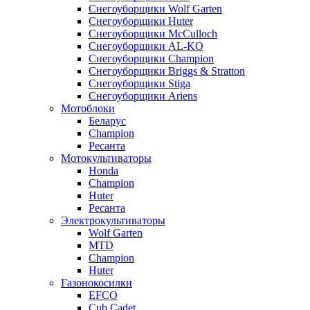
Снегоуборщики Wolf Garten
Снегоуборщики Huter
Снегоуборщики McCulloch
Снегоуборщики AL-KO
Снегоуборщики Champion
Снегоуборщики Briggs & Stratton
Снегоуборщики Stiga
Снегоуборщики Ariens
Мотоблоки
Беларус
Champion
Ресанта
Мотокультиваторы
Honda
Champion
Huter
Ресанта
Электрокультиваторы
Wolf Garten
MTD
Champion
Huter
Газонокосилки
EFCO
Cub Cadet