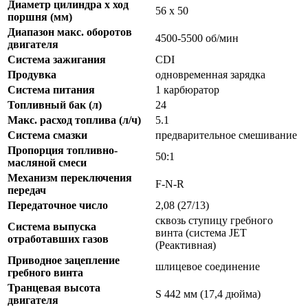
Диаметр цилиндра х ход
56 x 50
поршня (мм)
Диапазон макс. оборотов
4500-5500 об/мин
двигателя
Система зажигания
CDI
Продувка
одновременная зарядка
Система питания
1 карбюратор
Топливный бак (л)
24
Макс. расход топлива (л/ч)
5.1
Система смазки
предварительное смешивание
Пропорция топливно-
50:1
масляной смеси
Механизм переключения
F-N-R
передач
Передаточное число
2,08 (27/13)
сквозь ступицу гребного
Система выпуска
винта (система JET
отработавших газов
(Реактивная)
Приводное зацепление
шлицевое соединение
гребного винта
Транцевая высота
S 442 мм (17,4 дюйма)
двигателя