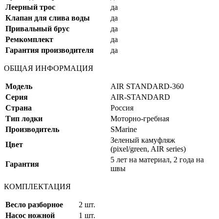
Леерный трос
да
Клапан для слива воды
да
Привальный брус
да
Ремкомплект
да
Гарантия производителя
да
ОБЩАЯ ИНФОРМАЦИЯ
Модель
AIR STANDARD-360
Серия
AIR-STANDARD
Страна
Россия
Тип лодки
Моторно-гребная
Производитель
SMarine
Зеленый камуфляж
Цвет
(pixel/green, AIR series)
5 лет на материал, 2 года на
Гарантия
швы
КОМПЛЕКТАЦИЯ
Весло разборное
2 шт.
Насос ножной
1 шт.