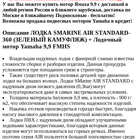
У нас Вы можете купить мотор Ямаха 9.9 с доставкой в
любой регион России и ближнего зарубежья, доставка по
Москве и ближайшему Подмосковью - бесплатно!
Возможна продажа подвесных моторов Yamaha в кредит!
Описание ЛОДКА SMARINE AIR STANDARD-
360 (ЗЕЛЕНЫЙ КАМУФЛЯЖ) + Лодочный
мотор Yamaha 9,9 FMHS
Владельцам надувных лодок с фанерной сланью известны
сложности сборки и разборки изделия. Данная процедура
усложняется при попадании грязи в стрингеры.
Также существует риск поломки деталей при движении
лодки на больших волнах. Лодки SMarine AIR STANDARD с
надувным дном низкого давления (0,3bar) могут
эксплуатироваться даже в самых экстремальных условиях.
Толщина материала баллонов 0,9 мм, а плотность - 900 г/
м2, что обеспечивает высокую степень надежности изделий.
Накачка отсеков производиться гораздо быстрее, благодаря
насосу высокого давления в стандартной комплектации.
Лодки ПВХ с надувным дном обладают улучшенными
ходовыми характеристиками, благодаря которым данные
изделия могут использоваться на горных речках. Именно
поэтому серия AIR пользуется большой популярностью среди