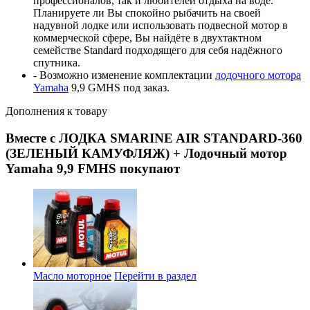
профессионалов, так и любителей отдыха на воде.
Планируете ли Вы спокойно рыбачить на своей
надувной лодке или использовать подвесной мотор в
коммерческой сфере, Вы найдёте в двухтактном
семействе Standard подходящего для себя надёжного
спутника.
- Возможно изменение комплектации
лодочного мотора
Yamaha
9,9 GMHS под заказ.
Дополнения к товару
Вместе с ЛОДКА SMARINE AIR STANDARD-360
(ЗЕЛЕНЫЙ КАМУФЛЯЖ) + Лодочный мотор
Yamaha 9,9 FMHS покупают
Масло моторное
Перейти в раздел