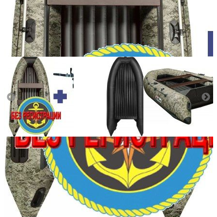
Количество мест:
5
Масса комплекта:
78
Мощность мотора:
9.9
Тактность двигателя:
2
Длина лодки (см):
360
Тип пола:
нднд (надувн. низкого давл.)
Добавить к сравнению