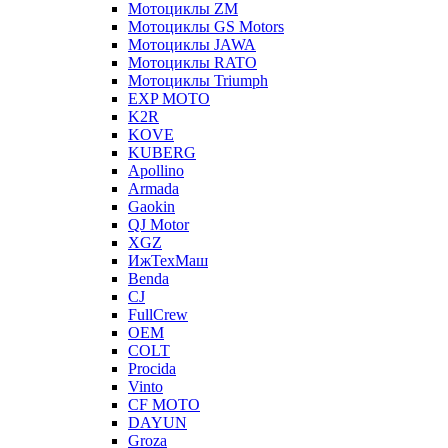
Мотоциклы ZM
Мотоциклы GS Motors
Мотоциклы JAWA
Мотоциклы RATO
Мотоциклы Triumph
EXP MOTO
K2R
KOVE
KUBERG
Apollino
Armada
Gaokin
QJ Motor
XGZ
ИжТехМаш
Benda
CJ
FullCrew
OEM
COLT
Procida
Vinto
CF MOTO
DAYUN
Groza