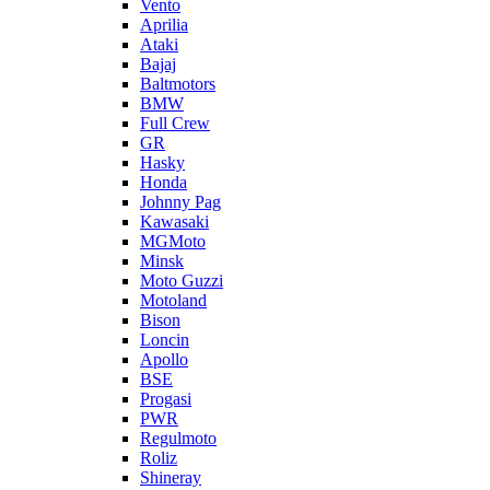
Vento
Aprilia
Ataki
Bajaj
Baltmotors
BMW
Full Crew
GR
Hasky
Honda
Johnny Pag
Kawasaki
MGMoto
Minsk
Moto Guzzi
Motoland
Bison
Loncin
Apollo
BSE
Progasi
PWR
Regulmoto
Roliz
Shineray