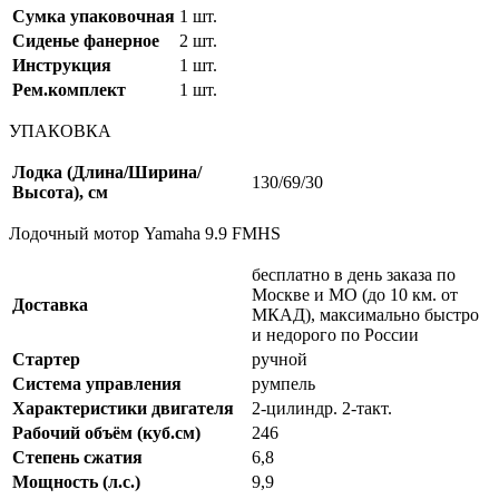
Сумка упаковочная
1 шт.
Сиденье фанерное
2 шт.
Инструкция
1 шт.
Рем.комплект
1 шт.
УПАКОВКА
Лодка (Длина/Ширина/
130/69/30
Высота), см
Лодочный мотор Yamaha 9.9 FMHS
бесплатно в день заказа по
Москве и МО (до 10 км. от
Доставка
МКАД), максимально быстро
и недорого по России
Стартер
ручной
Система управления
румпель
Характеристики двигателя
2-цилиндр. 2-такт.
Рабочий объём (куб.см)
246
Степень сжатия
6,8
Мощность (л.с.)
9,9