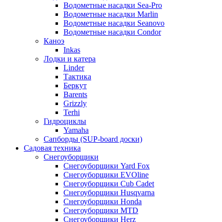
Водометные насадки Sea-Pro
Водометные насадки Marlin
Водометные насадки Seanovo
Водометные насадки Condor
Каноэ
Inkas
Лодки и катера
Linder
Тактика
Беркут
Barents
Grizzly
Terhi
Гидроциклы
Yamaha
Сапборды (SUP-board доски)
Садовая техника
Снегоуборщики
Снегоуборщики Yard Fox
Снегоуборщики EVOline
Снегоуборщики Cub Cadet
Снегоуборщики Husqvarna
Снегоуборщики Honda
Снегоуборщики MTD
Снегоуборщики Herz