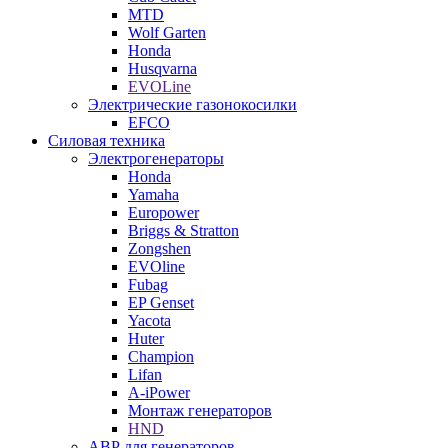
MTD
Wolf Garten
Honda
Husqvarna
EVOLine
Электрические газонокосилки
EFCO
Силовая техника
Электрогенераторы
Honda
Yamaha
Europower
Briggs & Stratton
Zongshen
EVOline
Fubag
EP Genset
Yacota
Huter
Champion
Lifan
A-iPower
Монтаж генераторов
HND
АВР для генераторов