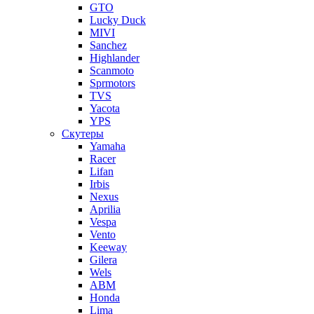
GTO
Lucky Duck
MIVI
Sanchez
Highlander
Scanmoto
Sprmotors
TVS
Yacota
YPS
Скутеры
Yamaha
Racer
Lifan
Irbis
Nexus
Aprilia
Vespa
Vento
Keeway
Gilera
Wels
ABM
Honda
Lima