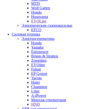
MTD
Wolf Garten
Honda
Husqvarna
EVOLine
Электрические газонокосилки
EFCO
Силовая техника
Электрогенераторы
Honda
Yamaha
Europower
Briggs & Stratton
Zongshen
EVOline
Fubag
EP Genset
Yacota
Huter
Champion
Lifan
A-iPower
Монтаж генераторов
HND
АВР для генераторов