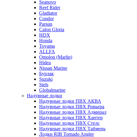
Seanovo
Reef Rider
Gladiator
Condor
Parsun
Calon Gloria
HDX
Honda
Toyama
ALLFA
Omolon (Marlin)
Hidea
Nissan Marine
Бурлак
Suzuki
Stels
Globalmarine
Надувные лодки
Надувные лодки ПВХ АКВА
Надувные лодки ПВХ Ривьера
Надувные лодки ПВХ Адмирал
Надувные лодки ПВХ Хантер
Надувные лодки ПВХ Стелс
Надувные лодки ПВХ Таймень
Лодки RIB Tornado Angler