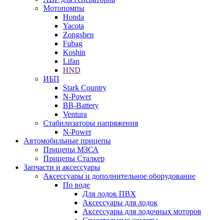
Мотопомпы
Honda
Yacota
Zongshen
Fubag
Koshin
Lifan
HND
ИБП
Stark Country
N-Power
BB-Battery
Ventura
Стабилизаторы напряжения
N-Power
Автомобильные прицепы
Прицепы МЗСА
Прицепы Сталкер
Запчасти и аксессуары
Аксессуары и дополнительное оборудование
По воде
Для лодок ПВХ
Аксессуары для лодок
Аксессуары для лодочных моторов