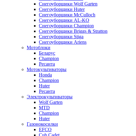
Снегоуборщики Wolf Garten
Снегоуборщики Huter
Снегоуборщики McCulloch
Снегоуборщики AL-KO
Снегоуборщики Champion
Снегоуборщики Briggs & Stratton
Снегоуборщики Stiga
Снегоуборщики Ariens
Мотоблоки
Беларус
Champion
Ресанта
Мотокультиваторы
Honda
Champion
Huter
Ресанта
Электрокультиваторы
Wolf Garten
MTD
Champion
Huter
Газонокосилки
EFCO
Cub Cadet