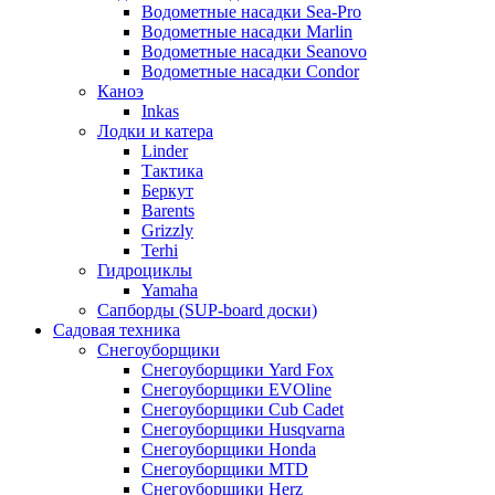
Водометные насадки Sea-Pro
Водометные насадки Marlin
Водометные насадки Seanovo
Водометные насадки Condor
Каноэ
Inkas
Лодки и катера
Linder
Тактика
Беркут
Barents
Grizzly
Terhi
Гидроциклы
Yamaha
Сапборды (SUP-board доски)
Садовая техника
Снегоуборщики
Снегоуборщики Yard Fox
Снегоуборщики EVOline
Снегоуборщики Cub Cadet
Снегоуборщики Husqvarna
Снегоуборщики Honda
Снегоуборщики MTD
Снегоуборщики Herz