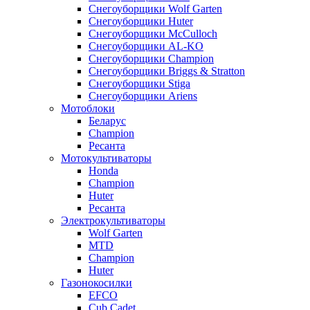
Снегоуборщики Wolf Garten
Снегоуборщики Huter
Снегоуборщики McCulloch
Снегоуборщики AL-KO
Снегоуборщики Champion
Снегоуборщики Briggs & Stratton
Снегоуборщики Stiga
Снегоуборщики Ariens
Мотоблоки
Беларус
Champion
Ресанта
Мотокультиваторы
Honda
Champion
Huter
Ресанта
Электрокультиваторы
Wolf Garten
MTD
Champion
Huter
Газонокосилки
EFCO
Cub Cadet