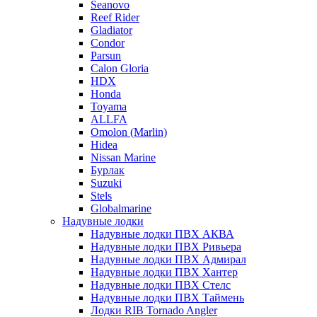
Seanovo
Reef Rider
Gladiator
Condor
Parsun
Calon Gloria
HDX
Honda
Toyama
ALLFA
Omolon (Marlin)
Hidea
Nissan Marine
Бурлак
Suzuki
Stels
Globalmarine
Надувные лодки
Надувные лодки ПВХ АКВА
Надувные лодки ПВХ Ривьера
Надувные лодки ПВХ Адмирал
Надувные лодки ПВХ Хантер
Надувные лодки ПВХ Стелс
Надувные лодки ПВХ Таймень
Лодки RIB Tornado Angler