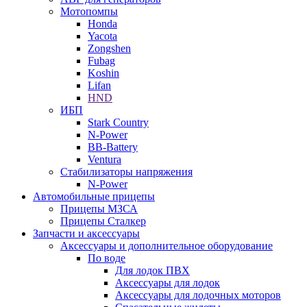
Мотопомпы
Honda
Yacota
Zongshen
Fubag
Koshin
Lifan
HND
ИБП
Stark Country
N-Power
BB-Battery
Ventura
Стабилизаторы напряжения
N-Power
Автомобильные прицепы
Прицепы МЗСА
Прицепы Сталкер
Запчасти и аксессуары
Аксессуары и дополнительное оборудование
По воде
Для лодок ПВХ
Аксессуары для лодок
Аксессуары для лодочных моторов