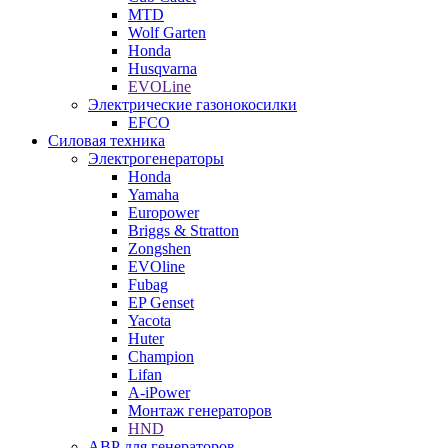
MTD
Wolf Garten
Honda
Husqvarna
EVOLine
Электрические газонокосилки
EFCO
Силовая техника
Электрогенераторы
Honda
Yamaha
Europower
Briggs & Stratton
Zongshen
EVOline
Fubag
EP Genset
Yacota
Huter
Champion
Lifan
A-iPower
Монтаж генераторов
HND
АВР для генераторов