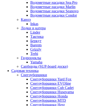
Водометные насадки Sea-Pro
Водометные насадки Marlin
Водометные насадки Seanovo
Водометные насадки Condor
Каноэ
Inkas
Лодки и катера
Linder
Тактика
Беркут
Barents
Grizzly
Terhi
Гидроциклы
Yamaha
Сапборды (SUP-board доски)
Садовая техника
Снегоуборщики
Снегоуборщики Yard Fox
Снегоуборщики EVOline
Снегоуборщики Cub Cadet
Снегоуборщики Husqvarna
Снегоуборщики Honda
Снегоуборщики MTD
Снегоуборщики Herz