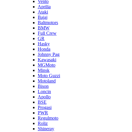
Vento
Aprilia
Ataki
Bajaj
Baltmotors
BMW
Full Crew
GR
Hasky
Honda
Johnny Pag
Kawasaki
MGMoto
Minsk
Moto Guzzi
Motoland
Bison
Loncin
Apollo
BSE
Progasi
PWR
Regulmoto
Roliz
Shineray