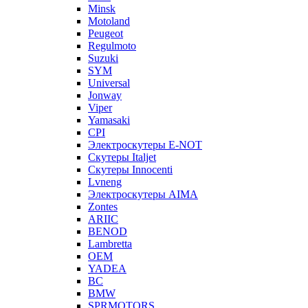
Minsk
Motoland
Peugeot
Regulmoto
Suzuki
SYM
Universal
Jonway
Viper
Yamasaki
CPI
Электроскутеры E-NOT
Скутеры Italjet
Скутеры Innocenti
Lvneng
Электроскутеры AIMA
Zontes
ARIIC
BENOD
Lambretta
OEM
YADEA
BC
BMW
SPRMOTORS