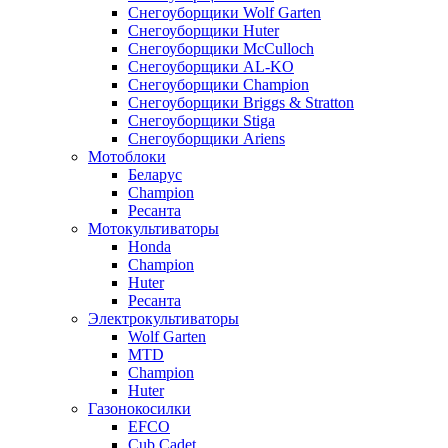
Снегоуборщики Wolf Garten
Снегоуборщики Huter
Снегоуборщики McCulloch
Снегоуборщики AL-KO
Снегоуборщики Champion
Снегоуборщики Briggs & Stratton
Снегоуборщики Stiga
Снегоуборщики Ariens
Мотоблоки
Беларус
Champion
Ресанта
Мотокультиваторы
Honda
Champion
Huter
Ресанта
Электрокультиваторы
Wolf Garten
MTD
Champion
Huter
Газонокосилки
EFCO
Cub Cadet