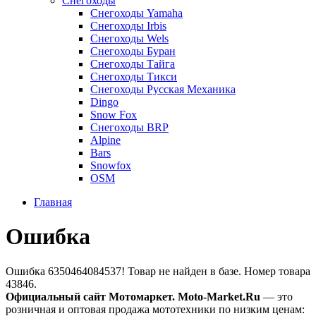
Снегоходы
Снегоходы Yamaha
Снегоходы Irbis
Снегоходы Wels
Снегоходы Буран
Снегоходы Тайга
Снегоходы Тикси
Снегоходы Русская Механика
Dingo
Snow Fox
Снегоходы BRP
Alpine
Bars
Snowfox
OSM
Главная
Ошибка
Ошибка 6350464084537! Товар не найден в базе. Номер товара
43846.
Официальный сайт Мотомаркет.
Moto-Market.Ru
— это
розничная и оптовая продажа мототехники по низким ценам: