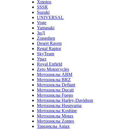
Xmotos
SSSR
Suzuki
UNIVERSAL
Voge
Yamasaki
ЗиД
Zongshen
Desert Raven
Regal Raptor
SkyTeam
Урал
Royal Enfield
Zero Motorcycles
Мотоциклы ABM
Мотоциклы BRZ
Мотоциклы Defiant
Мотоциклы Ducati
Мотоциклы Fuego
Мотоциклы Harley-Davidson
Мотоциклы Husqvarna
Мотоциклы Koshine
Мотоциклы Motax
Мотоциклы Zontes
Трициклы Agiax