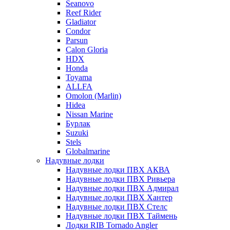
Seanovo
Reef Rider
Gladiator
Condor
Parsun
Calon Gloria
HDX
Honda
Toyama
ALLFA
Omolon (Marlin)
Hidea
Nissan Marine
Бурлак
Suzuki
Stels
Globalmarine
Надувные лодки
Надувные лодки ПВХ АКВА
Надувные лодки ПВХ Ривьера
Надувные лодки ПВХ Адмирал
Надувные лодки ПВХ Хантер
Надувные лодки ПВХ Стелс
Надувные лодки ПВХ Таймень
Лодки RIB Tornado Angler