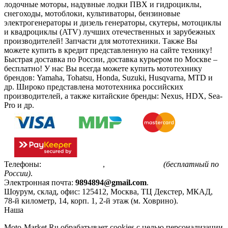
лодочные моторы, надувные лодки ПВХ и гидроциклы,
снегоходы, мотоблоки, культиваторы, бензиновые
электрогенераторы и дизель генераторы, скутеры, мотоциклы
и квадроциклы (ATV) лучших отечественных и зарубежных
производителей! Запчасти для мототехники. Также Вы
можете купить в кредит представленную на сайте технику!
Быстрая доставка по России, доставка курьером по Москве –
бесплатно!
У нас Вы всегда можете купить мототехнику
брендов: Yamaha, Tohatsu, Honda, Suzuki, Husqvarna, MTD и
др. Широко представлена мототехника российских
производителей, а также китайские бренды: Nexus, HDX, Sea-
Pro и др.
Телефоны:
+7(495)799-85-55
,
8(800)511-48-94
(бесплатный по
России)
.
Электронная почта:
9894894@gmail.com
.
Шоурум, склад, офис:
125412
,
Москва
,
ТЦ Декстер, МКАД,
78-й километр, 14, корп. 1, 2-й этаж (м. Ховрино)
.
Наша
Политика конфиденциальности
Moto-Market.Ru обрабатывает сookies с целью персонализации