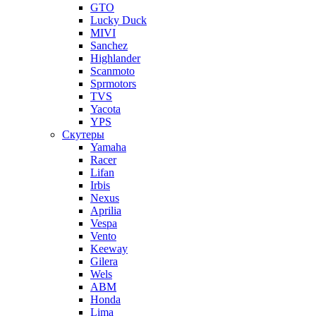
GTO
Lucky Duck
MIVI
Sanchez
Highlander
Scanmoto
Sprmotors
TVS
Yacota
YPS
Скутеры
Yamaha
Racer
Lifan
Irbis
Nexus
Aprilia
Vespa
Vento
Keeway
Gilera
Wels
ABM
Honda
Lima