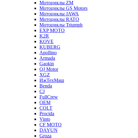
Мотоциклы ZM
Мотоциклы GS Motors
Мотоциклы JAWA
Мотоциклы RATO
Мотоциклы Triumph
EXP MOTO
K2R
KOVE
KUBERG
Apollino
Armada
Gaokin
QJ Motor
XGZ
ИжТехМаш
Benda
CJ
FullCrew
OEM
COLT
Procida
Vinto
CF MOTO
DAYUN
Groza