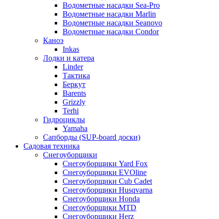
Водометные насадки Sea-Pro
Водометные насадки Marlin
Водометные насадки Seanovo
Водометные насадки Condor
Каноэ
Inkas
Лодки и катера
Linder
Тактика
Беркут
Barents
Grizzly
Terhi
Гидроциклы
Yamaha
Сапборды (SUP-board доски)
Садовая техника
Снегоуборщики
Снегоуборщики Yard Fox
Снегоуборщики EVOline
Снегоуборщики Cub Cadet
Снегоуборщики Husqvarna
Снегоуборщики Honda
Снегоуборщики MTD
Снегоуборщики Herz