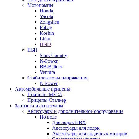
Мотопомпы
Honda
Yacota
Zongshen
Fubag
Koshin
Lifan
HND
ИБП
Stark Country
N-Power
BB-Battery
Ventura
Стабилизаторы напряжения
N-Power
Автомобильные прицепы
Прицепы МЗСА
Прицепы Сталкер
Запчасти и аксессуары
Аксессуары и дополнительное оборудование
По воде
Для лодок ПВХ
Аксессуары для лодок
Аксессуары для лодочных моторов