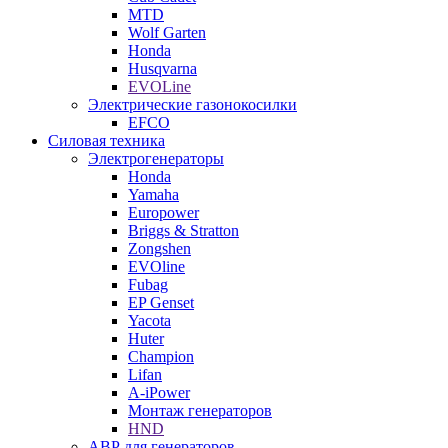
MTD
Wolf Garten
Honda
Husqvarna
EVOLine
Электрические газонокосилки
EFCO
Силовая техника
Электрогенераторы
Honda
Yamaha
Europower
Briggs & Stratton
Zongshen
EVOline
Fubag
EP Genset
Yacota
Huter
Champion
Lifan
A-iPower
Монтаж генераторов
HND
АВР для генераторов