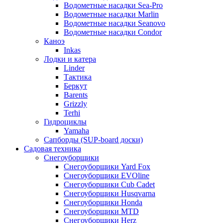
Водометные насадки Sea-Pro
Водометные насадки Marlin
Водометные насадки Seanovo
Водометные насадки Condor
Каноэ
Inkas
Лодки и катера
Linder
Тактика
Беркут
Barents
Grizzly
Terhi
Гидроциклы
Yamaha
Сапборды (SUP-board доски)
Садовая техника
Снегоуборщики
Снегоуборщики Yard Fox
Снегоуборщики EVOline
Снегоуборщики Cub Cadet
Снегоуборщики Husqvarna
Снегоуборщики Honda
Снегоуборщики MTD
Снегоуборщики Herz