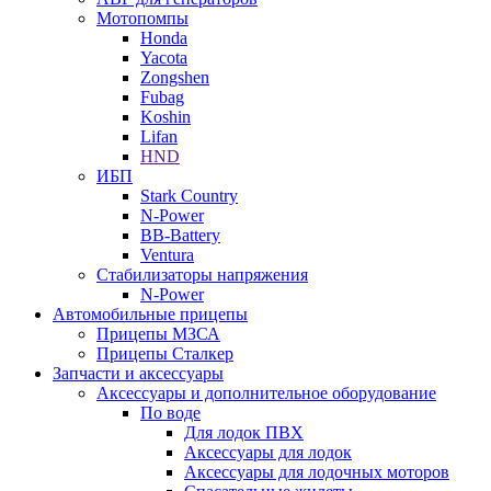
Мотопомпы
Honda
Yacota
Zongshen
Fubag
Koshin
Lifan
HND
ИБП
Stark Country
N-Power
BB-Battery
Ventura
Стабилизаторы напряжения
N-Power
Автомобильные прицепы
Прицепы МЗСА
Прицепы Сталкер
Запчасти и аксессуары
Аксессуары и дополнительное оборудование
По воде
Для лодок ПВХ
Аксессуары для лодок
Аксессуары для лодочных моторов