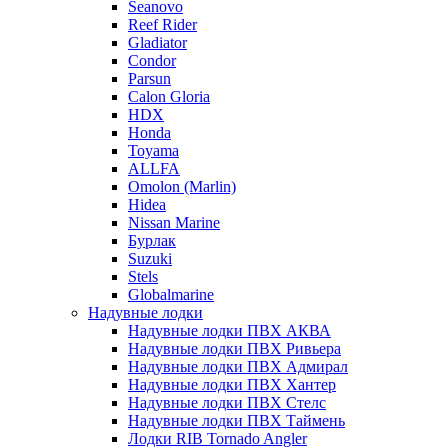
Seanovo
Reef Rider
Gladiator
Condor
Parsun
Calon Gloria
HDX
Honda
Toyama
ALLFA
Omolon (Marlin)
Hidea
Nissan Marine
Бурлак
Suzuki
Stels
Globalmarine
Надувные лодки
Надувные лодки ПВХ АКВА
Надувные лодки ПВХ Ривьера
Надувные лодки ПВХ Адмирал
Надувные лодки ПВХ Хантер
Надувные лодки ПВХ Стелс
Надувные лодки ПВХ Таймень
Лодки RIB Tornado Angler