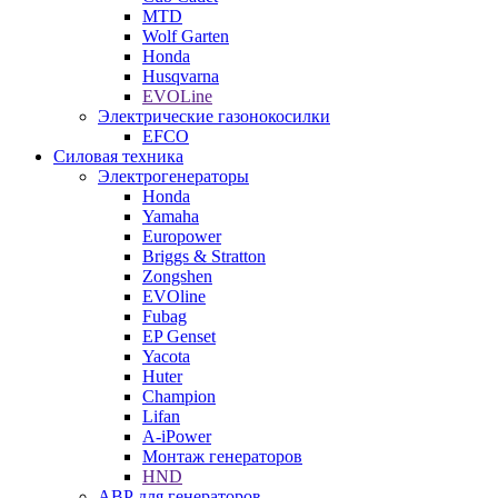
MTD
Wolf Garten
Honda
Husqvarna
EVOLine
Электрические газонокосилки
EFCO
Силовая техника
Электрогенераторы
Honda
Yamaha
Europower
Briggs & Stratton
Zongshen
EVOline
Fubag
EP Genset
Yacota
Huter
Champion
Lifan
A-iPower
Монтаж генераторов
HND
АВР для генераторов