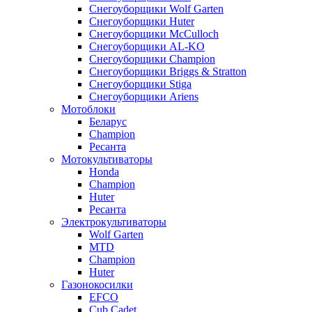
Снегоуборщики Wolf Garten
Снегоуборщики Huter
Снегоуборщики McCulloch
Снегоуборщики AL-KO
Снегоуборщики Champion
Снегоуборщики Briggs & Stratton
Снегоуборщики Stiga
Снегоуборщики Ariens
Мотоблоки
Беларус
Champion
Ресанта
Мотокультиваторы
Honda
Champion
Huter
Ресанта
Электрокультиваторы
Wolf Garten
MTD
Champion
Huter
Газонокосилки
EFCO
Cub Cadet