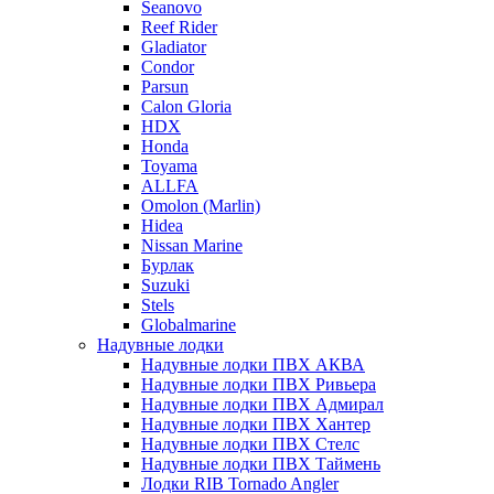
Seanovo
Reef Rider
Gladiator
Condor
Parsun
Calon Gloria
HDX
Honda
Toyama
ALLFA
Omolon (Marlin)
Hidea
Nissan Marine
Бурлак
Suzuki
Stels
Globalmarine
Надувные лодки
Надувные лодки ПВХ АКВА
Надувные лодки ПВХ Ривьера
Надувные лодки ПВХ Адмирал
Надувные лодки ПВХ Хантер
Надувные лодки ПВХ Стелс
Надувные лодки ПВХ Таймень
Лодки RIB Tornado Angler