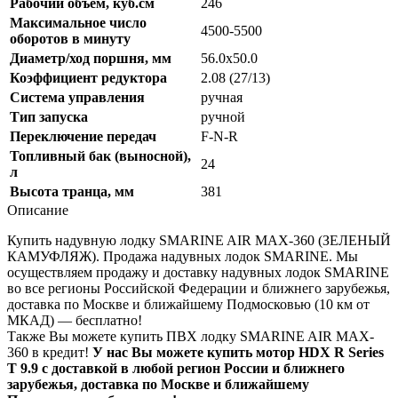
Рабочий объем, куб.см
246
Максимальное число
4500-5500
оборотов в минуту
Диаметр/ход поршня, мм
56.0x50.0
Коэффициент редуктора
2.08 (27/13)
Система управления
ручная
Тип запуска
ручной
Переключение передач
F-N-R
Топливный бак (выносной),
24
л
Высота транца, мм
381
Описание
Купить надувную лодку SMARINE AIR MAX-360 (ЗЕЛЕНЫЙ
КАМУФЛЯЖ). Продажа надувных лодок SMARINE. Мы
осуществляем продажу и доставку надувных лодок SMARINE
во все регионы Российской Федерации и ближнего зарубежья,
доставка по Москве и ближайшему Подмосковью (10 км от
МКАД) — бесплатно!
Также Вы можете купить ПВХ лодку SMARINE AIR MAX-
360 в кредит!
У нас Вы можете купить мотор HDX R Series
T 9.9 с доставкой в любой регион России и ближнего
зарубежья, доставка по Москве и ближайшему