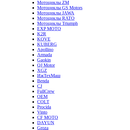
Мотоциклы ZM
Мотоциклы GS Motors
Мотоциклы JAWA
Мотоциклы RATO
Мотоциклы Triumph
EXP MOTO
K2R
KOVE
KUBERG
Apollino
Armada
Gaokin
QJ Motor
XGZ
ИжТехМаш
Benda
CJ
FullCrew
OEM
COLT
Procida
Vinto
CF MOTO
DAYUN
Groza