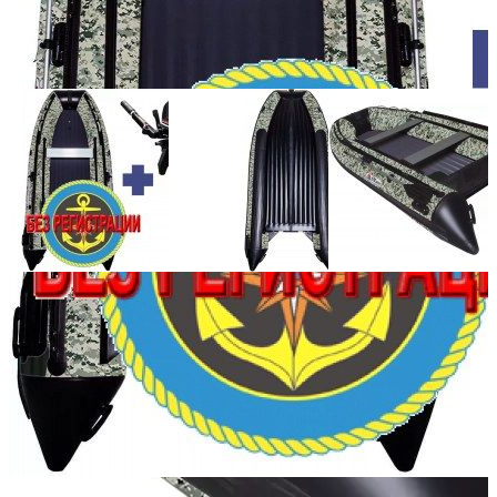
Количество мест:
5
Масса комплекта:
86
Мощность мотора:
9.9
Тактность двигателя:
2
Длина лодки (см):
360
Тип пола:
нднд (надувн. низкого давл.)
Добавить к сравнению
Нет в наличии