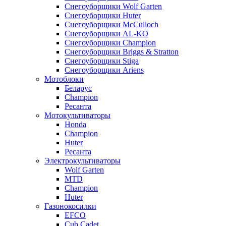
Снегоуборщики Wolf Garten
Снегоуборщики Huter
Снегоуборщики McCulloch
Снегоуборщики AL-KO
Снегоуборщики Champion
Снегоуборщики Briggs & Stratton
Снегоуборщики Stiga
Снегоуборщики Ariens
Мотоблоки
Беларус
Champion
Ресанта
Мотокультиваторы
Honda
Champion
Huter
Ресанта
Электрокультиваторы
Wolf Garten
MTD
Champion
Huter
Газонокосилки
EFCO
Cub Cadet