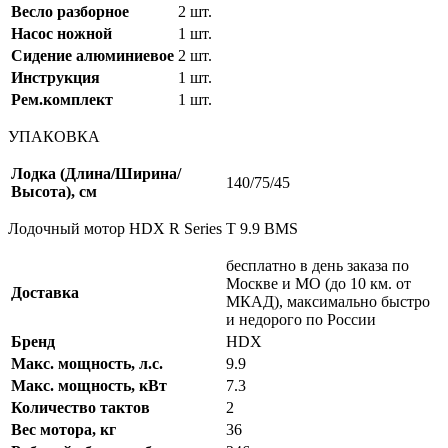
Весло разборное
2 шт.
Насос ножной
1 шт.
Сидение алюминиевое
2 шт.
Инструкция
1 шт.
Рем.комплект
1 шт.
УПАКОВКА
Лодка (Длина/Ширина/
140/75/45
Высота), см
Лодочный мотор HDX R Series T 9.9 BMS
бесплатно в день заказа по
Москве и МО (до 10 км. от
Доставка
МКАД), максимально быстро
и недорого по России
Бренд
HDX
Макс. мощность, л.с.
9.9
Макс. мощность, кВт
7.3
Количество тактов
2
Вес мотора, кг
36