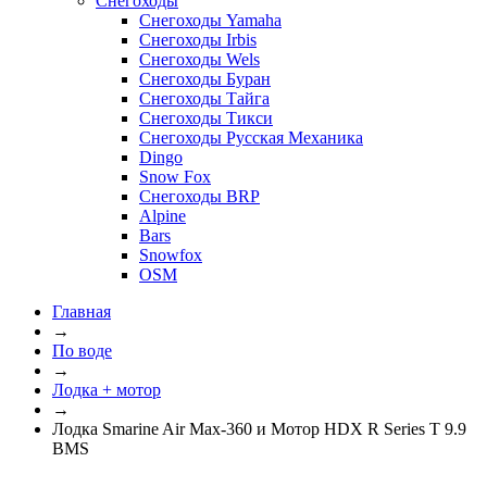
Снегоходы
Снегоходы Yamaha
Снегоходы Irbis
Снегоходы Wels
Снегоходы Буран
Снегоходы Тайга
Снегоходы Тикси
Снегоходы Русская Механика
Dingo
Snow Fox
Снегоходы BRP
Alpine
Bars
Snowfox
OSM
Главная
→
По воде
→
Лодка + мотор
→
Лодка Smarine Air Max-360 и Мотор HDX R Series T 9.9
BMS