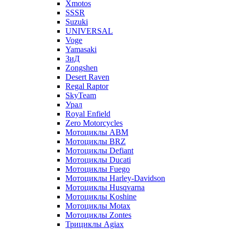
Xmotos
SSSR
Suzuki
UNIVERSAL
Voge
Yamasaki
ЗиД
Zongshen
Desert Raven
Regal Raptor
SkyTeam
Урал
Royal Enfield
Zero Motorcycles
Мотоциклы ABM
Мотоциклы BRZ
Мотоциклы Defiant
Мотоциклы Ducati
Мотоциклы Fuego
Мотоциклы Harley-Davidson
Мотоциклы Husqvarna
Мотоциклы Koshine
Мотоциклы Motax
Мотоциклы Zontes
Трициклы Agiax