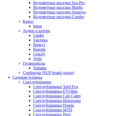
Водометные насадки Sea-Pro
Водометные насадки Marlin
Водометные насадки Seanovo
Водометные насадки Condor
Каноэ
Inkas
Лодки и катера
Linder
Тактика
Беркут
Barents
Grizzly
Terhi
Гидроциклы
Yamaha
Сапборды (SUP-board доски)
Садовая техника
Снегоуборщики
Снегоуборщики Yard Fox
Снегоуборщики EVOline
Снегоуборщики Cub Cadet
Снегоуборщики Husqvarna
Снегоуборщики Honda
Снегоуборщики MTD
Снегоуборщики Herz