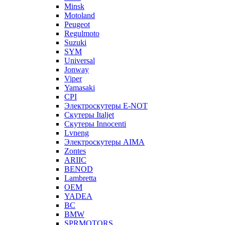
Minsk
Motoland
Peugeot
Regulmoto
Suzuki
SYM
Universal
Jonway
Viper
Yamasaki
CPI
Электроскутеры E-NOT
Скутеры Italjet
Скутеры Innocenti
Lvneng
Электроскутеры AIMA
Zontes
ARIIC
BENOD
Lambretta
OEM
YADEA
BC
BMW
SPRMOTORS