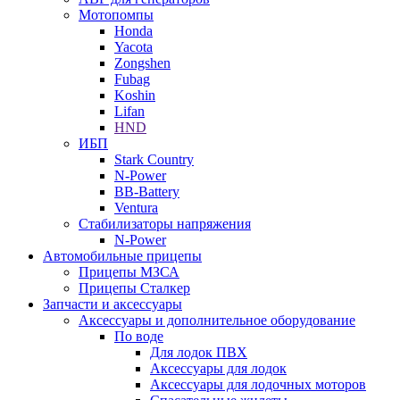
Мотопомпы
Honda
Yacota
Zongshen
Fubag
Koshin
Lifan
HND
ИБП
Stark Country
N-Power
BB-Battery
Ventura
Стабилизаторы напряжения
N-Power
Автомобильные прицепы
Прицепы МЗСА
Прицепы Сталкер
Запчасти и аксессуары
Аксессуары и дополнительное оборудование
По воде
Для лодок ПВХ
Аксессуары для лодок
Аксессуары для лодочных моторов