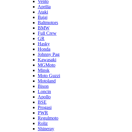
Vento
Aprilia
Ataki
Bajaj
Baltmotors
BMW
Full Crew
GR
Hasky
Honda
Johnny Pag
Kawasaki
MGMoto
Minsk
Moto Guzzi
Motoland
Bison
Loncin
Apollo
BSE
Progasi
PWR
Regulmoto
Roliz
Shineray