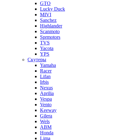
GTO
Lucky Duck
MIVI
Sanchez
Highlander
Scanmoto
Sprmotors
TVS
Yacota
YPS
Скутеры
Yamaha
Racer
Lifan
Irbis
Nexus
Aprilia
Vespa
Vento
Keeway
Gilera
Wels
ABM
Honda
Lima