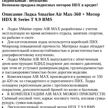
Подмосковью - бесплатно!
Возможна продажа подвесных моторов HDX в кредит!
Описание Лодка Smarine Air Max-360 + Мотор
HDX R Series T 9.9 BMS
Лодки SMarine серии AIR MAX разработаны с учетом
эксплуатации во время активного отдыха, занятиях спортом,
на рыбалке и охоте.
Для изготовления лодок используется корейский ПВХ
Wonpoong повышенной прочности. Материал лодки обладает
дополнительной износоустойчивостью и резистентностью к
ультрафиолетовому излучению.
Лодки SMarine AIR MAX выпускаются с облегченным
дном конструкции НДНД (надувное дно низкого давления),
при этом не уступают размерным рядом, грузоподъемностью
и пассажировместимостью более дорогим моделям.
Комплектация AIR MAX производится в размерах от 330
до 420 см. из стандартного и укрепленного ПВХ. Лодка
оснащена укрепленным дном с противоскользящим
покрытием, дополнительной броней по килю и баллонам.
К КОМПЛЕКТАЦИИ AIR MAX МОЖНО ПРИОБРЕСТИ:
Съёмный носовой тент, каркас носового тента, носовая сумка-
рундук, сумки-накладки.
Двухцилиндровый лодочный мотор HDX T 9,9 BMS