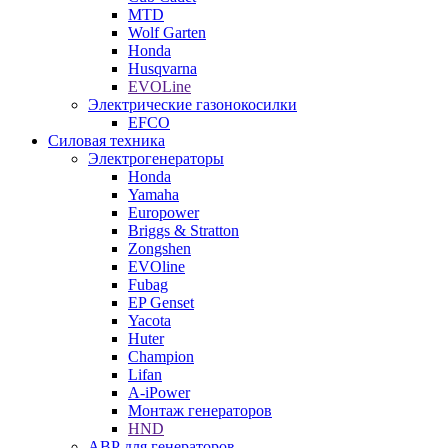
MTD
Wolf Garten
Honda
Husqvarna
EVOLine
Электрические газонокосилки
EFCO
Силовая техника
Электрогенераторы
Honda
Yamaha
Europower
Briggs & Stratton
Zongshen
EVOline
Fubag
EP Genset
Yacota
Huter
Champion
Lifan
A-iPower
Монтаж генераторов
HND
АВР для генераторов