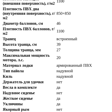
1100
(внешняя поверхность), г/м2
Плотность ПВХ дна
(внутренняя поверхность), г/
850+850
м2
Диаметр баллонов, см
46
Плотность ПВХ баллонов, г/
1100
м2
Транец
встроенный
Высота транца, см
39
Толщина транца, мм
27
Максимальная мощность
20
мотора, л.с.
Материал лодки
армированный ПВХ
Тип пайола
надувной
Киль
надувной
Держатель для удочки
нет
Весла в комплекте
да
Надувное сиденье
нет
Жесткое сиденье
да
Уключины
да
Якорный рым
нет