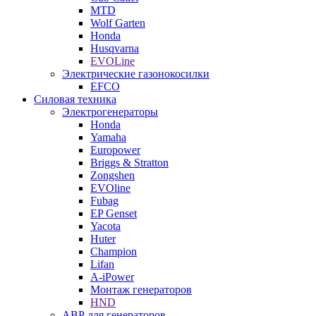
MTD
Wolf Garten
Honda
Husqvarna
EVOLine
Электрические газонокосилки
EFCO
Силовая техника
Электрогенераторы
Honda
Yamaha
Europower
Briggs & Stratton
Zongshen
EVOline
Fubag
EP Genset
Yacota
Huter
Champion
Lifan
A-iPower
Монтаж генераторов
HND
АВР для генераторов