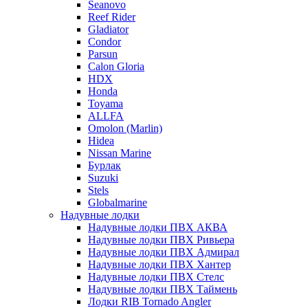
Seanovo
Reef Rider
Gladiator
Condor
Parsun
Calon Gloria
HDX
Honda
Toyama
ALLFA
Omolon (Marlin)
Hidea
Nissan Marine
Бурлак
Suzuki
Stels
Globalmarine
Надувные лодки
Надувные лодки ПВХ АКВА
Надувные лодки ПВХ Ривьера
Надувные лодки ПВХ Адмирал
Надувные лодки ПВХ Хантер
Надувные лодки ПВХ Стелс
Надувные лодки ПВХ Таймень
Лодки RIB Tornado Angler