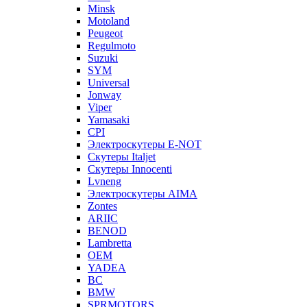
Minsk
Motoland
Peugeot
Regulmoto
Suzuki
SYM
Universal
Jonway
Viper
Yamasaki
CPI
Электроскутеры E-NOT
Скутеры Italjet
Скутеры Innocenti
Lvneng
Электроскутеры AIMA
Zontes
ARIIC
BENOD
Lambretta
OEM
YADEA
BC
BMW
SPRMOTORS