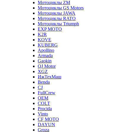
Мотоциклы ZM
Мотоциклы GS Motors
Мотоциклы JAWA
Мотоциклы RATO
Мотоциклы Triumph
EXP MOTO
K2R
KOVE
KUBERG
Apollino
Armada
Gaokin
QJ Motor
XGZ
ИжТехМаш
Benda
CJ
FullCrew
OEM
COLT
Procida
Vinto
CF MOTO
DAYUN
Groza