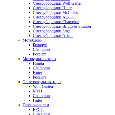
Снегоуборщики Wolf Garten
Снегоуборщики Huter
Снегоуборщики McCulloch
Снегоуборщики AL-KO
Снегоуборщики Champion
Снегоуборщики Briggs & Stratton
Снегоуборщики Stiga
Снегоуборщики Ariens
Мотоблоки
Беларус
Champion
Ресанта
Мотокультиваторы
Honda
Champion
Huter
Ресанта
Электрокультиваторы
Wolf Garten
MTD
Champion
Huter
Газонокосилки
EFCO
Cub Cadet