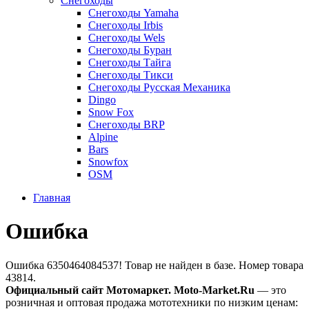
Снегоходы
Снегоходы Yamaha
Снегоходы Irbis
Снегоходы Wels
Снегоходы Буран
Снегоходы Тайга
Снегоходы Тикси
Снегоходы Русская Механика
Dingo
Snow Fox
Снегоходы BRP
Alpine
Bars
Snowfox
OSM
Главная
Ошибка
Ошибка 6350464084537! Товар не найден в базе. Номер товара
43814.
Официальный сайт Мотомаркет.
Moto-Market.Ru
— это
розничная и оптовая продажа мототехники по низким ценам: