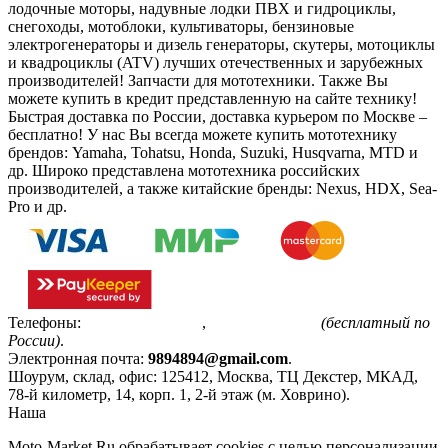
лодочные моторы, надувные лодки ПВХ и гидроциклы,
снегоходы, мотоблоки, культиваторы, бензиновые
электрогенераторы и дизель генераторы, скутеры, мотоциклы
и квадроциклы (ATV) лучших отечественных и зарубежных
производителей! Запчасти для мототехники. Также Вы
можете купить в кредит представленную на сайте технику!
Быстрая доставка по России, доставка курьером по Москве –
бесплатно!
У нас Вы всегда можете купить мототехнику
брендов: Yamaha, Tohatsu, Honda, Suzuki, Husqvarna, MTD и
др. Широко представлена мототехника российских
производителей, а также китайские бренды: Nexus, HDX, Sea-
Pro и др.
Телефоны:
+7(495)799-85-55
,
8(800)511-48-94
(бесплатный по
России)
.
Электронная почта:
9894894@gmail.com
.
Шоурум, склад, офис:
125412
,
Москва
,
ТЦ Декстер, МКАД,
78-й километр, 14, корп. 1, 2-й этаж (м. Ховрино)
.
Наша
Политика конфиденциальности
Moto-Market.Ru обрабатывает сookies с целью персонализации