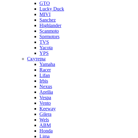
GTO
Lucky Duck
MIVI
Sanchez
Highlander
Scanmoto
Sprmotors
TVS
Yacota
YPS
Скутеры
Yamaha
Racer
Lifan
Irbis
Nexus
Aprilia
Vespa
Vento
Keeway
Gilera
Wels
ABM
Honda
Lima