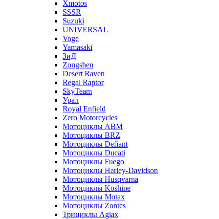
Xmotos
SSSR
Suzuki
UNIVERSAL
Voge
Yamasaki
ЗиД
Zongshen
Desert Raven
Regal Raptor
SkyTeam
Урал
Royal Enfield
Zero Motorcycles
Мотоциклы ABM
Мотоциклы BRZ
Мотоциклы Defiant
Мотоциклы Ducati
Мотоциклы Fuego
Мотоциклы Harley-Davidson
Мотоциклы Husqvarna
Мотоциклы Koshine
Мотоциклы Motax
Мотоциклы Zontes
Трициклы Agiax