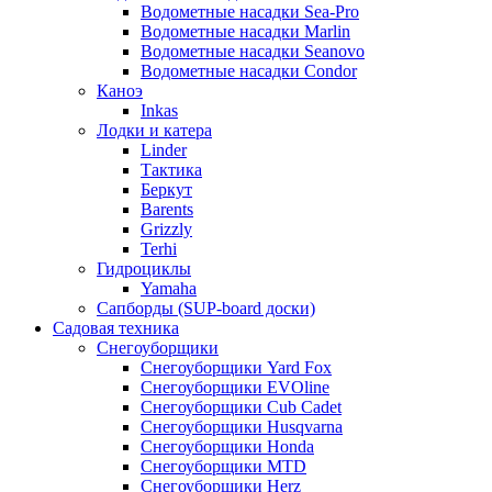
Водометные насадки Sea-Pro
Водометные насадки Marlin
Водометные насадки Seanovo
Водометные насадки Condor
Каноэ
Inkas
Лодки и катера
Linder
Тактика
Беркут
Barents
Grizzly
Terhi
Гидроциклы
Yamaha
Сапборды (SUP-board доски)
Садовая техника
Снегоуборщики
Снегоуборщики Yard Fox
Снегоуборщики EVOline
Снегоуборщики Cub Cadet
Снегоуборщики Husqvarna
Снегоуборщики Honda
Снегоуборщики MTD
Снегоуборщики Herz