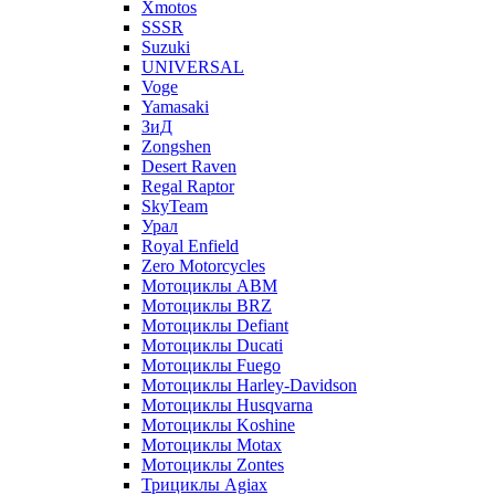
Xmotos
SSSR
Suzuki
UNIVERSAL
Voge
Yamasaki
ЗиД
Zongshen
Desert Raven
Regal Raptor
SkyTeam
Урал
Royal Enfield
Zero Motorcycles
Мотоциклы ABM
Мотоциклы BRZ
Мотоциклы Defiant
Мотоциклы Ducati
Мотоциклы Fuego
Мотоциклы Harley-Davidson
Мотоциклы Husqvarna
Мотоциклы Koshine
Мотоциклы Motax
Мотоциклы Zontes
Трициклы Agiax