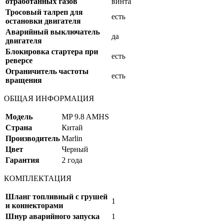
отработанных газов
винта
Тросовый талреп для
есть
остановки двигателя
Аварийный выключатель
да
двигателя
Блокировка стартера при
есть
реверсе
Ограничитель частоты
есть
вращения
ОБЩАЯ ИНФОРМАЦИЯ
Модель
MP 9.8 AMHS
Страна
Китай
Производитель
Marlin
Цвет
Черный
Гарантия
2 года
КОМПЛЕКТАЦИЯ
Шланг топливный с грушей
1
и коннекторами
Шнур аварийного запуска
1