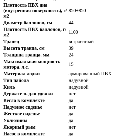
Плотность ПВХ дна
(внутренняя поверхность), г/
850+850
м2
Диаметр баллонов, см
44
Плотность ПВХ баллонов, г/
1100
м2
Транец
встроенный
Высота транца, см
39
Толщина транца, мм
24
Максимальная мощность
15
мотора, л.с.
Материал лодки
армированный ПВХ
Тип пайола
надувной
Киль
надувной
Держатель для удочки
нет
Весла в комплекте
да
Надувное сиденье
нет
Жесткое сиденье
да
Уключины
да
Якорный рым
нет
Насос в комплекте
да