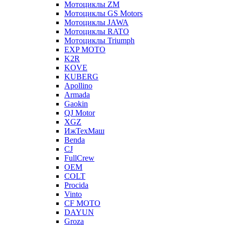
Мотоциклы ZM
Мотоциклы GS Motors
Мотоциклы JAWA
Мотоциклы RATO
Мотоциклы Triumph
EXP MOTO
K2R
KOVE
KUBERG
Apollino
Armada
Gaokin
QJ Motor
XGZ
ИжТехМаш
Benda
CJ
FullCrew
OEM
COLT
Procida
Vinto
CF MOTO
DAYUN
Groza