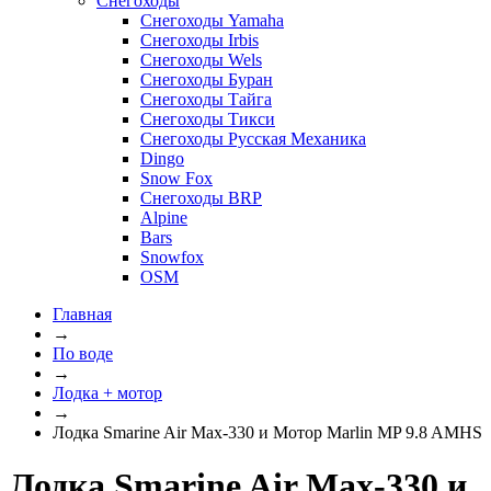
Снегоходы
Снегоходы Yamaha
Снегоходы Irbis
Снегоходы Wels
Снегоходы Буран
Снегоходы Тайга
Снегоходы Тикси
Снегоходы Русская Механика
Dingo
Snow Fox
Снегоходы BRP
Alpine
Bars
Snowfox
OSM
Главная
→
По воде
→
Лодка + мотор
→
Лодка Smarine Air Max-330 и Мотор Marlin MP 9.8 AMHS
Лодка Smarine Air Max-330 и