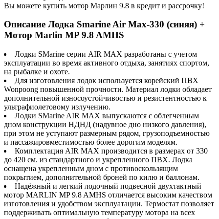
Вы можете купить мотор Марлин 9.8 в кредит и рассрочку!
Описание Лодка Smarine Air Max-330 (синяя) +
Мотор Marlin MP 9.8 AMHS
Лодки SMarine серии AIR MAX разработаны с учетом
эксплуатации во время активного отдыха, занятиях спортом,
на рыбалке и охоте.
Для изготовления лодок используется корейский ПВХ
Wonpoong повышенной прочности. Материал лодки обладает
дополнительной износоустойчивостью и резистентностью к
ультрафиолетовому излучению.
Лодки SMarine AIR MAX выпускаются с облегченным
дном конструкции НДНД (надувное дно низкого давления),
при этом не уступают размерным рядом, грузоподъемностью
и пассажировместимостью более дорогим моделям.
Комплектация AIR MAX производится в размерах от 330
до 420 см. из стандартного и укрепленного ПВХ. Лодка
оснащена укрепленным дном с противоскользящим
покрытием, дополнительной броней по килю и баллонам.
Надёжный и легкий лодочный подвесной двухтактный
мотор MARLIN MP 9.8 AMHS отличается высоким качеством
изготовления и удобством эксплуатации. Термостат позволяет
поддерживать оптимальную температуру мотора на всех