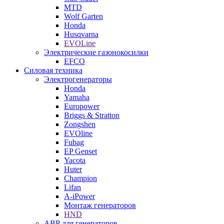
MTD
Wolf Garten
Honda
Husqvarna
EVOLine
Электрические газонокосилки
EFCO
Силовая техника
Электрогенераторы
Honda
Yamaha
Europower
Briggs & Stratton
Zongshen
EVOline
Fubag
EP Genset
Yacota
Huter
Champion
Lifan
A-iPower
Монтаж генераторов
HND
АВР для генераторов