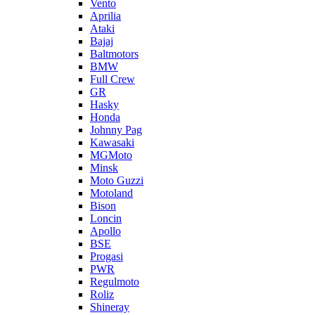
Vento
Aprilia
Ataki
Bajaj
Baltmotors
BMW
Full Crew
GR
Hasky
Honda
Johnny Pag
Kawasaki
MGMoto
Minsk
Moto Guzzi
Motoland
Bison
Loncin
Apollo
BSE
Progasi
PWR
Regulmoto
Roliz
Shineray