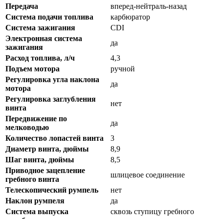
Передача
вперед-нейтраль-назад
Система подачи топлива
карбюратор
Система зажигания
CDI
Электронная система
да
зажигания
Расход топлива, л/ч
4,3
Подъем мотора
ручной
Регулировка угла наклона
да
мотора
Регулировка заглубления
нет
винта
Передвижение по
да
мелководью
Количество лопастей винта
3
Диаметр винта, дюймы
8,9
Шаг винта, дюймы
8,5
Приводное зацепление
шлицевое соединение
гребного винта
Телескопический румпель
нет
Наклон румпеля
да
Система выпуска
сквозь ступицу гребного