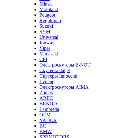
Minsk
Motoland
Peugeot
Regulmoto
Suzuki
SYM
Universal
Jonway
Viper
Yamasaki
CPI
Электроскутеры E-NOT
Скутеры Italjet
Скутеры Innocenti
Lvneng
Электроскутеры AIMA
Zontes
ARIIC
BENOD
Lambretta
OEM
YADEA
BC
BMW
SPRMOTORS