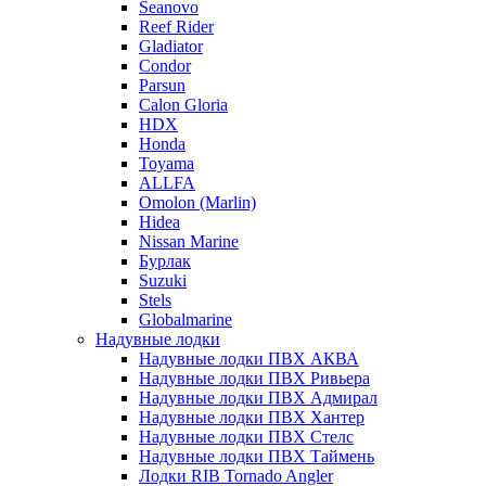
Seanovo
Reef Rider
Gladiator
Condor
Parsun
Calon Gloria
HDX
Honda
Toyama
ALLFA
Omolon (Marlin)
Hidea
Nissan Marine
Бурлак
Suzuki
Stels
Globalmarine
Надувные лодки
Надувные лодки ПВХ АКВА
Надувные лодки ПВХ Ривьера
Надувные лодки ПВХ Адмирал
Надувные лодки ПВХ Хантер
Надувные лодки ПВХ Стелс
Надувные лодки ПВХ Таймень
Лодки RIB Tornado Angler