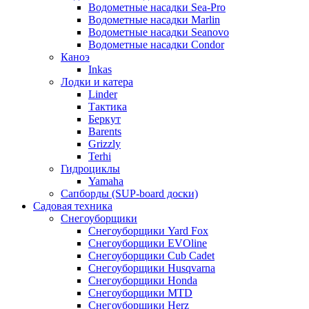
Водометные насадки Sea-Pro
Водометные насадки Marlin
Водометные насадки Seanovo
Водометные насадки Condor
Каноэ
Inkas
Лодки и катера
Linder
Тактика
Беркут
Barents
Grizzly
Terhi
Гидроциклы
Yamaha
Сапборды (SUP-board доски)
Садовая техника
Снегоуборщики
Снегоуборщики Yard Fox
Снегоуборщики EVOline
Снегоуборщики Cub Cadet
Снегоуборщики Husqvarna
Снегоуборщики Honda
Снегоуборщики MTD
Снегоуборщики Herz