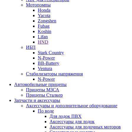
Мотопомпы
Honda
Yacota
Zongshen
Fubag
Koshin
Lifan
HND
ИБП
Stark Country
N-Power
BB-Battery
Ventura
Стабилизаторы напряжения
N-Power
Автомобильные прицепы
Прицепы МЗСА
Прицепы Сталкер
Запчасти и аксессуары
Аксессуары и дополнительное оборудование
По воде
Для лодок ПВХ
Аксессуары для лодок
Аксессуары для лодочных моторов