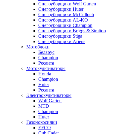
Снегоуборщики Wolf Garten
Снегоуборщики Huter
Снегоуборщики McCulloch
Снегоуборщики AL-KO
Снегоуборщики Champion
Снегоуборщики Briggs & Stratton
Снегоуборщики Stiga
Снегоуборщики Ariens
Мотоблоки
Беларус
Champion
Ресанта
Мотокультиваторы
Honda
Champion
Huter
Ресанта
Электрокультиваторы
Wolf Garten
MTD
Champion
Huter
Газонокосилки
EFCO
Cub Cadet