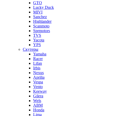
GTO
Lucky Duck
MIVI
Sanchez
Highlander
Scanmoto
Sprmotors
TVS
Yacota
YPS
Скутеры
Yamaha
Racer
Lifan
Irbis
Nexus
Aprilia
Vespa
Vento
Keeway
Gilera
Wels
ABM
Honda
Lima