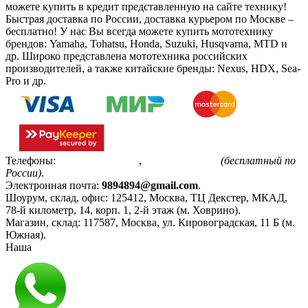
можете купить в кредит представленную на сайте технику!
Быстрая доставка по России, доставка курьером по Москве –
бесплатно!
У нас Вы всегда можете купить мототехнику
брендов: Yamaha, Tohatsu, Honda, Suzuki, Husqvarna, MTD и
др. Широко представлена мототехника российских
производителей, а также китайские бренды: Nexus, HDX, Sea-
Pro и др.
Телефоны:
+7(495)799-85-55
,
8(800)511-48-94
(бесплатный по
России)
.
Электронная почта:
9894894@gmail.com
.
Шоурум, склад, офис:
125412
,
Москва
,
ТЦ Декстер, МКАД,
78-й километр, 14, корп. 1, 2-й этаж (м. Ховрино)
.
Магазин, склад:
117587
,
Москва
,
ул. Кировоградская, 11 Б (м.
Южная)
.
Наша
Политика конфиденциальности