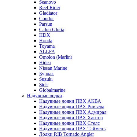
Seanovo
Reef Rider
Gladiator
Condor
Parsun
Calon Gloria
HDX
Honda
Toyama
ALLFA
Omolon (Marlin)
Hidea
Nissan Marine
Бурлак
Suzuki
Stels
Globalmarine
Надувные лодки
Надувные лодки ПВХ АКВА
Надувные лодки ПВХ Ривьера
Надувные лодки ПВХ Адмирал
Надувные лодки ПВХ Хантер
Надувные лодки ПВХ Стелс
Надувные лодки ПВХ Таймень
Лодки RIB Tornado Angler