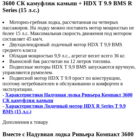
3600 СК камуфляж камыш + HDX T 9.9 BMS R
Series (15 л.с.)
Моторно-гребная лодка, рассчитанная на четверых
пассажиров. На лодку можно поставить мотор мощностью не
более 15 л.с. Максимальная скорость движения под мотором
составляет 45 км/ч.
Двухцилиндровый лодочный мотор HDX T 9,9 BMS
среднего класса
Обладая мощностью 9,9 л.с., агрегат весит всего 36 кг.
Выносной бак рассчитан на 12 литров топлива.
Подвесные моторы HDX T 9,9 BMS запускаются вручную,
управляются румпелем.
Подвесной мотор HDX T 9.9 прост по конструкции,
поэтому нетребователен в обслуживании и комфортен в
эксплуатации.
-
Характеристики Надувная лодка Ривьера Компакт 3600
СК камуфляж камыш
-
Характеристики Лодочный мотор HDX R Series T 9.9
BMS (15 л.с.)
Дополнения к товару
Вместе с Надувная лодка Ривьера Компакт 3600