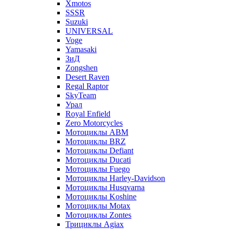
Xmotos
SSSR
Suzuki
UNIVERSAL
Voge
Yamasaki
ЗиД
Zongshen
Desert Raven
Regal Raptor
SkyTeam
Урал
Royal Enfield
Zero Motorcycles
Мотоциклы ABM
Мотоциклы BRZ
Мотоциклы Defiant
Мотоциклы Ducati
Мотоциклы Fuego
Мотоциклы Harley-Davidson
Мотоциклы Husqvarna
Мотоциклы Koshine
Мотоциклы Motax
Мотоциклы Zontes
Трициклы Agiax