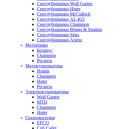
Снегоуборщики Wolf Garten
Снегоуборщики Huter
Снегоуборщики McCulloch
Снегоуборщики AL-KO
Снегоуборщики Champion
Снегоуборщики Briggs & Stratton
Снегоуборщики Stiga
Снегоуборщики Ariens
Мотоблоки
Беларус
Champion
Ресанта
Мотокультиваторы
Honda
Champion
Huter
Ресанта
Электрокультиваторы
Wolf Garten
MTD
Champion
Huter
Газонокосилки
EFCO
Cub Cadet