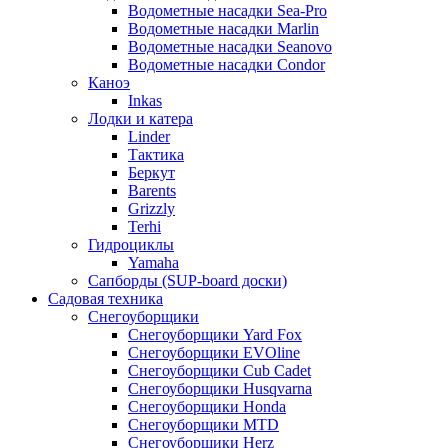
Водометные насадки Sea-Pro
Водометные насадки Marlin
Водометные насадки Seanovo
Водометные насадки Condor
Каноэ
Inkas
Лодки и катера
Linder
Тактика
Беркут
Barents
Grizzly
Terhi
Гидроциклы
Yamaha
Сапборды (SUP-board доски)
Садовая техника
Снегоуборщики
Снегоуборщики Yard Fox
Снегоуборщики EVOline
Снегоуборщики Cub Cadet
Снегоуборщики Husqvarna
Снегоуборщики Honda
Снегоуборщики MTD
Снегоуборщики Herz