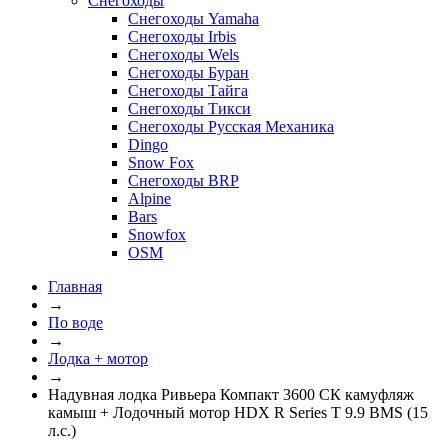
Снегоходы
Снегоходы Yamaha
Снегоходы Irbis
Снегоходы Wels
Снегоходы Буран
Снегоходы Тайга
Снегоходы Тикси
Снегоходы Русская Механика
Dingo
Snow Fox
Снегоходы BRP
Alpine
Bars
Snowfox
OSM
Главная
→
По воде
→
Лодка + мотор
→
Надувная лодка Ривьера Компакт 3600 СК камуфляж
камыш + Лодочный мотор HDX R Series T 9.9 BMS (15
л.с.)