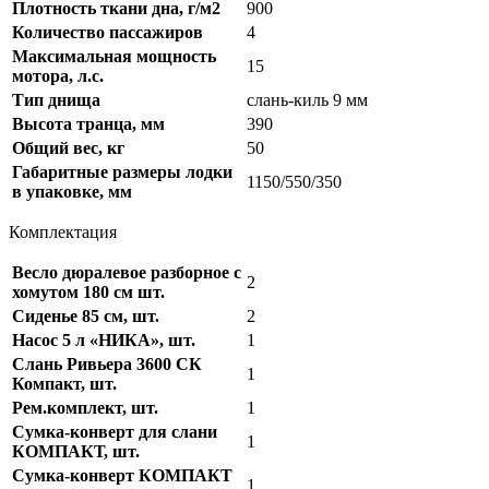
Плотность ткани дна, г/м2
900
Количество пассажиров
4
Максимальная мощность
15
мотора, л.с.
Тип днища
слань-киль 9 мм
Высота транца, мм
390
Общий вес, кг
50
Габаритные размеры лодки
1150/550/350
в упаковке, мм
Комплектация
Весло дюралевое разборное с
2
хомутом 180 см шт.
Сиденье 85 см, шт.
2
Насос 5 л «НИКА», шт.
1
Слань Ривьера 3600 СК
1
Компакт, шт.
Рем.комплект, шт.
1
Сумка-конверт для слани
1
КОМПАКТ, шт.
Сумка-конверт КОМПАКТ
1