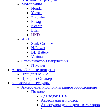
Мотопомпы
Honda
Yacota
Zongshen
Fubag
Koshin
Lifan
HND
ИБП
Stark Country
N-Power
BB-Battery
Ventura
Стабилизаторы напряжения
N-Power
Автомобильные прицепы
Прицепы МЗСА
Прицепы Сталкер
Запчасти и аксессуары
Аксессуары и дополнительное оборудование
По воде
Для лодок ПВХ
Аксессуары для лодок
Аксессуары для лодочных моторов