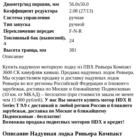
Диаметр/ход поршня, мм
56.0x50.0
Коэффициент редуктора
2.08 (27/13)
Система управления
ручная
Тип запуска
ручной
Переключение передач
F-N-R
Топливный бак (выносной),
24
л
Высота транца, мм
381
Описание
Купить надувную моторную лодку из ПВХ Ривьера Компакт
3600 СК камуфляж камыш. Продажа надувных лодок Ривьера.
Мы осуществляем продажу и доставку надувных лодок
Ривьера во все регионы Российской Федерации и ближнего
зарубежья, доставка по Москве и ближайшему Подмосковью
(10 км. от МКАД) – бесплатно (при стоимости заказа не менее
чем 15 000 рублей).
У нас Вы можете купить мотор HDX R
Series T 9.9 с доставкой в любой регион России и ближнего
зарубежья, доставка по Москве и ближайшему
Подмосковью - бесплатно!
Возможна продажа подвесных моторов HDX в кредит!
Описание Надувная лодка Ривьера Компакт