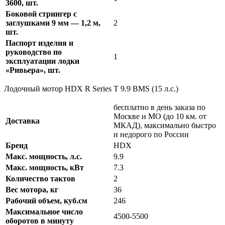
3600, шт.
Боковой стрингер с
заглушками 9 мм — 1,2 м,
2
шт.
Паспорт изделия и
руководство по
1
эксплуатации лодки
«Ривьера», шт.
Лодочный мотор HDX R Series T 9.9 BMS (15 л.с.)
бесплатно в день заказа по
Москве и МО (до 10 км. от
Доставка
МКАД), максимально быстро
и недорого по России
Бренд
HDX
Макс. мощность, л.с.
9.9
Макс. мощность, кВт
7.3
Количество тактов
2
Вес мотора, кг
36
Рабочий объем, куб.см
246
Максимальное число
4500-5500
оборотов в минуту