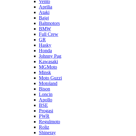
Vento
Aprilia
Ataki
Bajaj
Baltmotors
BMW
Full Crew
GR
Hasky
Honda
Johnny Pag
Kawasaki
MGMoto
Minsk
Moto Guzzi
Motoland
Bison
Loncin
Apollo
BSE
Progasi
PWR
Regulmoto
Roliz
Shineray