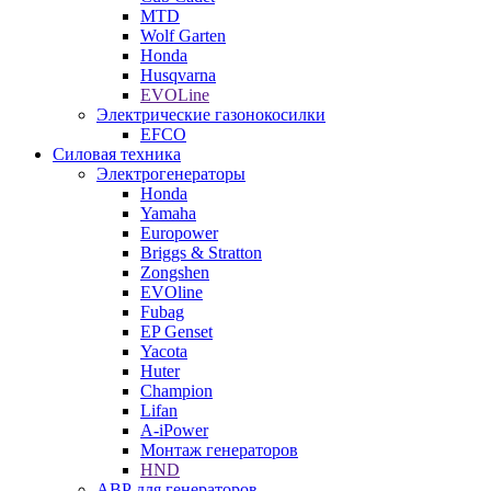
MTD
Wolf Garten
Honda
Husqvarna
EVOLine
Электрические газонокосилки
EFCO
Силовая техника
Электрогенераторы
Honda
Yamaha
Europower
Briggs & Stratton
Zongshen
EVOline
Fubag
EP Genset
Yacota
Huter
Champion
Lifan
A-iPower
Монтаж генераторов
HND
АВР для генераторов