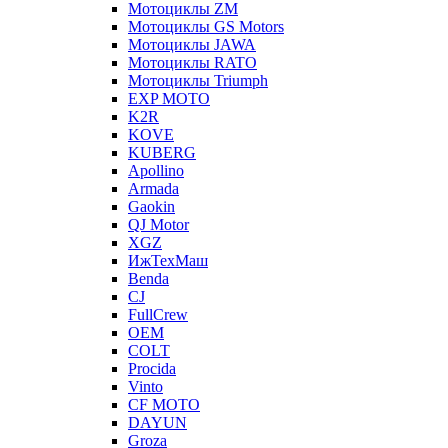
Мотоциклы ZM
Мотоциклы GS Motors
Мотоциклы JAWA
Мотоциклы RATO
Мотоциклы Triumph
EXP MOTO
K2R
KOVE
KUBERG
Apollino
Armada
Gaokin
QJ Motor
XGZ
ИжТехМаш
Benda
CJ
FullCrew
OEM
COLT
Procida
Vinto
CF MOTO
DAYUN
Groza