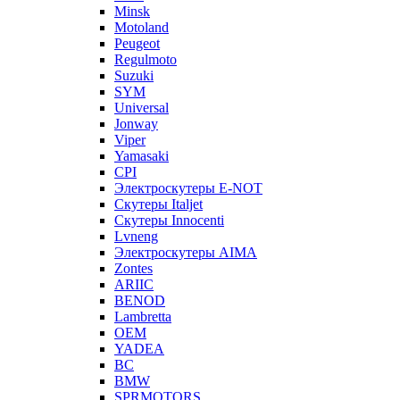
Minsk
Motoland
Peugeot
Regulmoto
Suzuki
SYM
Universal
Jonway
Viper
Yamasaki
CPI
Электроскутеры E-NOT
Скутеры Italjet
Скутеры Innocenti
Lvneng
Электроскутеры AIMA
Zontes
ARIIC
BENOD
Lambretta
OEM
YADEA
BC
BMW
SPRMOTORS