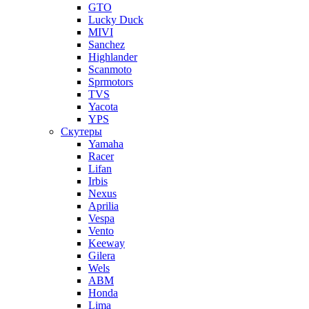
GTO
Lucky Duck
MIVI
Sanchez
Highlander
Scanmoto
Sprmotors
TVS
Yacota
YPS
Скутеры
Yamaha
Racer
Lifan
Irbis
Nexus
Aprilia
Vespa
Vento
Keeway
Gilera
Wels
ABM
Honda
Lima