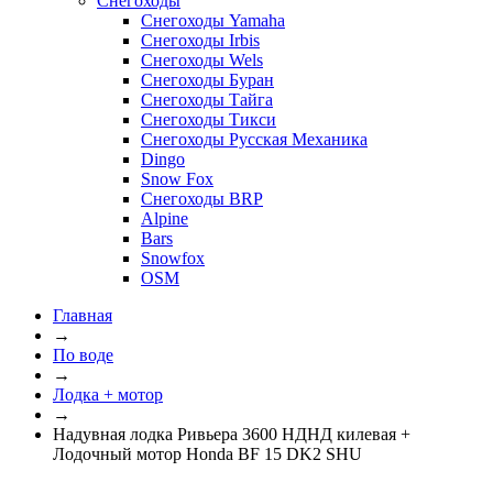
Снегоходы
Снегоходы Yamaha
Снегоходы Irbis
Снегоходы Wels
Снегоходы Буран
Снегоходы Тайга
Снегоходы Тикси
Снегоходы Русская Механика
Dingo
Snow Fox
Снегоходы BRP
Alpine
Bars
Snowfox
OSM
Главная
→
По воде
→
Лодка + мотор
→
Надувная лодка Ривьера 3600 НДНД килевая +
Лодочный мотор Honda BF 15 DK2 SHU