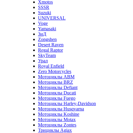
Xmotos
SSSR
Suzuki
UNIVERSAL
Voge
Yamasaki
ЗиД
Zongshen
Desert Raven
Regal Raptor
SkyTeam
Урал
Royal Enfield
Zero Motorcycles
Мотоциклы ABM
Мотоциклы BRZ
Мотоциклы Defiant
Мотоциклы Ducati
Мотоциклы Fuego
Мотоциклы Harley-Davidson
Мотоциклы Husqvarna
Мотоциклы Koshine
Мотоциклы Motax
Мотоциклы Zontes
Трициклы Agiax