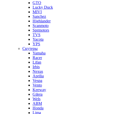
GTO
Lucky Duck
MIVI
Sanchez
Highlander
Scanmoto
Sprmotors
TVS
Yacota
YPS
Скутеры
Yamaha
Racer
Lifan
Irbis
Nexus
Aprilia
Vespa
Vento
Keeway
Gilera
Wels
ABM
Honda
Lima