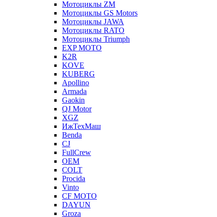
Мотоциклы ZM
Мотоциклы GS Motors
Мотоциклы JAWA
Мотоциклы RATO
Мотоциклы Triumph
EXP MOTO
K2R
KOVE
KUBERG
Apollino
Armada
Gaokin
QJ Motor
XGZ
ИжТехМаш
Benda
CJ
FullCrew
OEM
COLT
Procida
Vinto
CF MOTO
DAYUN
Groza