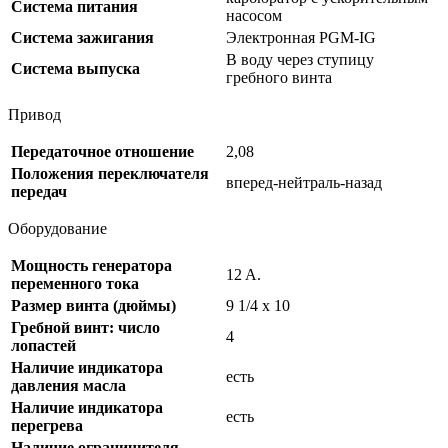
Система питания
насосом
Система зажигания
Электронная PGM-IG
В воду через ступицу
Система выпуска
гребного винта
Привод
Передаточное отношение
2,08
Положения переключателя
вперед-нейтраль-назад
передач
Оборудование
Мощность генератора
12 A.
переменного тока
Размер винта (дюймы)
9 1/4 x 10
Гребной винт: число
4
лопастей
Наличие индикатора
есть
давления масла
Наличие индикатора
есть
перегрева
Наличие ограничителя