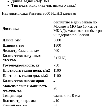
Длина лодки (см):
360
Тип пола:
нднд (надувн. низкого давл.)
Надувная лодка Ривьера 3600 НДНД килевая
бесплатно в день заказа по
Москве и МО (до 10 км. от
Доставка
МКАД), максимально быстро
и недорого по России
Длина, мм
3600
Ширина, мм
1800
Диаметр баллона, мм
460
Количество надувных
3+КНД
отсеков
Грузоподъёмность, кг
750
Плотность ткани пола, г/м2
1100
Плотность ткани дна, г/м2
1100
Количество пассажиров
4
Максимальная мощность
20
мотора, л.с.
Тип днища
слань-киль 9 мм
Высота транца, мм
410
Общий вес, кг
48