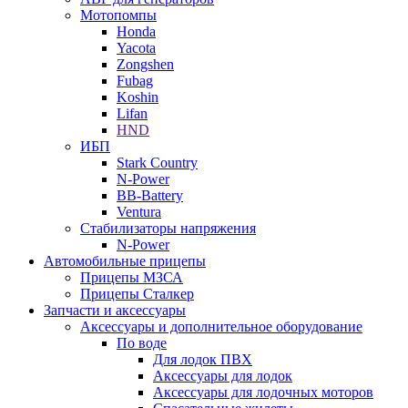
Мотопомпы
Honda
Yacota
Zongshen
Fubag
Koshin
Lifan
HND
ИБП
Stark Country
N-Power
BB-Battery
Ventura
Стабилизаторы напряжения
N-Power
Автомобильные прицепы
Прицепы МЗСА
Прицепы Сталкер
Запчасти и аксессуары
Аксессуары и дополнительное оборудование
По воде
Для лодок ПВХ
Аксессуары для лодок
Аксессуары для лодочных моторов