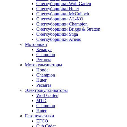
Снегоуборщики Wolf Garten
Снегоуборщики Huter
Снегоуборщики McCulloch
Снегоуборщики AL-KO
Снегоуборщики Champion
Снегоуборщики Briggs & Stratton
Снегоуборщики Stiga
Снегоуборщики Ariens
Мотоблоки
Беларус
Champion
Ресанта
Мотокультиваторы
Honda
Champion
Huter
Ресанта
Электрокультиваторы
Wolf Garten
MTD
Champion
Huter
Газонокосилки
EFCO
Cub Cadet