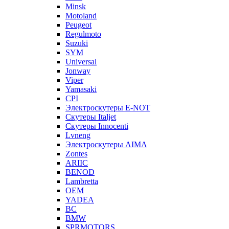
Minsk
Motoland
Peugeot
Regulmoto
Suzuki
SYM
Universal
Jonway
Viper
Yamasaki
CPI
Электроскутеры E-NOT
Скутеры Italjet
Скутеры Innocenti
Lvneng
Электроскутеры AIMA
Zontes
ARIIC
BENOD
Lambretta
OEM
YADEA
BC
BMW
SPRMOTORS