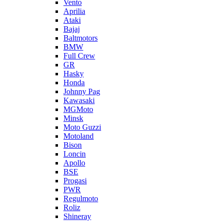
Vento
Aprilia
Ataki
Bajaj
Baltmotors
BMW
Full Crew
GR
Hasky
Honda
Johnny Pag
Kawasaki
MGMoto
Minsk
Moto Guzzi
Motoland
Bison
Loncin
Apollo
BSE
Progasi
PWR
Regulmoto
Roliz
Shineray