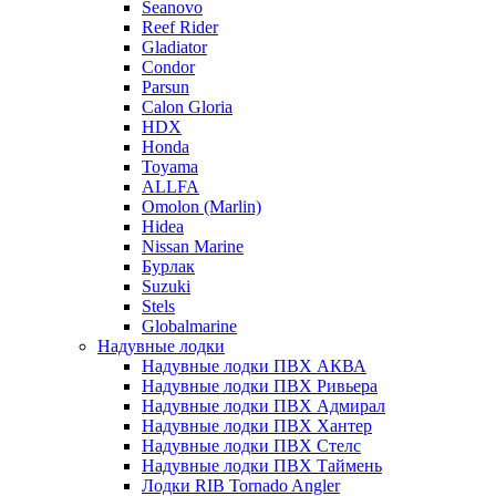
Seanovo
Reef Rider
Gladiator
Condor
Parsun
Calon Gloria
HDX
Honda
Toyama
ALLFA
Omolon (Marlin)
Hidea
Nissan Marine
Бурлак
Suzuki
Stels
Globalmarine
Надувные лодки
Надувные лодки ПВХ АКВА
Надувные лодки ПВХ Ривьера
Надувные лодки ПВХ Адмирал
Надувные лодки ПВХ Хантер
Надувные лодки ПВХ Стелс
Надувные лодки ПВХ Таймень
Лодки RIB Tornado Angler