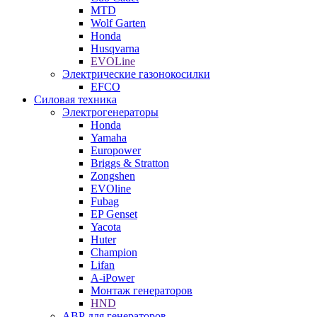
MTD
Wolf Garten
Honda
Husqvarna
EVOLine
Электрические газонокосилки
EFCO
Силовая техника
Электрогенераторы
Honda
Yamaha
Europower
Briggs & Stratton
Zongshen
EVOline
Fubag
EP Genset
Yacota
Huter
Champion
Lifan
A-iPower
Монтаж генераторов
HND
АВР для генераторов