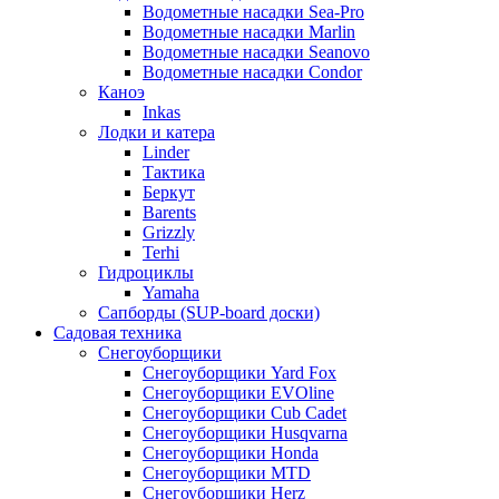
Водометные насадки Sea-Pro
Водометные насадки Marlin
Водометные насадки Seanovo
Водометные насадки Condor
Каноэ
Inkas
Лодки и катера
Linder
Тактика
Беркут
Barents
Grizzly
Terhi
Гидроциклы
Yamaha
Сапборды (SUP-board доски)
Садовая техника
Снегоуборщики
Снегоуборщики Yard Fox
Снегоуборщики EVOline
Снегоуборщики Cub Cadet
Снегоуборщики Husqvarna
Снегоуборщики Honda
Снегоуборщики MTD
Снегоуборщики Herz