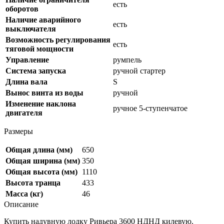
есть
оборотов
Наличие аварийного
есть
выключателя
Возможность регулирования
есть
тяговой мощности
Управление
румпель
Система запуска
ручной стартер
Длина вала
S
Вынос винта из воды
ручной
Изменение наклона
ручное 5-ступенчатое
двигателя
Размеры
Общая длина (мм)
650
Общая ширина (мм)
350
Общая высота (мм)
1110
Высота транца
433
Масса (кг)
46
Описание
Купить надувную лодку Ривьера 3600 НДНД килевую.