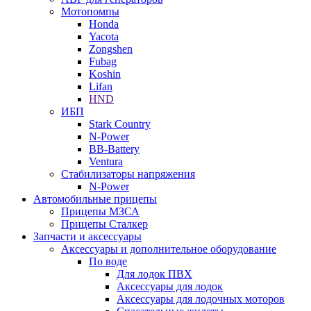
Мотопомпы
Honda
Yacota
Zongshen
Fubag
Koshin
Lifan
HND
ИБП
Stark Country
N-Power
BB-Battery
Ventura
Стабилизаторы напряжения
N-Power
Автомобильные прицепы
Прицепы МЗСА
Прицепы Сталкер
Запчасти и аксессуары
Аксессуары и дополнительное оборудование
По воде
Для лодок ПВХ
Аксессуары для лодок
Аксессуары для лодочных моторов