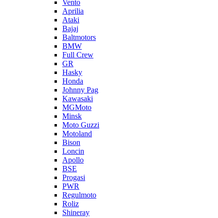
Vento
Aprilia
Ataki
Bajaj
Baltmotors
BMW
Full Crew
GR
Hasky
Honda
Johnny Pag
Kawasaki
MGMoto
Minsk
Moto Guzzi
Motoland
Bison
Loncin
Apollo
BSE
Progasi
PWR
Regulmoto
Roliz
Shineray