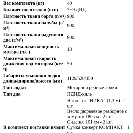
Вес комплекта (кг)
40
Количество отсеков (шт.)
3+НДНД
Плотность ткани борта (г/м²)
900
Плотность ткани палубы (г/
900
м²)
Плотность ткани надувного
900
дна (г/м²)
Максимальная мощность
18
мотора (л.с.)
Максимальная скорость
движения под мотором (км/
50
ч)
Габариты упаковки лодки
1120/520/350
длина/ширина/высота (мм)
Тип лодки
Моторно-гребные лодки
Тип дна
НДНД-киль
Насос 5 л "НИКА" (1,3 м) - 1
шт.
Весло дюралевое разборное с
хомутом 180 см - 2 шт.
Сиденье 101 см - 2 шт.
В комплект поставки входит
Сумка-конверт КОМПАКТ - 1
шт.