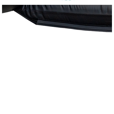
219 370
212 788
Сообщить о наличии
Способы оплаты
Наличными курьеру
Квитанцией
в любом банке