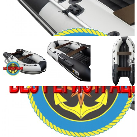
Количество мест:
4
Масса комплекта:
76
Мощность мотора:
9.9
Тактность двигателя:
2
Длина лодки (см):
360
Тип пола:
нднд (надувн. низкого давл.)
Добавить к сравнению