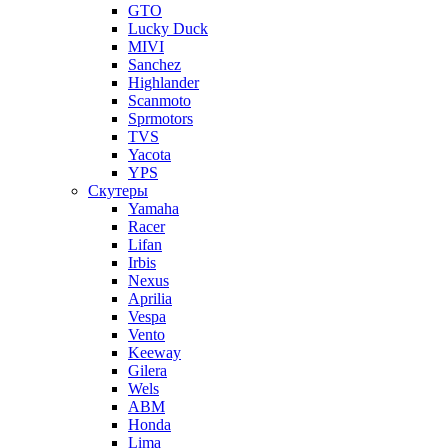
GTO
Lucky Duck
MIVI
Sanchez
Highlander
Scanmoto
Sprmotors
TVS
Yacota
YPS
Скутеры
Yamaha
Racer
Lifan
Irbis
Nexus
Aprilia
Vespa
Vento
Keeway
Gilera
Wels
ABM
Honda
Lima