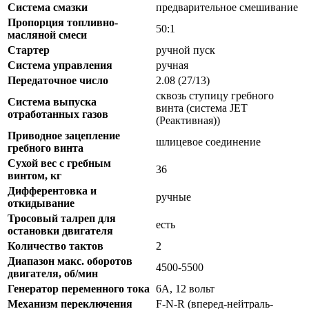
Система смазки
предварительное смешивание
Пропорция топливно-
50:1
масляной смеси
Стартер
ручной пуск
Система управления
ручная
Передаточное число
2.08 (27/13)
сквозь ступицу гребного
Система выпуска
винта (система JET
отработанных газов
(Реактивная))
Приводное зацепление
шлицевое соединение
гребного винта
Сухой вес с гребным
36
винтом, кг
Дифферентовка и
ручные
откидывание
Тросовый талреп для
есть
остановки двигателя
Количество тактов
2
Диапазон макс. оборотов
4500-5500
двигателя, об/мин
Генератор переменного тока
6А, 12 вольт
Механизм переключения
F-N-R (вперед-нейтраль-