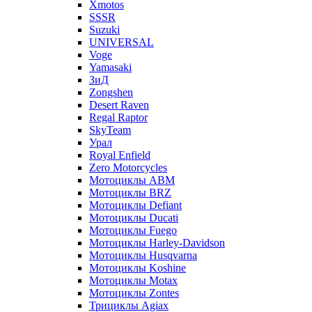
Xmotos
SSSR
Suzuki
UNIVERSAL
Voge
Yamasaki
ЗиД
Zongshen
Desert Raven
Regal Raptor
SkyTeam
Урал
Royal Enfield
Zero Motorcycles
Мотоциклы ABM
Мотоциклы BRZ
Мотоциклы Defiant
Мотоциклы Ducati
Мотоциклы Fuego
Мотоциклы Harley-Davidson
Мотоциклы Husqvarna
Мотоциклы Koshine
Мотоциклы Motax
Мотоциклы Zontes
Трициклы Agiax