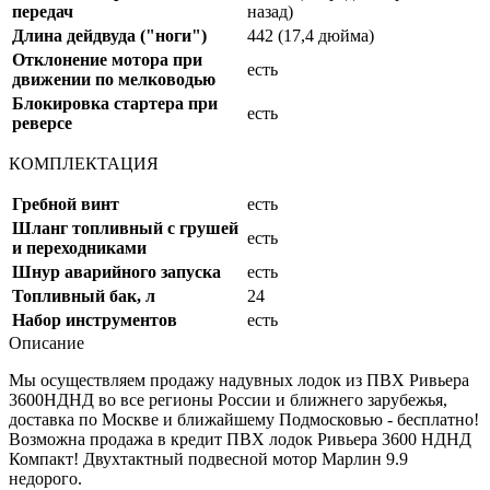
передач
назад)
Длина дейдвуда ("ноги")
442 (17,4 дюйма)
Отклонение мотора при
есть
движении по мелководью
Блокировка стартера при
есть
реверсе
КОМПЛЕКТАЦИЯ
Гребной винт
есть
Шланг топливный с грушей
есть
и переходниками
Шнур аварийного запуска
есть
Топливный бак, л
24
Набор инструментов
есть
Описание
Мы осуществляем продажу надувных лодок из ПВХ Ривьера
3600НДНД во все регионы России и ближнего зарубежья,
доставка по Москве и ближайшему Подмосковью - бесплатно!
Возможна продажа в кредит ПВХ лодок Ривьера 3600 НДНД
Компакт! Двухтактный подвесной мотор Марлин 9.9
недорого.