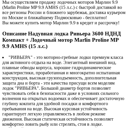
Мы осуществляем продажу лодочных моторов Марлин 9.9
(Marlin Proline MP 9.9 AMHS (15 л.с.) с быстрой доставкой во
все регионы России и ближнего зарубежья, доставка курьером
по Москве и ближайшему Подмосковью - бесплатно!
Вы можете купить мотор Марлин 9.9 в кредит и рассрочку!
Описание Надувная лодка Ривьера 3600 НДНД
Компакт + Лодочный мотор Marlin Proline MP
9.9 AMHS (15 л.с.)
"РИВЬЕРА" - это моторно-гребные лодки премиум класса
для активного отдыха на воде. Элегантный внешний вид,
плавные обводы корпуса, хорошие гидродинамические
характеристики, проработанная и многократно испытанная
конструкция, высокая грузоподъемность, дополнительная
защита дна и борта - эти качества присущи всем моделям
лодок "РИВЬЕРА". Большой диаметр бортов позволяет
чувствовать себя в безопасности даже в условиях сильного
волнения на открытых водоемах и обеспечивает достаточную
глубину кокпита для удобной посадки и комфортного
пребывания на воде. Высокая курсовая устойчивость
гарантирует легкую управляемость в любом режиме
движения. Высокая статическая остойчивость позволяет
комфортно ловить рыбу или стрелять, стоя в лодке.