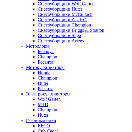
Снегоуборщики Wolf Garten
Снегоуборщики Huter
Снегоуборщики McCulloch
Снегоуборщики AL-KO
Снегоуборщики Champion
Снегоуборщики Briggs & Stratton
Снегоуборщики Stiga
Снегоуборщики Ariens
Мотоблоки
Беларус
Champion
Ресанта
Мотокультиваторы
Honda
Champion
Huter
Ресанта
Электрокультиваторы
Wolf Garten
MTD
Champion
Huter
Газонокосилки
EFCO
Cub Cadet