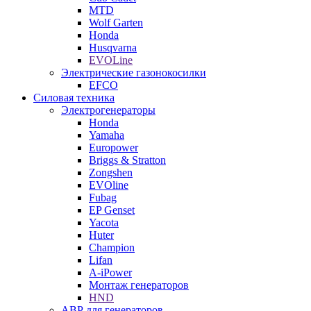
MTD
Wolf Garten
Honda
Husqvarna
EVOLine
Электрические газонокосилки
EFCO
Силовая техника
Электрогенераторы
Honda
Yamaha
Europower
Briggs & Stratton
Zongshen
EVOline
Fubag
EP Genset
Yacota
Huter
Champion
Lifan
A-iPower
Монтаж генераторов
HND
АВР для генераторов