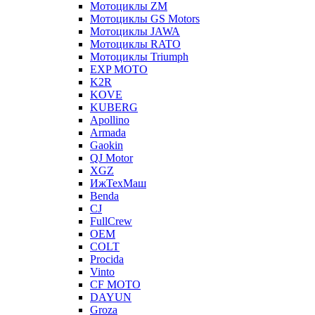
Мотоциклы ZM
Мотоциклы GS Motors
Мотоциклы JAWA
Мотоциклы RATO
Мотоциклы Triumph
EXP MOTO
K2R
KOVE
KUBERG
Apollino
Armada
Gaokin
QJ Motor
XGZ
ИжТехМаш
Benda
CJ
FullCrew
OEM
COLT
Procida
Vinto
CF MOTO
DAYUN
Groza