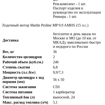
Рем.комплект - 1 шт.
Паспорт изделия и
руководство по эксплуатации
Ривьера - 1 шт.
Лодочный мотор Marlin Proline MP 9.9 AMHS (15 л.с.)
бесплатно в день заказа по
Москве и МО (до 10 км. от
Доставка
МКАД), максимально быстро
и недорого по России
Вес, кг
36
Количество цилиндров
2
Рабочий объем (куб.см.)
246
Степень сжатия
6,8
Мощность (л.с./kw)
9,9/7,3
Диаметр цилиндра х ход
56 х 50
поршня (мм)
Система зажигания
CDI
Система питания
1 карбюратор
Топливный бак (л)
выносной, 24
Макс. расход топлива (л/ч)
5,1