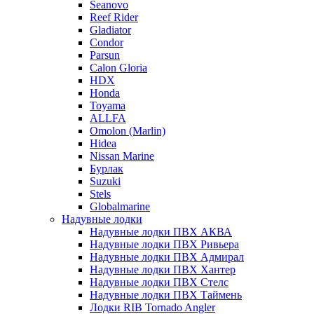
Seanovo
Reef Rider
Gladiator
Condor
Parsun
Calon Gloria
HDX
Honda
Toyama
ALLFA
Omolon (Marlin)
Hidea
Nissan Marine
Бурлак
Suzuki
Stels
Globalmarine
Надувные лодки
Надувные лодки ПВХ АКВА
Надувные лодки ПВХ Ривьера
Надувные лодки ПВХ Адмирал
Надувные лодки ПВХ Хантер
Надувные лодки ПВХ Стелс
Надувные лодки ПВХ Таймень
Лодки RIB Tornado Angler