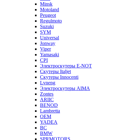
Minsk
Motoland
Peugeot
Regulmoto
Suzuki
SYM
Universal
Jonway
Viper
Yamasaki
CPI
Электроскутеры E-NOT
Скутеры Italjet
Скутеры Innocenti
Lvneng
Электроскутеры AIMA
Zontes
ARIIC
BENOD
Lambretta
OEM
YADEA
BC
BMW
SPRMOTORS