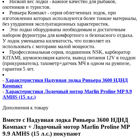
Низкий вес лодки - важное качество для рыбаков,
охотников и туристов.
Ривьера Компакт - серия облегченных лодок, при
изготовлении которых используются более тонкие материалы,
без ухудшения эксплуатационных характеристик.
Эти лодки оборудованы необходимым и достаточным
набором фурнитуры для комфортного и безопасного отдыха.
У лодок уменьшена килеватость, что позволяет их
использовать с моторами малой мощности.
Профессиональная серия, подшипник NSK, карбюратор
KITAMI, шумоизоляция капота, вывод питания 12V в поддон
(прикуриватель), тахометр+датчик МЧ в одном на румпеле,
гарантия 5 лет.
-
Характеристики Надувная лодка Ривьера 3600 НДНД
Компакт
-
Характеристики Лодочный мотор Marlin Proline MP 9.9
AMHS (15 л.с.)
Дополнения к товару
Вместе с Надувная лодка Ривьера 3600 НДНД
Компакт + Лодочный мотор Marlin Proline MP
9.9 AMHS (15 л.с.) покупают