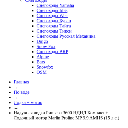
Снегоходы
Снегоходы Yamaha
Снегоходы Irbis
Снегоходы Wels
Снегоходы Буран
Снегоходы Тайга
Снегоходы Тикси
Снегоходы Русская Механика
Dingo
Snow Fox
Снегоходы BRP
Alpine
Bars
Snowfox
OSM
Главная
→
По воде
→
Лодка + мотор
→
Надувная лодка Ривьера 3600 НДНД Компакт +
Лодочный мотор Marlin Proline MP 9.9 AMHS (15 л.с.)