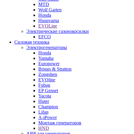
MTD
Wolf Garten
Honda
Husqvarna
EVOLine
Электрические газонокосилки
EFCO
Силовая техника
Электрогенераторы
Honda
Yamaha
Europower
Briggs & Stratton
Zongshen
EVOline
Fubag
EP Genset
Yacota
Huter
Champion
Lifan
A-iPower
Монтаж генераторов
HND
АВР для генераторов