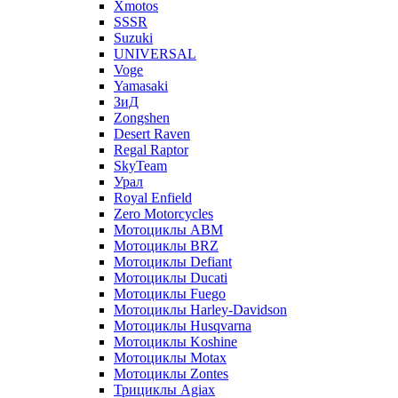
Xmotos
SSSR
Suzuki
UNIVERSAL
Voge
Yamasaki
ЗиД
Zongshen
Desert Raven
Regal Raptor
SkyTeam
Урал
Royal Enfield
Zero Motorcycles
Мотоциклы ABM
Мотоциклы BRZ
Мотоциклы Defiant
Мотоциклы Ducati
Мотоциклы Fuego
Мотоциклы Harley-Davidson
Мотоциклы Husqvarna
Мотоциклы Koshine
Мотоциклы Motax
Мотоциклы Zontes
Трициклы Agiax