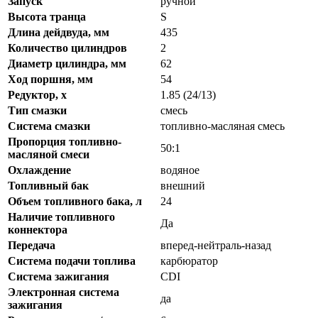
Запуск
ручной
Высота транца
S
Длина дейдвуда, мм
435
Количество цилиндров
2
Диаметр цилиндра, мм
62
Ход поршня, мм
54
Редуктор, х
1.85 (24/13)
Тип смазки
смесь
Система смазки
топливно-масляная смесь
Пропорция топливно-
50:1
масляной смеси
Охлаждение
водяное
Топливный бак
внешний
Объем топливного бака, л
24
Наличие топливного
Да
коннектора
Передача
вперед-нейтраль-назад
Система подачи топлива
карбюратор
Система зажигания
CDI
Электронная система
да
зажигания