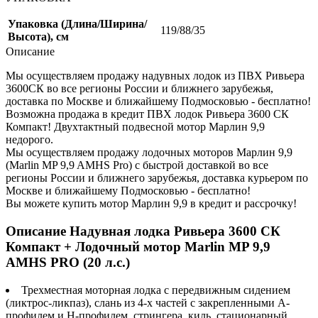
Упаковка (Длина/Ширина/
119/88/35
Высота), см
Описание
Мы осуществляем продажу надувных лодок из ПВХ Ривьера
3600СК во все регионы России и ближнего зарубежья,
доставка по Москве и ближайшему Подмосковью - бесплатно!
Возможна продажа в кредит ПВХ лодок Ривьера 3600 СК
Компакт! Двухтактный подвесной мотор Марлин 9,9
недорого.
Мы осуществляем продажу лодочных моторов Марлин 9,9
(Marlin MP 9,9 AMHS Pro) с быстрой доставкой во все
регионы России и ближнего зарубежья, доставка курьером по
Москве и ближайшему Подмосковью - бесплатно!
Вы можете купить мотор Марлин 9,9 в кредит и рассрочку!
Описание Надувная лодка Ривьера 3600 СК
Компакт + Лодочный мотор Marlin MP 9,9
AMHS PRO (20 л.с.)
Трехместная моторная лодка с передвижным сидением
(ликтрос-ликпаз), слань из 4-х частей с закрепленными А-
профилем и Н-профилем, стрингера, киль, стационарный