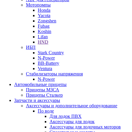
Мотопомпы
Honda
Yacota
Zongshen
Fubag
Koshin
Lifan
HND
ИБП
Stark Country
N-Power
BB-Battery
Ventura
Стабилизаторы напряжения
N-Power
Автомобильные прицепы
Прицепы МЗСА
Прицепы Сталкер
Запчасти и аксессуары
Аксессуары и дополнительное оборудование
По воде
Для лодок ПВХ
Аксессуары для лодок
Аксессуары для лодочных моторов