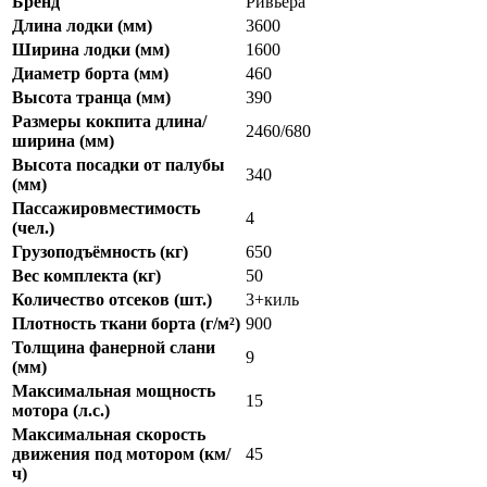
Бренд
Ривьера
Длина лодки (мм)
3600
Ширина лодки (мм)
1600
Диаметр борта (мм)
460
Высота транца (мм)
390
Размеры кокпита длина/
2460/680
ширина (мм)
Высота посадки от палубы
340
(мм)
Пассажировместимость
4
(чел.)
Грузоподъёмность (кг)
650
Вес комплекта (кг)
50
Количество отсеков (шт.)
3+киль
Плотность ткани борта (г/м²)
900
Толщина фанерной слани
9
(мм)
Максимальная мощность
15
мотора (л.с.)
Максимальная скорость
движения под мотором (км/
45
ч)