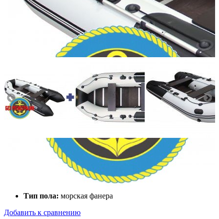
Количество мест:
4
Масса комплекта:
91
Мощность мотора:
9.9
Тактность двигателя:
2
Длина лодки (см):
360
Тип пола:
морская фанера
Добавить к сравнению