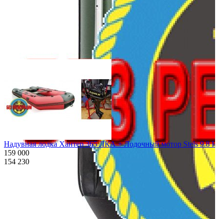
Похожие товары:
Надувная лодка Хантер 365 ЛКА + Лодочный мотор Stels 9.8 H
159 000
154 230
Характеристики
Описание
Дополнения к товару
Видео
Отзывы
Характеристики