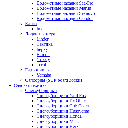
Водометные насадки Sea-Pro
Водометные насадки Marlin
Водометные насадки Seanovo
Водометные насадки Condor
Каноэ
Inkas
Лодки и катера
Linder
Тактика
Беркут
Barents
Grizzly
Terhi
Гидроциклы
Yamaha
Сапборды (SUP-board доски)
Садовая техника
Снегоуборщики
Снегоуборщики Yard Fox
Снегоуборщики EVOline
Снегоуборщики Cub Cadet
Снегоуборщики Husqvarna
Снегоуборщики Honda
Снегоуборщики MTD
Снегоуборщики Herz