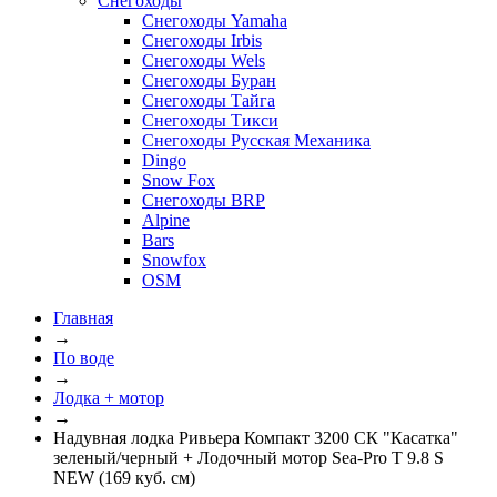
Снегоходы
Снегоходы Yamaha
Снегоходы Irbis
Снегоходы Wels
Снегоходы Буран
Снегоходы Тайга
Снегоходы Тикси
Снегоходы Русская Механика
Dingo
Snow Fox
Снегоходы BRP
Alpine
Bars
Snowfox
OSM
Главная
→
По воде
→
Лодка + мотор
→
Надувная лодка Ривьера Компакт 3200 СК "Касатка"
зеленый/черный + Лодочный мотор Sea-Pro T 9.8 S
NEW (169 куб. см)