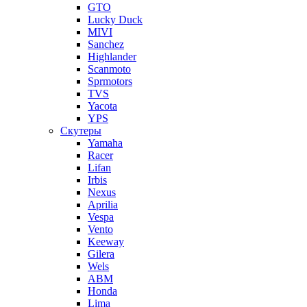
GTO
Lucky Duck
MIVI
Sanchez
Highlander
Scanmoto
Sprmotors
TVS
Yacota
YPS
Скутеры
Yamaha
Racer
Lifan
Irbis
Nexus
Aprilia
Vespa
Vento
Keeway
Gilera
Wels
ABM
Honda
Lima