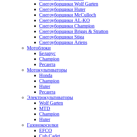
Снегоуборщики Wolf Garten
Снегоуборщики Huter
Снегоуборщики McCulloch
Снегоуборщики AL-KO
Снегоуборщики Champion
Снегоуборщики Briggs & Stratton
Снегоуборщики Stiga
Снегоуборщики Ariens
Мотоблоки
Беларус
Champion
Ресанта
Мотокультиваторы
Honda
Champion
Huter
Ресанта
Электрокультиваторы
Wolf Garten
MTD
Champion
Huter
Газонокосилки
EFCO
Cub Cadet