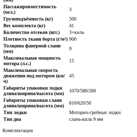
Пассажировместимость
3
(чел.)
Грузоподъёмность (кг)
500
Вес комплекта (кг)
41
Количество отсеков (шт.)
3+киль
Плотность ткани борта (г/м²)
900
Толщина фанерной слани
9
(мм)
Максимальная мощность
15
мотора (л.с.)
Максимальная скорость
движения под мотором (км/
45
ч)
Габариты упаковки лодки
1070/580/280
длина/ширина/высота (мм)
Габариты упаковки слани
810/620/50
длина/ширина/высота (мм)
Тип лодки
Моторно-гребные лодки
Тип дна
слань-киль 9 мм
Комплектация