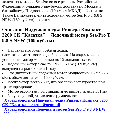
лодочных моторов Sea-Pro во все регионы Российской
Федерации и ближнего зарубежья, доставка по Москве и
ближайшему Подмосковью (10 км. от МКАД) – бесплатно.
Также Вы можете купить лодочный мотор Sea-Pro T 9.8 S
NEW (169 куб. см) в кредит.
Описание Надувная лодка Ривьера Компакт
3200 СК "Касатка" + Лодочный мотор Sea-Pro T
9.8 S NEW (169 куб. см)
Надувная моторная-гребная лодка,
пассажировместимостью до 3 человек. На лодку можно
установить мотор мощностью до 15 лошадиных сил.
Лодочный мотор Sea-Pro T 9.8 S NEW (169 куб. см)
выпущен на рынок в 2021 году.
Это двухтактный лодочный мотор мощностью 9.8 л.с. (7.2
кВт), объем двигателя - 169 куб. см.
Весит мотор всего 26 кг, что обеспечивает удобство при
транспортировке.
Мотор рассчитан под стандартную высоту транца 381 мм.
Запуск ручной, управление румпельное.
-
Характеристики Надувная лодка Ривьера Компакт 3200
СК "Касатка" зеленый/черный
-
Характеристики Лодочный мотор Sea-Pro T 9.8 S NEW