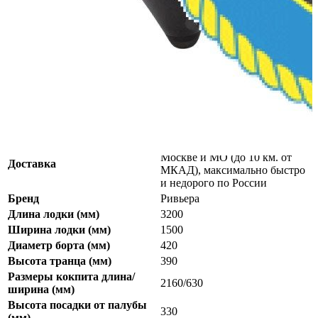
Количество мест:
3
Масса комплекта:
67
Мощность мотора:
9.8
Тактность двигателя:
2
Длина лодки (см):
320
Тип пола:
морская фанера
Надувная лодка Ривьера Компакт 3200 СК "Касатка" зеленый/
черный
бесплатно в день заказа по
Москве и МО (до 10 км. от
Доставка
МКАД), максимально быстро
и недорого по России
Бренд
Ривьера
Длина лодки (мм)
3200
Ширина лодки (мм)
1500
Диаметр борта (мм)
420
Высота транца (мм)
390
Размеры кокпита длина/
2160/630
ширина (мм)
Высота посадки от палубы
330
(мм)