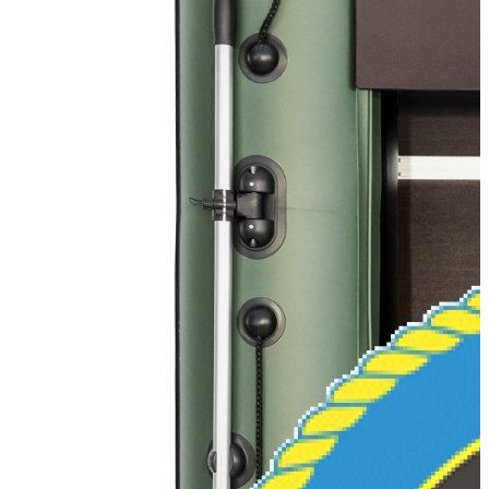
Тип пола:
морская фанера
Добавить к сравнению
124 710
120 968
Сообщить о наличии
Способы оплаты
Наличными курьеру
Квитанцией
в любом банке