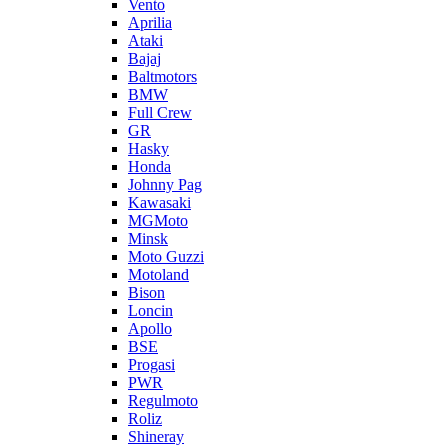
Vento
Aprilia
Ataki
Bajaj
Baltmotors
BMW
Full Crew
GR
Hasky
Honda
Johnny Pag
Kawasaki
MGMoto
Minsk
Moto Guzzi
Motoland
Bison
Loncin
Apollo
BSE
Progasi
PWR
Regulmoto
Roliz
Shineray