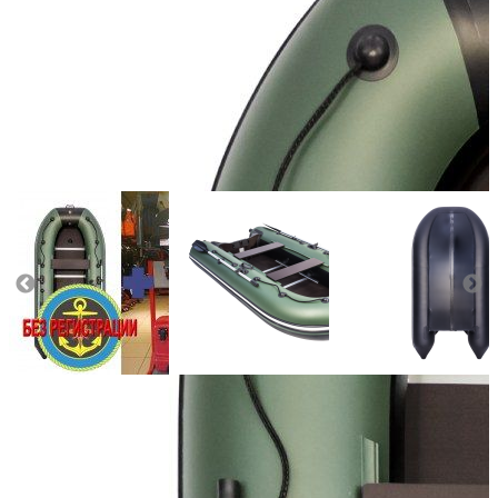
Количество мест:
3
Масса комплекта:
67
Мощность мотора:
9.8
Тактность двигателя:
2
Длина лодки (см):
320