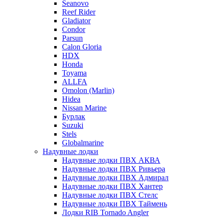
Seanovo
Reef Rider
Gladiator
Condor
Parsun
Calon Gloria
HDX
Honda
Toyama
ALLFA
Omolon (Marlin)
Hidea
Nissan Marine
Бурлак
Suzuki
Stels
Globalmarine
Надувные лодки
Надувные лодки ПВХ АКВА
Надувные лодки ПВХ Ривьера
Надувные лодки ПВХ Адмирал
Надувные лодки ПВХ Хантер
Надувные лодки ПВХ Стелс
Надувные лодки ПВХ Таймень
Лодки RIB Tornado Angler