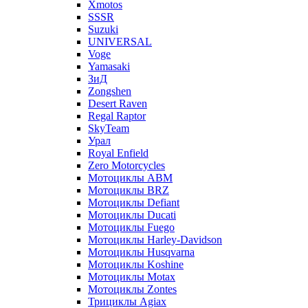
Xmotos
SSSR
Suzuki
UNIVERSAL
Voge
Yamasaki
ЗиД
Zongshen
Desert Raven
Regal Raptor
SkyTeam
Урал
Royal Enfield
Zero Motorcycles
Мотоциклы ABM
Мотоциклы BRZ
Мотоциклы Defiant
Мотоциклы Ducati
Мотоциклы Fuego
Мотоциклы Harley-Davidson
Мотоциклы Husqvarna
Мотоциклы Koshine
Мотоциклы Motax
Мотоциклы Zontes
Трициклы Agiax