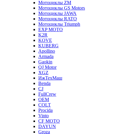
Мотоциклы ZM
Мотоциклы GS Motors
Мотоциклы JAWA
Мотоциклы RATO
Мотоциклы Triumph
EXP MOTO
K2R
KOVE
KUBERG
Apollino
Armada
Gaokin
QJ Motor
XGZ
ИжТехМаш
Benda
CJ
FullCrew
OEM
COLT
Procida
Vinto
CF MOTO
DAYUN
Groza