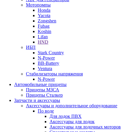
Мотопомпы
Honda
Yacota
Zongshen
Fubag
Koshin
Lifan
HND
ИБП
Stark Country
N-Power
BB-Battery
Ventura
Стабилизаторы напряжения
N-Power
Автомобильные прицепы
Прицепы МЗСА
Прицепы Сталкер
Запчасти и аксессуары
Аксессуары и дополнительное оборудование
По воде
Для лодок ПВХ
Аксессуары для лодок
Аксессуары для лодочных моторов