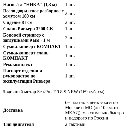
Насос 5 л "НИКА" (1,3 м)
1 шт.
Весло дюралевое разборное с
2 шт.
хомутом 180 см
Сиденье 81 см
2 шт.
Слань Ривьера 3200 СК
1 шт.
Боковой стрингер с
2 шт.
заглушками 9 мм - 1 м
Сумка-конверт КОМПАКТ
1 шт.
Сумка-конверт слань
1 шт.
КОМПАКТ
Рем.комплект
1 шт.
Паспорт изделия и
руководство по
1 шт.
эксплуатации Ривьера
Лодочный мотор Sea-Pro T 9.8 S NEW (169 куб. см)
бесплатно в день заказа по
Москве и МО (до 10 км. от
Доставка
МКАД), максимально быстро
и недорого по России
Тип двигателя
2-тактный