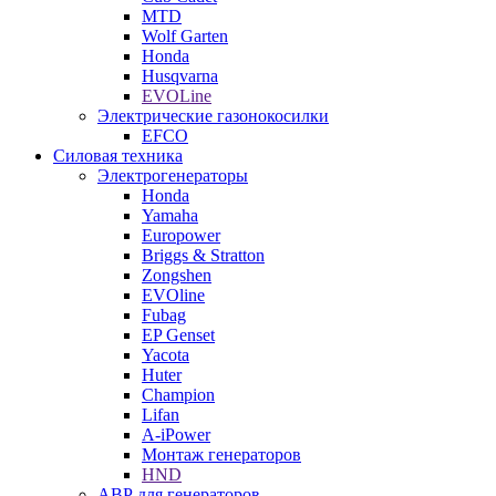
MTD
Wolf Garten
Honda
Husqvarna
EVOLine
Электрические газонокосилки
EFCO
Силовая техника
Электрогенераторы
Honda
Yamaha
Europower
Briggs & Stratton
Zongshen
EVOline
Fubag
EP Genset
Yacota
Huter
Champion
Lifan
A-iPower
Монтаж генераторов
HND
АВР для генераторов