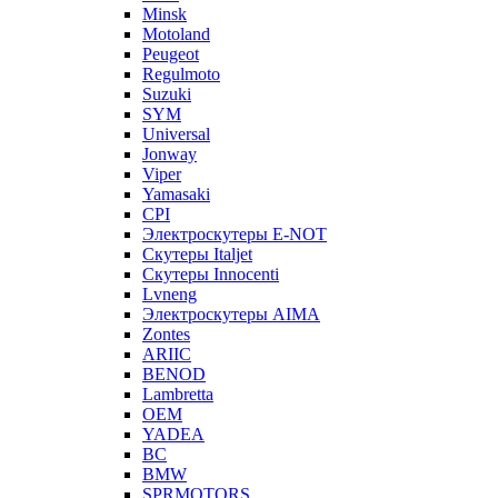
Minsk
Motoland
Peugeot
Regulmoto
Suzuki
SYM
Universal
Jonway
Viper
Yamasaki
CPI
Электроскутеры E-NOT
Скутеры Italjet
Скутеры Innocenti
Lvneng
Электроскутеры AIMA
Zontes
ARIIC
BENOD
Lambretta
OEM
YADEA
BC
BMW
SPRMOTORS