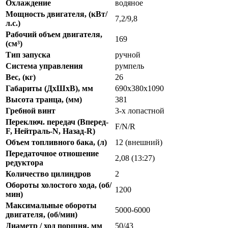
Охлаждение
водяное
Мощность двигателя, (кВт/
7,2/9,8
л.с.)
Рабочий объем двигателя,
169
(см³)
Тип запуска
ручной
Система управления
румпель
Вес, (кг)
26
Габариты (ДхШхВ), мм
690x380x1090
Высота транца, (мм)
381
Гребной винт
3-х лопастной
Переключ. передач (Вперед-
F/N/R
F, Нейтраль-N, Назад-R)
Объем топливного бака, (л)
12 (внешний)
Передаточное отношение
2,08 (13:27)
редуктора
Количество цилиндров
2
Обороты холостого хода, (об/
1200
мин)
Максимальные обороты
5000-6000
двигателя, (об/мин)
Диаметр / ход поршня, мм
50/43