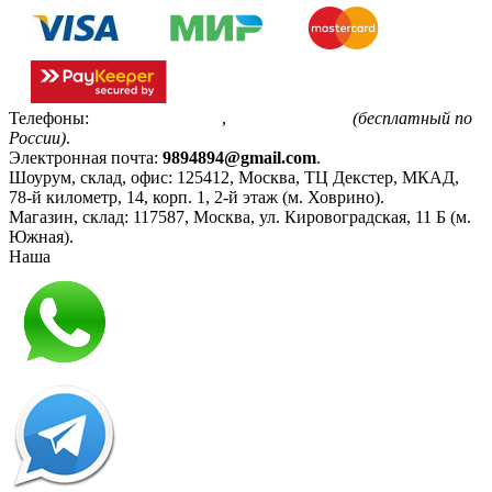
Телефоны:
+7(495)799-85-55
,
8(800)511-48-94
(бесплатный по
России)
.
Электронная почта:
9894894@gmail.com
.
Шоурум, склад, офис:
125412
,
Москва
,
ТЦ Декстер, МКАД,
78-й километр, 14, корп. 1, 2-й этаж (м. Ховрино)
.
Магазин, склад:
117587
,
Москва
,
ул. Кировоградская, 11 Б (м.
Южная)
.
Наша
Политика конфиденциальности