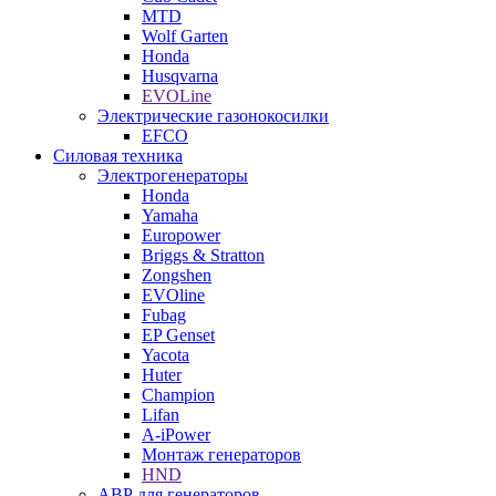
MTD
Wolf Garten
Honda
Husqvarna
EVOLine
Электрические газонокосилки
EFCO
Силовая техника
Электрогенераторы
Honda
Yamaha
Europower
Briggs & Stratton
Zongshen
EVOline
Fubag
EP Genset
Yacota
Huter
Champion
Lifan
A-iPower
Монтаж генераторов
HND
АВР для генераторов