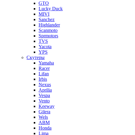
GTO
Lucky Duck
MIVI
Sanchez
Highlander
Scanmoto
Sprmotors
TVS
Yacota
YPS
Скутеры
Yamaha
Racer
Lifan
Irbis
Nexus
Aprilia
Vespa
Vento
Keeway
Gilera
Wels
ABM
Honda
Lima