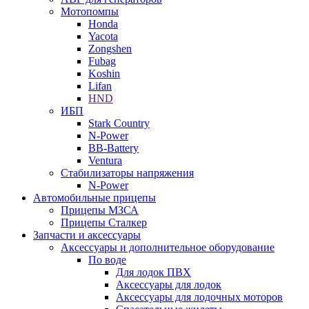
Мотопомпы
Honda
Yacota
Zongshen
Fubag
Koshin
Lifan
HND
ИБП
Stark Country
N-Power
BB-Battery
Ventura
Стабилизаторы напряжения
N-Power
Автомобильные прицепы
Прицепы МЗСА
Прицепы Сталкер
Запчасти и аксессуары
Аксессуары и дополнительное оборудование
По воде
Для лодок ПВХ
Аксессуары для лодок
Аксессуары для лодочных моторов