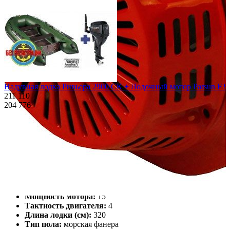
Надувная лодка Ривьера 2900 СК + Лодочный мотор Parsun F 
211 110
204 776
Характеристики
Описание
Дополнения к товару
Видео
Отзывы
Характеристики
Количество мест:
3
Масса комплекта:
87
Мощность мотора:
15
Тактность двигателя:
4
Длина лодки (см):
320
Тип пола:
морская фанера