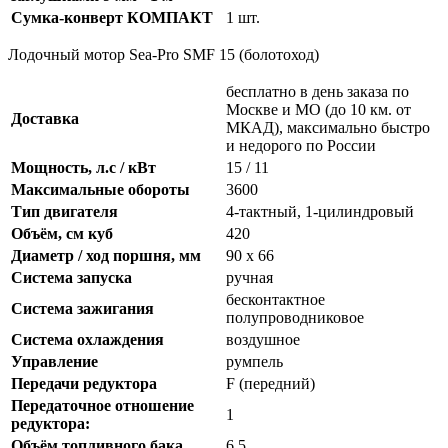
Сумка-конверт КОМПАКТ
1 шт.
Лодочный мотор Sea-Pro SMF 15 (болотоход)
бесплатно в день заказа по
Москве и МО (до 10 км. от
Доставка
МКАД), максимально быстро
и недорого по России
Мощность, л.с / кВт
15 / 11
Максимальные обороты
3600
Тип двигателя
4-тактный, 1-цилиндровый
Объём, см куб
420
Диаметр / ход поршня, мм
90 х 66
Система запуска
ручная
бесконтактное
Система зажигания
полупроводниковое
Система охлаждения
воздушное
Управление
румпель
Передачи редуктора
F (передний)
Передаточное отношение
1
редуктора:
Объём топливного бака
6.5