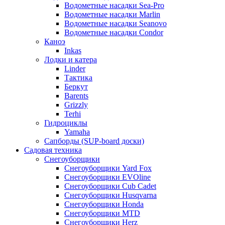
Водометные насадки Sea-Pro
Водометные насадки Marlin
Водометные насадки Seanovo
Водометные насадки Condor
Каноэ
Inkas
Лодки и катера
Linder
Тактика
Беркут
Barents
Grizzly
Terhi
Гидроциклы
Yamaha
Сапборды (SUP-board доски)
Садовая техника
Снегоуборщики
Снегоуборщики Yard Fox
Снегоуборщики EVOline
Снегоуборщики Cub Cadet
Снегоуборщики Husqvarna
Снегоуборщики Honda
Снегоуборщики MTD
Снегоуборщики Herz