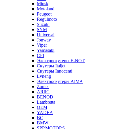
Minsk
Motoland
Peugeot
Regulmoto
Suzuki
SYM
Universal
Jonway
Viper
Yamasaki
CPI
Электроскутеры E-NOT
Скутеры Italjet
Скутеры Innocenti
Lvneng
Электроскутеры AIMA
Zontes
ARIIC
BENOD
Lambretta
OEM
YADEA
BC
BMW
SPRMOTORS