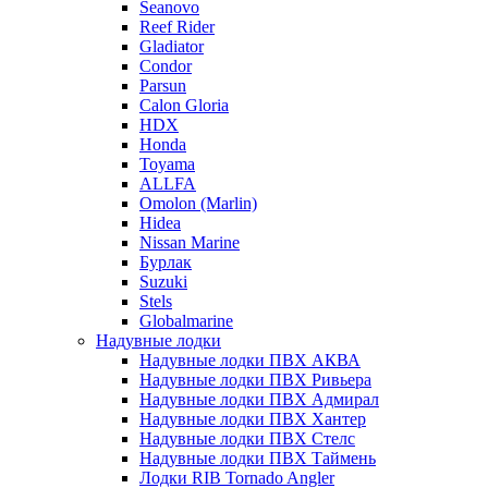
Seanovo
Reef Rider
Gladiator
Condor
Parsun
Calon Gloria
HDX
Honda
Toyama
ALLFA
Omolon (Marlin)
Hidea
Nissan Marine
Бурлак
Suzuki
Stels
Globalmarine
Надувные лодки
Надувные лодки ПВХ АКВА
Надувные лодки ПВХ Ривьера
Надувные лодки ПВХ Адмирал
Надувные лодки ПВХ Хантер
Надувные лодки ПВХ Стелс
Надувные лодки ПВХ Таймень
Лодки RIB Tornado Angler