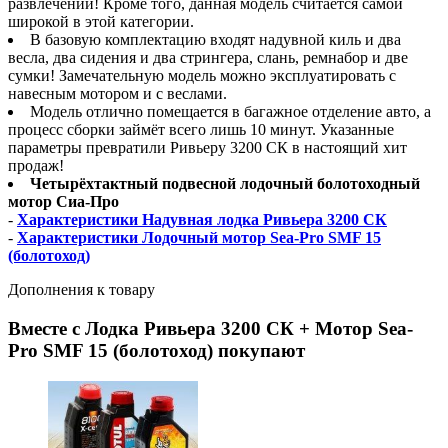
развлечений! Кроме того, данная модель считается самой
широкой в этой категории.
В базовую комплектацию входят надувной киль и два
весла, два сидения и два стрингера, слань, ремнабор и две
сумки! Замечательную модель можно эксплуатировать с
навесным мотором и с веслами.
Модель отлично помещается в багажное отделение авто, а
процесс сборки займёт всего лишь 10 минут. Указанные
параметры превратили Ривьеру 3200 СК в настоящий хит
продаж!
Четырёхтактный подвесной лодочный болотоходный
мотор Сиа-Про
-
Характеристики Надувная лодка Ривьера 3200 СК
-
Характеристики Лодочный мотор Sea-Pro SMF 15
(болотоход)
Дополнения к товару
Вместе с Лодка Ривьера 3200 СК + Мотор Sea-
Pro SMF 15 (болотоход) покупают