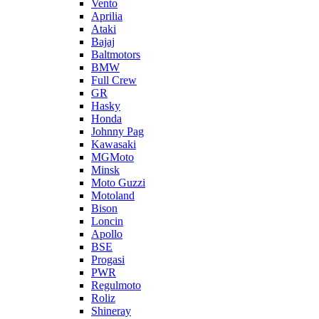
Vento
Aprilia
Ataki
Bajaj
Baltmotors
BMW
Full Crew
GR
Hasky
Honda
Johnny Pag
Kawasaki
MGMoto
Minsk
Moto Guzzi
Motoland
Bison
Loncin
Apollo
BSE
Progasi
PWR
Regulmoto
Roliz
Shineray