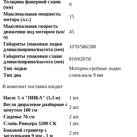
Толщина фанерной слани
9
(мм)
Максимальная мощность
15
мотора (л.с.)
Максимальная скорость
движения под мотором (км/
45
ч)
Габариты упаковки лодки
1070/580/280
длина/ширина/высота (мм)
Габариты упаковки слани
810/620/50
длина/ширина/высота (мм)
Тип лодки
Моторно-гребные лодки
Тип дна
слань-киль 9 мм
В комплект поставки входит
Насос 5 л "НИКА" (1,3 м)
1 шт.
Весло дюралевое разборное с
2 шт.
хомутом 180 см
Сиденье 76 см
2 шт.
Слань Ривьера 3200 СК
1 шт.
Боковой стрингер с
2 шт.
заглушками 9 мм - 1 м