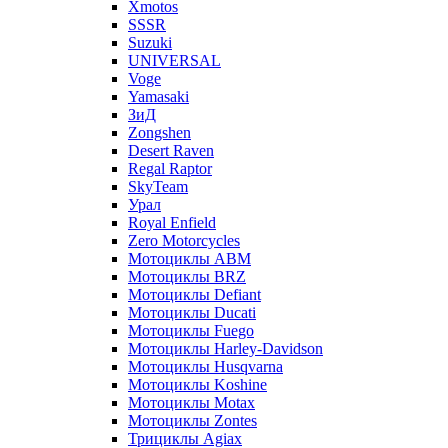
Xmotos
SSSR
Suzuki
UNIVERSAL
Voge
Yamasaki
ЗиД
Zongshen
Desert Raven
Regal Raptor
SkyTeam
Урал
Royal Enfield
Zero Motorcycles
Мотоциклы ABM
Мотоциклы BRZ
Мотоциклы Defiant
Мотоциклы Ducati
Мотоциклы Fuego
Мотоциклы Harley-Davidson
Мотоциклы Husqvarna
Мотоциклы Koshine
Мотоциклы Motax
Мотоциклы Zontes
Трициклы Agiax