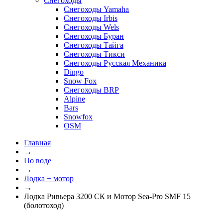
Снегоходы
Снегоходы Yamaha
Снегоходы Irbis
Снегоходы Wels
Снегоходы Буран
Снегоходы Тайга
Снегоходы Тикси
Снегоходы Русская Механика
Dingo
Snow Fox
Снегоходы BRP
Alpine
Bars
Snowfox
OSM
Главная
→
По воде
→
Лодка + мотор
→
Лодка Ривьера 3200 СК и Мотор Sea-Pro SMF 15
(болотоход)