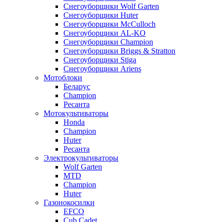
Снегоуборщики Wolf Garten
Снегоуборщики Huter
Снегоуборщики McCulloch
Снегоуборщики AL-KO
Снегоуборщики Champion
Снегоуборщики Briggs & Stratton
Снегоуборщики Stiga
Снегоуборщики Ariens
Мотоблоки
Беларус
Champion
Ресанта
Мотокультиваторы
Honda
Champion
Huter
Ресанта
Электрокультиваторы
Wolf Garten
MTD
Champion
Huter
Газонокосилки
EFCO
Cub Cadet