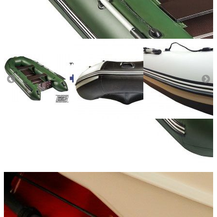
Количество мест:
3
Масса комплекта:
87
Мощность мотора:
15
Тактность двигателя:
4
Длина лодки (см):
320
Тип пола:
морская фанера
Добавить к сравнению
Нет в наличии