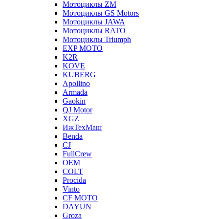
Мотоциклы ZM
Мотоциклы GS Motors
Мотоциклы JAWA
Мотоциклы RATO
Мотоциклы Triumph
EXP MOTO
K2R
KOVE
KUBERG
Apollino
Armada
Gaokin
QJ Motor
XGZ
ИжТехМаш
Benda
CJ
FullCrew
OEM
COLT
Procida
Vinto
CF MOTO
DAYUN
Groza