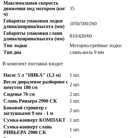
Максимальная скорость
движения под мотором (км/
35
ч)
Габариты упаковки лодки
1050/500/260
длина/ширина/высота (мм)
Габариты упаковки слани
810/420/60
длина/ширина/высота (мм)
Тип лодки
Моторно-гребные лодки
Тип дна
слань-киль 9 мм
В комплект поставки входит
Насос 5 л "НИКА" (1,3 м)
1 шт.
Весло дюралевое разборное с
2 шт.
хомутом 180 см
Сиденье 76 см
2 шт.
Слань Ривьера 2900 СК
1 шт.
Боковой стрингер с
2 шт.
заглушками 9 мм - 1 м
Сумка-конверт КОМПАКТ
1 шт.
Сумка-конверт слань
1 шт.
РИВЬЕРА 2900 СК