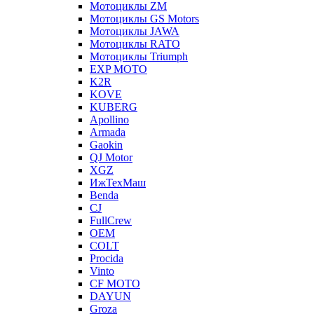
Мотоциклы ZM
Мотоциклы GS Motors
Мотоциклы JAWA
Мотоциклы RATO
Мотоциклы Triumph
EXP MOTO
K2R
KOVE
KUBERG
Apollino
Armada
Gaokin
QJ Motor
XGZ
ИжТехМаш
Benda
CJ
FullCrew
OEM
COLT
Procida
Vinto
CF MOTO
DAYUN
Groza