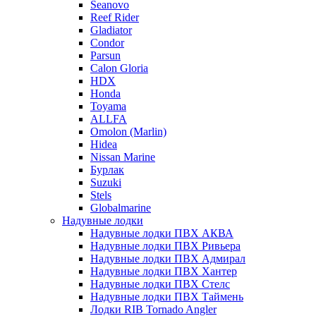
Seanovo
Reef Rider
Gladiator
Condor
Parsun
Calon Gloria
HDX
Honda
Toyama
ALLFA
Omolon (Marlin)
Hidea
Nissan Marine
Бурлак
Suzuki
Stels
Globalmarine
Надувные лодки
Надувные лодки ПВХ АКВА
Надувные лодки ПВХ Ривьера
Надувные лодки ПВХ Адмирал
Надувные лодки ПВХ Хантер
Надувные лодки ПВХ Стелс
Надувные лодки ПВХ Таймень
Лодки RIB Tornado Angler