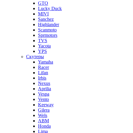
GTO
Lucky Duck
MIVI
Sanchez
Highlander
Scanmoto
Sprmotors
TVS
Yacota
YPS
Скутеры
Yamaha
Racer
Lifan
Irbis
Nexus
Aprilia
Vespa
Vento
Keeway
Gilera
Wels
ABM
Honda
Lima