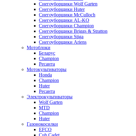
Снегоуборщики Wolf Garten
Снегоуборщики Huter
Снегоуборщики McCulloch
Снегоуборщики AL-KO
Снегоуборщики Champion
Снегоуборщики Briggs & Stratton
Снегоуборщики Stiga
Снегоуборщики Ariens
Мотоблоки
Беларус
Champion
Ресанта
Мотокультиваторы
Honda
Champion
Huter
Ресанта
Электрокультиваторы
Wolf Garten
MTD
Champion
Huter
Газонокосилки
EFCO
Cub Cadet