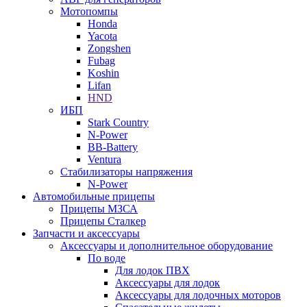
Мотопомпы
Honda
Yacota
Zongshen
Fubag
Koshin
Lifan
HND
ИБП
Stark Country
N-Power
BB-Battery
Ventura
Стабилизаторы напряжения
N-Power
Автомобильные прицепы
Прицепы МЗСА
Прицепы Сталкер
Запчасти и аксессуары
Аксессуары и дополнительное оборудование
По воде
Для лодок ПВХ
Аксессуары для лодок
Аксессуары для лодочных моторов