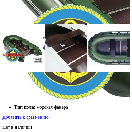
Количество мест:
2
Масса комплекта:
77.5
Мощность мотора:
9
Тактность двигателя:
4
Длина лодки (см):
290
Тип пола:
морская фанера
Добавить к сравнению
Нет в наличии