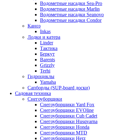
Водометные насадки Sea-Pro
Водометные насадки Marlin
Водометные насадки Seanovo
Водометные насадки Condor
Каноэ
Inkas
Лодки и катера
Linder
Тактика
Беркут
Barents
Grizzly
Terhi
Гидроциклы
Yamaha
Сапборды (SUP-board доски)
Садовая техника
Снегоуборщики
Снегоуборщики Yard Fox
Снегоуборщики EVOline
Снегоуборщики Cub Cadet
Снегоуборщики Husqvarna
Снегоуборщики Honda
Снегоуборщики MTD
Снегоуборщики Herz