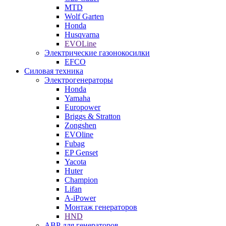
MTD
Wolf Garten
Honda
Husqvarna
EVOLine
Электрические газонокосилки
EFCO
Силовая техника
Электрогенераторы
Honda
Yamaha
Europower
Briggs & Stratton
Zongshen
EVOline
Fubag
EP Genset
Yacota
Huter
Champion
Lifan
A-iPower
Монтаж генераторов
HND
АВР для генераторов