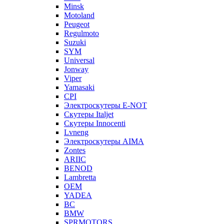
Minsk
Motoland
Peugeot
Regulmoto
Suzuki
SYM
Universal
Jonway
Viper
Yamasaki
CPI
Электроскутеры E-NOT
Скутеры Italjet
Скутеры Innocenti
Lvneng
Электроскутеры AIMA
Zontes
ARIIC
BENOD
Lambretta
OEM
YADEA
BC
BMW
SPRMOTORS