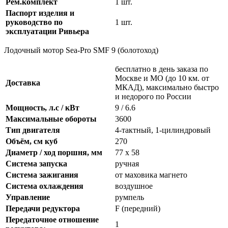
Рем.комплект
1 шт.
Паспорт изделия и
руководство по
1 шт.
эксплуатации Ривьера
Лодочный мотор Sea-Pro SMF 9 (болотоход)
бесплатно в день заказа по
Москве и МО (до 10 км. от
Доставка
МКАД), максимально быстро
и недорого по России
Мощность, л.с / кВт
9 / 6.6
Максимальные обороты
3600
Тип двигателя
4-тактный, 1-цилиндровый
Объём, см куб
270
Диаметр / ход поршня, мм
77 х 58
Система запуска
ручная
Система зажигания
от маховика магнето
Система охлаждения
воздушное
Управление
румпель
Передачи редуктора
F (передний)
Передаточное отношение
1