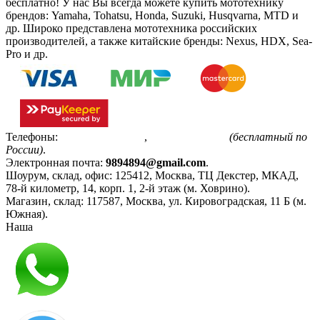
бесплатно!
У нас Вы всегда можете купить мототехнику
брендов: Yamaha, Tohatsu, Honda, Suzuki, Husqvarna, MTD и
др. Широко представлена мототехника российских
производителей, а также китайские бренды: Nexus, HDX, Sea-
Pro и др.
Телефоны:
+7(495)799-85-55
,
8(800)511-48-94
(бесплатный по
России)
.
Электронная почта:
9894894@gmail.com
.
Шоурум, склад, офис:
125412
,
Москва
,
ТЦ Декстер, МКАД,
78-й километр, 14, корп. 1, 2-й этаж (м. Ховрино)
.
Магазин, склад:
117587
,
Москва
,
ул. Кировоградская, 11 Б (м.
Южная)
.
Наша
Политика конфиденциальности