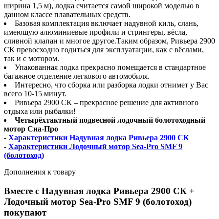
ширина 1,5 м), лодка считается самой широкой моделью в
данном классе плавательных средств.
Базовая комплектация включает надувной киль, слань,
имеющую алюминиевые профили и стрингеры, вёсла,
сливной клапан и многое другое.Таким образом, Ривьера 2900
СК превосходно годиться для эксплуатации, как с вёслами,
так и с мотором.
Упакованная лодка прекрасно помещается в стандартное
багажное отделение легкового автомобиля.
Интересно, что сборка или разборка лодки отнимет у Вас
всего 10-15 минут.
Ривьера 2900 СК – прекрасное решение для активного
отдыха или рыбалки!
Четырёхтактный подвесной лодочный болотоходный
мотор Сиа-Про
-
Характеристики Надувная лодка Ривьера 2900 СК
-
Характеристики Лодочный мотор Sea-Pro SMF 9
(болотоход)
Дополнения к товару
Вместе с Надувная лодка Ривьера 2900 СК +
Лодочный мотор Sea-Pro SMF 9 (болотоход)
покупают