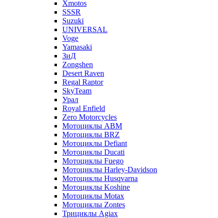
Xmotos
SSSR
Suzuki
UNIVERSAL
Voge
Yamasaki
ЗиД
Zongshen
Desert Raven
Regal Raptor
SkyTeam
Урал
Royal Enfield
Zero Motorcycles
Мотоциклы ABM
Мотоциклы BRZ
Мотоциклы Defiant
Мотоциклы Ducati
Мотоциклы Fuego
Мотоциклы Harley-Davidson
Мотоциклы Husqvarna
Мотоциклы Koshine
Мотоциклы Motax
Мотоциклы Zontes
Трициклы Agiax