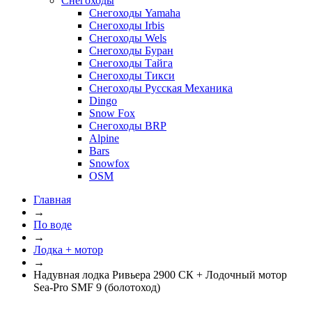
Снегоходы
Снегоходы Yamaha
Снегоходы Irbis
Снегоходы Wels
Снегоходы Буран
Снегоходы Тайга
Снегоходы Тикси
Снегоходы Русская Механика
Dingo
Snow Fox
Снегоходы BRP
Alpine
Bars
Snowfox
OSM
Главная
→
По воде
→
Лодка + мотор
→
Надувная лодка Ривьера 2900 СК + Лодочный мотор
Sea-Pro SMF 9 (болотоход)