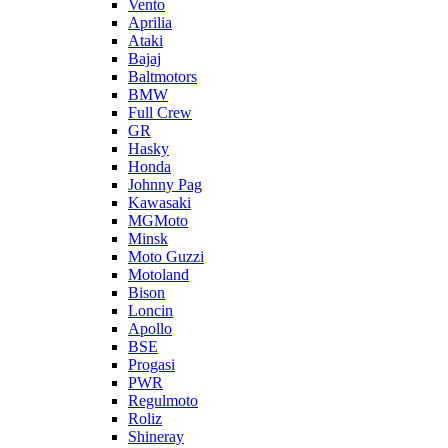
Vento
Aprilia
Ataki
Bajaj
Baltmotors
BMW
Full Crew
GR
Hasky
Honda
Johnny Pag
Kawasaki
MGMoto
Minsk
Moto Guzzi
Motoland
Bison
Loncin
Apollo
BSE
Progasi
PWR
Regulmoto
Roliz
Shineray