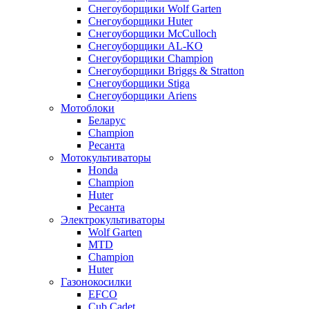
Снегоуборщики Wolf Garten
Снегоуборщики Huter
Снегоуборщики McCulloch
Снегоуборщики AL-KO
Снегоуборщики Champion
Снегоуборщики Briggs & Stratton
Снегоуборщики Stiga
Снегоуборщики Ariens
Мотоблоки
Беларус
Champion
Ресанта
Мотокультиваторы
Honda
Champion
Huter
Ресанта
Электрокультиваторы
Wolf Garten
MTD
Champion
Huter
Газонокосилки
EFCO
Cub Cadet