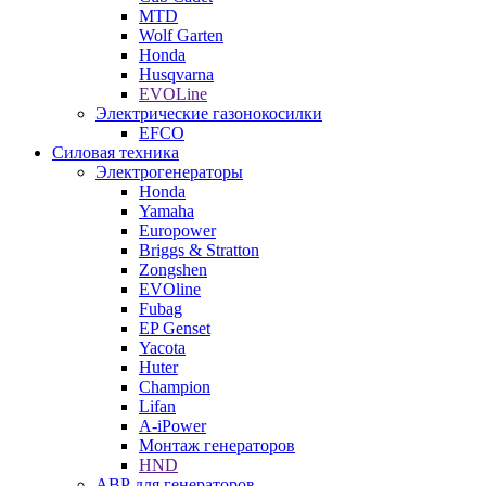
MTD
Wolf Garten
Honda
Husqvarna
EVOLine
Электрические газонокосилки
EFCO
Силовая техника
Электрогенераторы
Honda
Yamaha
Europower
Briggs & Stratton
Zongshen
EVOline
Fubag
EP Genset
Yacota
Huter
Champion
Lifan
A-iPower
Монтаж генераторов
HND
АВР для генераторов