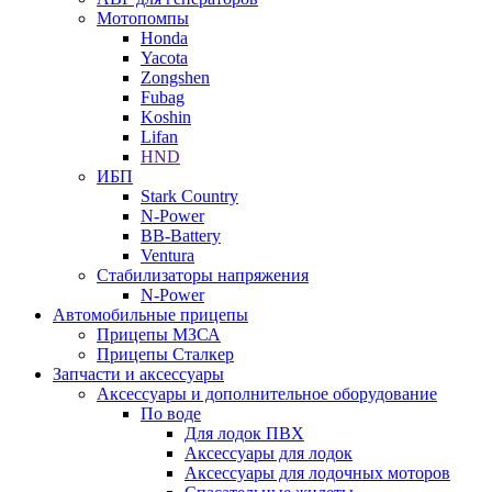
Мотопомпы
Honda
Yacota
Zongshen
Fubag
Koshin
Lifan
HND
ИБП
Stark Country
N-Power
BB-Battery
Ventura
Стабилизаторы напряжения
N-Power
Автомобильные прицепы
Прицепы МЗСА
Прицепы Сталкер
Запчасти и аксессуары
Аксессуары и дополнительное оборудование
По воде
Для лодок ПВХ
Аксессуары для лодок
Аксессуары для лодочных моторов