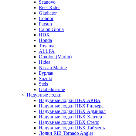
Seanovo
Reef Rider
Gladiator
Condor
Parsun
Calon Gloria
HDX
Honda
Toyama
ALLFA
Omolon (Marlin)
Hidea
Nissan Marine
Бурлак
Suzuki
Stels
Globalmarine
Надувные лодки
Надувные лодки ПВХ АКВА
Надувные лодки ПВХ Ривьера
Надувные лодки ПВХ Адмирал
Надувные лодки ПВХ Хантер
Надувные лодки ПВХ Стелс
Надувные лодки ПВХ Таймень
Лодки RIB Tornado Angler