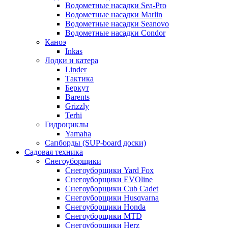
Водометные насадки Sea-Pro
Водометные насадки Marlin
Водометные насадки Seanovo
Водометные насадки Condor
Каноэ
Inkas
Лодки и катера
Linder
Тактика
Беркут
Barents
Grizzly
Terhi
Гидроциклы
Yamaha
Сапборды (SUP-board доски)
Садовая техника
Снегоуборщики
Снегоуборщики Yard Fox
Снегоуборщики EVOline
Снегоуборщики Cub Cadet
Снегоуборщики Husqvarna
Снегоуборщики Honda
Снегоуборщики MTD
Снегоуборщики Herz